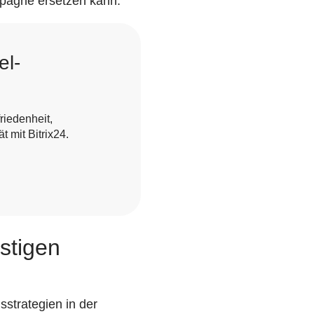
mpagne ersetzen kann.
el-
friedenheit,
 mit Bitrix24.
stigen
strategien in der