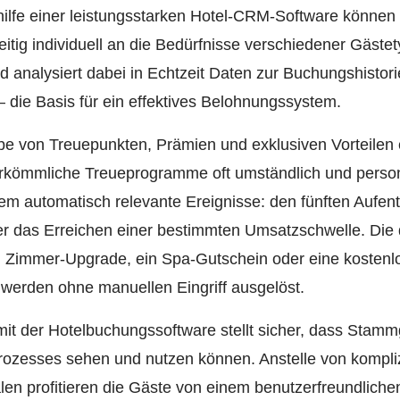
thilfe einer leistungsstarken Hotel-CRM-Software könne
zeitig individuell an die Bedürfnisse verschiedener Gäst
 analysiert dabei in Echtzeit Daten zur Buchungshisto
 die Basis für ein effektives Belohnungssystem.
be von Treuepunkten, Prämien und exklusiven Vorteilen e
rkömmliche Treueprogramme oft umständlich und persona
m automatisch relevante Ereignisse: den fünften Aufent
 das Erreichen einer bestimmten Umsatzschwelle. Die 
n Zimmer-Upgrade, ein Spa-Gutschein oder eine kostenl
werden ohne manuellen Eingriff ausgelöst.
mit der Hotelbuchungssoftware stellt sicher, dass Stammg
zesses sehen und nutzen können. Anstelle von kompli
alen profitieren die Gäste von einem benutzerfreundliche