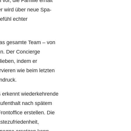
vor, die Familie erhält
er wird über neue Spa-
efühl echter
 das gesamte Team – von
en. Der Concierge
lieben, indem er
rvieren wie beim letzten
ndruck.
Es erkennt wiederkehrende
Aufenthalt nach spätem
ontoffice erstellen. Die
tezufriedenheit,