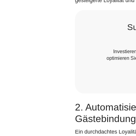
gesteigerte Loyalität u
Su
Investieren
optimieren Si
2. Automatisi
Gästebindung
Ein durchdachtes Loyalit