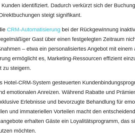
e Kunden identifiziert. Dadurch verkürzt sich der Buchun
irektbuchungen steigt signifikant.
die
CRM-Automatisierung
bei der Rückgewinnung inakti
regelmäßiger Gast über einen festgelegten Zeitraum nich
Maßnahmen – etwa ein personalisiertes Angebot mit einem 
ung ermöglicht es, Marketing-Ressourcen effizient einz
 zu steigern.
ftes Hotel-CRM-System gesteuerten Kundenbindungsprog
und emotionalen Anreizen. Während Rabatte und Prämien 
exklusive Erlebnisse und bevorzugte Behandlung für emo
len und immateriellen Vorteilen macht den entscheidend
ngebote erhalten Gäste ein Loyalitätsprogramm, das si
nutzen möchten.