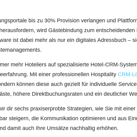
ungsportale bis zu 30% Provision verlangen und Plattfo
t herausfordern, wird Gästebindung zum entscheidenden E
are ist dabei mehr als nur ein digitales Adressbuch – sie
ästemanagements.
er mehr Hoteliers auf spezialisierte Hotel-CRM-Systeme
eerfahrung. Mit einer professionellen Hospitality
CRM-L
ndern können diese auch gezielt für individuelle Servic
äste, höhere Direktbuchungsraten und ein deutlicher We
wir dir sechs praxiserprobte Strategien, wie Sie mit ein
bar steigern, die Kommunikation optimieren und aus Ei
d damit auch Ihre Umsätze nachhaltig erhöhen.