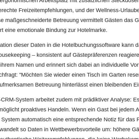
 ergonomischen Arbeitsplatz mit zusätzlichen Steckdosen 
erechte Freizeitempfehlungen, und der Wellness-Urlaub
se maßgeschneiderte Betreuung vermittelt Gästen das G
rt eine emotionale Bindung zur Hotelmarke.
gration dieser Daten in die Hotelbuchungssoftware kann
ousekeeping – konsistent auf Gästepräferenzen reagier
hrem Namen und erinnert sich dabei an individuelle Vor
chfragt: "Möchten Sie wieder einen Tisch im Garten rese
aufmerksamen Betreuung hinterlässt einen bleibenden Ei
l-CRM-System arbeitet zudem mit prädiktiver Analyse: 
möglicht proaktives Handeln. Wenn ein Gast bei jedem 
 System automatisch eine entsprechende Notiz für das Fr
wandelt so Daten in Wettbewerbsvorteile um: höhere Gäs