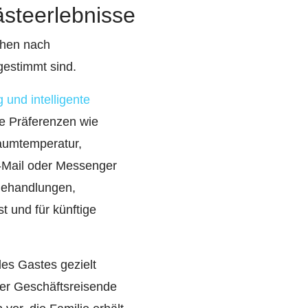
ästeerlebnisse
chen nach
gestimmt sind.
 und intelligente
he Präferenzen wie
Raumtemperatur,
E-Mail oder Messenger
Behandlungen,
t und für künftige
des Gastes gezielt
 Der Geschäftsreisende