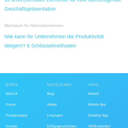
Geschäftspräsentation
Wachstum für Kleinunternehmen
Wie kann Ihr Unternehmen die Produktivität
steigern? 6 Schlüsselmethoden
BITRIX
NÜTZLICHES
APPS
Bitrix24
Blog
Market
Preise
Artikel
Mobile App
Pressemappe
Lösungen
Desktop App
Kontakt
Erfolgsgeschichten
API/Entwickler