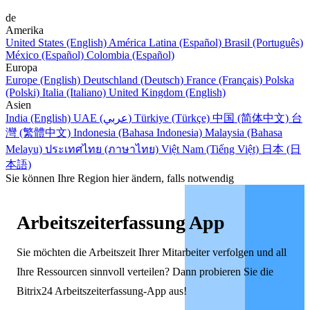
de
Amerika
United States (English)
América Latina (Español)
Brasil (Português)
México (Español)
Colombia (Español)
Europa
Europe (English)
Deutschland (Deutsch)
France (Français)
Polska
(Polski)
Italia (Italiano)
United Kingdom (English)
Asien
India (English)
UAE (عربي)
Türkiye (Türkçe)
中国 (简体中文)
台
灣 (繁體中文)
Indonesia (Bahasa Indonesia)
Malaysia (Bahasa
Melayu)
ประเทศไทย (ภาษาไทย)
Việt Nam (Tiếng Việt)
日本 (日
本語)
Sie können Ihre Region hier ändern, falls notwendig
Arbeitszeiterfassung App
Sie möchten die Arbeitszeit Ihrer Mitarbeiter verfolgen und all
Ihre Ressourcen sinnvoll verteilen? Dann probieren Sie die
Bitrix24 Arbeitszeiterfassung-App aus!