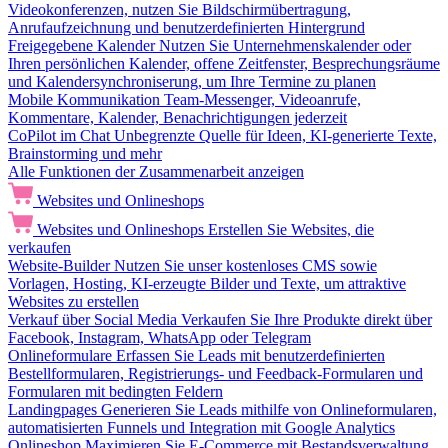
Videokonferenzen, nutzen Sie Bildschirmübertragung,
Anrufaufzeichnung und benutzerdefinierten Hintergrund
Freigegebene Kalender
Nutzen Sie Unternehmenskalender oder
Ihren persönlichen Kalender, offene Zeitfenster, Besprechungsräume
und Kalendersynchroniserung, um Ihre Termine zu planen
Mobile Kommunikation
Team-Messenger, Videoanrufe,
Kommentare, Kalender, Benachrichtigungen jederzeit
CoPilot im Chat
Unbegrenzte Quelle für Ideen, KI-generierte Texte,
Brainstorming und mehr
Alle Funktionen der Zusammenarbeit anzeigen
Websites und Onlineshops
Websites und Onlineshops
Erstellen Sie Websites, die
verkaufen
Website-Builder
Nutzen Sie unser kostenloses CMS sowie
Vorlagen, Hosting, KI-erzeugte Bilder und Texte, um attraktive
Websites zu erstellen
Verkauf über Social Media
Verkaufen Sie Ihre Produkte direkt über
Facebook, Instagram, WhatsApp oder Telegram
Onlineformulare
Erfassen Sie Leads mit benutzerdefinierten
Bestellformularen, Registrierungs- und Feedback-Formularen und
Formularen mit bedingten Feldern
Landingpages
Generieren Sie Leads mithilfe von Onlineformularen,
automatisierten Funnels und Integration mit Google Analytics
Onlineshop
Maximieren Sie E-Commerce mit Bestandsverwaltung,