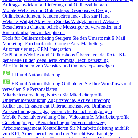
Auftragsabwicklung, Lieferung und Onlinezahlungen
Mobile Websites und Onlineshops
Responsives Design,
Onlinebestellungen, Kundenbetreuung - alles zur Hand
Website-Widget
Aktivieren Sie das Widget, um mit Website-
Besuchern zu chatten, beliebte Messenger zu verwenden und
Rückrufanfragen zu akzeptieren
Tools für Onlinemarketing
Steigern Sie den Umsatz mit E-Mail-
Marketing, Facebook oder Google Ads, Marketing-
Automatisierung, CRM-Integration
CoPilot in Websites und Onlineshops
Überzeugende Texte, KI-
generierte Bilder, detaillierte Prompts, Textübersetzung
Alle Funktionen von Websites und Onlineshops anzeigen
HR und Automatisierung
HR und Automatisierung
Optimieren Sie Ihre Workflows und
verwalten Sie Personaldaten
Mitarbeiterverwaltung
Nutzen Sie Mitarbeiterprofile,
Unternehmensstruktur, Zugriffsrechte, Active Directory
Kultur und Engagement
Unternehmensnews, Umfragen,
Auszeichnungen, Tags, persönliche Benachrichtigungen
Mobile Personalverwaltung
Chat, Videoanrufe, Mitarbeiterprofile,
Genehmigungen, Benachrichtigungen von unterwegs
Arbeitsmanagement
Kontrollieren Sie Mitarbeiterleistung mithilfe
von KPI, Arbeitsberichten und der Ansicht Beaufsichtige