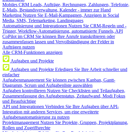
Mobiles CRM
Leads, Aufträge, Rechnungen, Zahlungen, Telefonie,
E-Mails, Bestandsverwaltung, Kalender - immer zur Hand
Marketing
Nutzen Sie E-Mail-Kampagnen, Anzeigen in Social
Media, SMS, Telemarketing, Landingpages
Automatisierung und Integrationen
Nutzen Sie CRM-Regeln und -
Trigger, Workflow-Automatisierung, automatisierte Funnels, API
CoPilot im CRM
Sie können Ihre Anrufe transkribieren oder
zusammenfassen lassen und Vervollständigung der Felder in
Aufträgen nutzen
Alle CRM-Funktionen anzeigen
Aufgaben und Projekte
Aufgaben und Projekte
Erledigen Sie Ihre Arbeit schneller und
einfacher
Aufgabenmanagement
Sie können zwischen Kanban, Gantt-
Diagramm, Scrum und Aufgabenliste auswählen
Aufgaben kontrollieren
Nutzen Sie Checklisten und Teilaufgaben,
Zusammenfassung des Aufgabenstatus, Zeitaufwand, Modi Fokus
und Beaufsichtige
API und Integrationen
Verbinden Sie Ihre Aufgaben über API-
Integration mit anderen Services, um eine erweiterte
Aufgabenautomatisierung zu nutzen
Projektmanagement
Nutzen Sie Projekte, Gruppen, Projektplanung,
Rollen und Zugriffsrechte