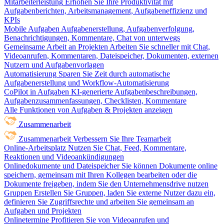
Mitarbeiterleistung
Erhöhen Sie Ihre Produktivität mit
Aufgabenberichten, Arbeitsmanagement, Aufgabeneffizienz und
KPIs
Mobile Aufgaben
Aufgabenerstellung, Aufgabenverfolgung,
Benachrichtigungen, Kommentare, Chat von unterwegs
Gemeinsame Arbeit an Projekten
Arbeiten Sie schneller mit Chat,
Videoanrufen, Kommentaren, Dateispeicher, Dokumenten, externen
Nutzern und Aufgabenvorlagen
Automatisierung
Sparen Sie Zeit durch automatische
Aufgabenerstellung und Workflow-Automatisierung
CoPilot in Aufgaben
KI-generierte Aufgabenbeschreibungen,
Aufgabenzusammenfassungen, Checklisten, Kommentare
Alle Funktionen von Aufgaben & Projekten anzeigen
Zusammenarbeit
Zusammenarbeit
Verbessern Sie Ihre Teamarbeit
Online-Arbeitsplatz
Nutzen Sie Chat, Feed, Kommentare,
Reaktionen und Videoankündigungen
Onlinedokumente und Dateispeicher
Sie können Dokumente online
speichern, gemeinsam mit Ihren Kollegen bearbeiten oder die
Dokumente freigeben, indem Sie den Unternehmensdrive nutzen
Gruppen
Erstellen Sie Gruppen, laden Sie externe Nutzer dazu ein,
definieren Sie Zugriffsrechte und arbeiten Sie gemeinsam an
Aufgaben und Projekten
Onlinetermine
Profitieren Sie von Videoanrufen und