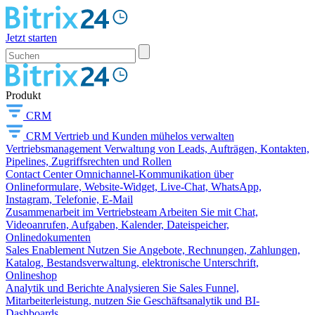
Jetzt starten
Produkt
CRM
CRM
Vertrieb und Kunden mühelos verwalten
Vertriebsmanagement
Verwaltung von Leads, Aufträgen, Kontakten,
Pipelines, Zugriffsrechten und Rollen
Contact Center
Omnichannel-Kommunikation über
Onlineformulare, Website-Widget, Live-Chat, WhatsApp,
Instagram, Telefonie, E-Mail
Zusammenarbeit im Vertriebsteam
Arbeiten Sie mit Chat,
Videoanrufen, Aufgaben, Kalender, Dateispeicher,
Onlinedokumenten
Sales Enablement
Nutzen Sie Angebote, Rechnungen, Zahlungen,
Katalog, Bestandsverwaltung, elektronische Unterschrift,
Onlineshop
Analytik und Berichte
Analysieren Sie Sales Funnel,
Mitarbeiterleistung, nutzen Sie Geschäftsanalytik und BI-
Dashboards