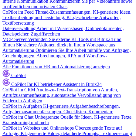
Interne Kommunikation
Kommunizieren Sie per Videoanrufe sowie
in öffentlichen und privaten Chats
CoPilot im Feed
Thread-Zusammenfassungen, KI-generierte Ideen,
Textbearbeitung und –erstellung, KI-geschriebene Antworten,
Textübersetzung
Datenverwaltung
Arbeit mit Wissensbasen, Onlinedokumenten,
Dateispeicher, Zugriffsrechten
MCP-Server
Verbinden Sie externe KI-Tools mit Bitrix24 und
führen Sie sichere Aktionen direkt in Ihrem Workspace aus
Automatisierung
Optimieren Sie Ihre Arbeit mithilfe von Anfragen,
Genehmigungen, Abrechnungen, RPA und Workflow-
Automatisierung
Alle Funktionen von HR und Automatisierung anzeigen
CoPilot
CoPilot
Ihr KI-betriebener Assistent in Bitrix24
CoPilot im CRM
Audio-zu-Text-Transkription von Anrufen,
Anrufzusammenfassung, automatische Vervollständigung von
Feldern in Aufträgen
CoPilot in Aufgaben
KI-generierte Aufgabenbeschreibungen,
Aufgabenzusammenfassungen, Checklisten, Kommentare
CoPilot im Chat
Unbegrenzte Quelle für Ideen, KI-generierte Texte,
Brainstorming und mehr
CoPilot in Websites und Onlineshops
Überzeugende Texte auf
Anfrage, KI-generierte Bilder, detaillierte Prompts, Textübersetzung