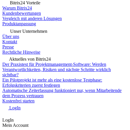
Bitrix24 Vorteile
Warum Bitrix24
Kundenbewertungen
Vergleich mit anderen Lösungen
Produktanpassung
Unser Unternehmen
Über uns
Kontakt
Presse
Rechtliche Hinweise
Aktuelles von Bitrix24
Der Praxistest für Projektmanagement-Software: Werden
Verantwortlichkeiten, Risiken und nächste Schritte wirklich
sichtbar?
Ein Pilotprojekt ist mehr als eine kostenlose Testphase:
Erfolgskriterien zuerst festlegen
Automatische Zeiterfassung funktioniert nur, wenn Mitarbeitende
dem Prozess vertrauen
Kostenfrei starten
LogIn
LogIn
Mein Account