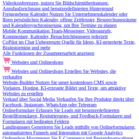
Videokonferenzen, nutzen Sie Bildschirmübertragung,
Anrufaufzeichnung und benutzerdefinierten Hintergrund
Freigegebene Kalender
Nutzen Sie Unternehmenskalender oder
Ihren persönlichen Kalender, offene Zeitfenster, Besprechungsräume
und Kalendersynchroniserung, um Ihre Termine zu planen
Mobile Kommunikation
Team-Messenger, Videoanrufe,
Kommentare, Kalender, Benachrichtigungen jederzeit
CoPilot im Chat
Unbegrenzte Quelle für Ideen, KI-generierte Texte,
Brainstorming und mehr
Alle Funktionen der Zusammenarbeit anzeigen
Websites und Onlineshops
Websites und Onlineshops
Erstellen Sie Websites, die
verkaufen
Website-Builder
Nutzen Sie unser kostenloses CMS sowie
Vorlagen, Hosting, KI-erzeugte Bilder und Texte, um attraktive
Websites zu erstellen
Verkauf über Social Media
Verkaufen Sie Ihre Produkte direkt über
Facebook, Instagram, WhatsApp oder Telegram
Onlineformulare
Erfassen Sie Leads mit benutzerdefinierten
Bestellformularen, Registrierungs- und Feedback-Formularen und
Formularen mit bedingten Feldern
Landingpages
Generieren Sie Leads mithilfe von Onlineformularen,
automatisierten Funnels und Integration mit Google Analytics
Onlineshop
Maximieren Sie E-Commerce mit Bestandsverwaltung,