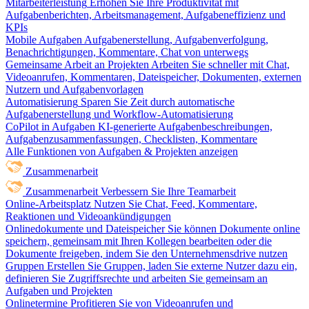
Mitarbeiterleistung
Erhöhen Sie Ihre Produktivität mit
Aufgabenberichten, Arbeitsmanagement, Aufgabeneffizienz und
KPIs
Mobile Aufgaben
Aufgabenerstellung, Aufgabenverfolgung,
Benachrichtigungen, Kommentare, Chat von unterwegs
Gemeinsame Arbeit an Projekten
Arbeiten Sie schneller mit Chat,
Videoanrufen, Kommentaren, Dateispeicher, Dokumenten, externen
Nutzern und Aufgabenvorlagen
Automatisierung
Sparen Sie Zeit durch automatische
Aufgabenerstellung und Workflow-Automatisierung
CoPilot in Aufgaben
KI-generierte Aufgabenbeschreibungen,
Aufgabenzusammenfassungen, Checklisten, Kommentare
Alle Funktionen von Aufgaben & Projekten anzeigen
Zusammenarbeit
Zusammenarbeit
Verbessern Sie Ihre Teamarbeit
Online-Arbeitsplatz
Nutzen Sie Chat, Feed, Kommentare,
Reaktionen und Videoankündigungen
Onlinedokumente und Dateispeicher
Sie können Dokumente online
speichern, gemeinsam mit Ihren Kollegen bearbeiten oder die
Dokumente freigeben, indem Sie den Unternehmensdrive nutzen
Gruppen
Erstellen Sie Gruppen, laden Sie externe Nutzer dazu ein,
definieren Sie Zugriffsrechte und arbeiten Sie gemeinsam an
Aufgaben und Projekten
Onlinetermine
Profitieren Sie von Videoanrufen und