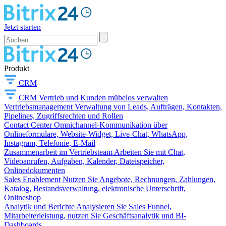
Jetzt starten
Produkt
CRM
CRM
Vertrieb und Kunden mühelos verwalten
Vertriebsmanagement
Verwaltung von Leads, Aufträgen, Kontakten,
Pipelines, Zugriffsrechten und Rollen
Contact Center
Omnichannel-Kommunikation über
Onlineformulare, Website-Widget, Live-Chat, WhatsApp,
Instagram, Telefonie, E-Mail
Zusammenarbeit im Vertriebsteam
Arbeiten Sie mit Chat,
Videoanrufen, Aufgaben, Kalender, Dateispeicher,
Onlinedokumenten
Sales Enablement
Nutzen Sie Angebote, Rechnungen, Zahlungen,
Katalog, Bestandsverwaltung, elektronische Unterschrift,
Onlineshop
Analytik und Berichte
Analysieren Sie Sales Funnel,
Mitarbeiterleistung, nutzen Sie Geschäftsanalytik und BI-
Dashboards