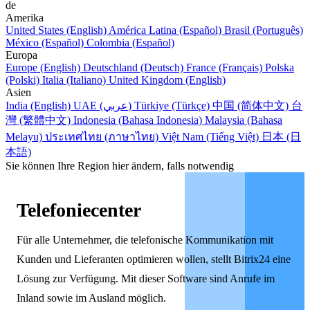
de
Amerika
United States (English)
América Latina (Español)
Brasil (Português)
México (Español)
Colombia (Español)
Europa
Europe (English)
Deutschland (Deutsch)
France (Français)
Polska
(Polski)
Italia (Italiano)
United Kingdom (English)
Asien
India (English)
UAE (عربي)
Türkiye (Türkçe)
中国 (简体中文)
台
灣 (繁體中文)
Indonesia (Bahasa Indonesia)
Malaysia (Bahasa
Melayu)
ประเทศไทย (ภาษาไทย)
Việt Nam (Tiếng Việt)
日本 (日
本語)
Sie können Ihre Region hier ändern, falls notwendig
Telefoniecenter
Für alle Unternehmer, die telefonische Kommunikation mit
Kunden und Lieferanten optimieren wollen, stellt Bitrix24 eine
Lösung zur Verfügung. Mit dieser Software sind Anrufe im
Inland sowie im Ausland möglich.