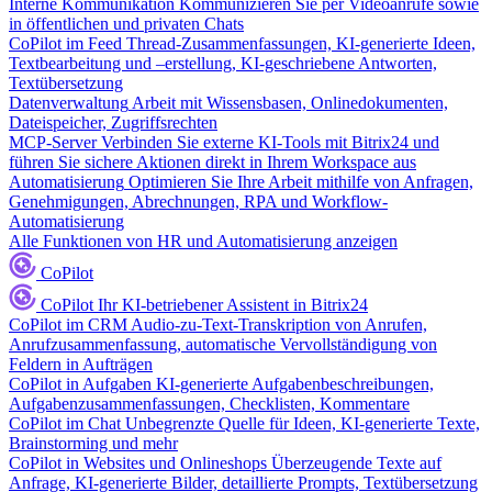
Interne Kommunikation
Kommunizieren Sie per Videoanrufe sowie
in öffentlichen und privaten Chats
CoPilot im Feed
Thread-Zusammenfassungen, KI-generierte Ideen,
Textbearbeitung und –erstellung, KI-geschriebene Antworten,
Textübersetzung
Datenverwaltung
Arbeit mit Wissensbasen, Onlinedokumenten,
Dateispeicher, Zugriffsrechten
MCP-Server
Verbinden Sie externe KI-Tools mit Bitrix24 und
führen Sie sichere Aktionen direkt in Ihrem Workspace aus
Automatisierung
Optimieren Sie Ihre Arbeit mithilfe von Anfragen,
Genehmigungen, Abrechnungen, RPA und Workflow-
Automatisierung
Alle Funktionen von HR und Automatisierung anzeigen
CoPilot
CoPilot
Ihr KI-betriebener Assistent in Bitrix24
CoPilot im CRM
Audio-zu-Text-Transkription von Anrufen,
Anrufzusammenfassung, automatische Vervollständigung von
Feldern in Aufträgen
CoPilot in Aufgaben
KI-generierte Aufgabenbeschreibungen,
Aufgabenzusammenfassungen, Checklisten, Kommentare
CoPilot im Chat
Unbegrenzte Quelle für Ideen, KI-generierte Texte,
Brainstorming und mehr
CoPilot in Websites und Onlineshops
Überzeugende Texte auf
Anfrage, KI-generierte Bilder, detaillierte Prompts, Textübersetzung