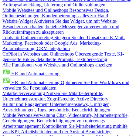
Auftragsabwicklung, Lieferung und Onlinezahlungen
Mobile Websites und Onlineshops
Responsives Design,
Onlinebestellungen, Kundenbetreuung - alles zur Hand
Website-Widget
Aktivieren Sie das Widget, um mit Website-
Besuchern zu chatten, beliebte Messenger zu verwenden und
Rückrufanfragen zu akzeptieren
Tools für Onlinemarketing
Steigern Sie den Umsatz mit E-Mail-
Marketing, Facebook oder Google Ads, Marketing-
Automatisierung, CRM-Integration
CoPilot in Websites und Onlineshops
Überzeugende Texte, KI-
generierte Bilder, detaillierte Prompts, Textübersetzung
Alle Funktionen von Websites und Onlineshops anzeigen
HR und Automatisierung
HR und Automatisierung
Optimieren Sie Ihre Workflows und
verwalten Sie Personaldaten
Mitarbeiterverwaltung
Nutzen Sie Mitarbeiterprofile,
Unternehmensstruktur, Zugriffsrechte, Active Directory
Kultur und Engagement
Unternehmensnews, Umfragen,
Auszeichnungen, Tags, persönliche Benachrichtigungen
Mobile Personalverwaltung
Chat, Videoanrufe, Mitarbeiterprofile,
Genehmigungen, Benachrichtigungen von unterwegs
Arbeitsmanagement
Kontrollieren Sie Mitarbeiterleistung mithilfe
von KPI, Arbeitsberichten und der Ansicht Beaufsichtige