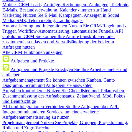
Mobiles CRM
Leads, Aufträge, Rechnungen, Zahlungen, Telefonie,
E-Mails, Bestandsverwaltung, Kalender - immer zur Hand
Marketing
Nutzen Sie E-Mail-Kampagnen, Anzeigen in Social
Media, SMS, Telemarketing, Landingpages
Automatisierung und Integrationen
Nutzen Sie CRM-Regeln und -
Trigger, Workflow-Automatisierung, automatisierte Funnels, API
CoPilot im CRM
Sie können Ihre Anrufe transkribieren oder
zusammenfassen lassen und Vervollständigung der Felder in
Aufträgen nutzen
Alle CRM-Funktionen anzeigen
Aufgaben und Projekte
Aufgaben und Projekte
Erledigen Sie Ihre Arbeit schneller und
einfacher
Aufgabenmanagement
Sie können zwischen Kanban, Gantt-
Diagramm, Scrum und Aufgabenliste auswählen
Aufgaben kontrollieren
Nutzen Sie Checklisten und Teilaufgaben,
Zusammenfassung des Aufgabenstatus, Zeitaufwand, Modi Fokus
und Beaufsichtige
API und Integrationen
Verbinden Sie Ihre Aufgaben über API-
Integration mit anderen Services, um eine erweiterte
Aufgabenautomatisierung zu nutzen
Projektmanagement
Nutzen Sie Projekte, Gruppen, Projektplanung,
Rollen und Zugriffsrechte