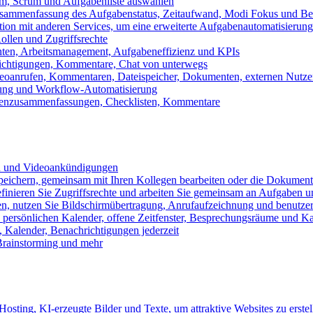
m, Scrum und Aufgabenliste auswählen
usammenfassung des Aufgabenstatus, Zeitaufwand, Modi Fokus und Bea
tion mit anderen Services, um eine erweiterte Aufgabenautomatisierung
ollen und Zugriffsrechte
chten, Arbeitsmanagement, Aufgabeneffizienz und KPIs
ichtigungen, Kommentare, Chat von unterwegs
Videoanrufen, Kommentaren, Dateispeicher, Dokumenten, externen Nutz
llung und Workflow-Automatisierung
benzusammenfassungen, Checklisten, Kommentare
n und Videoankündigungen
eichern, gemeinsam mit Ihren Kollegen bearbeiten oder die Dokument
definieren Sie Zugriffsrechte und arbeiten Sie gemeinsam an Aufgaben u
n, nutzen Sie Bildschirmübertragung, Anrufaufzeichnung und benutzer
persönlichen Kalender, offene Zeitfenster, Besprechungsräume und K
Kalender, Benachrichtigungen jederzeit
 Brainstorming und mehr
sting, KI-erzeugte Bilder und Texte, um attraktive Websites zu erstel