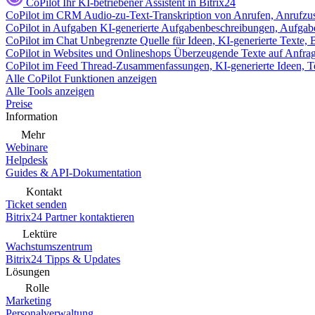
CoPilot
Ihr KI-betriebener Assistent in Bitrix24
CoPilot im CRM
Audio-zu-Text-Transkription von Anrufen, Anrufzu
CoPilot in Aufgaben
KI-generierte Aufgabenbeschreibungen, Aufga
CoPilot im Chat
Unbegrenzte Quelle für Ideen, KI-generierte Texte,
CoPilot in Websites und Onlineshops
Überzeugende Texte auf Anfrage,
CoPilot im Feed
Thread-Zusammenfassungen, KI-generierte Ideen, Te
Alle CoPilot Funktionen anzeigen
Alle Tools anzeigen
Preise
Information
Mehr
Webinare
Helpdesk
Guides & API-Dokumentation
Kontakt
Ticket senden
Bitrix24 Partner kontaktieren
Lektüre
Wachstumszentrum
Bitrix24 Tipps & Updates
Lösungen
Rolle
Marketing
Personalverwaltung