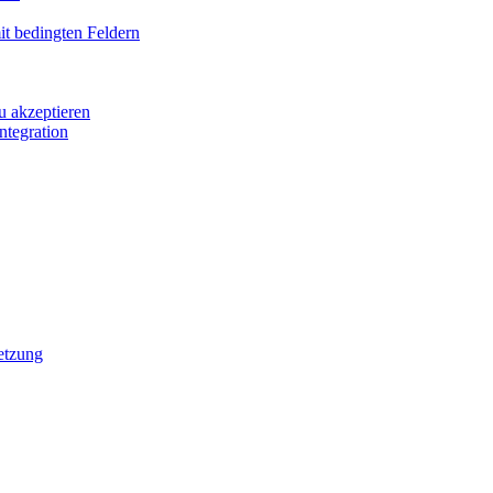
it bedingten Feldern
u akzeptieren
ntegration
etzung