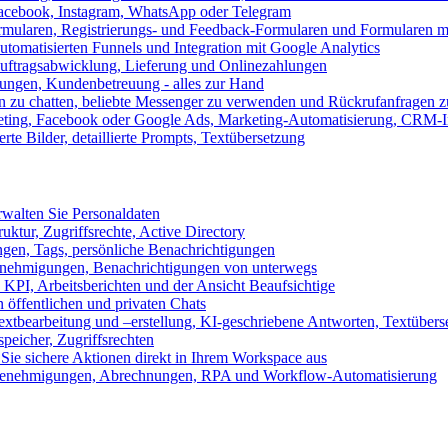
 Facebook, Instagram, WhatsApp oder Telegram
formularen, Registrierungs- und Feedback-Formularen und Formularen m
utomatisierten Funnels und Integration mit Google Analytics
ftragsabwicklung, Lieferung und Onlinezahlungen
lungen, Kundenbetreuung - alles zur Hand
n zu chatten, beliebte Messenger zu verwenden und Rückrufanfragen z
eting, Facebook oder Google Ads, Marketing-Automatisierung, CRM-I
te Bilder, detaillierte Prompts, Textübersetzung
walten Sie Personaldaten
uktur, Zugriffsrechte, Active Directory
en, Tags, persönliche Benachrichtigungen
 Genehmigungen, Benachrichtigungen von unterwegs
n KPI, Arbeitsberichten und der Ansicht Beaufsichtige
 öffentlichen und privaten Chats
xtbearbeitung und –erstellung, KI-geschriebene Antworten, Textübers
peicher, Zugriffsrechten
 Sie sichere Aktionen direkt in Ihrem Workspace aus
n, Genehmigungen, Abrechnungen, RPA und Workflow-Automatisierung