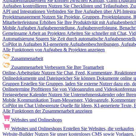
Aufgabenmanagement
Sie können zwischen Kanban, Gantt-Diagram
Aufgaben kontrollieren
Nutzen Sie Checklisten und Teilaufgaben, Z
API und Integrationen
Verbinden Sie Ihre Aufgaben über API-Integra
Projektmanagement
Nutzen Sie Projekte, Gruppen, Projektplanung, R
Mitarbeiterleistung
Erhöhen Sie Ihre Produktivität mit Aufgabenberi
Mobile Aufgaben
Aufgabenerstellung, Aufgabenverfolgung, Benachr
Gemeinsame Arbeit an Projekten
Arbeiten Sie schneller mit Chat, 
Automatisierung
Sparen Sie Zeit durch automatische Aufgabenerste
CoPilot in Aufgaben
KI-generierte Aufgabenbeschreibungen, Aufga
Alle Funktionen von Aufgaben & Projekten anzeigen
Zusammenarbeit
Zusammenarbeit
Verbessern Sie Ihre Teamarbeit
Online-Arbeitsplatz
Nutzen Sie Chat, Feed, Kommentare, Reaktione
Onlinedokumente und Dateispeicher
Sie können Dokumente online sp
Gruppen
Erstellen Sie Gruppen, laden Sie externe Nutzer dazu ein, 
Onlinetermine
Profitieren Sie von Videoanrufen und Videokonferenze
Freigegebene Kalender
Nutzen Sie Unternehmenskalender oder Ihren 
Mobile Kommunikation
Team-Messenger, Videoanrufe, Kommentare, 
CoPilot im Chat
Unbegrenzte Quelle für Ideen, KI-generierte Texte,
Alle Funktionen der Zusammenarbeit anzeigen
Websites und Onlineshops
Websites und Onlineshops
Erstellen Sie Websites, die verkaufen
Website-Builder
Nutzen Sie unser kostenloses CMS sowie Vorlagen, Ho