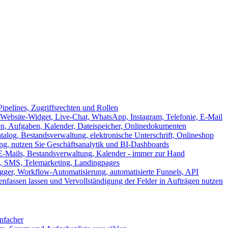
ipelines, Zugriffsrechten und Rollen
ebsite-Widget, Live-Chat, WhatsApp, Instagram, Telefonie, E-Mail
en, Aufgaben, Kalender, Dateispeicher, Onlinedokumenten
log, Bestandsverwaltung, elektronische Unterschrift, Onlineshop
tung, nutzen Sie Geschäftsanalytik und BI-Dashboards
E-Mails, Bestandsverwaltung, Kalender - immer zur Hand
, SMS, Telemarketing, Landingpages
ger, Workflow-Automatisierung, automatisierte Funnels, API
nfassen lassen und Vervollständigung der Felder in Aufträgen nutzen
infacher