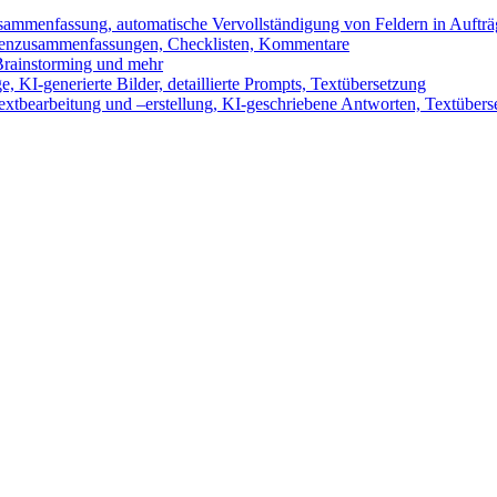
sammenfassung, automatische Vervollständigung von Feldern in Auftr
benzusammenfassungen, Checklisten, Kommentare
 Brainstorming und mehr
 KI-generierte Bilder, detaillierte Prompts, Textübersetzung
xtbearbeitung und –erstellung, KI-geschriebene Antworten, Textübers