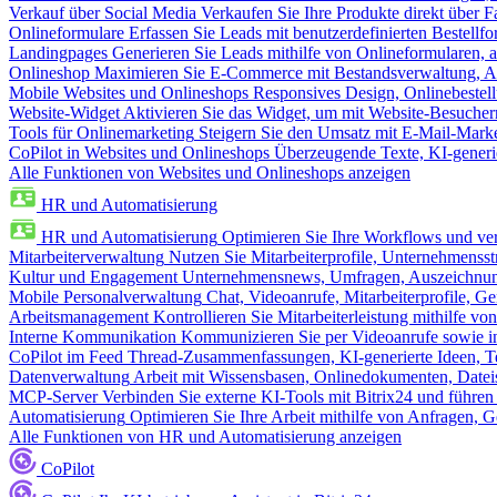
Verkauf über Social Media
Verkaufen Sie Ihre Produkte direkt über
Onlineformulare
Erfassen Sie Leads mit benutzerdefinierten Bestell
Landingpages
Generieren Sie Leads mithilfe von Onlineformularen, a
Onlineshop
Maximieren Sie E-Commerce mit Bestandsverwaltung, Au
Mobile Websites und Onlineshops
Responsives Design, Onlinebestel
Website-Widget
Aktivieren Sie das Widget, um mit Website-Besucher
Tools für Onlinemarketing
Steigern Sie den Umsatz mit E-Mail-Mark
CoPilot in Websites und Onlineshops
Überzeugende Texte, KI-generier
Alle Funktionen von Websites und Onlineshops anzeigen
HR und Automatisierung
HR und Automatisierung
Optimieren Sie Ihre Workflows und ver
Mitarbeiterverwaltung
Nutzen Sie Mitarbeiterprofile, Unternehmensstr
Kultur und Engagement
Unternehmensnews, Umfragen, Auszeichnung
Mobile Personalverwaltung
Chat, Videoanrufe, Mitarbeiterprofile,
Arbeitsmanagement
Kontrollieren Sie Mitarbeiterleistung mithilfe vo
Interne Kommunikation
Kommunizieren Sie per Videoanrufe sowie in
CoPilot im Feed
Thread-Zusammenfassungen, KI-generierte Ideen, Te
Datenverwaltung
Arbeit mit Wissensbasen, Onlinedokumenten, Dateis
MCP-Server
Verbinden Sie externe KI-Tools mit Bitrix24 und führen
Automatisierung
Optimieren Sie Ihre Arbeit mithilfe von Anfrage
Alle Funktionen von HR und Automatisierung anzeigen
CoPilot