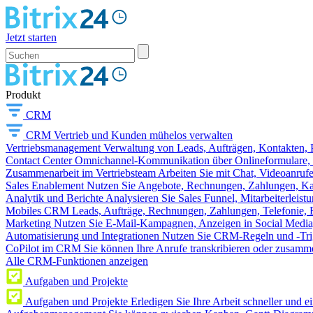
Jetzt starten
Produkt
CRM
CRM
Vertrieb und Kunden mühelos verwalten
Vertriebsmanagement
Verwaltung von Leads, Aufträgen, Kontakten, P
Contact Center
Omnichannel-Kommunikation über Onlineformulare, W
Zusammenarbeit im Vertriebsteam
Arbeiten Sie mit Chat, Videoanruf
Sales Enablement
Nutzen Sie Angebote, Rechnungen, Zahlungen, Kata
Analytik und Berichte
Analysieren Sie Sales Funnel, Mitarbeiterleis
Mobiles CRM
Leads, Aufträge, Rechnungen, Zahlungen, Telefonie, 
Marketing
Nutzen Sie E-Mail-Kampagnen, Anzeigen in Social Media
Automatisierung und Integrationen
Nutzen Sie CRM-Regeln und -Trig
CoPilot im CRM
Sie können Ihre Anrufe transkribieren oder zusamme
Alle CRM-Funktionen anzeigen
Aufgaben und Projekte
Aufgaben und Projekte
Erledigen Sie Ihre Arbeit schneller und e