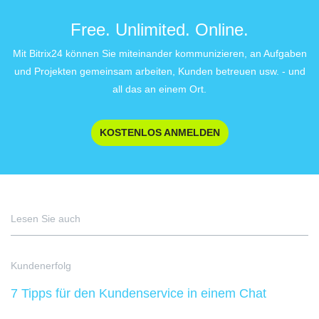
Free. Unlimited. Online.
Mit Bitrix24 können Sie miteinander kommunizieren, an Aufgaben
und Projekten gemeinsam arbeiten, Kunden betreuen usw. - und
all das an einem Ort.
KOSTENLOS ANMELDEN
Lesen Sie auch
Kundenerfolg
7 Tipps für den Kundenservice in einem Chat