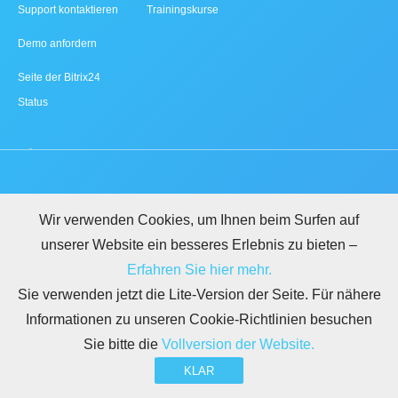
Support kontaktieren
Trainingskurse
Demo anfordern
Seite der Bitrix24
Status
Wir verwenden Cookies, um Ihnen beim Surfen auf
unserer Website ein besseres Erlebnis zu bieten –
Erfahren Sie hier mehr.
Sie verwenden jetzt die Lite-Version der Seite. Für nähere
Informationen zu unseren Cookie-Richtlinien besuchen
Sie bitte die
Vollversion der Website.
KLAR
LEGAL
NUTZUNGSBEDINGUNGEN
DATENSCHUTZ
DSGVO
SICHERHEIT