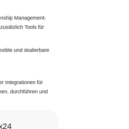
tionship Management-
usätzlich Tools für
xible und skalierbare
er Integrationen für
nen, durchführen und
ix24