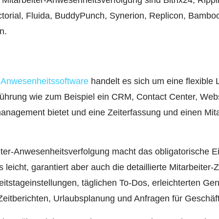
Mitarbeiter-Anwesenheitsverfolgung sind Bitrix24, Rippli
orial, Fluida, BuddyPunch, Synerion, Replicon, Bamb
n.
nd Anwesenheitssoftware
handelt es sich um eine flexible 
ührung wie zum Beispiel ein CRM, Contact Center, Webs
nagement bietet und eine Zeiterfassung und einen Mit
iter-Anwesenheitsverfolgung macht das obligatorische E
eicht, garantiert aber auch die detaillierte Mitarbeiter-Z
beitstageinstellungen, täglichen To-Dos, erleichterten 
 Zeitberichten, Urlaubsplanung und Anfragen für Geschäf