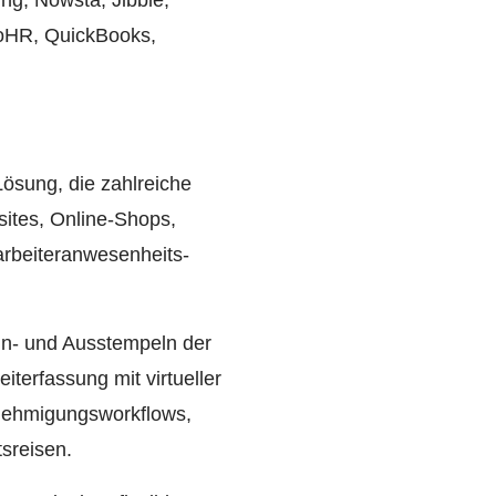
ng, Nowsta, Jibble,
ooHR, QuickBooks,
Lösung, die zahlreiche
ites, Online-Shops,
arbeiteranwesenheits-
in- und Ausstempeln der
eiterfassung mit virtueller
Genehmigungsworkflows,
tsreisen.