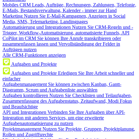
Mobiles CRM
Leads, Aufträge, Rechnungen, Zahlungen, Telefonie,
E-Mails, Bestandsverwaltung, Kalender - immer zur Hand
Marketing
Nutzen Sie E-Mail-Kampagnen, Anzeigen in Social
Media, SMS, Telemarketing, Landingpages
Automatisierung und Integrationen
Nutzen Sie CRM-Regeln und -
Trigger, Workflow-Automatisierung, automatisierte Funnels, API
CoPilot im CRM
Sie können Ihre Anrufe transkribieren oder
zusammenfassen lassen und Vervollständigung der Felder in
Aufträgen nutzen
Alle CRM-Funktionen anzeigen
Aufgaben und Projekte
Aufgaben und Projekte
Erledigen Sie Ihre Arbeit schneller und
einfacher
Aufgabenmanagement
Sie können zwischen Kanban, Gantt-
Diagramm, Scrum und Aufgabenliste auswählen
Aufgaben kontrollieren
Nutzen Sie Checklisten und Teilaufgaben,
Zusammenfassung des Aufgabenstatus, Zeitaufwand, Modi Fokus
und Beaufsichtige
API und Integrationen
Verbinden Sie Ihre Aufgaben über API-
Integration mit anderen Services, um eine erweiterte
Aufgabenautomatisierung zu nutzen
Projektmanagement
Nutzen Sie Projekte, Gruppen, Projektplanung,
Rollen und Zugriffsrechte