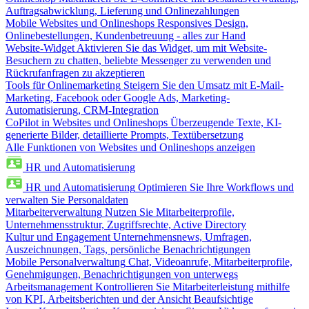
Auftragsabwicklung, Lieferung und Onlinezahlungen
Mobile Websites und Onlineshops
Responsives Design,
Onlinebestellungen, Kundenbetreuung - alles zur Hand
Website-Widget
Aktivieren Sie das Widget, um mit Website-
Besuchern zu chatten, beliebte Messenger zu verwenden und
Rückrufanfragen zu akzeptieren
Tools für Onlinemarketing
Steigern Sie den Umsatz mit E-Mail-
Marketing, Facebook oder Google Ads, Marketing-
Automatisierung, CRM-Integration
CoPilot in Websites und Onlineshops
Überzeugende Texte, KI-
generierte Bilder, detaillierte Prompts, Textübersetzung
Alle Funktionen von Websites und Onlineshops anzeigen
HR und Automatisierung
HR und Automatisierung
Optimieren Sie Ihre Workflows und
verwalten Sie Personaldaten
Mitarbeiterverwaltung
Nutzen Sie Mitarbeiterprofile,
Unternehmensstruktur, Zugriffsrechte, Active Directory
Kultur und Engagement
Unternehmensnews, Umfragen,
Auszeichnungen, Tags, persönliche Benachrichtigungen
Mobile Personalverwaltung
Chat, Videoanrufe, Mitarbeiterprofile,
Genehmigungen, Benachrichtigungen von unterwegs
Arbeitsmanagement
Kontrollieren Sie Mitarbeiterleistung mithilfe
von KPI, Arbeitsberichten und der Ansicht Beaufsichtige