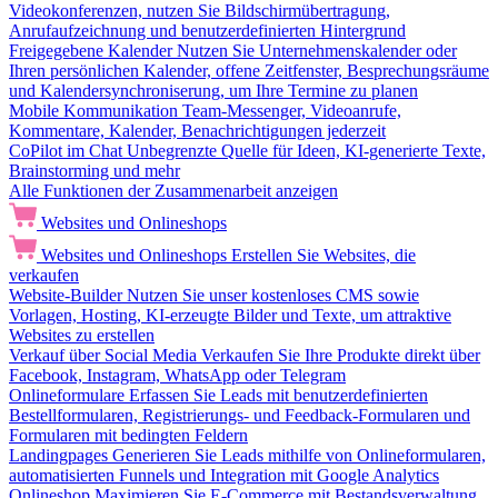
Videokonferenzen, nutzen Sie Bildschirmübertragung,
Anrufaufzeichnung und benutzerdefinierten Hintergrund
Freigegebene Kalender
Nutzen Sie Unternehmenskalender oder
Ihren persönlichen Kalender, offene Zeitfenster, Besprechungsräume
und Kalendersynchroniserung, um Ihre Termine zu planen
Mobile Kommunikation
Team-Messenger, Videoanrufe,
Kommentare, Kalender, Benachrichtigungen jederzeit
CoPilot im Chat
Unbegrenzte Quelle für Ideen, KI-generierte Texte,
Brainstorming und mehr
Alle Funktionen der Zusammenarbeit anzeigen
Websites und Onlineshops
Websites und Onlineshops
Erstellen Sie Websites, die
verkaufen
Website-Builder
Nutzen Sie unser kostenloses CMS sowie
Vorlagen, Hosting, KI-erzeugte Bilder und Texte, um attraktive
Websites zu erstellen
Verkauf über Social Media
Verkaufen Sie Ihre Produkte direkt über
Facebook, Instagram, WhatsApp oder Telegram
Onlineformulare
Erfassen Sie Leads mit benutzerdefinierten
Bestellformularen, Registrierungs- und Feedback-Formularen und
Formularen mit bedingten Feldern
Landingpages
Generieren Sie Leads mithilfe von Onlineformularen,
automatisierten Funnels und Integration mit Google Analytics
Onlineshop
Maximieren Sie E-Commerce mit Bestandsverwaltung,