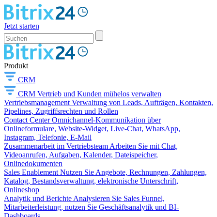
Jetzt starten
Produkt
CRM
CRM
Vertrieb und Kunden mühelos verwalten
Vertriebsmanagement
Verwaltung von Leads, Aufträgen, Kontakten,
Pipelines, Zugriffsrechten und Rollen
Contact Center
Omnichannel-Kommunikation über
Onlineformulare, Website-Widget, Live-Chat, WhatsApp,
Instagram, Telefonie, E-Mail
Zusammenarbeit im Vertriebsteam
Arbeiten Sie mit Chat,
Videoanrufen, Aufgaben, Kalender, Dateispeicher,
Onlinedokumenten
Sales Enablement
Nutzen Sie Angebote, Rechnungen, Zahlungen,
Katalog, Bestandsverwaltung, elektronische Unterschrift,
Onlineshop
Analytik und Berichte
Analysieren Sie Sales Funnel,
Mitarbeiterleistung, nutzen Sie Geschäftsanalytik und BI-
Dashboards