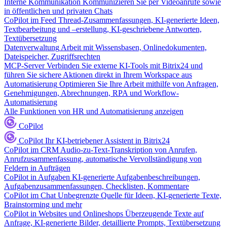
Interne Kommunikation
Kommunizieren Sie per Videoanrufe sowie
in öffentlichen und privaten Chats
CoPilot im Feed
Thread-Zusammenfassungen, KI-generierte Ideen,
Textbearbeitung und –erstellung, KI-geschriebene Antworten,
Textübersetzung
Datenverwaltung
Arbeit mit Wissensbasen, Onlinedokumenten,
Dateispeicher, Zugriffsrechten
MCP-Server
Verbinden Sie externe KI-Tools mit Bitrix24 und
führen Sie sichere Aktionen direkt in Ihrem Workspace aus
Automatisierung
Optimieren Sie Ihre Arbeit mithilfe von Anfragen,
Genehmigungen, Abrechnungen, RPA und Workflow-
Automatisierung
Alle Funktionen von HR und Automatisierung anzeigen
CoPilot
CoPilot
Ihr KI-betriebener Assistent in Bitrix24
CoPilot im CRM
Audio-zu-Text-Transkription von Anrufen,
Anrufzusammenfassung, automatische Vervollständigung von
Feldern in Aufträgen
CoPilot in Aufgaben
KI-generierte Aufgabenbeschreibungen,
Aufgabenzusammenfassungen, Checklisten, Kommentare
CoPilot im Chat
Unbegrenzte Quelle für Ideen, KI-generierte Texte,
Brainstorming und mehr
CoPilot in Websites und Onlineshops
Überzeugende Texte auf
Anfrage, KI-generierte Bilder, detaillierte Prompts, Textübersetzung