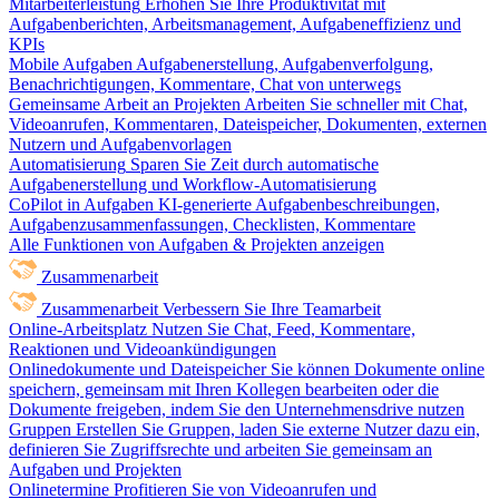
Mitarbeiterleistung
Erhöhen Sie Ihre Produktivität mit
Aufgabenberichten, Arbeitsmanagement, Aufgabeneffizienz und
KPIs
Mobile Aufgaben
Aufgabenerstellung, Aufgabenverfolgung,
Benachrichtigungen, Kommentare, Chat von unterwegs
Gemeinsame Arbeit an Projekten
Arbeiten Sie schneller mit Chat,
Videoanrufen, Kommentaren, Dateispeicher, Dokumenten, externen
Nutzern und Aufgabenvorlagen
Automatisierung
Sparen Sie Zeit durch automatische
Aufgabenerstellung und Workflow-Automatisierung
CoPilot in Aufgaben
KI-generierte Aufgabenbeschreibungen,
Aufgabenzusammenfassungen, Checklisten, Kommentare
Alle Funktionen von Aufgaben & Projekten anzeigen
Zusammenarbeit
Zusammenarbeit
Verbessern Sie Ihre Teamarbeit
Online-Arbeitsplatz
Nutzen Sie Chat, Feed, Kommentare,
Reaktionen und Videoankündigungen
Onlinedokumente und Dateispeicher
Sie können Dokumente online
speichern, gemeinsam mit Ihren Kollegen bearbeiten oder die
Dokumente freigeben, indem Sie den Unternehmensdrive nutzen
Gruppen
Erstellen Sie Gruppen, laden Sie externe Nutzer dazu ein,
definieren Sie Zugriffsrechte und arbeiten Sie gemeinsam an
Aufgaben und Projekten
Onlinetermine
Profitieren Sie von Videoanrufen und