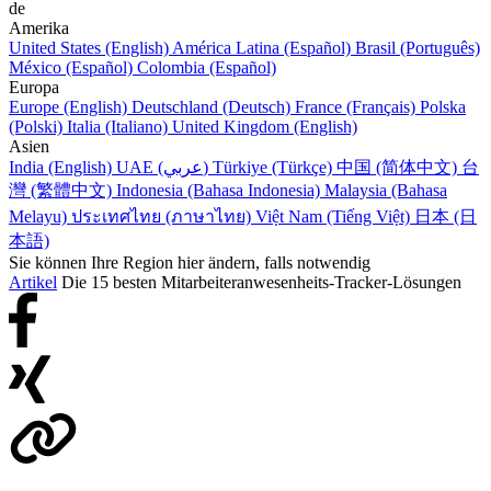
de
Amerika
United States (English)
América Latina (Español)
Brasil (Português)
México (Español)
Colombia (Español)
Europa
Europe (English)
Deutschland (Deutsch)
France (Français)
Polska
(Polski)
Italia (Italiano)
United Kingdom (English)
Asien
India (English)
UAE (عربي)
Türkiye (Türkçe)
中国 (简体中文)
台
灣 (繁體中文)
Indonesia (Bahasa Indonesia)
Malaysia (Bahasa
Melayu)
ประเทศไทย (ภาษาไทย)
Việt Nam (Tiếng Việt)
日本 (日
本語)
Sie können Ihre Region hier ändern, falls notwendig
Artikel
Die 15 besten Mitarbeiteranwesenheits-Tracker-Lösungen