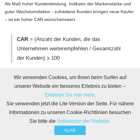
Als Maß hoher Kundenbindung, Indikator der Markenstärke und
guter Wachstumsfaktor - zufriedene Kunden bringen neue Käufer
– ist ein hoher CAR wünschenswert.
CAR
= (Anzahl der Kunden, die das
Unternehmen weiterempfehlen / Gesamtzahl
der Kunden) x 100
Eine Customer Advocacy Rate von 25 % bedeutet also, dass 25
Wir verwenden Cookies, um Ihnen beim Surfen auf
von 100 Kunden das Produkt oder die Marke weiterempfehlen
unserer Website ein besseres Erlebnis zu bieten –
würden. Der Konjunktiv ist bei dieser KPI deshalb angebracht,
Erfahren Sie hier mehr.
weil die Ermittlung auf Umfragen beruht und deshalb kein
Sie verwenden jetzt die Lite-Version der Seite. Für nähere
Indikativ darstellt. Eine Fragestellung lautet meistens in dieser
oder ähnlicher Form: „Würden Sie unser Produkt
Informationen zu unseren Cookie-Richtlinien besuchen
weiterempfehlen?“
Sie bitte die
Vollversion der Website.
KLAR
15. Deal Win-Loss Ratio –