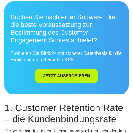
Suchen Sie nach einer Software, die
die beste Voraussetzung zur
Bestimmung des Customer
Engagement Scores anbietet?
Probieren Sie Bitrix24 mit sicherer Datenbasis für die
Ermittlung der relevanten KPIs.
JETZT AUSPROBIEREN
1. Customer Retention Rate
– die Kundenbindungsrate
Der Vertriebserfolg eines Unternehmens wird in entscheidendem