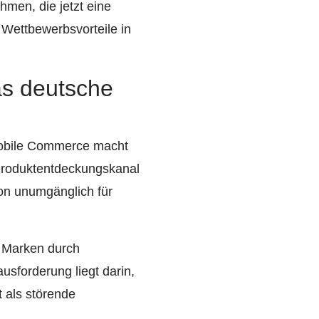
men, die jetzt eine
Wettbewerbsvorteile in
as deutsche
Mobile Commerce macht
 Produktentdeckungskanal
on unumgänglich für
ie Marken durch
usforderung liegt darin,
t als störende