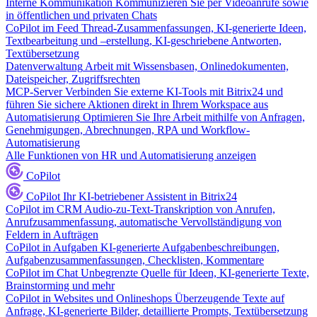
Interne Kommunikation
Kommunizieren Sie per Videoanrufe sowie
in öffentlichen und privaten Chats
CoPilot im Feed
Thread-Zusammenfassungen, KI-generierte Ideen,
Textbearbeitung und –erstellung, KI-geschriebene Antworten,
Textübersetzung
Datenverwaltung
Arbeit mit Wissensbasen, Onlinedokumenten,
Dateispeicher, Zugriffsrechten
MCP-Server
Verbinden Sie externe KI-Tools mit Bitrix24 und
führen Sie sichere Aktionen direkt in Ihrem Workspace aus
Automatisierung
Optimieren Sie Ihre Arbeit mithilfe von Anfragen,
Genehmigungen, Abrechnungen, RPA und Workflow-
Automatisierung
Alle Funktionen von HR und Automatisierung anzeigen
CoPilot
CoPilot
Ihr KI-betriebener Assistent in Bitrix24
CoPilot im CRM
Audio-zu-Text-Transkription von Anrufen,
Anrufzusammenfassung, automatische Vervollständigung von
Feldern in Aufträgen
CoPilot in Aufgaben
KI-generierte Aufgabenbeschreibungen,
Aufgabenzusammenfassungen, Checklisten, Kommentare
CoPilot im Chat
Unbegrenzte Quelle für Ideen, KI-generierte Texte,
Brainstorming und mehr
CoPilot in Websites und Onlineshops
Überzeugende Texte auf
Anfrage, KI-generierte Bilder, detaillierte Prompts, Textübersetzung