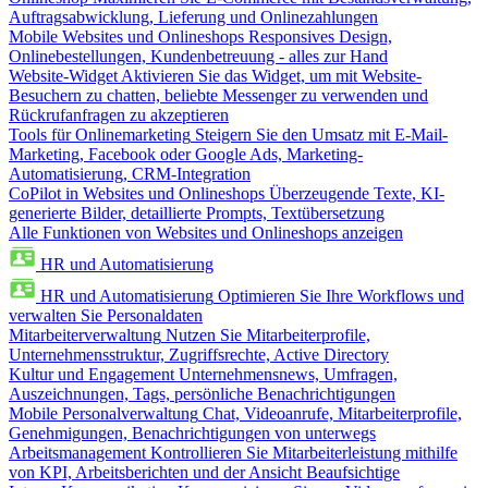
Auftragsabwicklung, Lieferung und Onlinezahlungen
Mobile Websites und Onlineshops
Responsives Design,
Onlinebestellungen, Kundenbetreuung - alles zur Hand
Website-Widget
Aktivieren Sie das Widget, um mit Website-
Besuchern zu chatten, beliebte Messenger zu verwenden und
Rückrufanfragen zu akzeptieren
Tools für Onlinemarketing
Steigern Sie den Umsatz mit E-Mail-
Marketing, Facebook oder Google Ads, Marketing-
Automatisierung, CRM-Integration
CoPilot in Websites und Onlineshops
Überzeugende Texte, KI-
generierte Bilder, detaillierte Prompts, Textübersetzung
Alle Funktionen von Websites und Onlineshops anzeigen
HR und Automatisierung
HR und Automatisierung
Optimieren Sie Ihre Workflows und
verwalten Sie Personaldaten
Mitarbeiterverwaltung
Nutzen Sie Mitarbeiterprofile,
Unternehmensstruktur, Zugriffsrechte, Active Directory
Kultur und Engagement
Unternehmensnews, Umfragen,
Auszeichnungen, Tags, persönliche Benachrichtigungen
Mobile Personalverwaltung
Chat, Videoanrufe, Mitarbeiterprofile,
Genehmigungen, Benachrichtigungen von unterwegs
Arbeitsmanagement
Kontrollieren Sie Mitarbeiterleistung mithilfe
von KPI, Arbeitsberichten und der Ansicht Beaufsichtige