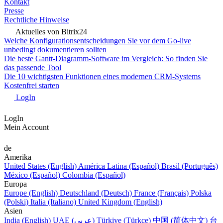
Kontakt
Presse
Rechtliche Hinweise
Aktuelles von Bitrix24
Welche Konfigurationsentscheidungen Sie vor dem Go-live
unbedingt dokumentieren sollten
Die beste Gantt-Diagramm-Software im Vergleich: So finden Sie
das passende Tool
Die 10 wichtigsten Funktionen eines modernen CRM-Systems
Kostenfrei starten
LogIn
LogIn
Mein Account
de
Amerika
United States (English)
América Latina (Español)
Brasil (Português)
México (Español)
Colombia (Español)
Europa
Europe (English)
Deutschland (Deutsch)
France (Français)
Polska
(Polski)
Italia (Italiano)
United Kingdom (English)
Asien
India (English)
UAE (عربي)
Türkiye (Türkçe)
中国 (简体中文)
台