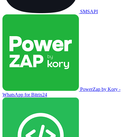
SMSAPI
PowerZap by Kory -
WhatsApp for Bitrix24