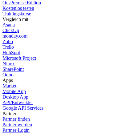
On-Premise Edition
Kostenlos testen
Trainingskurse
Vergleich mit
Asana
ClickUp
monday.com
Zoho
Trello
HubSpot
Microsoft Project
Ninox
SharePoint
Odoo
Apps
Market
Mobile App
Desktop App
API/Entwickler
Google API Services
Partner
Partner finden
Partner werden
Partner-Login