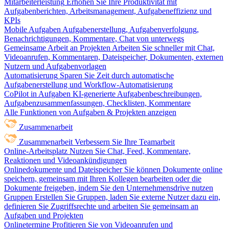
Mitarbeiterleistung
Erhöhen Sie Ihre Produktivität mit
Aufgabenberichten, Arbeitsmanagement, Aufgabeneffizienz und
KPIs
Mobile Aufgaben
Aufgabenerstellung, Aufgabenverfolgung,
Benachrichtigungen, Kommentare, Chat von unterwegs
Gemeinsame Arbeit an Projekten
Arbeiten Sie schneller mit Chat,
Videoanrufen, Kommentaren, Dateispeicher, Dokumenten, externen
Nutzern und Aufgabenvorlagen
Automatisierung
Sparen Sie Zeit durch automatische
Aufgabenerstellung und Workflow-Automatisierung
CoPilot in Aufgaben
KI-generierte Aufgabenbeschreibungen,
Aufgabenzusammenfassungen, Checklisten, Kommentare
Alle Funktionen von Aufgaben & Projekten anzeigen
Zusammenarbeit
Zusammenarbeit
Verbessern Sie Ihre Teamarbeit
Online-Arbeitsplatz
Nutzen Sie Chat, Feed, Kommentare,
Reaktionen und Videoankündigungen
Onlinedokumente und Dateispeicher
Sie können Dokumente online
speichern, gemeinsam mit Ihren Kollegen bearbeiten oder die
Dokumente freigeben, indem Sie den Unternehmensdrive nutzen
Gruppen
Erstellen Sie Gruppen, laden Sie externe Nutzer dazu ein,
definieren Sie Zugriffsrechte und arbeiten Sie gemeinsam an
Aufgaben und Projekten
Onlinetermine
Profitieren Sie von Videoanrufen und