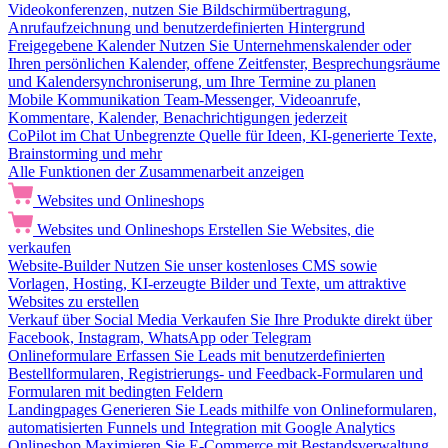
Videokonferenzen, nutzen Sie Bildschirmübertragung,
Anrufaufzeichnung und benutzerdefinierten Hintergrund
Freigegebene Kalender
Nutzen Sie Unternehmenskalender oder
Ihren persönlichen Kalender, offene Zeitfenster, Besprechungsräume
und Kalendersynchroniserung, um Ihre Termine zu planen
Mobile Kommunikation
Team-Messenger, Videoanrufe,
Kommentare, Kalender, Benachrichtigungen jederzeit
CoPilot im Chat
Unbegrenzte Quelle für Ideen, KI-generierte Texte,
Brainstorming und mehr
Alle Funktionen der Zusammenarbeit anzeigen
Websites und Onlineshops
Websites und Onlineshops
Erstellen Sie Websites, die
verkaufen
Website-Builder
Nutzen Sie unser kostenloses CMS sowie
Vorlagen, Hosting, KI-erzeugte Bilder und Texte, um attraktive
Websites zu erstellen
Verkauf über Social Media
Verkaufen Sie Ihre Produkte direkt über
Facebook, Instagram, WhatsApp oder Telegram
Onlineformulare
Erfassen Sie Leads mit benutzerdefinierten
Bestellformularen, Registrierungs- und Feedback-Formularen und
Formularen mit bedingten Feldern
Landingpages
Generieren Sie Leads mithilfe von Onlineformularen,
automatisierten Funnels und Integration mit Google Analytics
Onlineshop
Maximieren Sie E-Commerce mit Bestandsverwaltung,