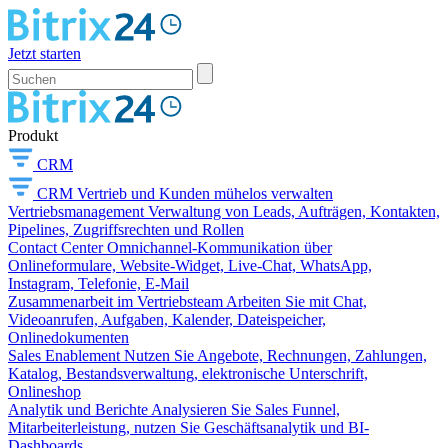
Jetzt starten
Produkt
CRM
CRM
Vertrieb und Kunden mühelos verwalten
Vertriebsmanagement
Verwaltung von Leads, Aufträgen, Kontakten,
Pipelines, Zugriffsrechten und Rollen
Contact Center
Omnichannel-Kommunikation über
Onlineformulare, Website-Widget, Live-Chat, WhatsApp,
Instagram, Telefonie, E-Mail
Zusammenarbeit im Vertriebsteam
Arbeiten Sie mit Chat,
Videoanrufen, Aufgaben, Kalender, Dateispeicher,
Onlinedokumenten
Sales Enablement
Nutzen Sie Angebote, Rechnungen, Zahlungen,
Katalog, Bestandsverwaltung, elektronische Unterschrift,
Onlineshop
Analytik und Berichte
Analysieren Sie Sales Funnel,
Mitarbeiterleistung, nutzen Sie Geschäftsanalytik und BI-
Dashboards