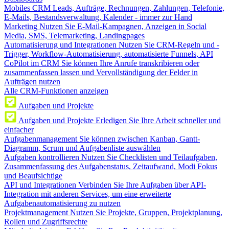
Mobiles CRM
Leads, Aufträge, Rechnungen, Zahlungen, Telefonie,
E-Mails, Bestandsverwaltung, Kalender - immer zur Hand
Marketing
Nutzen Sie E-Mail-Kampagnen, Anzeigen in Social
Media, SMS, Telemarketing, Landingpages
Automatisierung und Integrationen
Nutzen Sie CRM-Regeln und -
Trigger, Workflow-Automatisierung, automatisierte Funnels, API
CoPilot im CRM
Sie können Ihre Anrufe transkribieren oder
zusammenfassen lassen und Vervollständigung der Felder in
Aufträgen nutzen
Alle CRM-Funktionen anzeigen
Aufgaben und Projekte
Aufgaben und Projekte
Erledigen Sie Ihre Arbeit schneller und
einfacher
Aufgabenmanagement
Sie können zwischen Kanban, Gantt-
Diagramm, Scrum und Aufgabenliste auswählen
Aufgaben kontrollieren
Nutzen Sie Checklisten und Teilaufgaben,
Zusammenfassung des Aufgabenstatus, Zeitaufwand, Modi Fokus
und Beaufsichtige
API und Integrationen
Verbinden Sie Ihre Aufgaben über API-
Integration mit anderen Services, um eine erweiterte
Aufgabenautomatisierung zu nutzen
Projektmanagement
Nutzen Sie Projekte, Gruppen, Projektplanung,
Rollen und Zugriffsrechte