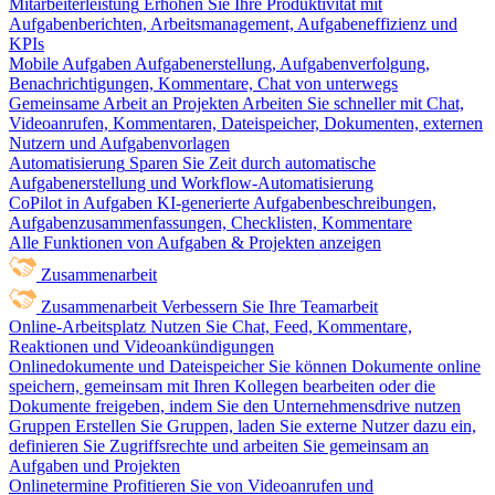
Mitarbeiterleistung
Erhöhen Sie Ihre Produktivität mit
Aufgabenberichten, Arbeitsmanagement, Aufgabeneffizienz und
KPIs
Mobile Aufgaben
Aufgabenerstellung, Aufgabenverfolgung,
Benachrichtigungen, Kommentare, Chat von unterwegs
Gemeinsame Arbeit an Projekten
Arbeiten Sie schneller mit Chat,
Videoanrufen, Kommentaren, Dateispeicher, Dokumenten, externen
Nutzern und Aufgabenvorlagen
Automatisierung
Sparen Sie Zeit durch automatische
Aufgabenerstellung und Workflow-Automatisierung
CoPilot in Aufgaben
KI-generierte Aufgabenbeschreibungen,
Aufgabenzusammenfassungen, Checklisten, Kommentare
Alle Funktionen von Aufgaben & Projekten anzeigen
Zusammenarbeit
Zusammenarbeit
Verbessern Sie Ihre Teamarbeit
Online-Arbeitsplatz
Nutzen Sie Chat, Feed, Kommentare,
Reaktionen und Videoankündigungen
Onlinedokumente und Dateispeicher
Sie können Dokumente online
speichern, gemeinsam mit Ihren Kollegen bearbeiten oder die
Dokumente freigeben, indem Sie den Unternehmensdrive nutzen
Gruppen
Erstellen Sie Gruppen, laden Sie externe Nutzer dazu ein,
definieren Sie Zugriffsrechte und arbeiten Sie gemeinsam an
Aufgaben und Projekten
Onlinetermine
Profitieren Sie von Videoanrufen und