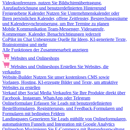
Videokonferenzen, nutzen Sie Bildschirmübertragung,
Anrufaufzeichnung und benutzerdefinierten Hintergrund
Freigegebene Kalender
Nutzen Sie Unternehmenskalender oder
Ihren persönlichen Kalender, offene Zeitfenster, Besprechungsräume
und Kalendersynchroniserung, um Ihre Termine zu planen
Mobile Kommunikation
Team-Messenger, Videoanrufe,
Kommentare, Kalender, Benachrichtigungen jederzeit
CoPilot im Chat
Unbegrenzte Quelle für Ideen, KI-generierte Texte,
Brainstorming und mehr
Alle Funktionen der Zusammenarbeit anzeigen
Websites und Onlineshops
Websites und Onlineshops
Erstellen Sie Websites, die
verkaufen
Website-Builder
Nutzen Sie unser kostenloses CMS sowie
Vorlagen, Hosting, KI-erzeugte Bilder und Texte, um attraktive
Websites zu erstellen
Verkauf über Social Media
Verkaufen Sie Ihre Produkte direkt über
Facebook, Instagram, WhatsApp oder Telegram
Onlineformulare
Erfassen Sie Leads mit benutzerdefinierten
Bestellformularen, Registrierungs- und Feedback-Formularen und
Formularen mit bedingten Feldern
Landingpages
Generieren Sie Leads mithilfe von Onlineformularen,
automatisierten Funnels und Integration mit Google Analytics
Onlineshop
Maximieren Sie E-Commerce mit Bestandsverwaltung,