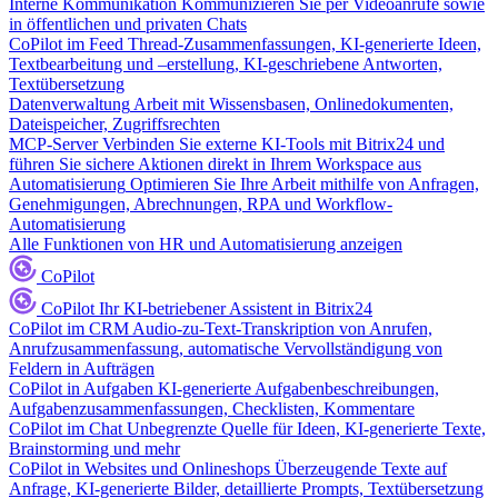
Interne Kommunikation
Kommunizieren Sie per Videoanrufe sowie
in öffentlichen und privaten Chats
CoPilot im Feed
Thread-Zusammenfassungen, KI-generierte Ideen,
Textbearbeitung und –erstellung, KI-geschriebene Antworten,
Textübersetzung
Datenverwaltung
Arbeit mit Wissensbasen, Onlinedokumenten,
Dateispeicher, Zugriffsrechten
MCP-Server
Verbinden Sie externe KI-Tools mit Bitrix24 und
führen Sie sichere Aktionen direkt in Ihrem Workspace aus
Automatisierung
Optimieren Sie Ihre Arbeit mithilfe von Anfragen,
Genehmigungen, Abrechnungen, RPA und Workflow-
Automatisierung
Alle Funktionen von HR und Automatisierung anzeigen
CoPilot
CoPilot
Ihr KI-betriebener Assistent in Bitrix24
CoPilot im CRM
Audio-zu-Text-Transkription von Anrufen,
Anrufzusammenfassung, automatische Vervollständigung von
Feldern in Aufträgen
CoPilot in Aufgaben
KI-generierte Aufgabenbeschreibungen,
Aufgabenzusammenfassungen, Checklisten, Kommentare
CoPilot im Chat
Unbegrenzte Quelle für Ideen, KI-generierte Texte,
Brainstorming und mehr
CoPilot in Websites und Onlineshops
Überzeugende Texte auf
Anfrage, KI-generierte Bilder, detaillierte Prompts, Textübersetzung