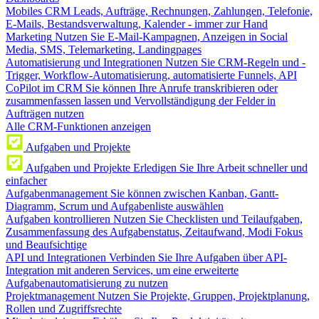
Mobiles CRM
Leads, Aufträge, Rechnungen, Zahlungen, Telefonie,
E-Mails, Bestandsverwaltung, Kalender - immer zur Hand
Marketing
Nutzen Sie E-Mail-Kampagnen, Anzeigen in Social
Media, SMS, Telemarketing, Landingpages
Automatisierung und Integrationen
Nutzen Sie CRM-Regeln und -
Trigger, Workflow-Automatisierung, automatisierte Funnels, API
CoPilot im CRM
Sie können Ihre Anrufe transkribieren oder
zusammenfassen lassen und Vervollständigung der Felder in
Aufträgen nutzen
Alle CRM-Funktionen anzeigen
Aufgaben und Projekte
Aufgaben und Projekte
Erledigen Sie Ihre Arbeit schneller und
einfacher
Aufgabenmanagement
Sie können zwischen Kanban, Gantt-
Diagramm, Scrum und Aufgabenliste auswählen
Aufgaben kontrollieren
Nutzen Sie Checklisten und Teilaufgaben,
Zusammenfassung des Aufgabenstatus, Zeitaufwand, Modi Fokus
und Beaufsichtige
API und Integrationen
Verbinden Sie Ihre Aufgaben über API-
Integration mit anderen Services, um eine erweiterte
Aufgabenautomatisierung zu nutzen
Projektmanagement
Nutzen Sie Projekte, Gruppen, Projektplanung,
Rollen und Zugriffsrechte