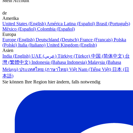
Mein Account
de
Amerika
United States (English)
América Latina (Español)
Brasil (Português)
México (Español)
Colombia (Español)
Europa
Europe (English)
Deutschland (Deutsch)
France (Français)
Polska
(Polski)
Italia (Italiano)
United Kingdom (English)
Asien
India (English)
UAE (عربي)
Türkiye (Türkçe)
中国 (简体中文)
台
灣 (繁體中文)
Indonesia (Bahasa Indonesia)
Malaysia (Bahasa
Melayu)
ประเทศไทย (ภาษาไทย)
Việt Nam (Tiếng Việt)
日本 (日
本語)
Sie können Ihre Region hier ändern, falls notwendig