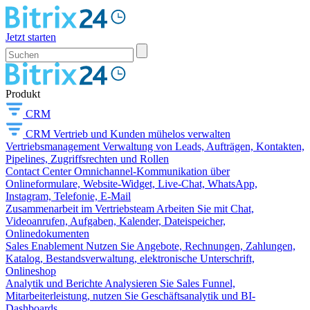
Jetzt starten
Produkt
CRM
CRM
Vertrieb und Kunden mühelos verwalten
Vertriebsmanagement
Verwaltung von Leads, Aufträgen, Kontakten,
Pipelines, Zugriffsrechten und Rollen
Contact Center
Omnichannel-Kommunikation über
Onlineformulare, Website-Widget, Live-Chat, WhatsApp,
Instagram, Telefonie, E-Mail
Zusammenarbeit im Vertriebsteam
Arbeiten Sie mit Chat,
Videoanrufen, Aufgaben, Kalender, Dateispeicher,
Onlinedokumenten
Sales Enablement
Nutzen Sie Angebote, Rechnungen, Zahlungen,
Katalog, Bestandsverwaltung, elektronische Unterschrift,
Onlineshop
Analytik und Berichte
Analysieren Sie Sales Funnel,
Mitarbeiterleistung, nutzen Sie Geschäftsanalytik und BI-
Dashboards