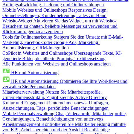
Auftragsabwicklung, Lieferung und Onlinezahlungen
Mobile Websites und Onlineshops
Responsives Design,
Onlinebestellungen, Kundenbetreuung - alles zur Hand
Website-Widget
Aktivieren Sie das Widget, um mit Website-
Besuchern zu chatten, beliebte Messenger zu verwenden und
Rückrufanfragen zu akzeptieren
Tools für Onlinemarketing
Steigern Sie den Umsatz mit E-Mail-
Marketing, Facebook oder Google Ads, Marketing-
Automatisierung, CRM-Integration
CoPilot in Websites und Onlineshops
Überzeugende Texte, KI-
generierte Bilder, detaillierte Prompts, Textübersetzung
Alle Funktionen von Websites und Onlineshops anzeigen
HR und Automatisierung
HR und Automatisierung
Optimieren Sie Ihre Workflows und
verwalten Sie Personaldaten
Mitarbeiterverwaltung
Nutzen Sie Mitarbeiterprofile,
Unternehmensstruktur, Zugriffsrechte, Active Directory
Kultur und Engagement
Unternehmensnews, Umfragen,
Auszeichnungen, Tags, persönliche Benachrichtigungen
Mobile Personalverwaltung
Chat, Videoanrufe, Mitarbeiterprofile,
Genehmigungen, Benachrichtigungen von unterwegs
Arbeitsmanagement
Kontrollieren Sie Mitarbeiterleistung mithilfe
von KPI, Arbeitsberichten und der Ansicht Beaufsichtige