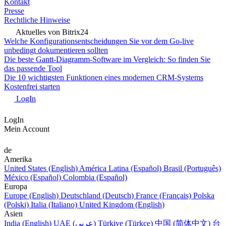
Kontakt
Presse
Rechtliche Hinweise
Aktuelles von Bitrix24
Welche Konfigurationsentscheidungen Sie vor dem Go-live
unbedingt dokumentieren sollten
Die beste Gantt-Diagramm-Software im Vergleich: So finden Sie
das passende Tool
Die 10 wichtigsten Funktionen eines modernen CRM-Systems
Kostenfrei starten
LogIn
LogIn
Mein Account
de
Amerika
United States (English)
América Latina (Español)
Brasil (Português)
México (Español)
Colombia (Español)
Europa
Europe (English)
Deutschland (Deutsch)
France (Français)
Polska
(Polski)
Italia (Italiano)
United Kingdom (English)
Asien
India (English)
UAE (عربي)
Türkiye (Türkçe)
中国 (简体中文)
台