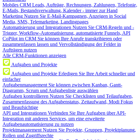
Mobiles CRM
Leads, Aufträge, Rechnungen, Zahlungen, Telefonie,
E-Mails, Bestandsverwaltung, Kalender - immer zur Hand
Marketing
Nutzen Sie E-Mail-Kampagnen, Anzeigen in Social
Media, SMS, Telemarketing, Landingpages
Automatisierung und Integrationen
Nutzen Sie CRM-Regeln und -
Trigger, Workflow-Automatisierung, automatisierte Funnels, API
CoPilot im CRM
Sie können Ihre Anrufe transkribieren oder
zusammenfassen lassen und Vervollständigung der Felder in
Aufträgen nutzen
Alle CRM-Funktionen anzeigen
Aufgaben und Projekte
Aufgaben und Projekte
Erledigen Sie Ihre Arbeit schneller und
einfacher
Aufgabenmanagement
Sie können zwischen Kanban, Gantt-
Diagramm, Scrum und Aufgabenliste auswählen
Aufgaben kontrollieren
Nutzen Sie Checklisten und Teilaufgaben,
Zusammenfassung des Aufgabenstatus, Zeitaufwand, Modi Fokus
und Beaufsichtige
API und Integrationen
Verbinden Sie Ihre Aufgaben über API-
Integration mit anderen Services, um eine erweiterte
Aufgabenautomatisierung zu nutzen
Projektmanagement
Nutzen Sie Projekte, Gruppen, Projektplanung,
Rollen und Zugriffsrechte