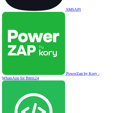
SMSAPI
PowerZap by Kory -
WhatsApp for Bitrix24