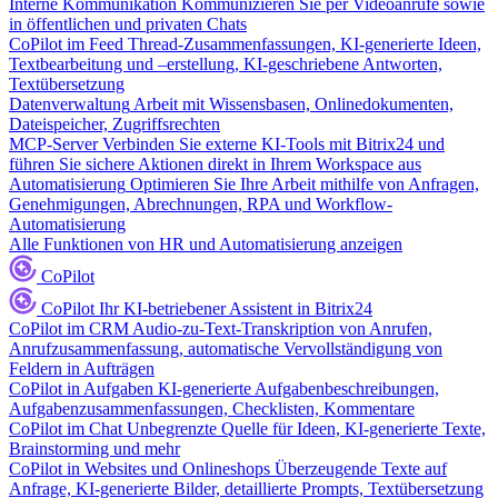
Interne Kommunikation
Kommunizieren Sie per Videoanrufe sowie
in öffentlichen und privaten Chats
CoPilot im Feed
Thread-Zusammenfassungen, KI-generierte Ideen,
Textbearbeitung und –erstellung, KI-geschriebene Antworten,
Textübersetzung
Datenverwaltung
Arbeit mit Wissensbasen, Onlinedokumenten,
Dateispeicher, Zugriffsrechten
MCP-Server
Verbinden Sie externe KI-Tools mit Bitrix24 und
führen Sie sichere Aktionen direkt in Ihrem Workspace aus
Automatisierung
Optimieren Sie Ihre Arbeit mithilfe von Anfragen,
Genehmigungen, Abrechnungen, RPA und Workflow-
Automatisierung
Alle Funktionen von HR und Automatisierung anzeigen
CoPilot
CoPilot
Ihr KI-betriebener Assistent in Bitrix24
CoPilot im CRM
Audio-zu-Text-Transkription von Anrufen,
Anrufzusammenfassung, automatische Vervollständigung von
Feldern in Aufträgen
CoPilot in Aufgaben
KI-generierte Aufgabenbeschreibungen,
Aufgabenzusammenfassungen, Checklisten, Kommentare
CoPilot im Chat
Unbegrenzte Quelle für Ideen, KI-generierte Texte,
Brainstorming und mehr
CoPilot in Websites und Onlineshops
Überzeugende Texte auf
Anfrage, KI-generierte Bilder, detaillierte Prompts, Textübersetzung