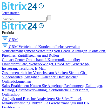
Jetzt starten
Produkt
CRM
CRM
Vertrieb und Kunden mühelos verwalten
Vertriebsmanagement
Verwaltung von Leads, Aufträgen, Kontakten,
Pipelines, Zugriffsrechten und Rollen
Contact Center
Omnichannel-Kommunikation über
Onlineformulare, Website-Widget, Live-Chat, WhatsApp,
Instagram, Telefonie, E-Mail
Zusammenarbeit im Vertriebsteam
Arbeiten Sie mit Chat,
Videoanrufen, Aufgaben, Kalender, Dateispeicher,
Onlinedokumenten
Sales Enablement
Nutzen Sie Angebote, Rechnungen, Zahlungen,
Katalog, Bestandsverwaltung, elektronische Unterschrift,
Onlineshop
Analytik und Berichte
Analysieren Sie Sales Funnel,
Mitarbeiterleistung, nutzen Sie Geschäftsanalytik und BI-
Dashboards