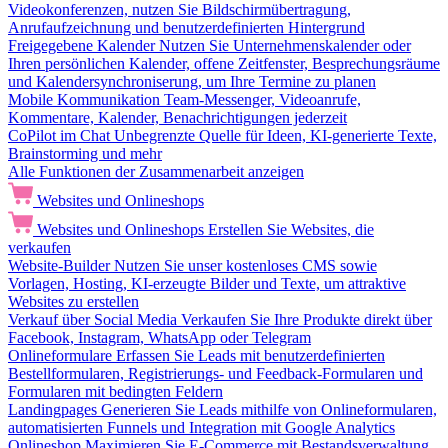
Videokonferenzen, nutzen Sie Bildschirmübertragung,
Anrufaufzeichnung und benutzerdefinierten Hintergrund
Freigegebene Kalender
Nutzen Sie Unternehmenskalender oder
Ihren persönlichen Kalender, offene Zeitfenster, Besprechungsräume
und Kalendersynchroniserung, um Ihre Termine zu planen
Mobile Kommunikation
Team-Messenger, Videoanrufe,
Kommentare, Kalender, Benachrichtigungen jederzeit
CoPilot im Chat
Unbegrenzte Quelle für Ideen, KI-generierte Texte,
Brainstorming und mehr
Alle Funktionen der Zusammenarbeit anzeigen
Websites und Onlineshops
Websites und Onlineshops
Erstellen Sie Websites, die
verkaufen
Website-Builder
Nutzen Sie unser kostenloses CMS sowie
Vorlagen, Hosting, KI-erzeugte Bilder und Texte, um attraktive
Websites zu erstellen
Verkauf über Social Media
Verkaufen Sie Ihre Produkte direkt über
Facebook, Instagram, WhatsApp oder Telegram
Onlineformulare
Erfassen Sie Leads mit benutzerdefinierten
Bestellformularen, Registrierungs- und Feedback-Formularen und
Formularen mit bedingten Feldern
Landingpages
Generieren Sie Leads mithilfe von Onlineformularen,
automatisierten Funnels und Integration mit Google Analytics
Onlineshop
Maximieren Sie E-Commerce mit Bestandsverwaltung,