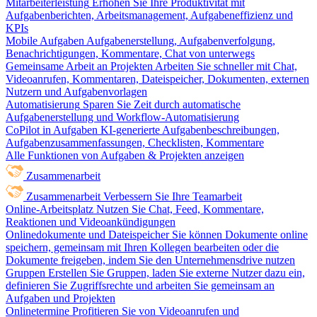
Mitarbeiterleistung
Erhöhen Sie Ihre Produktivität mit
Aufgabenberichten, Arbeitsmanagement, Aufgabeneffizienz und
KPIs
Mobile Aufgaben
Aufgabenerstellung, Aufgabenverfolgung,
Benachrichtigungen, Kommentare, Chat von unterwegs
Gemeinsame Arbeit an Projekten
Arbeiten Sie schneller mit Chat,
Videoanrufen, Kommentaren, Dateispeicher, Dokumenten, externen
Nutzern und Aufgabenvorlagen
Automatisierung
Sparen Sie Zeit durch automatische
Aufgabenerstellung und Workflow-Automatisierung
CoPilot in Aufgaben
KI-generierte Aufgabenbeschreibungen,
Aufgabenzusammenfassungen, Checklisten, Kommentare
Alle Funktionen von Aufgaben & Projekten anzeigen
Zusammenarbeit
Zusammenarbeit
Verbessern Sie Ihre Teamarbeit
Online-Arbeitsplatz
Nutzen Sie Chat, Feed, Kommentare,
Reaktionen und Videoankündigungen
Onlinedokumente und Dateispeicher
Sie können Dokumente online
speichern, gemeinsam mit Ihren Kollegen bearbeiten oder die
Dokumente freigeben, indem Sie den Unternehmensdrive nutzen
Gruppen
Erstellen Sie Gruppen, laden Sie externe Nutzer dazu ein,
definieren Sie Zugriffsrechte und arbeiten Sie gemeinsam an
Aufgaben und Projekten
Onlinetermine
Profitieren Sie von Videoanrufen und