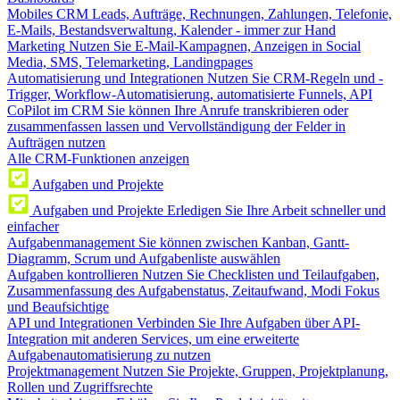
Mobiles CRM
Leads, Aufträge, Rechnungen, Zahlungen, Telefonie,
E-Mails, Bestandsverwaltung, Kalender - immer zur Hand
Marketing
Nutzen Sie E-Mail-Kampagnen, Anzeigen in Social
Media, SMS, Telemarketing, Landingpages
Automatisierung und Integrationen
Nutzen Sie CRM-Regeln und -
Trigger, Workflow-Automatisierung, automatisierte Funnels, API
CoPilot im CRM
Sie können Ihre Anrufe transkribieren oder
zusammenfassen lassen und Vervollständigung der Felder in
Aufträgen nutzen
Alle CRM-Funktionen anzeigen
Aufgaben und Projekte
Aufgaben und Projekte
Erledigen Sie Ihre Arbeit schneller und
einfacher
Aufgabenmanagement
Sie können zwischen Kanban, Gantt-
Diagramm, Scrum und Aufgabenliste auswählen
Aufgaben kontrollieren
Nutzen Sie Checklisten und Teilaufgaben,
Zusammenfassung des Aufgabenstatus, Zeitaufwand, Modi Fokus
und Beaufsichtige
API und Integrationen
Verbinden Sie Ihre Aufgaben über API-
Integration mit anderen Services, um eine erweiterte
Aufgabenautomatisierung zu nutzen
Projektmanagement
Nutzen Sie Projekte, Gruppen, Projektplanung,
Rollen und Zugriffsrechte