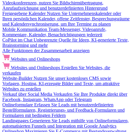
Videokonferenzen, nutzen Sie Bildschirmübertragung,
Anrufaufzeichnung und benutzerdefinierten Hintergrund
Freigegebene Kalender
Nutzen Sie Unternehmenskalender oder
Ihren persönlichen Kalender, offene Zeitfenster, Besprechungsräume
und Kalendersynchroniserung, um Ihre Termine zu planen
Mobile Kommunikation
Team-Messenger, Videoanrufe,
Kommentare, Kalender, Benachrichtigungen jederzeit
CoPilot im Chat
Unbegrenzte Quelle für Ideen, KI-generierte Texte,
Brainstorming und mehr
Alle Funktionen der Zusammenarbeit anzeigen
Websites und Onlineshops
Websites und Onlineshops
Erstellen Sie Websites, die
verkaufen
Website-Builder
Nutzen Sie unser kostenloses CMS sowie
Vorlagen, Hosting, KI-erzeugte Bilder und Texte, um attraktive
Websites zu erstellen
Verkauf über Social Media
Verkaufen Sie Ihre Produkte direkt über
Facebook, Instagram, WhatsApp oder Telegram
Onlineformulare
Erfassen Sie Leads mit benutzerdefinierten
Bestellformularen, Registrierungs- und Feedback-Formularen und
Formularen mit bedingten Feldern
Landingpages
Generieren Sie Leads mithilfe von Onlineformularen,
automatisierten Funnels und Integration mit Google Analytics
Onlineshop
Maximieren Sie E-Commerce mit Bestandsverwaltung,