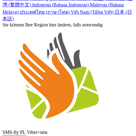
灣 (繁體中文)
Indonesia (Bahasa Indonesia)
Malaysia (Bahasa
Melayu)
ประเทศไทย (ภาษาไทย)
Việt Nam (Tiếng Việt)
日本 (日
本語)
Sie können Ihre Region hier ändern, falls notwendig
SMS-fly PL Viber+sms