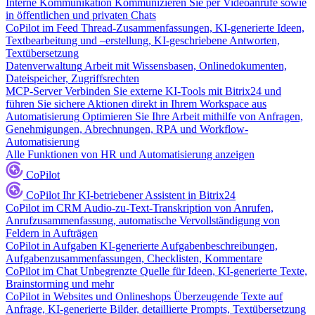
Interne Kommunikation
Kommunizieren Sie per Videoanrufe sowie
in öffentlichen und privaten Chats
CoPilot im Feed
Thread-Zusammenfassungen, KI-generierte Ideen,
Textbearbeitung und –erstellung, KI-geschriebene Antworten,
Textübersetzung
Datenverwaltung
Arbeit mit Wissensbasen, Onlinedokumenten,
Dateispeicher, Zugriffsrechten
MCP-Server
Verbinden Sie externe KI-Tools mit Bitrix24 und
führen Sie sichere Aktionen direkt in Ihrem Workspace aus
Automatisierung
Optimieren Sie Ihre Arbeit mithilfe von Anfragen,
Genehmigungen, Abrechnungen, RPA und Workflow-
Automatisierung
Alle Funktionen von HR und Automatisierung anzeigen
CoPilot
CoPilot
Ihr KI-betriebener Assistent in Bitrix24
CoPilot im CRM
Audio-zu-Text-Transkription von Anrufen,
Anrufzusammenfassung, automatische Vervollständigung von
Feldern in Aufträgen
CoPilot in Aufgaben
KI-generierte Aufgabenbeschreibungen,
Aufgabenzusammenfassungen, Checklisten, Kommentare
CoPilot im Chat
Unbegrenzte Quelle für Ideen, KI-generierte Texte,
Brainstorming und mehr
CoPilot in Websites und Onlineshops
Überzeugende Texte auf
Anfrage, KI-generierte Bilder, detaillierte Prompts, Textübersetzung