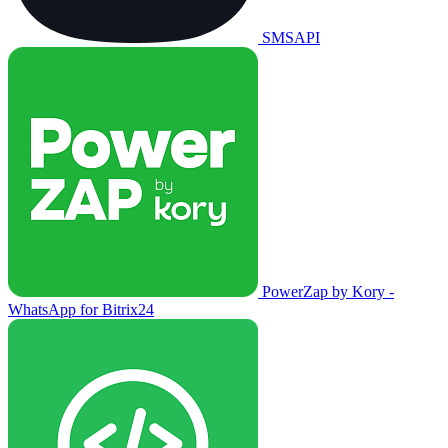
SMSAPI
PowerZap by Kory -
WhatsApp for Bitrix24