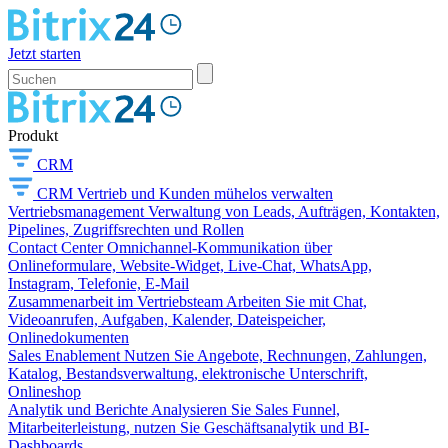
Jetzt starten
Produkt
CRM
CRM
Vertrieb und Kunden mühelos verwalten
Vertriebsmanagement
Verwaltung von Leads, Aufträgen, Kontakten,
Pipelines, Zugriffsrechten und Rollen
Contact Center
Omnichannel-Kommunikation über
Onlineformulare, Website-Widget, Live-Chat, WhatsApp,
Instagram, Telefonie, E-Mail
Zusammenarbeit im Vertriebsteam
Arbeiten Sie mit Chat,
Videoanrufen, Aufgaben, Kalender, Dateispeicher,
Onlinedokumenten
Sales Enablement
Nutzen Sie Angebote, Rechnungen, Zahlungen,
Katalog, Bestandsverwaltung, elektronische Unterschrift,
Onlineshop
Analytik und Berichte
Analysieren Sie Sales Funnel,
Mitarbeiterleistung, nutzen Sie Geschäftsanalytik und BI-
Dashboards