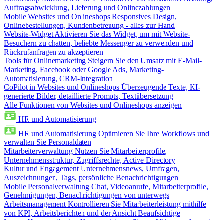
Auftragsabwicklung, Lieferung und Onlinezahlungen
Mobile Websites und Onlineshops
Responsives Design,
Onlinebestellungen, Kundenbetreuung - alles zur Hand
Website-Widget
Aktivieren Sie das Widget, um mit Website-
Besuchern zu chatten, beliebte Messenger zu verwenden und
Rückrufanfragen zu akzeptieren
Tools für Onlinemarketing
Steigern Sie den Umsatz mit E-Mail-
Marketing, Facebook oder Google Ads, Marketing-
Automatisierung, CRM-Integration
CoPilot in Websites und Onlineshops
Überzeugende Texte, KI-
generierte Bilder, detaillierte Prompts, Textübersetzung
Alle Funktionen von Websites und Onlineshops anzeigen
HR und Automatisierung
HR und Automatisierung
Optimieren Sie Ihre Workflows und
verwalten Sie Personaldaten
Mitarbeiterverwaltung
Nutzen Sie Mitarbeiterprofile,
Unternehmensstruktur, Zugriffsrechte, Active Directory
Kultur und Engagement
Unternehmensnews, Umfragen,
Auszeichnungen, Tags, persönliche Benachrichtigungen
Mobile Personalverwaltung
Chat, Videoanrufe, Mitarbeiterprofile,
Genehmigungen, Benachrichtigungen von unterwegs
Arbeitsmanagement
Kontrollieren Sie Mitarbeiterleistung mithilfe
von KPI, Arbeitsberichten und der Ansicht Beaufsichtige