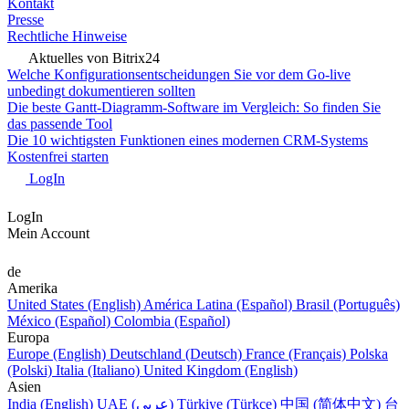
Kontakt
Presse
Rechtliche Hinweise
Aktuelles von Bitrix24
Welche Konfigurationsentscheidungen Sie vor dem Go-live
unbedingt dokumentieren sollten
Die beste Gantt-Diagramm-Software im Vergleich: So finden Sie
das passende Tool
Die 10 wichtigsten Funktionen eines modernen CRM-Systems
Kostenfrei starten
LogIn
LogIn
Mein Account
de
Amerika
United States (English)
América Latina (Español)
Brasil (Português)
México (Español)
Colombia (Español)
Europa
Europe (English)
Deutschland (Deutsch)
France (Français)
Polska
(Polski)
Italia (Italiano)
United Kingdom (English)
Asien
India (English)
UAE (عربي)
Türkiye (Türkçe)
中国 (简体中文)
台