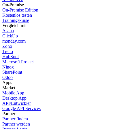
On-Premise
On-Premise Edition
Kostenlos testen
Trainingskurse
Vergleich mit
Asana
ClickUp
monday.com
Zoho
Trello
HubSpot
Microsoft Project
Ninox
SharePoint
Odoo
Apps
Market
Mobile App
Desktop App
API/Entwickler
Google API Services
Partner
Partner finden
Partner werden