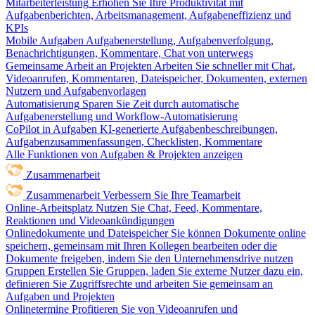
Mitarbeiterleistung
Erhöhen Sie Ihre Produktivität mit
Aufgabenberichten, Arbeitsmanagement, Aufgabeneffizienz und
KPIs
Mobile Aufgaben
Aufgabenerstellung, Aufgabenverfolgung,
Benachrichtigungen, Kommentare, Chat von unterwegs
Gemeinsame Arbeit an Projekten
Arbeiten Sie schneller mit Chat,
Videoanrufen, Kommentaren, Dateispeicher, Dokumenten, externen
Nutzern und Aufgabenvorlagen
Automatisierung
Sparen Sie Zeit durch automatische
Aufgabenerstellung und Workflow-Automatisierung
CoPilot in Aufgaben
KI-generierte Aufgabenbeschreibungen,
Aufgabenzusammenfassungen, Checklisten, Kommentare
Alle Funktionen von Aufgaben & Projekten anzeigen
Zusammenarbeit
Zusammenarbeit
Verbessern Sie Ihre Teamarbeit
Online-Arbeitsplatz
Nutzen Sie Chat, Feed, Kommentare,
Reaktionen und Videoankündigungen
Onlinedokumente und Dateispeicher
Sie können Dokumente online
speichern, gemeinsam mit Ihren Kollegen bearbeiten oder die
Dokumente freigeben, indem Sie den Unternehmensdrive nutzen
Gruppen
Erstellen Sie Gruppen, laden Sie externe Nutzer dazu ein,
definieren Sie Zugriffsrechte und arbeiten Sie gemeinsam an
Aufgaben und Projekten
Onlinetermine
Profitieren Sie von Videoanrufen und