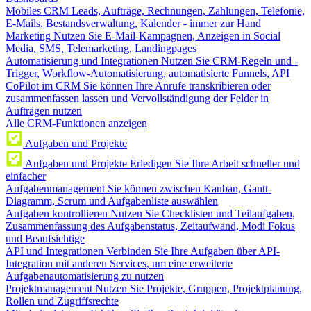
Mobiles CRM
Leads, Aufträge, Rechnungen, Zahlungen, Telefonie,
E-Mails, Bestandsverwaltung, Kalender - immer zur Hand
Marketing
Nutzen Sie E-Mail-Kampagnen, Anzeigen in Social
Media, SMS, Telemarketing, Landingpages
Automatisierung und Integrationen
Nutzen Sie CRM-Regeln und -
Trigger, Workflow-Automatisierung, automatisierte Funnels, API
CoPilot im CRM
Sie können Ihre Anrufe transkribieren oder
zusammenfassen lassen und Vervollständigung der Felder in
Aufträgen nutzen
Alle CRM-Funktionen anzeigen
Aufgaben und Projekte
Aufgaben und Projekte
Erledigen Sie Ihre Arbeit schneller und
einfacher
Aufgabenmanagement
Sie können zwischen Kanban, Gantt-
Diagramm, Scrum und Aufgabenliste auswählen
Aufgaben kontrollieren
Nutzen Sie Checklisten und Teilaufgaben,
Zusammenfassung des Aufgabenstatus, Zeitaufwand, Modi Fokus
und Beaufsichtige
API und Integrationen
Verbinden Sie Ihre Aufgaben über API-
Integration mit anderen Services, um eine erweiterte
Aufgabenautomatisierung zu nutzen
Projektmanagement
Nutzen Sie Projekte, Gruppen, Projektplanung,
Rollen und Zugriffsrechte