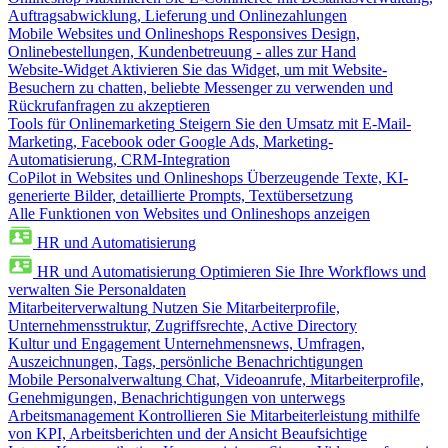
Auftragsabwicklung, Lieferung und Onlinezahlungen
Mobile Websites und Onlineshops
Responsives Design,
Onlinebestellungen, Kundenbetreuung - alles zur Hand
Website-Widget
Aktivieren Sie das Widget, um mit Website-
Besuchern zu chatten, beliebte Messenger zu verwenden und
Rückrufanfragen zu akzeptieren
Tools für Onlinemarketing
Steigern Sie den Umsatz mit E-Mail-
Marketing, Facebook oder Google Ads, Marketing-
Automatisierung, CRM-Integration
CoPilot in Websites und Onlineshops
Überzeugende Texte, KI-
generierte Bilder, detaillierte Prompts, Textübersetzung
Alle Funktionen von Websites und Onlineshops anzeigen
HR und Automatisierung
HR und Automatisierung
Optimieren Sie Ihre Workflows und
verwalten Sie Personaldaten
Mitarbeiterverwaltung
Nutzen Sie Mitarbeiterprofile,
Unternehmensstruktur, Zugriffsrechte, Active Directory
Kultur und Engagement
Unternehmensnews, Umfragen,
Auszeichnungen, Tags, persönliche Benachrichtigungen
Mobile Personalverwaltung
Chat, Videoanrufe, Mitarbeiterprofile,
Genehmigungen, Benachrichtigungen von unterwegs
Arbeitsmanagement
Kontrollieren Sie Mitarbeiterleistung mithilfe
von KPI, Arbeitsberichten und der Ansicht Beaufsichtige