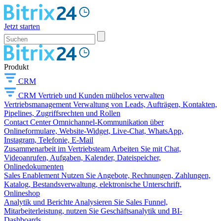
Jetzt starten
Produkt
CRM
CRM
Vertrieb und Kunden mühelos verwalten
Vertriebsmanagement
Verwaltung von Leads, Aufträgen, Kontakten,
Pipelines, Zugriffsrechten und Rollen
Contact Center
Omnichannel-Kommunikation über
Onlineformulare, Website-Widget, Live-Chat, WhatsApp,
Instagram, Telefonie, E-Mail
Zusammenarbeit im Vertriebsteam
Arbeiten Sie mit Chat,
Videoanrufen, Aufgaben, Kalender, Dateispeicher,
Onlinedokumenten
Sales Enablement
Nutzen Sie Angebote, Rechnungen, Zahlungen,
Katalog, Bestandsverwaltung, elektronische Unterschrift,
Onlineshop
Analytik und Berichte
Analysieren Sie Sales Funnel,
Mitarbeiterleistung, nutzen Sie Geschäftsanalytik und BI-
Dashboards