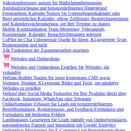
Videokonferenzen, nutzen Sie Bildschirmübertragung,
Anrufaufzeichnung und benutzerdefinierten Hintergrund
Freigegebene Kalender
Nutzen Sie Unternehmenskalender oder
Ihren persönlichen Kalender, offene Zeitfenster, Besprechungsräume
und Kalendersynchroniserung, um Ihre Termine zu planen
Mobile Kommunikation
Team-Messenger, Videoanrufe,
Kommentare, Kalender, Benachrichtigungen jederzeit
CoPilot im Chat
Unbegrenzte Quelle für Ideen, KI-generierte Texte,
Brainstorming und mehr
Alle Funktionen der Zusammenarbeit anzeigen
Websites und Onlineshops
Websites und Onlineshops
Erstellen Sie Websites, die
verkaufen
Website-Builder
Nutzen Sie unser kostenloses CMS sowie
Vorlagen, Hosting, KI-erzeugte Bilder und Texte, um attraktive
Websites zu erstellen
Verkauf über Social Media
Verkaufen Sie Ihre Produkte direkt über
Facebook, Instagram, WhatsApp oder Telegram
Onlineformulare
Erfassen Sie Leads mit benutzerdefinierten
Bestellformularen, Registrierungs- und Feedback-Formularen und
Formularen mit bedingten Feldern
Landingpages
Generieren Sie Leads mithilfe von Onlineformularen,
automatisierten Funnels und Integration mit Google Analytics
Onlineshop
Maximieren Sie E-Commerce mit Bestandsverwaltung,