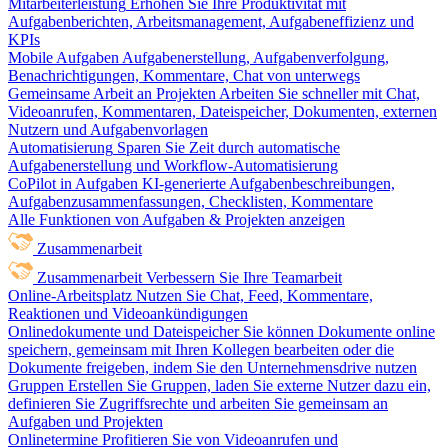
Mitarbeiterleistung
Erhöhen Sie Ihre Produktivität mit
Aufgabenberichten, Arbeitsmanagement, Aufgabeneffizienz und
KPIs
Mobile Aufgaben
Aufgabenerstellung, Aufgabenverfolgung,
Benachrichtigungen, Kommentare, Chat von unterwegs
Gemeinsame Arbeit an Projekten
Arbeiten Sie schneller mit Chat,
Videoanrufen, Kommentaren, Dateispeicher, Dokumenten, externen
Nutzern und Aufgabenvorlagen
Automatisierung
Sparen Sie Zeit durch automatische
Aufgabenerstellung und Workflow-Automatisierung
CoPilot in Aufgaben
KI-generierte Aufgabenbeschreibungen,
Aufgabenzusammenfassungen, Checklisten, Kommentare
Alle Funktionen von Aufgaben & Projekten anzeigen
Zusammenarbeit
Zusammenarbeit
Verbessern Sie Ihre Teamarbeit
Online-Arbeitsplatz
Nutzen Sie Chat, Feed, Kommentare,
Reaktionen und Videoankündigungen
Onlinedokumente und Dateispeicher
Sie können Dokumente online
speichern, gemeinsam mit Ihren Kollegen bearbeiten oder die
Dokumente freigeben, indem Sie den Unternehmensdrive nutzen
Gruppen
Erstellen Sie Gruppen, laden Sie externe Nutzer dazu ein,
definieren Sie Zugriffsrechte und arbeiten Sie gemeinsam an
Aufgaben und Projekten
Onlinetermine
Profitieren Sie von Videoanrufen und