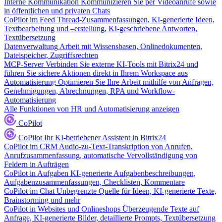
Interne Kommunikation
Kommunizieren Sie per Videoanrufe sowie
in öffentlichen und privaten Chats
CoPilot im Feed
Thread-Zusammenfassungen, KI-generierte Ideen,
Textbearbeitung und –erstellung, KI-geschriebene Antworten,
Textübersetzung
Datenverwaltung
Arbeit mit Wissensbasen, Onlinedokumenten,
Dateispeicher, Zugriffsrechten
MCP-Server
Verbinden Sie externe KI-Tools mit Bitrix24 und
führen Sie sichere Aktionen direkt in Ihrem Workspace aus
Automatisierung
Optimieren Sie Ihre Arbeit mithilfe von Anfragen,
Genehmigungen, Abrechnungen, RPA und Workflow-
Automatisierung
Alle Funktionen von HR und Automatisierung anzeigen
CoPilot
CoPilot
Ihr KI-betriebener Assistent in Bitrix24
CoPilot im CRM
Audio-zu-Text-Transkription von Anrufen,
Anrufzusammenfassung, automatische Vervollständigung von
Feldern in Aufträgen
CoPilot in Aufgaben
KI-generierte Aufgabenbeschreibungen,
Aufgabenzusammenfassungen, Checklisten, Kommentare
CoPilot im Chat
Unbegrenzte Quelle für Ideen, KI-generierte Texte,
Brainstorming und mehr
CoPilot in Websites und Onlineshops
Überzeugende Texte auf
Anfrage, KI-generierte Bilder, detaillierte Prompts, Textübersetzung