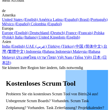
Mein Account
de
Amerika
United States (English)
América Latina (Español)
Brasil (Português)
México (Español)
Colombia (Español)
Europa
Europe (English)
Deutschland (Deutsch)
France (Français)
Polska
(Polski)
Italia (Italiano)
United Kingdom (English)
Asien
India (English)
UAE (عربي)
Türkiye (Türkçe)
中国 (简体中文)
台
灣 (繁體中文)
Indonesia (Bahasa Indonesia)
Malaysia (Bahasa
Melayu)
ประเทศไทย (ภาษาไทย)
Việt Nam (Tiếng Việt)
日本 (日
本語)
Sie können Ihre Region hier ändern, falls notwendig
Kostenloses Scrum Tool
Probieren Sie ein kostenloses Scrum Tool von Bitrix24 aus!
Unbegrenzte Scrum Boards? Vorhanden. Scrum Task
Zeitplanung? Vorhanden. Task Zeiterfassung? Projektkalender?