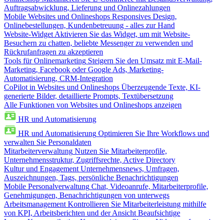
Auftragsabwicklung, Lieferung und Onlinezahlungen
Mobile Websites und Onlineshops
Responsives Design,
Onlinebestellungen, Kundenbetreuung - alles zur Hand
Website-Widget
Aktivieren Sie das Widget, um mit Website-
Besuchern zu chatten, beliebte Messenger zu verwenden und
Rückrufanfragen zu akzeptieren
Tools für Onlinemarketing
Steigern Sie den Umsatz mit E-Mail-
Marketing, Facebook oder Google Ads, Marketing-
Automatisierung, CRM-Integration
CoPilot in Websites und Onlineshops
Überzeugende Texte, KI-
generierte Bilder, detaillierte Prompts, Textübersetzung
Alle Funktionen von Websites und Onlineshops anzeigen
HR und Automatisierung
HR und Automatisierung
Optimieren Sie Ihre Workflows und
verwalten Sie Personaldaten
Mitarbeiterverwaltung
Nutzen Sie Mitarbeiterprofile,
Unternehmensstruktur, Zugriffsrechte, Active Directory
Kultur und Engagement
Unternehmensnews, Umfragen,
Auszeichnungen, Tags, persönliche Benachrichtigungen
Mobile Personalverwaltung
Chat, Videoanrufe, Mitarbeiterprofile,
Genehmigungen, Benachrichtigungen von unterwegs
Arbeitsmanagement
Kontrollieren Sie Mitarbeiterleistung mithilfe
von KPI, Arbeitsberichten und der Ansicht Beaufsichtige