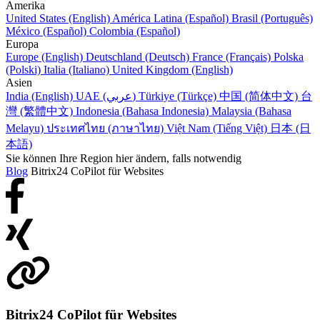
Amerika
United States (English)
América Latina (Español)
Brasil (Português)
México (Español)
Colombia (Español)
Europa
Europe (English)
Deutschland (Deutsch)
France (Français)
Polska
(Polski)
Italia (Italiano)
United Kingdom (English)
Asien
India (English)
UAE (عربي)
Türkiye (Türkçe)
中国 (简体中文)
台
灣 (繁體中文)
Indonesia (Bahasa Indonesia)
Malaysia (Bahasa
Melayu)
ประเทศไทย (ภาษาไทย)
Việt Nam (Tiếng Việt)
日本 (日
本語)
Sie können Ihre Region hier ändern, falls notwendig
Blog
Bitrix24 CoPilot für Websites
Bitrix24 CoPilot für Websites