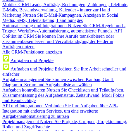
Mobiles CRM
Leads, Aufträge, Rechnungen, Zahlungen, Telefonie,
E-Mails, Bestandsverwaltung, Kalender - immer zur Hand
Marketing
Nutzen Sie E-Mail-Kampagnen, Anzeigen in Social
Media, SMS, Telemarketing, Landingpages
Automatisierung und Integrationen
Nutzen Sie CRM-Regeln und -
Trigger, Workflow-Automatisierung, automatisierte Funnels, API
CoPilot im CRM
Sie können Ihre Anrufe transkribieren oder
zusammenfassen lassen und Vervollständigung der Felder in
Aufträgen nutzen
Alle CRM-Funktionen anzeigen
Aufgaben und Projekte
Aufgaben und Projekte
Erledigen Sie Ihre Arbeit schneller und
einfacher
Aufgabenmanagement
Sie können zwischen Kanban, Gantt-
Diagramm, Scrum und Aufgabenliste auswählen
Aufgaben kontrollieren
Nutzen Sie Checklisten und Teilaufgaben,
Zusammenfassung des Aufgabenstatus, Zeitaufwand, Modi Fokus
und Beaufsichtige
API und Integrationen
Verbinden Sie Ihre Aufgaben über API-
Integration mit anderen Services, um eine erweiterte
Aufgabenautomatisierung zu nutzen
Projektmanagement
Nutzen Sie Projekte, Gruppen, Projektplanung,
Rollen und Zugriffsrechte