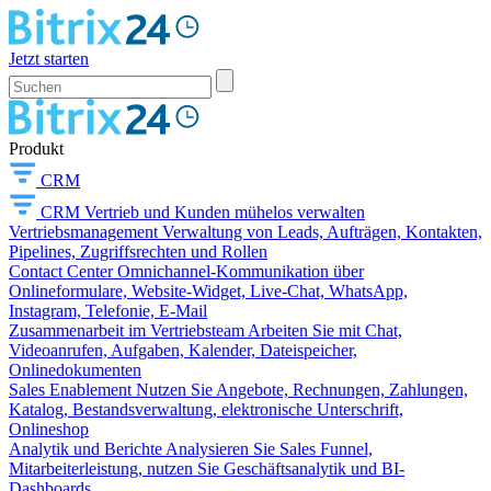
Jetzt starten
Produkt
CRM
CRM
Vertrieb und Kunden mühelos verwalten
Vertriebsmanagement
Verwaltung von Leads, Aufträgen, Kontakten,
Pipelines, Zugriffsrechten und Rollen
Contact Center
Omnichannel-Kommunikation über
Onlineformulare, Website-Widget, Live-Chat, WhatsApp,
Instagram, Telefonie, E-Mail
Zusammenarbeit im Vertriebsteam
Arbeiten Sie mit Chat,
Videoanrufen, Aufgaben, Kalender, Dateispeicher,
Onlinedokumenten
Sales Enablement
Nutzen Sie Angebote, Rechnungen, Zahlungen,
Katalog, Bestandsverwaltung, elektronische Unterschrift,
Onlineshop
Analytik und Berichte
Analysieren Sie Sales Funnel,
Mitarbeiterleistung, nutzen Sie Geschäftsanalytik und BI-
Dashboards