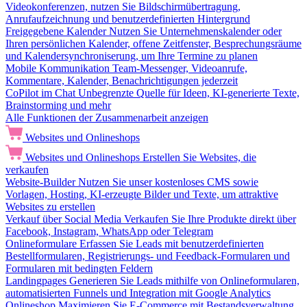
Videokonferenzen, nutzen Sie Bildschirmübertragung,
Anrufaufzeichnung und benutzerdefinierten Hintergrund
Freigegebene Kalender
Nutzen Sie Unternehmenskalender oder
Ihren persönlichen Kalender, offene Zeitfenster, Besprechungsräume
und Kalendersynchroniserung, um Ihre Termine zu planen
Mobile Kommunikation
Team-Messenger, Videoanrufe,
Kommentare, Kalender, Benachrichtigungen jederzeit
CoPilot im Chat
Unbegrenzte Quelle für Ideen, KI-generierte Texte,
Brainstorming und mehr
Alle Funktionen der Zusammenarbeit anzeigen
Websites und Onlineshops
Websites und Onlineshops
Erstellen Sie Websites, die
verkaufen
Website-Builder
Nutzen Sie unser kostenloses CMS sowie
Vorlagen, Hosting, KI-erzeugte Bilder und Texte, um attraktive
Websites zu erstellen
Verkauf über Social Media
Verkaufen Sie Ihre Produkte direkt über
Facebook, Instagram, WhatsApp oder Telegram
Onlineformulare
Erfassen Sie Leads mit benutzerdefinierten
Bestellformularen, Registrierungs- und Feedback-Formularen und
Formularen mit bedingten Feldern
Landingpages
Generieren Sie Leads mithilfe von Onlineformularen,
automatisierten Funnels und Integration mit Google Analytics
Onlineshop
Maximieren Sie E-Commerce mit Bestandsverwaltung,