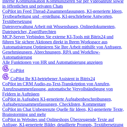
Interne Kommunikation
Kommunizieren Sie per Videoanrufe sowie
in öffentlichen und privaten Chats
CoPilot im Feed
Thread-Zusammenfassungen, KI-generierte Ideen,
Textbearbeitung und –erstellung, KI-geschriebene Antworten,
Textübersetzung
Datenverwaltung
Arbeit mit Wissensbasen, Onlinedokumenten,
Dateispeicher, Zugriffsrechten
MCP-Server
Verbinden Sie externe KI-Tools mit Bitrix24 und
führen Sie sichere Aktionen direkt in Ihrem Workspace aus
Automatisierung
Optimieren Sie Ihre Arbeit mithilfe von Anfragen,
Genehmigungen, Abrechnungen, RPA und Workflow-
Automatisierung
Alle Funktionen von HR und Automatisierung anzeigen
CoPilot
CoPilot
Ihr KI-betriebener Assistent in Bitrix24
CoPilot im CRM
Audio-zu-Text-Transkription von Anrufen,
Anrufzusammenfassung, automatische Vervollständigung von
Feldern in Aufträgen
CoPilot in Aufgaben
KI-generierte Aufgabenbeschreibungen,
Aufgabenzusammenfassungen, Checklisten, Kommentare
CoPilot im Chat
Unbegrenzte Quelle für Ideen, KI-generierte Texte,
Brainstorming und mehr
CoPilot in Websites und Onlineshops
Überzeugende Texte auf
Anfrage, KI-generierte Bilder, detaillierte Prompts, Textübersetzung