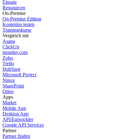
Einsatz
Ressourcen
On-Premise
On-Premise Edition
Kostenlos testen
Trainingskurse
Vergleich mit
Asana
ClickUp
monday.com
Zoho
Trello
HubSpot
Microsoft Project
Ninox
SharePoint
Odoo
Apps
Market
Mobile App
Desktop App
API/Entwickler
Google API Services
Partner
Partner finden