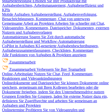
Mitarbeiterleistung
Erhöhen Sie Ihre Produktivität mit
Aufgabenberichten, Arbeitsmanagement, Aufgabeneffizienz und
KPIs
Mobile Aufgaben
Aufgabenerstellung, Aufgabenverfolgung,
Benachrichtigungen, Kommentare, Chat von unterwegs
Gemeinsame Arbeit an Projekten
Arbeiten Sie schneller mit Chat,
Videoanrufen, Kommentaren, Dateispeicher, Dokumenten, externen
Nutzern und Aufgabenvorlagen
Automatisierung
Sparen Sie Zeit durch automatische
Aufgabenerstellung und Workflow-Automatisierung
CoPilot in Aufgaben
KI-generierte Aufgabenbeschreibungen,
Aufgabenzusammenfassungen, Checklisten, Kommentare
Alle Funktionen von Aufgaben & Projekten anzeigen
Zusammenarbeit
Zusammenarbeit
Verbessern Sie Ihre Teamarbeit
Online-Arbeitsplatz
Nutzen Sie Chat, Feed, Kommentare,
Reaktionen und Videoankündigungen
Onlinedokumente und Dateispeicher
Sie können Dokumente online
speichern, gemeinsam mit Ihren Kollegen bearbeiten oder die
Dokumente freigeben, indem Sie den Unternehmensdrive nutzen
Gruppen
Erstellen Sie Gruppen, laden Sie externe Nutzer dazu ein,
definieren Sie Zugriffsrechte und arbeiten Sie gemeinsam an
Aufgaben und Projekten
Onlinetermine
Profitieren Sie von Videoanrufen und