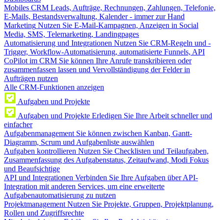
Mobiles CRM
Leads, Aufträge, Rechnungen, Zahlungen, Telefonie,
E-Mails, Bestandsverwaltung, Kalender - immer zur Hand
Marketing
Nutzen Sie E-Mail-Kampagnen, Anzeigen in Social
Media, SMS, Telemarketing, Landingpages
Automatisierung und Integrationen
Nutzen Sie CRM-Regeln und -
Trigger, Workflow-Automatisierung, automatisierte Funnels, API
CoPilot im CRM
Sie können Ihre Anrufe transkribieren oder
zusammenfassen lassen und Vervollständigung der Felder in
Aufträgen nutzen
Alle CRM-Funktionen anzeigen
Aufgaben und Projekte
Aufgaben und Projekte
Erledigen Sie Ihre Arbeit schneller und
einfacher
Aufgabenmanagement
Sie können zwischen Kanban, Gantt-
Diagramm, Scrum und Aufgabenliste auswählen
Aufgaben kontrollieren
Nutzen Sie Checklisten und Teilaufgaben,
Zusammenfassung des Aufgabenstatus, Zeitaufwand, Modi Fokus
und Beaufsichtige
API und Integrationen
Verbinden Sie Ihre Aufgaben über API-
Integration mit anderen Services, um eine erweiterte
Aufgabenautomatisierung zu nutzen
Projektmanagement
Nutzen Sie Projekte, Gruppen, Projektplanung,
Rollen und Zugriffsrechte