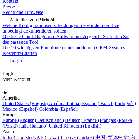
Kontakt
Presse
Rechtliche Hinweise
Aktuelles von Bitrix24
Welche Konfigurationsentscheidungen Sie vor dem Go-live
unbedingt dokumentieren sollten
Die beste Gantt-Diagramm-Software im Vergleich: So finden Sie
das passende Tool
Die 10 wichtigsten Funktionen eines modernen CRM-Systems
Kostenfrei starten
LogIn
LogIn
Mein Account
de
Amerika
United States (English)
América Latina (Español)
Brasil (Português)
México (Español)
Colombia (Español)
Europa
Europe (English)
Deutschland (Deutsch)
France (Français)
Polska
(Polski)
Italia (Italiano)
United Kingdom (English)
Asien
India (English)
UAE (عربي)
Türkiye (Türkçe)
中国 (简体中文)
台