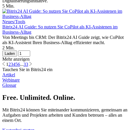
Digitalisierungsinitiative.
5 Min.
Neues/Tools
Bitrix24 AI Guide: So nutzen Sie CoPilot als KI-Assistenen im
Business-Alltag
Von Meetings bis CRM: Der Bitrix24 AI Guide zeigt, wie CoPilot
als KI-Assistent Ihren Business-Alltag effizienter macht.
2 Min.
Laden
Mehr anzeigen
1
2
3
4
5
6
...
33
Tauchen Sie in Bitrix24 ein
Artikel
Webinare
Glossar
Free. Unlimited. Online.
Mit Bitrix24 können Sie miteinander kommunizieren, gemeinsam an
Aufgaben und Projekten arbeiten und Kunden betreuen – alles an
einem Ort.