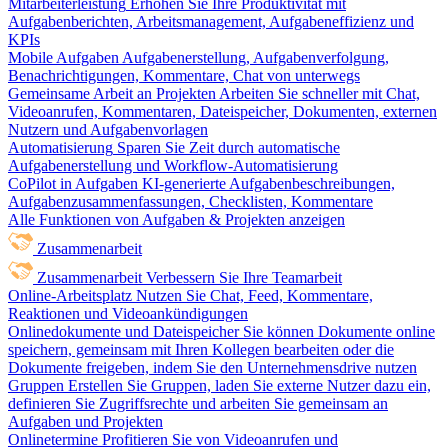
Mitarbeiterleistung
Erhöhen Sie Ihre Produktivität mit
Aufgabenberichten, Arbeitsmanagement, Aufgabeneffizienz und
KPIs
Mobile Aufgaben
Aufgabenerstellung, Aufgabenverfolgung,
Benachrichtigungen, Kommentare, Chat von unterwegs
Gemeinsame Arbeit an Projekten
Arbeiten Sie schneller mit Chat,
Videoanrufen, Kommentaren, Dateispeicher, Dokumenten, externen
Nutzern und Aufgabenvorlagen
Automatisierung
Sparen Sie Zeit durch automatische
Aufgabenerstellung und Workflow-Automatisierung
CoPilot in Aufgaben
KI-generierte Aufgabenbeschreibungen,
Aufgabenzusammenfassungen, Checklisten, Kommentare
Alle Funktionen von Aufgaben & Projekten anzeigen
Zusammenarbeit
Zusammenarbeit
Verbessern Sie Ihre Teamarbeit
Online-Arbeitsplatz
Nutzen Sie Chat, Feed, Kommentare,
Reaktionen und Videoankündigungen
Onlinedokumente und Dateispeicher
Sie können Dokumente online
speichern, gemeinsam mit Ihren Kollegen bearbeiten oder die
Dokumente freigeben, indem Sie den Unternehmensdrive nutzen
Gruppen
Erstellen Sie Gruppen, laden Sie externe Nutzer dazu ein,
definieren Sie Zugriffsrechte und arbeiten Sie gemeinsam an
Aufgaben und Projekten
Onlinetermine
Profitieren Sie von Videoanrufen und