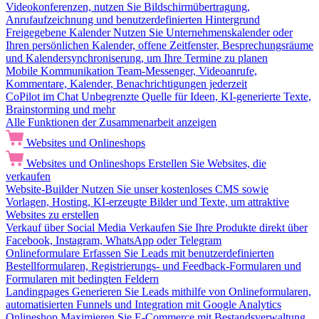
Videokonferenzen, nutzen Sie Bildschirmübertragung,
Anrufaufzeichnung und benutzerdefinierten Hintergrund
Freigegebene Kalender
Nutzen Sie Unternehmenskalender oder
Ihren persönlichen Kalender, offene Zeitfenster, Besprechungsräume
und Kalendersynchroniserung, um Ihre Termine zu planen
Mobile Kommunikation
Team-Messenger, Videoanrufe,
Kommentare, Kalender, Benachrichtigungen jederzeit
CoPilot im Chat
Unbegrenzte Quelle für Ideen, KI-generierte Texte,
Brainstorming und mehr
Alle Funktionen der Zusammenarbeit anzeigen
Websites und Onlineshops
Websites und Onlineshops
Erstellen Sie Websites, die
verkaufen
Website-Builder
Nutzen Sie unser kostenloses CMS sowie
Vorlagen, Hosting, KI-erzeugte Bilder und Texte, um attraktive
Websites zu erstellen
Verkauf über Social Media
Verkaufen Sie Ihre Produkte direkt über
Facebook, Instagram, WhatsApp oder Telegram
Onlineformulare
Erfassen Sie Leads mit benutzerdefinierten
Bestellformularen, Registrierungs- und Feedback-Formularen und
Formularen mit bedingten Feldern
Landingpages
Generieren Sie Leads mithilfe von Onlineformularen,
automatisierten Funnels und Integration mit Google Analytics
Onlineshop
Maximieren Sie E-Commerce mit Bestandsverwaltung,