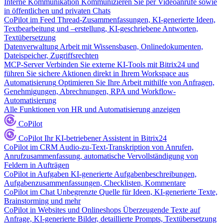
Interne Kommunikation
Kommunizieren Sie per Videoanrufe sowie
in öffentlichen und privaten Chats
CoPilot im Feed
Thread-Zusammenfassungen, KI-generierte Ideen,
Textbearbeitung und –erstellung, KI-geschriebene Antworten,
Textübersetzung
Datenverwaltung
Arbeit mit Wissensbasen, Onlinedokumenten,
Dateispeicher, Zugriffsrechten
MCP-Server
Verbinden Sie externe KI-Tools mit Bitrix24 und
führen Sie sichere Aktionen direkt in Ihrem Workspace aus
Automatisierung
Optimieren Sie Ihre Arbeit mithilfe von Anfragen,
Genehmigungen, Abrechnungen, RPA und Workflow-
Automatisierung
Alle Funktionen von HR und Automatisierung anzeigen
CoPilot
CoPilot
Ihr KI-betriebener Assistent in Bitrix24
CoPilot im CRM
Audio-zu-Text-Transkription von Anrufen,
Anrufzusammenfassung, automatische Vervollständigung von
Feldern in Aufträgen
CoPilot in Aufgaben
KI-generierte Aufgabenbeschreibungen,
Aufgabenzusammenfassungen, Checklisten, Kommentare
CoPilot im Chat
Unbegrenzte Quelle für Ideen, KI-generierte Texte,
Brainstorming und mehr
CoPilot in Websites und Onlineshops
Überzeugende Texte auf
Anfrage, KI-generierte Bilder, detaillierte Prompts, Textübersetzung