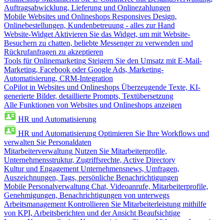
Auftragsabwicklung, Lieferung und Onlinezahlungen
Mobile Websites und Onlineshops
Responsives Design,
Onlinebestellungen, Kundenbetreuung - alles zur Hand
Website-Widget
Aktivieren Sie das Widget, um mit Website-
Besuchern zu chatten, beliebte Messenger zu verwenden und
Rückrufanfragen zu akzeptieren
Tools für Onlinemarketing
Steigern Sie den Umsatz mit E-Mail-
Marketing, Facebook oder Google Ads, Marketing-
Automatisierung, CRM-Integration
CoPilot in Websites und Onlineshops
Überzeugende Texte, KI-
generierte Bilder, detaillierte Prompts, Textübersetzung
Alle Funktionen von Websites und Onlineshops anzeigen
HR und Automatisierung
HR und Automatisierung
Optimieren Sie Ihre Workflows und
verwalten Sie Personaldaten
Mitarbeiterverwaltung
Nutzen Sie Mitarbeiterprofile,
Unternehmensstruktur, Zugriffsrechte, Active Directory
Kultur und Engagement
Unternehmensnews, Umfragen,
Auszeichnungen, Tags, persönliche Benachrichtigungen
Mobile Personalverwaltung
Chat, Videoanrufe, Mitarbeiterprofile,
Genehmigungen, Benachrichtigungen von unterwegs
Arbeitsmanagement
Kontrollieren Sie Mitarbeiterleistung mithilfe
von KPI, Arbeitsberichten und der Ansicht Beaufsichtige