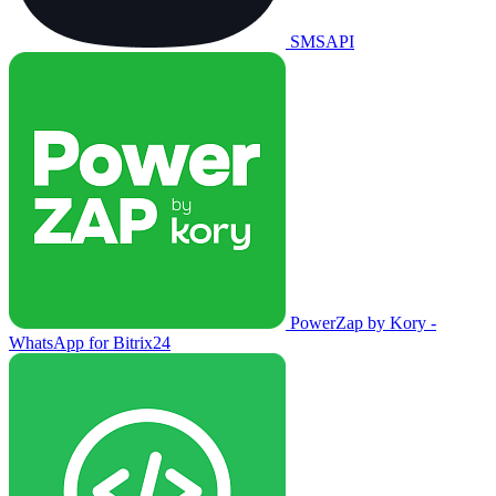
SMSAPI
PowerZap by Kory -
WhatsApp for Bitrix24