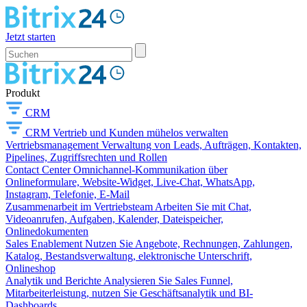
Jetzt starten
Produkt
CRM
CRM
Vertrieb und Kunden mühelos verwalten
Vertriebsmanagement
Verwaltung von Leads, Aufträgen, Kontakten,
Pipelines, Zugriffsrechten und Rollen
Contact Center
Omnichannel-Kommunikation über
Onlineformulare, Website-Widget, Live-Chat, WhatsApp,
Instagram, Telefonie, E-Mail
Zusammenarbeit im Vertriebsteam
Arbeiten Sie mit Chat,
Videoanrufen, Aufgaben, Kalender, Dateispeicher,
Onlinedokumenten
Sales Enablement
Nutzen Sie Angebote, Rechnungen, Zahlungen,
Katalog, Bestandsverwaltung, elektronische Unterschrift,
Onlineshop
Analytik und Berichte
Analysieren Sie Sales Funnel,
Mitarbeiterleistung, nutzen Sie Geschäftsanalytik und BI-
Dashboards