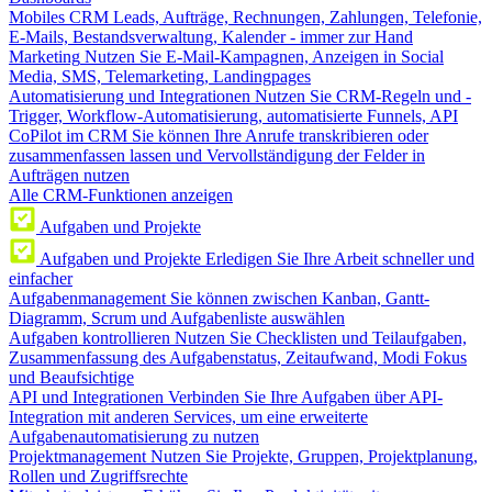
Mobiles CRM
Leads, Aufträge, Rechnungen, Zahlungen, Telefonie,
E-Mails, Bestandsverwaltung, Kalender - immer zur Hand
Marketing
Nutzen Sie E-Mail-Kampagnen, Anzeigen in Social
Media, SMS, Telemarketing, Landingpages
Automatisierung und Integrationen
Nutzen Sie CRM-Regeln und -
Trigger, Workflow-Automatisierung, automatisierte Funnels, API
CoPilot im CRM
Sie können Ihre Anrufe transkribieren oder
zusammenfassen lassen und Vervollständigung der Felder in
Aufträgen nutzen
Alle CRM-Funktionen anzeigen
Aufgaben und Projekte
Aufgaben und Projekte
Erledigen Sie Ihre Arbeit schneller und
einfacher
Aufgabenmanagement
Sie können zwischen Kanban, Gantt-
Diagramm, Scrum und Aufgabenliste auswählen
Aufgaben kontrollieren
Nutzen Sie Checklisten und Teilaufgaben,
Zusammenfassung des Aufgabenstatus, Zeitaufwand, Modi Fokus
und Beaufsichtige
API und Integrationen
Verbinden Sie Ihre Aufgaben über API-
Integration mit anderen Services, um eine erweiterte
Aufgabenautomatisierung zu nutzen
Projektmanagement
Nutzen Sie Projekte, Gruppen, Projektplanung,
Rollen und Zugriffsrechte