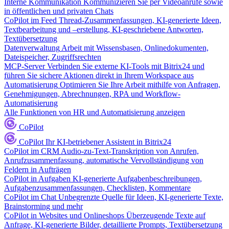
Interne Kommunikation
Kommunizieren Sie per Videoanrufe sowie
in öffentlichen und privaten Chats
CoPilot im Feed
Thread-Zusammenfassungen, KI-generierte Ideen,
Textbearbeitung und –erstellung, KI-geschriebene Antworten,
Textübersetzung
Datenverwaltung
Arbeit mit Wissensbasen, Onlinedokumenten,
Dateispeicher, Zugriffsrechten
MCP-Server
Verbinden Sie externe KI-Tools mit Bitrix24 und
führen Sie sichere Aktionen direkt in Ihrem Workspace aus
Automatisierung
Optimieren Sie Ihre Arbeit mithilfe von Anfragen,
Genehmigungen, Abrechnungen, RPA und Workflow-
Automatisierung
Alle Funktionen von HR und Automatisierung anzeigen
CoPilot
CoPilot
Ihr KI-betriebener Assistent in Bitrix24
CoPilot im CRM
Audio-zu-Text-Transkription von Anrufen,
Anrufzusammenfassung, automatische Vervollständigung von
Feldern in Aufträgen
CoPilot in Aufgaben
KI-generierte Aufgabenbeschreibungen,
Aufgabenzusammenfassungen, Checklisten, Kommentare
CoPilot im Chat
Unbegrenzte Quelle für Ideen, KI-generierte Texte,
Brainstorming und mehr
CoPilot in Websites und Onlineshops
Überzeugende Texte auf
Anfrage, KI-generierte Bilder, detaillierte Prompts, Textübersetzung