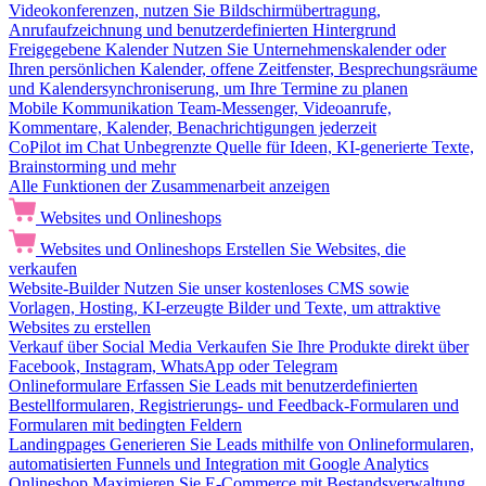
Videokonferenzen, nutzen Sie Bildschirmübertragung,
Anrufaufzeichnung und benutzerdefinierten Hintergrund
Freigegebene Kalender
Nutzen Sie Unternehmenskalender oder
Ihren persönlichen Kalender, offene Zeitfenster, Besprechungsräume
und Kalendersynchroniserung, um Ihre Termine zu planen
Mobile Kommunikation
Team-Messenger, Videoanrufe,
Kommentare, Kalender, Benachrichtigungen jederzeit
CoPilot im Chat
Unbegrenzte Quelle für Ideen, KI-generierte Texte,
Brainstorming und mehr
Alle Funktionen der Zusammenarbeit anzeigen
Websites und Onlineshops
Websites und Onlineshops
Erstellen Sie Websites, die
verkaufen
Website-Builder
Nutzen Sie unser kostenloses CMS sowie
Vorlagen, Hosting, KI-erzeugte Bilder und Texte, um attraktive
Websites zu erstellen
Verkauf über Social Media
Verkaufen Sie Ihre Produkte direkt über
Facebook, Instagram, WhatsApp oder Telegram
Onlineformulare
Erfassen Sie Leads mit benutzerdefinierten
Bestellformularen, Registrierungs- und Feedback-Formularen und
Formularen mit bedingten Feldern
Landingpages
Generieren Sie Leads mithilfe von Onlineformularen,
automatisierten Funnels und Integration mit Google Analytics
Onlineshop
Maximieren Sie E-Commerce mit Bestandsverwaltung,