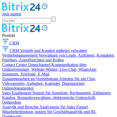
Jetzt starten
Produkt
CRM
CRM
Vertrieb und Kunden mühelos verwalten
Vertriebsmanagement
Verwaltung von Leads, Aufträgen, Kontakten,
Pipelines, Zugriffsrechten und Rollen
Contact Center
Omnichannel-Kommunikation über
Onlineformulare, Website-Widget, Live-Chat, WhatsApp,
Instagram, Telefonie, E-Mail
Zusammenarbeit im Vertriebsteam
Arbeiten Sie mit Chat,
Videoanrufen, Aufgaben, Kalender, Dateispeicher,
Onlinedokumenten
Sales Enablement
Nutzen Sie Angebote, Rechnungen, Zahlungen,
Katalog, Bestandsverwaltung, elektronische Unterschrift,
Onlineshop
Analytik und Berichte
Analysieren Sie Sales Funnel,
Mitarbeiterleistung, nutzen Sie Geschäftsanalytik und BI-
Dashboards