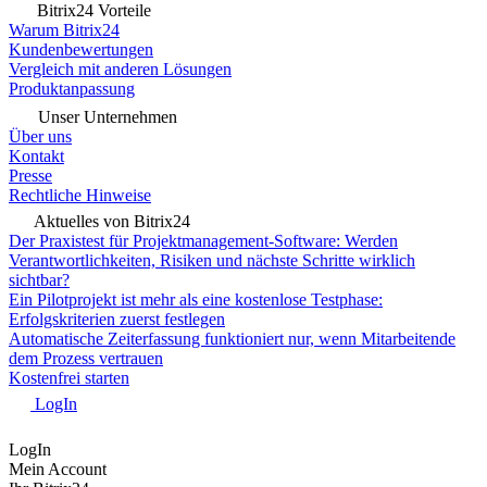
Bitrix24 Vorteile
Warum Bitrix24
Kundenbewertungen
Vergleich mit anderen Lösungen
Produktanpassung
Unser Unternehmen
Über uns
Kontakt
Presse
Rechtliche Hinweise
Aktuelles von Bitrix24
Der Praxistest für Projektmanagement-Software: Werden
Verantwortlichkeiten, Risiken und nächste Schritte wirklich
sichtbar?
Ein Pilotprojekt ist mehr als eine kostenlose Testphase:
Erfolgskriterien zuerst festlegen
Automatische Zeiterfassung funktioniert nur, wenn Mitarbeitende
dem Prozess vertrauen
Kostenfrei starten
LogIn
LogIn
Mein Account