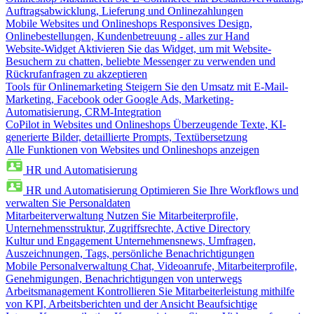
Auftragsabwicklung, Lieferung und Onlinezahlungen
Mobile Websites und Onlineshops
Responsives Design,
Onlinebestellungen, Kundenbetreuung - alles zur Hand
Website-Widget
Aktivieren Sie das Widget, um mit Website-
Besuchern zu chatten, beliebte Messenger zu verwenden und
Rückrufanfragen zu akzeptieren
Tools für Onlinemarketing
Steigern Sie den Umsatz mit E-Mail-
Marketing, Facebook oder Google Ads, Marketing-
Automatisierung, CRM-Integration
CoPilot in Websites und Onlineshops
Überzeugende Texte, KI-
generierte Bilder, detaillierte Prompts, Textübersetzung
Alle Funktionen von Websites und Onlineshops anzeigen
HR und Automatisierung
HR und Automatisierung
Optimieren Sie Ihre Workflows und
verwalten Sie Personaldaten
Mitarbeiterverwaltung
Nutzen Sie Mitarbeiterprofile,
Unternehmensstruktur, Zugriffsrechte, Active Directory
Kultur und Engagement
Unternehmensnews, Umfragen,
Auszeichnungen, Tags, persönliche Benachrichtigungen
Mobile Personalverwaltung
Chat, Videoanrufe, Mitarbeiterprofile,
Genehmigungen, Benachrichtigungen von unterwegs
Arbeitsmanagement
Kontrollieren Sie Mitarbeiterleistung mithilfe
von KPI, Arbeitsberichten und der Ansicht Beaufsichtige