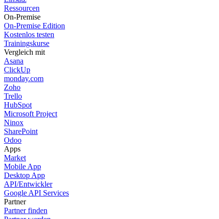
Ressourcen
On-Premise
On-Premise Edition
Kostenlos testen
Trainingskurse
Vergleich mit
Asana
ClickUp
monday.com
Zoho
Trello
HubSpot
Microsoft Project
Ninox
SharePoint
Odoo
Apps
Market
Mobile App
Desktop App
API/Entwickler
Google API Services
Partner
Partner finden