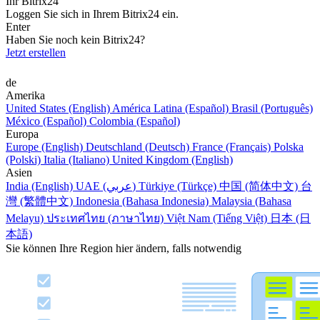
Ihr Bitrix24
Loggen Sie sich in Ihrem Bitrix24 ein.
Enter
Haben Sie noch kein Bitrix24?
Jetzt erstellen
de
Amerika
United States (English)
América Latina (Español)
Brasil (Português)
México (Español)
Colombia (Español)
Europa
Europe (English)
Deutschland (Deutsch)
France (Français)
Polska
(Polski)
Italia (Italiano)
United Kingdom (English)
Asien
India (English)
UAE (عربي)
Türkiye (Türkçe)
中国 (简体中文)
台
灣 (繁體中文)
Indonesia (Bahasa Indonesia)
Malaysia (Bahasa
Melayu)
ประเทศไทย (ภาษาไทย)
Việt Nam (Tiếng Việt)
日本 (日
本語)
Sie können Ihre Region hier ändern, falls notwendig