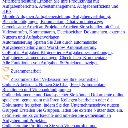
Mitarbeiterleistung
Erhöhen Sie Ihre Produktivität mit
Aufgabenberichten, Arbeitsmanagement, Aufgabeneffizienz und
KPIs
Mobile Aufgaben
Aufgabenerstellung, Aufgabenverfolgung,
Benachrichtigungen, Kommentare, Chat von unterwegs
Gemeinsame Arbeit an Projekten
Arbeiten Sie schneller mit Chat,
Videoanrufen, Kommentaren, Dateispeicher, Dokumenten, externen
Nutzern und Aufgabenvorlagen
Automatisierung
Sparen Sie Zeit durch automatische
Aufgabenerstellung und Workflow-Automatisierung
CoPilot in Aufgaben
KI-generierte Aufgabenbeschreibungen,
Aufgabenzusammenfassungen, Checklisten, Kommentare
Alle Funktionen von Aufgaben & Projekten anzeigen
Zusammenarbeit
Zusammenarbeit
Verbessern Sie Ihre Teamarbeit
Online-Arbeitsplatz
Nutzen Sie Chat, Feed, Kommentare,
Reaktionen und Videoankündigungen
Onlinedokumente und Dateispeicher
Sie können Dokumente online
speichern, gemeinsam mit Ihren Kollegen bearbeiten oder die
Dokumente freigeben, indem Sie den Unternehmensdrive nutzen
Gruppen
Erstellen Sie Gruppen, laden Sie externe Nutzer dazu ein,
definieren Sie Zugriffsrechte und arbeiten Sie gemeinsam an
Aufgaben und Projekten
Onlinetermine
Profitieren Sie von Videoanrufen und