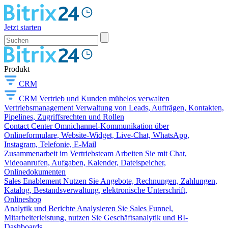
Jetzt starten
Produkt
CRM
CRM
Vertrieb und Kunden mühelos verwalten
Vertriebsmanagement
Verwaltung von Leads, Aufträgen, Kontakten,
Pipelines, Zugriffsrechten und Rollen
Contact Center
Omnichannel-Kommunikation über
Onlineformulare, Website-Widget, Live-Chat, WhatsApp,
Instagram, Telefonie, E-Mail
Zusammenarbeit im Vertriebsteam
Arbeiten Sie mit Chat,
Videoanrufen, Aufgaben, Kalender, Dateispeicher,
Onlinedokumenten
Sales Enablement
Nutzen Sie Angebote, Rechnungen, Zahlungen,
Katalog, Bestandsverwaltung, elektronische Unterschrift,
Onlineshop
Analytik und Berichte
Analysieren Sie Sales Funnel,
Mitarbeiterleistung, nutzen Sie Geschäftsanalytik und BI-
Dashboards