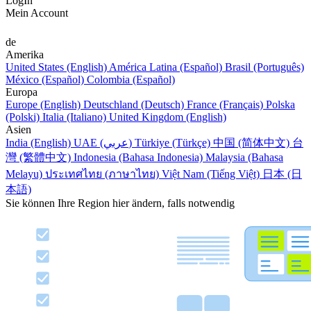
LogIn
Mein Account
de
Amerika
United States (English)
América Latina (Español)
Brasil (Português)
México (Español)
Colombia (Español)
Europa
Europe (English)
Deutschland (Deutsch)
France (Français)
Polska
(Polski)
Italia (Italiano)
United Kingdom (English)
Asien
India (English)
UAE (عربي)
Türkiye (Türkçe)
中国 (简体中文)
台
灣 (繁體中文)
Indonesia (Bahasa Indonesia)
Malaysia (Bahasa
Melayu)
ประเทศไทย (ภาษาไทย)
Việt Nam (Tiếng Việt)
日本 (日
本語)
Sie können Ihre Region hier ändern, falls notwendig