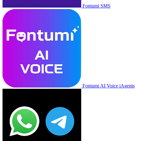
Fontumi SMS
Fontumi AI Voice iAgents