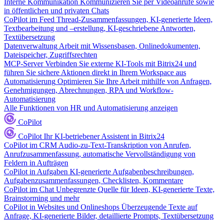
Interne Kommunikation
Kommunizieren Sie per Videoanrufe sowie
in öffentlichen und privaten Chats
CoPilot im Feed
Thread-Zusammenfassungen, KI-generierte Ideen,
Textbearbeitung und –erstellung, KI-geschriebene Antworten,
Textübersetzung
Datenverwaltung
Arbeit mit Wissensbasen, Onlinedokumenten,
Dateispeicher, Zugriffsrechten
MCP-Server
Verbinden Sie externe KI-Tools mit Bitrix24 und
führen Sie sichere Aktionen direkt in Ihrem Workspace aus
Automatisierung
Optimieren Sie Ihre Arbeit mithilfe von Anfragen,
Genehmigungen, Abrechnungen, RPA und Workflow-
Automatisierung
Alle Funktionen von HR und Automatisierung anzeigen
CoPilot
CoPilot
Ihr KI-betriebener Assistent in Bitrix24
CoPilot im CRM
Audio-zu-Text-Transkription von Anrufen,
Anrufzusammenfassung, automatische Vervollständigung von
Feldern in Aufträgen
CoPilot in Aufgaben
KI-generierte Aufgabenbeschreibungen,
Aufgabenzusammenfassungen, Checklisten, Kommentare
CoPilot im Chat
Unbegrenzte Quelle für Ideen, KI-generierte Texte,
Brainstorming und mehr
CoPilot in Websites und Onlineshops
Überzeugende Texte auf
Anfrage, KI-generierte Bilder, detaillierte Prompts, Textübersetzung