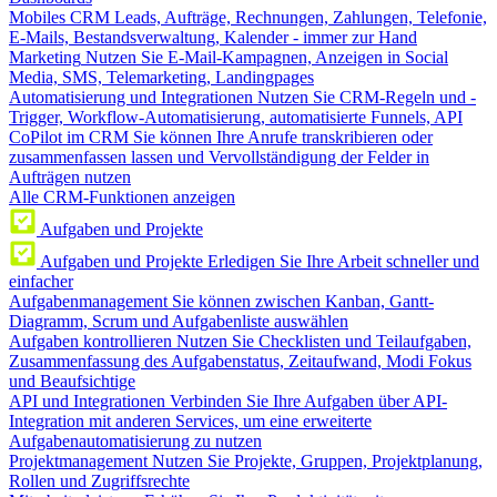
Mobiles CRM
Leads, Aufträge, Rechnungen, Zahlungen, Telefonie,
E-Mails, Bestandsverwaltung, Kalender - immer zur Hand
Marketing
Nutzen Sie E-Mail-Kampagnen, Anzeigen in Social
Media, SMS, Telemarketing, Landingpages
Automatisierung und Integrationen
Nutzen Sie CRM-Regeln und -
Trigger, Workflow-Automatisierung, automatisierte Funnels, API
CoPilot im CRM
Sie können Ihre Anrufe transkribieren oder
zusammenfassen lassen und Vervollständigung der Felder in
Aufträgen nutzen
Alle CRM-Funktionen anzeigen
Aufgaben und Projekte
Aufgaben und Projekte
Erledigen Sie Ihre Arbeit schneller und
einfacher
Aufgabenmanagement
Sie können zwischen Kanban, Gantt-
Diagramm, Scrum und Aufgabenliste auswählen
Aufgaben kontrollieren
Nutzen Sie Checklisten und Teilaufgaben,
Zusammenfassung des Aufgabenstatus, Zeitaufwand, Modi Fokus
und Beaufsichtige
API und Integrationen
Verbinden Sie Ihre Aufgaben über API-
Integration mit anderen Services, um eine erweiterte
Aufgabenautomatisierung zu nutzen
Projektmanagement
Nutzen Sie Projekte, Gruppen, Projektplanung,
Rollen und Zugriffsrechte