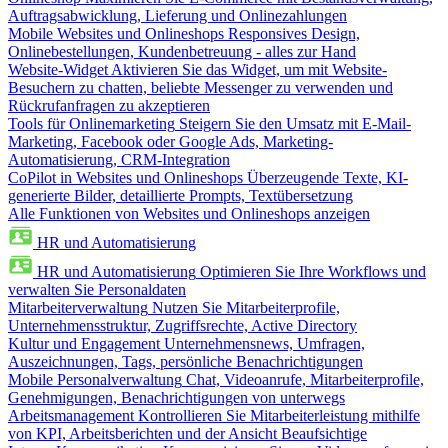
Auftragsabwicklung, Lieferung und Onlinezahlungen
Mobile Websites und Onlineshops
Responsives Design,
Onlinebestellungen, Kundenbetreuung - alles zur Hand
Website-Widget
Aktivieren Sie das Widget, um mit Website-
Besuchern zu chatten, beliebte Messenger zu verwenden und
Rückrufanfragen zu akzeptieren
Tools für Onlinemarketing
Steigern Sie den Umsatz mit E-Mail-
Marketing, Facebook oder Google Ads, Marketing-
Automatisierung, CRM-Integration
CoPilot in Websites und Onlineshops
Überzeugende Texte, KI-
generierte Bilder, detaillierte Prompts, Textübersetzung
Alle Funktionen von Websites und Onlineshops anzeigen
HR und Automatisierung
HR und Automatisierung
Optimieren Sie Ihre Workflows und
verwalten Sie Personaldaten
Mitarbeiterverwaltung
Nutzen Sie Mitarbeiterprofile,
Unternehmensstruktur, Zugriffsrechte, Active Directory
Kultur und Engagement
Unternehmensnews, Umfragen,
Auszeichnungen, Tags, persönliche Benachrichtigungen
Mobile Personalverwaltung
Chat, Videoanrufe, Mitarbeiterprofile,
Genehmigungen, Benachrichtigungen von unterwegs
Arbeitsmanagement
Kontrollieren Sie Mitarbeiterleistung mithilfe
von KPI, Arbeitsberichten und der Ansicht Beaufsichtige