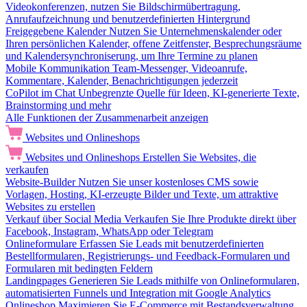
Videokonferenzen, nutzen Sie Bildschirmübertragung,
Anrufaufzeichnung und benutzerdefinierten Hintergrund
Freigegebene Kalender
Nutzen Sie Unternehmenskalender oder
Ihren persönlichen Kalender, offene Zeitfenster, Besprechungsräume
und Kalendersynchroniserung, um Ihre Termine zu planen
Mobile Kommunikation
Team-Messenger, Videoanrufe,
Kommentare, Kalender, Benachrichtigungen jederzeit
CoPilot im Chat
Unbegrenzte Quelle für Ideen, KI-generierte Texte,
Brainstorming und mehr
Alle Funktionen der Zusammenarbeit anzeigen
Websites und Onlineshops
Websites und Onlineshops
Erstellen Sie Websites, die
verkaufen
Website-Builder
Nutzen Sie unser kostenloses CMS sowie
Vorlagen, Hosting, KI-erzeugte Bilder und Texte, um attraktive
Websites zu erstellen
Verkauf über Social Media
Verkaufen Sie Ihre Produkte direkt über
Facebook, Instagram, WhatsApp oder Telegram
Onlineformulare
Erfassen Sie Leads mit benutzerdefinierten
Bestellformularen, Registrierungs- und Feedback-Formularen und
Formularen mit bedingten Feldern
Landingpages
Generieren Sie Leads mithilfe von Onlineformularen,
automatisierten Funnels und Integration mit Google Analytics
Onlineshop
Maximieren Sie E-Commerce mit Bestandsverwaltung,