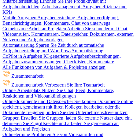
Mitarbeiterleistung
Erhöhen Sie Ihre Produktivität mit
Aufgabenberichten, Arbeitsmanagement, Aufgabeneffizienz und
KPIs
Mobile Aufgaben
Aufgabenerstellung, Aufgabenverfolgung,
Benachrichtigungen, Kommentare, Chat von unterwegs
Gemeinsame Arbeit an Projekten
Arbeiten Sie schneller mit Chat,
Videoanrufen, Kommentaren, Dateispeicher, Dokumenten, externen
Nutzern und Aufgabenvorlagen
Automatisierung
Sparen Sie Zeit durch automatische
Aufgabenerstellung und Workflow-Automatisierung
CoPilot in Aufgaben
KI-generierte Aufgabenbeschreibungen,
Aufgabenzusammenfassungen, Checklisten, Kommentare
Alle Funktionen von Aufgaben & Projekten anzeigen
Zusammenarbeit
Zusammenarbeit
Verbessern Sie Ihre Teamarbeit
Online-Arbeitsplatz
Nutzen Sie Chat, Feed, Kommentare,
Reaktionen und Videoankündigungen
Onlinedokumente und Dateispeicher
Sie können Dokumente online
speichern, gemeinsam mit Ihren Kollegen bearbeiten oder die
Dokumente freigeben, indem Sie den Unternehmensdrive nutzen
Gruppen
Erstellen Sie Gruppen, laden Sie externe Nutzer dazu ein,
definieren Sie Zugriffsrechte und arbeiten Sie gemeinsam an
Aufgaben und Projekten
Onlinetermine
Profitieren Sie von Videoanrufen und