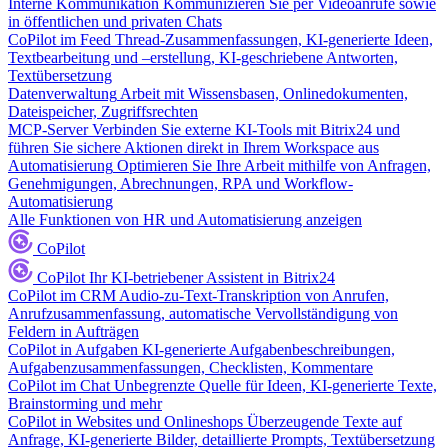
Interne Kommunikation
Kommunizieren Sie per Videoanrufe sowie
in öffentlichen und privaten Chats
CoPilot im Feed
Thread-Zusammenfassungen, KI-generierte Ideen,
Textbearbeitung und –erstellung, KI-geschriebene Antworten,
Textübersetzung
Datenverwaltung
Arbeit mit Wissensbasen, Onlinedokumenten,
Dateispeicher, Zugriffsrechten
MCP-Server
Verbinden Sie externe KI-Tools mit Bitrix24 und
führen Sie sichere Aktionen direkt in Ihrem Workspace aus
Automatisierung
Optimieren Sie Ihre Arbeit mithilfe von Anfragen,
Genehmigungen, Abrechnungen, RPA und Workflow-
Automatisierung
Alle Funktionen von HR und Automatisierung anzeigen
CoPilot
CoPilot
Ihr KI-betriebener Assistent in Bitrix24
CoPilot im CRM
Audio-zu-Text-Transkription von Anrufen,
Anrufzusammenfassung, automatische Vervollständigung von
Feldern in Aufträgen
CoPilot in Aufgaben
KI-generierte Aufgabenbeschreibungen,
Aufgabenzusammenfassungen, Checklisten, Kommentare
CoPilot im Chat
Unbegrenzte Quelle für Ideen, KI-generierte Texte,
Brainstorming und mehr
CoPilot in Websites und Onlineshops
Überzeugende Texte auf
Anfrage, KI-generierte Bilder, detaillierte Prompts, Textübersetzung