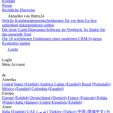
Kontakt
Presse
Rechtliche Hinweise
Aktuelles von Bitrix24
Welche Konfigurationsentscheidungen Sie vor dem Go-live
unbedingt dokumentieren sollten
Die beste Gantt-Diagramm-Software im Vergleich: So finden Sie
das passende Tool
Die 10 wichtigsten Funktionen eines modernen CRM-Systems
Kostenfrei starten
LogIn
LogIn
Mein Account
de
Amerika
United States (English)
América Latina (Español)
Brasil (Português)
México (Español)
Colombia (Español)
Europa
Europe (English)
Deutschland (Deutsch)
France (Français)
Polska
(Polski)
Italia (Italiano)
United Kingdom (English)
Asien
India (English)
UAE (عربي)
Türkiye (Türkçe)
中国 (简体中文)
台