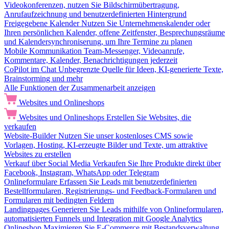
Videokonferenzen, nutzen Sie Bildschirmübertragung,
Anrufaufzeichnung und benutzerdefinierten Hintergrund
Freigegebene Kalender
Nutzen Sie Unternehmenskalender oder
Ihren persönlichen Kalender, offene Zeitfenster, Besprechungsräume
und Kalendersynchroniserung, um Ihre Termine zu planen
Mobile Kommunikation
Team-Messenger, Videoanrufe,
Kommentare, Kalender, Benachrichtigungen jederzeit
CoPilot im Chat
Unbegrenzte Quelle für Ideen, KI-generierte Texte,
Brainstorming und mehr
Alle Funktionen der Zusammenarbeit anzeigen
Websites und Onlineshops
Websites und Onlineshops
Erstellen Sie Websites, die
verkaufen
Website-Builder
Nutzen Sie unser kostenloses CMS sowie
Vorlagen, Hosting, KI-erzeugte Bilder und Texte, um attraktive
Websites zu erstellen
Verkauf über Social Media
Verkaufen Sie Ihre Produkte direkt über
Facebook, Instagram, WhatsApp oder Telegram
Onlineformulare
Erfassen Sie Leads mit benutzerdefinierten
Bestellformularen, Registrierungs- und Feedback-Formularen und
Formularen mit bedingten Feldern
Landingpages
Generieren Sie Leads mithilfe von Onlineformularen,
automatisierten Funnels und Integration mit Google Analytics
Onlineshop
Maximieren Sie E-Commerce mit Bestandsverwaltung,