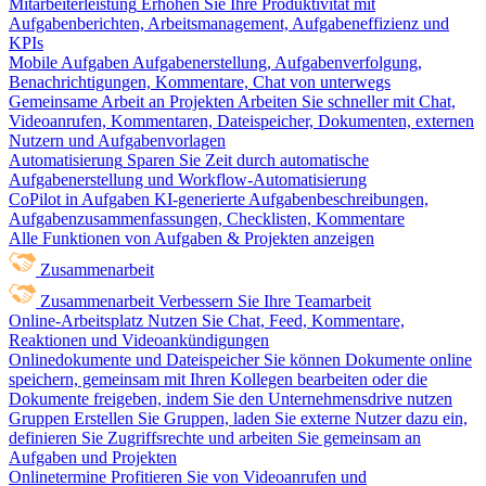
Mitarbeiterleistung
Erhöhen Sie Ihre Produktivität mit
Aufgabenberichten, Arbeitsmanagement, Aufgabeneffizienz und
KPIs
Mobile Aufgaben
Aufgabenerstellung, Aufgabenverfolgung,
Benachrichtigungen, Kommentare, Chat von unterwegs
Gemeinsame Arbeit an Projekten
Arbeiten Sie schneller mit Chat,
Videoanrufen, Kommentaren, Dateispeicher, Dokumenten, externen
Nutzern und Aufgabenvorlagen
Automatisierung
Sparen Sie Zeit durch automatische
Aufgabenerstellung und Workflow-Automatisierung
CoPilot in Aufgaben
KI-generierte Aufgabenbeschreibungen,
Aufgabenzusammenfassungen, Checklisten, Kommentare
Alle Funktionen von Aufgaben & Projekten anzeigen
Zusammenarbeit
Zusammenarbeit
Verbessern Sie Ihre Teamarbeit
Online-Arbeitsplatz
Nutzen Sie Chat, Feed, Kommentare,
Reaktionen und Videoankündigungen
Onlinedokumente und Dateispeicher
Sie können Dokumente online
speichern, gemeinsam mit Ihren Kollegen bearbeiten oder die
Dokumente freigeben, indem Sie den Unternehmensdrive nutzen
Gruppen
Erstellen Sie Gruppen, laden Sie externe Nutzer dazu ein,
definieren Sie Zugriffsrechte und arbeiten Sie gemeinsam an
Aufgaben und Projekten
Onlinetermine
Profitieren Sie von Videoanrufen und