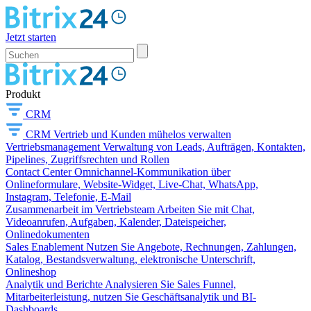
Jetzt starten
Produkt
CRM
CRM
Vertrieb und Kunden mühelos verwalten
Vertriebsmanagement
Verwaltung von Leads, Aufträgen, Kontakten,
Pipelines, Zugriffsrechten und Rollen
Contact Center
Omnichannel-Kommunikation über
Onlineformulare, Website-Widget, Live-Chat, WhatsApp,
Instagram, Telefonie, E-Mail
Zusammenarbeit im Vertriebsteam
Arbeiten Sie mit Chat,
Videoanrufen, Aufgaben, Kalender, Dateispeicher,
Onlinedokumenten
Sales Enablement
Nutzen Sie Angebote, Rechnungen, Zahlungen,
Katalog, Bestandsverwaltung, elektronische Unterschrift,
Onlineshop
Analytik und Berichte
Analysieren Sie Sales Funnel,
Mitarbeiterleistung, nutzen Sie Geschäftsanalytik und BI-
Dashboards