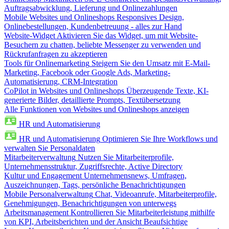
Auftragsabwicklung, Lieferung und Onlinezahlungen
Mobile Websites und Onlineshops
Responsives Design,
Onlinebestellungen, Kundenbetreuung - alles zur Hand
Website-Widget
Aktivieren Sie das Widget, um mit Website-
Besuchern zu chatten, beliebte Messenger zu verwenden und
Rückrufanfragen zu akzeptieren
Tools für Onlinemarketing
Steigern Sie den Umsatz mit E-Mail-
Marketing, Facebook oder Google Ads, Marketing-
Automatisierung, CRM-Integration
CoPilot in Websites und Onlineshops
Überzeugende Texte, KI-
generierte Bilder, detaillierte Prompts, Textübersetzung
Alle Funktionen von Websites und Onlineshops anzeigen
HR und Automatisierung
HR und Automatisierung
Optimieren Sie Ihre Workflows und
verwalten Sie Personaldaten
Mitarbeiterverwaltung
Nutzen Sie Mitarbeiterprofile,
Unternehmensstruktur, Zugriffsrechte, Active Directory
Kultur und Engagement
Unternehmensnews, Umfragen,
Auszeichnungen, Tags, persönliche Benachrichtigungen
Mobile Personalverwaltung
Chat, Videoanrufe, Mitarbeiterprofile,
Genehmigungen, Benachrichtigungen von unterwegs
Arbeitsmanagement
Kontrollieren Sie Mitarbeiterleistung mithilfe
von KPI, Arbeitsberichten und der Ansicht Beaufsichtige