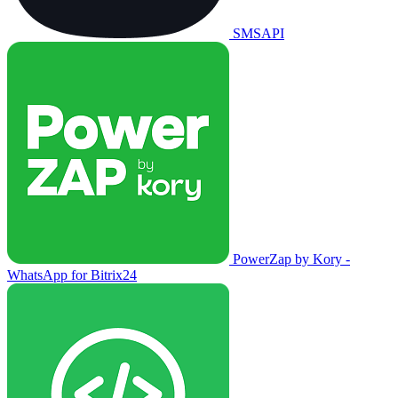
SMSAPI
PowerZap by Kory -
WhatsApp for Bitrix24