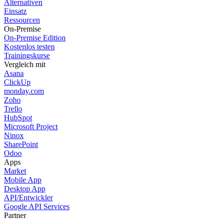
Alternativen
Einsatz
Ressourcen
On-Premise
On-Premise Edition
Kostenlos testen
Trainingskurse
Vergleich mit
Asana
ClickUp
monday.com
Zoho
Trello
HubSpot
Microsoft Project
Ninox
SharePoint
Odoo
Apps
Market
Mobile App
Desktop App
API/Entwickler
Google API Services
Partner