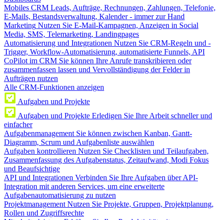
Mobiles CRM
Leads, Aufträge, Rechnungen, Zahlungen, Telefonie,
E-Mails, Bestandsverwaltung, Kalender - immer zur Hand
Marketing
Nutzen Sie E-Mail-Kampagnen, Anzeigen in Social
Media, SMS, Telemarketing, Landingpages
Automatisierung und Integrationen
Nutzen Sie CRM-Regeln und -
Trigger, Workflow-Automatisierung, automatisierte Funnels, API
CoPilot im CRM
Sie können Ihre Anrufe transkribieren oder
zusammenfassen lassen und Vervollständigung der Felder in
Aufträgen nutzen
Alle CRM-Funktionen anzeigen
Aufgaben und Projekte
Aufgaben und Projekte
Erledigen Sie Ihre Arbeit schneller und
einfacher
Aufgabenmanagement
Sie können zwischen Kanban, Gantt-
Diagramm, Scrum und Aufgabenliste auswählen
Aufgaben kontrollieren
Nutzen Sie Checklisten und Teilaufgaben,
Zusammenfassung des Aufgabenstatus, Zeitaufwand, Modi Fokus
und Beaufsichtige
API und Integrationen
Verbinden Sie Ihre Aufgaben über API-
Integration mit anderen Services, um eine erweiterte
Aufgabenautomatisierung zu nutzen
Projektmanagement
Nutzen Sie Projekte, Gruppen, Projektplanung,
Rollen und Zugriffsrechte