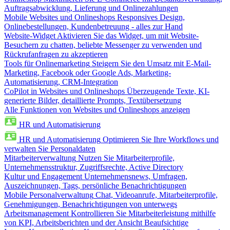
Auftragsabwicklung, Lieferung und Onlinezahlungen
Mobile Websites und Onlineshops
Responsives Design,
Onlinebestellungen, Kundenbetreuung - alles zur Hand
Website-Widget
Aktivieren Sie das Widget, um mit Website-
Besuchern zu chatten, beliebte Messenger zu verwenden und
Rückrufanfragen zu akzeptieren
Tools für Onlinemarketing
Steigern Sie den Umsatz mit E-Mail-
Marketing, Facebook oder Google Ads, Marketing-
Automatisierung, CRM-Integration
CoPilot in Websites und Onlineshops
Überzeugende Texte, KI-
generierte Bilder, detaillierte Prompts, Textübersetzung
Alle Funktionen von Websites und Onlineshops anzeigen
HR und Automatisierung
HR und Automatisierung
Optimieren Sie Ihre Workflows und
verwalten Sie Personaldaten
Mitarbeiterverwaltung
Nutzen Sie Mitarbeiterprofile,
Unternehmensstruktur, Zugriffsrechte, Active Directory
Kultur und Engagement
Unternehmensnews, Umfragen,
Auszeichnungen, Tags, persönliche Benachrichtigungen
Mobile Personalverwaltung
Chat, Videoanrufe, Mitarbeiterprofile,
Genehmigungen, Benachrichtigungen von unterwegs
Arbeitsmanagement
Kontrollieren Sie Mitarbeiterleistung mithilfe
von KPI, Arbeitsberichten und der Ansicht Beaufsichtige