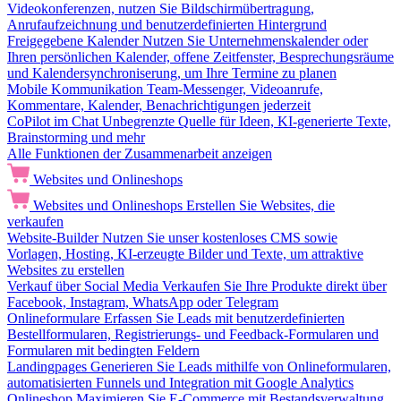
Videokonferenzen, nutzen Sie Bildschirmübertragung,
Anrufaufzeichnung und benutzerdefinierten Hintergrund
Freigegebene Kalender
Nutzen Sie Unternehmenskalender oder
Ihren persönlichen Kalender, offene Zeitfenster, Besprechungsräume
und Kalendersynchroniserung, um Ihre Termine zu planen
Mobile Kommunikation
Team-Messenger, Videoanrufe,
Kommentare, Kalender, Benachrichtigungen jederzeit
CoPilot im Chat
Unbegrenzte Quelle für Ideen, KI-generierte Texte,
Brainstorming und mehr
Alle Funktionen der Zusammenarbeit anzeigen
Websites und Onlineshops
Websites und Onlineshops
Erstellen Sie Websites, die
verkaufen
Website-Builder
Nutzen Sie unser kostenloses CMS sowie
Vorlagen, Hosting, KI-erzeugte Bilder und Texte, um attraktive
Websites zu erstellen
Verkauf über Social Media
Verkaufen Sie Ihre Produkte direkt über
Facebook, Instagram, WhatsApp oder Telegram
Onlineformulare
Erfassen Sie Leads mit benutzerdefinierten
Bestellformularen, Registrierungs- und Feedback-Formularen und
Formularen mit bedingten Feldern
Landingpages
Generieren Sie Leads mithilfe von Onlineformularen,
automatisierten Funnels und Integration mit Google Analytics
Onlineshop
Maximieren Sie E-Commerce mit Bestandsverwaltung,