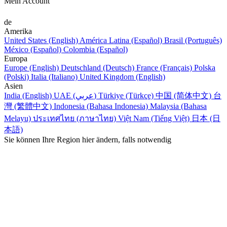
Mein Account
de
Amerika
United States (English)
América Latina (Español)
Brasil (Português)
México (Español)
Colombia (Español)
Europa
Europe (English)
Deutschland (Deutsch)
France (Français)
Polska
(Polski)
Italia (Italiano)
United Kingdom (English)
Asien
India (English)
UAE (عربي)
Türkiye (Türkçe)
中国 (简体中文)
台
灣 (繁體中文)
Indonesia (Bahasa Indonesia)
Malaysia (Bahasa
Melayu)
ประเทศไทย (ภาษาไทย)
Việt Nam (Tiếng Việt)
日本 (日
本語)
Sie können Ihre Region hier ändern, falls notwendig