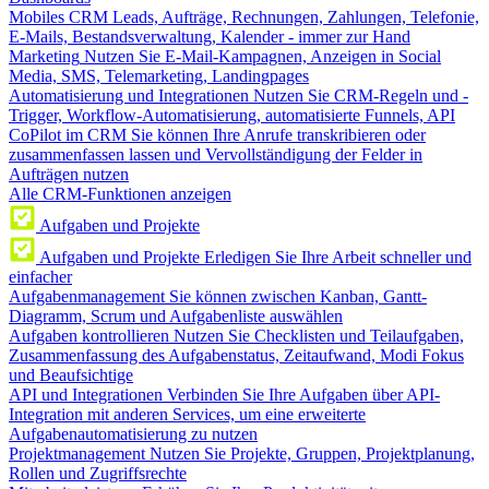
Mobiles CRM
Leads, Aufträge, Rechnungen, Zahlungen, Telefonie,
E-Mails, Bestandsverwaltung, Kalender - immer zur Hand
Marketing
Nutzen Sie E-Mail-Kampagnen, Anzeigen in Social
Media, SMS, Telemarketing, Landingpages
Automatisierung und Integrationen
Nutzen Sie CRM-Regeln und -
Trigger, Workflow-Automatisierung, automatisierte Funnels, API
CoPilot im CRM
Sie können Ihre Anrufe transkribieren oder
zusammenfassen lassen und Vervollständigung der Felder in
Aufträgen nutzen
Alle CRM-Funktionen anzeigen
Aufgaben und Projekte
Aufgaben und Projekte
Erledigen Sie Ihre Arbeit schneller und
einfacher
Aufgabenmanagement
Sie können zwischen Kanban, Gantt-
Diagramm, Scrum und Aufgabenliste auswählen
Aufgaben kontrollieren
Nutzen Sie Checklisten und Teilaufgaben,
Zusammenfassung des Aufgabenstatus, Zeitaufwand, Modi Fokus
und Beaufsichtige
API und Integrationen
Verbinden Sie Ihre Aufgaben über API-
Integration mit anderen Services, um eine erweiterte
Aufgabenautomatisierung zu nutzen
Projektmanagement
Nutzen Sie Projekte, Gruppen, Projektplanung,
Rollen und Zugriffsrechte