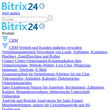
Jetzt starten
Produkt
CRM
CRM
Vertrieb und Kunden mühelos verwalten
Vertriebsmanagement
Verwaltung von Leads, Aufträgen, Kontakten,
Pipelines, Zugriffsrechten und Rollen
Contact Center
Omnichannel-Kommunikation über
Onlineformulare, Website-Widget, Live-Chat, WhatsApp,
Instagram, Telefonie, E-Mail
Zusammenarbeit im Vertriebsteam
Arbeiten Sie mit Chat,
Videoanrufen, Aufgaben, Kalender, Dateispeicher,
Onlinedokumenten
Sales Enablement
Nutzen Sie Angebote, Rechnungen, Zahlungen,
Katalog, Bestandsverwaltung, elektronische Unterschrift,
Onlineshop
Analytik und Berichte
Analysieren Sie Sales Funnel,
Mitarbeiterleistung, nutzen Sie Geschäftsanalytik und BI-
Dashboards