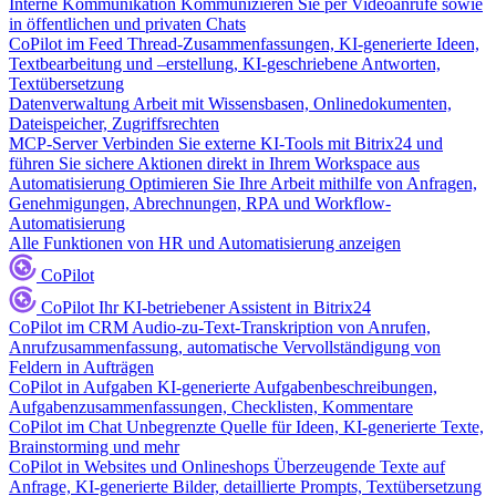
Interne Kommunikation
Kommunizieren Sie per Videoanrufe sowie
in öffentlichen und privaten Chats
CoPilot im Feed
Thread-Zusammenfassungen, KI-generierte Ideen,
Textbearbeitung und –erstellung, KI-geschriebene Antworten,
Textübersetzung
Datenverwaltung
Arbeit mit Wissensbasen, Onlinedokumenten,
Dateispeicher, Zugriffsrechten
MCP-Server
Verbinden Sie externe KI-Tools mit Bitrix24 und
führen Sie sichere Aktionen direkt in Ihrem Workspace aus
Automatisierung
Optimieren Sie Ihre Arbeit mithilfe von Anfragen,
Genehmigungen, Abrechnungen, RPA und Workflow-
Automatisierung
Alle Funktionen von HR und Automatisierung anzeigen
CoPilot
CoPilot
Ihr KI-betriebener Assistent in Bitrix24
CoPilot im CRM
Audio-zu-Text-Transkription von Anrufen,
Anrufzusammenfassung, automatische Vervollständigung von
Feldern in Aufträgen
CoPilot in Aufgaben
KI-generierte Aufgabenbeschreibungen,
Aufgabenzusammenfassungen, Checklisten, Kommentare
CoPilot im Chat
Unbegrenzte Quelle für Ideen, KI-generierte Texte,
Brainstorming und mehr
CoPilot in Websites und Onlineshops
Überzeugende Texte auf
Anfrage, KI-generierte Bilder, detaillierte Prompts, Textübersetzung