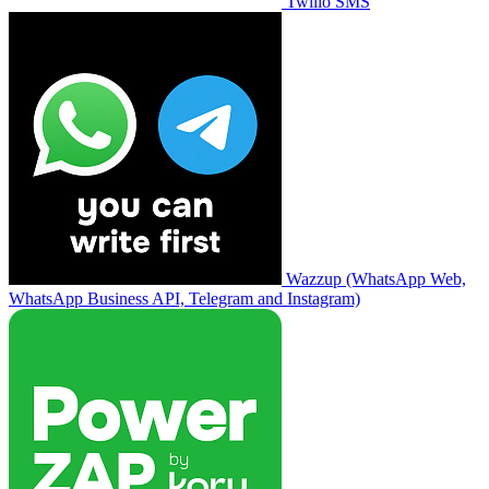
Twilio SMS
Wazzup (WhatsApp Web,
WhatsApp Business API, Telegram and Instagram)