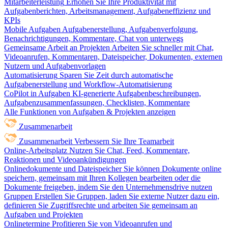
Mitarbeiterleistung
Erhöhen Sie Ihre Produktivität mit
Aufgabenberichten, Arbeitsmanagement, Aufgabeneffizienz und
KPIs
Mobile Aufgaben
Aufgabenerstellung, Aufgabenverfolgung,
Benachrichtigungen, Kommentare, Chat von unterwegs
Gemeinsame Arbeit an Projekten
Arbeiten Sie schneller mit Chat,
Videoanrufen, Kommentaren, Dateispeicher, Dokumenten, externen
Nutzern und Aufgabenvorlagen
Automatisierung
Sparen Sie Zeit durch automatische
Aufgabenerstellung und Workflow-Automatisierung
CoPilot in Aufgaben
KI-generierte Aufgabenbeschreibungen,
Aufgabenzusammenfassungen, Checklisten, Kommentare
Alle Funktionen von Aufgaben & Projekten anzeigen
Zusammenarbeit
Zusammenarbeit
Verbessern Sie Ihre Teamarbeit
Online-Arbeitsplatz
Nutzen Sie Chat, Feed, Kommentare,
Reaktionen und Videoankündigungen
Onlinedokumente und Dateispeicher
Sie können Dokumente online
speichern, gemeinsam mit Ihren Kollegen bearbeiten oder die
Dokumente freigeben, indem Sie den Unternehmensdrive nutzen
Gruppen
Erstellen Sie Gruppen, laden Sie externe Nutzer dazu ein,
definieren Sie Zugriffsrechte und arbeiten Sie gemeinsam an
Aufgaben und Projekten
Onlinetermine
Profitieren Sie von Videoanrufen und