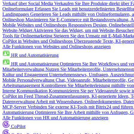
Verkauf über Social Media
Verkaufen Sie Ihre Produkte direkt über
Onlineformulare
Erfassen Sie Leads mit benutzerdefinierten Bestell
Landingpages
Generieren Sie Leads mithilfe von Onlineformularen, a
Onlineshop
Maximieren Sie E-Commerce mit Bestandsverwaltung, Au
Mobile Websites und Onlineshops
Responsives Design, Onlinebestel
Website-Widget
Aktivieren Sie das Widget, um mit Website-Besucher
Tools für Onlinemarketing
Steigern Sie den Umsatz mit E-Mail-Mark
CoPilot in Websites und Onlineshops
Überzeugende Texte, KI-generier
Alle Funktionen von Websites und Onlineshops anzeigen
HR und Automatisierung
HR und Automatisierung
Optimieren Sie Ihre Workflows und ver
Mitarbeiterverwaltung
Nutzen Sie Mitarbeiterprofile, Unternehmensstr
Kultur und Engagement
Unternehmensnews, Umfragen, Auszeichnung
Mobile Personalverwaltung
Chat, Videoanrufe, Mitarbeiterprofile,
Arbeitsmanagement
Kontrollieren Sie Mitarbeiterleistung mithilfe vo
Interne Kommunikation
Kommunizieren Sie per Videoanrufe sowie in
CoPilot im Feed
Thread-Zusammenfassungen, KI-generierte Ideen, Te
Datenverwaltung
Arbeit mit Wissensbasen, Onlinedokumenten, Dateis
MCP-Server
Verbinden Sie externe KI-Tools mit Bitrix24 und führen
Automatisierung
Optimieren Sie Ihre Arbeit mithilfe von Anfrage
Alle Funktionen von HR und Automatisierung anzeigen
CoPilot