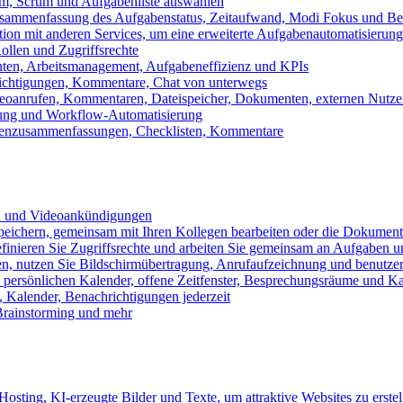
m, Scrum und Aufgabenliste auswählen
usammenfassung des Aufgabenstatus, Zeitaufwand, Modi Fokus und Bea
tion mit anderen Services, um eine erweiterte Aufgabenautomatisierung
ollen und Zugriffsrechte
chten, Arbeitsmanagement, Aufgabeneffizienz und KPIs
ichtigungen, Kommentare, Chat von unterwegs
Videoanrufen, Kommentaren, Dateispeicher, Dokumenten, externen Nutz
llung und Workflow-Automatisierung
benzusammenfassungen, Checklisten, Kommentare
n und Videoankündigungen
eichern, gemeinsam mit Ihren Kollegen bearbeiten oder die Dokument
definieren Sie Zugriffsrechte und arbeiten Sie gemeinsam an Aufgaben u
n, nutzen Sie Bildschirmübertragung, Anrufaufzeichnung und benutzer
persönlichen Kalender, offene Zeitfenster, Besprechungsräume und K
Kalender, Benachrichtigungen jederzeit
 Brainstorming und mehr
sting, KI-erzeugte Bilder und Texte, um attraktive Websites zu erstel