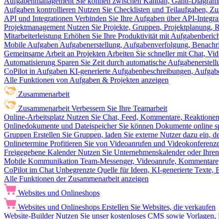
Aufgabenmanagement
Sie können zwischen Kanban, Gantt-Diagram
Aufgaben kontrollieren
Nutzen Sie Checklisten und Teilaufgaben, Z
API und Integrationen
Verbinden Sie Ihre Aufgaben über API-Integra
Projektmanagement
Nutzen Sie Projekte, Gruppen, Projektplanung, R
Mitarbeiterleistung
Erhöhen Sie Ihre Produktivität mit Aufgabenberi
Mobile Aufgaben
Aufgabenerstellung, Aufgabenverfolgung, Benachr
Gemeinsame Arbeit an Projekten
Arbeiten Sie schneller mit Chat, 
Automatisierung
Sparen Sie Zeit durch automatische Aufgabenerste
CoPilot in Aufgaben
KI-generierte Aufgabenbeschreibungen, Aufga
Alle Funktionen von Aufgaben & Projekten anzeigen
Zusammenarbeit
Zusammenarbeit
Verbessern Sie Ihre Teamarbeit
Online-Arbeitsplatz
Nutzen Sie Chat, Feed, Kommentare, Reaktione
Onlinedokumente und Dateispeicher
Sie können Dokumente online sp
Gruppen
Erstellen Sie Gruppen, laden Sie externe Nutzer dazu ein, 
Onlinetermine
Profitieren Sie von Videoanrufen und Videokonferenze
Freigegebene Kalender
Nutzen Sie Unternehmenskalender oder Ihren 
Mobile Kommunikation
Team-Messenger, Videoanrufe, Kommentare, 
CoPilot im Chat
Unbegrenzte Quelle für Ideen, KI-generierte Texte,
Alle Funktionen der Zusammenarbeit anzeigen
Websites und Onlineshops
Websites und Onlineshops
Erstellen Sie Websites, die verkaufen
Website-Builder
Nutzen Sie unser kostenloses CMS sowie Vorlagen, Ho