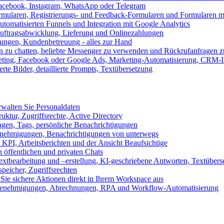
 Facebook, Instagram, WhatsApp oder Telegram
formularen, Registrierungs- und Feedback-Formularen und Formularen m
utomatisierten Funnels und Integration mit Google Analytics
ftragsabwicklung, Lieferung und Onlinezahlungen
lungen, Kundenbetreuung - alles zur Hand
n zu chatten, beliebte Messenger zu verwenden und Rückrufanfragen z
eting, Facebook oder Google Ads, Marketing-Automatisierung, CRM-I
te Bilder, detaillierte Prompts, Textübersetzung
walten Sie Personaldaten
uktur, Zugriffsrechte, Active Directory
en, Tags, persönliche Benachrichtigungen
 Genehmigungen, Benachrichtigungen von unterwegs
n KPI, Arbeitsberichten und der Ansicht Beaufsichtige
 öffentlichen und privaten Chats
xtbearbeitung und –erstellung, KI-geschriebene Antworten, Textübers
peicher, Zugriffsrechten
 Sie sichere Aktionen direkt in Ihrem Workspace aus
n, Genehmigungen, Abrechnungen, RPA und Workflow-Automatisierung