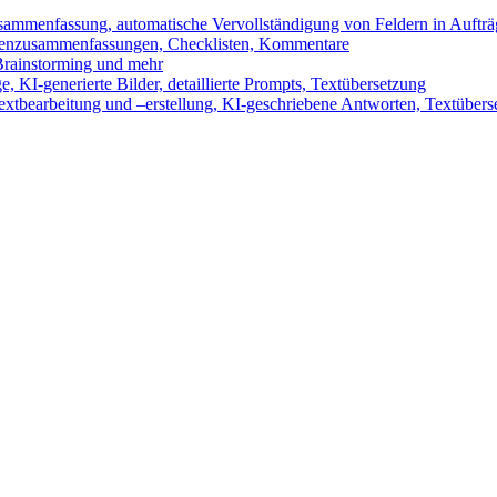
sammenfassung, automatische Vervollständigung von Feldern in Auftr
benzusammenfassungen, Checklisten, Kommentare
 Brainstorming und mehr
 KI-generierte Bilder, detaillierte Prompts, Textübersetzung
xtbearbeitung und –erstellung, KI-geschriebene Antworten, Textübers