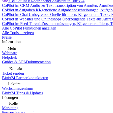
CoPilot
Ihr KI-betriebener Assistent in Bitrix24
CoPilot im CRM
Audio-zu-Text-Transkription von Anrufen, Anrufzu
CoPilot in Aufgaben
KI-generierte Aufgabenbeschreibungen, Aufga
CoPilot im Chat
Unbegrenzte Quelle für Ideen, KI-generierte Texte,
CoPilot in Websites und Onlineshops
Überzeugende Texte auf Anfrage,
CoPilot im Feed
Thread-Zusammenfassungen, KI-generierte Ideen, Te
Alle CoPilot Funktionen anzeigen
Alle Tools anzeigen
Preise
Information
Mehr
Webinare
Helpdesk
Guides & API-Dokumentation
Kontakt
Ticket senden
Bitrix24 Partner kontaktieren
Lektüre
Wachstumszentrum
Bitrix24 Tipps & Updates
Lösungen
Rolle
Marketing
Personalverwaltung