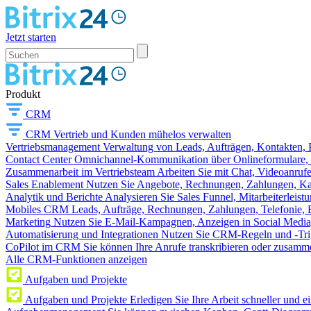
Jetzt starten
Produkt
CRM
CRM
Vertrieb und Kunden mühelos verwalten
Vertriebsmanagement
Verwaltung von Leads, Aufträgen, Kontakten, P
Contact Center
Omnichannel-Kommunikation über Onlineformulare, W
Zusammenarbeit im Vertriebsteam
Arbeiten Sie mit Chat, Videoanruf
Sales Enablement
Nutzen Sie Angebote, Rechnungen, Zahlungen, Kata
Analytik und Berichte
Analysieren Sie Sales Funnel, Mitarbeiterleis
Mobiles CRM
Leads, Aufträge, Rechnungen, Zahlungen, Telefonie, 
Marketing
Nutzen Sie E-Mail-Kampagnen, Anzeigen in Social Media
Automatisierung und Integrationen
Nutzen Sie CRM-Regeln und -Trig
CoPilot im CRM
Sie können Ihre Anrufe transkribieren oder zusamme
Alle CRM-Funktionen anzeigen
Aufgaben und Projekte
Aufgaben und Projekte
Erledigen Sie Ihre Arbeit schneller und e