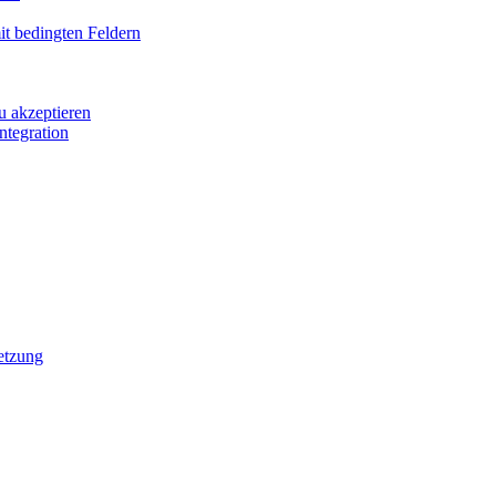
it bedingten Feldern
u akzeptieren
ntegration
etzung