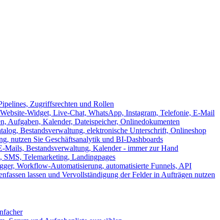
ipelines, Zugriffsrechten und Rollen
ebsite-Widget, Live-Chat, WhatsApp, Instagram, Telefonie, E-Mail
en, Aufgaben, Kalender, Dateispeicher, Onlinedokumenten
log, Bestandsverwaltung, elektronische Unterschrift, Onlineshop
tung, nutzen Sie Geschäftsanalytik und BI-Dashboards
E-Mails, Bestandsverwaltung, Kalender - immer zur Hand
, SMS, Telemarketing, Landingpages
ger, Workflow-Automatisierung, automatisierte Funnels, API
nfassen lassen und Vervollständigung der Felder in Aufträgen nutzen
infacher