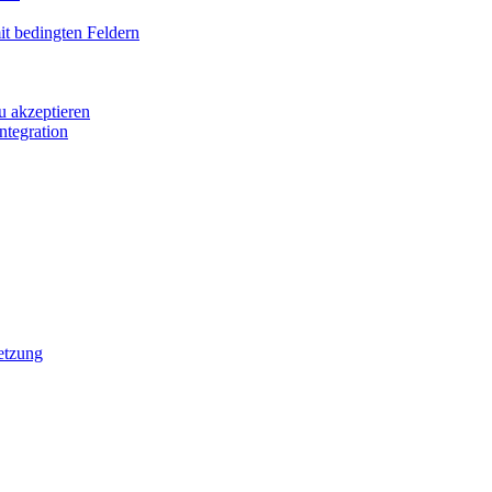
it bedingten Feldern
u akzeptieren
ntegration
etzung