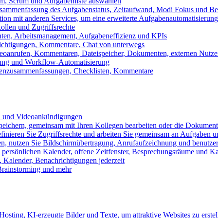
m, Scrum und Aufgabenliste auswählen
usammenfassung des Aufgabenstatus, Zeitaufwand, Modi Fokus und Bea
tion mit anderen Services, um eine erweiterte Aufgabenautomatisierung
ollen und Zugriffsrechte
chten, Arbeitsmanagement, Aufgabeneffizienz und KPIs
ichtigungen, Kommentare, Chat von unterwegs
Videoanrufen, Kommentaren, Dateispeicher, Dokumenten, externen Nutz
llung und Workflow-Automatisierung
benzusammenfassungen, Checklisten, Kommentare
n und Videoankündigungen
eichern, gemeinsam mit Ihren Kollegen bearbeiten oder die Dokument
definieren Sie Zugriffsrechte und arbeiten Sie gemeinsam an Aufgaben u
n, nutzen Sie Bildschirmübertragung, Anrufaufzeichnung und benutzer
persönlichen Kalender, offene Zeitfenster, Besprechungsräume und K
Kalender, Benachrichtigungen jederzeit
 Brainstorming und mehr
sting, KI-erzeugte Bilder und Texte, um attraktive Websites zu erstel