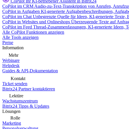
CoPilot
Ihr KI-betriebener Assistent in Bitrix24
CoPilot im CRM
Audio-zu-Text-Transkription von Anrufen, Anrufzu
CoPilot in Aufgaben
KI-generierte Aufgabenbeschreibungen, Aufga
CoPilot im Chat
Unbegrenzte Quelle für Ideen, KI-generierte Texte,
CoPilot in Websites und Onlineshops
Überzeugende Texte auf Anfrage,
CoPilot im Feed
Thread-Zusammenfassungen, KI-generierte Ideen, Te
Alle CoPilot Funktionen anzeigen
Alle Tools anzeigen
Preise
Information
Mehr
Webinare
Helpdesk
Guides & API-Dokumentation
Kontakt
Ticket senden
Bitrix24 Partner kontaktieren
Lektüre
Wachstumszentrum
Bitrix24 Tipps & Updates
Lösungen
Rolle
Marketing
Personalverwaltung