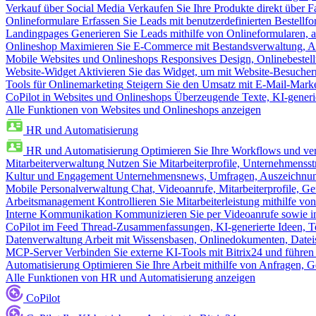
Verkauf über Social Media
Verkaufen Sie Ihre Produkte direkt über
Onlineformulare
Erfassen Sie Leads mit benutzerdefinierten Bestell
Landingpages
Generieren Sie Leads mithilfe von Onlineformularen, a
Onlineshop
Maximieren Sie E-Commerce mit Bestandsverwaltung, Au
Mobile Websites und Onlineshops
Responsives Design, Onlinebestel
Website-Widget
Aktivieren Sie das Widget, um mit Website-Besucher
Tools für Onlinemarketing
Steigern Sie den Umsatz mit E-Mail-Mark
CoPilot in Websites und Onlineshops
Überzeugende Texte, KI-generier
Alle Funktionen von Websites und Onlineshops anzeigen
HR und Automatisierung
HR und Automatisierung
Optimieren Sie Ihre Workflows und ver
Mitarbeiterverwaltung
Nutzen Sie Mitarbeiterprofile, Unternehmensstr
Kultur und Engagement
Unternehmensnews, Umfragen, Auszeichnung
Mobile Personalverwaltung
Chat, Videoanrufe, Mitarbeiterprofile,
Arbeitsmanagement
Kontrollieren Sie Mitarbeiterleistung mithilfe vo
Interne Kommunikation
Kommunizieren Sie per Videoanrufe sowie in
CoPilot im Feed
Thread-Zusammenfassungen, KI-generierte Ideen, Te
Datenverwaltung
Arbeit mit Wissensbasen, Onlinedokumenten, Dateis
MCP-Server
Verbinden Sie externe KI-Tools mit Bitrix24 und führen
Automatisierung
Optimieren Sie Ihre Arbeit mithilfe von Anfrage
Alle Funktionen von HR und Automatisierung anzeigen
CoPilot