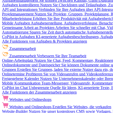
Aufgabenmanagement
Sie können zwischen Kanban, Gantt-Diagram
Aufgaben kontrollieren
Nutzen Sie Checklisten und Teilaufgaben, Z
API und Integrationen
Verbinden Sie Ihre Aufgaben über API-Integra
Projektmanagement
Nutzen Sie Projekte, Gruppen, Projektplanung, R
Mitarbeiterleistung
Erhöhen Sie Ihre Produktivität mit Aufgabenberi
Mobile Aufgaben
Aufgabenerstellung, Aufgabenverfolgung, Benachr
Gemeinsame Arbeit an Projekten
Arbeiten Sie schneller mit Chat, 
Automatisierung
Sparen Sie Zeit durch automatische Aufgabenerste
CoPilot in Aufgaben
KI-generierte Aufgabenbeschreibungen, Aufga
Alle Funktionen von Aufgaben & Projekten anzeigen
Zusammenarbeit
Zusammenarbeit
Verbessern Sie Ihre Teamarbeit
Online-Arbeitsplatz
Nutzen Sie Chat, Feed, Kommentare, Reaktione
Onlinedokumente und Dateispeicher
Sie können Dokumente online sp
Gruppen
Erstellen Sie Gruppen, laden Sie externe Nutzer dazu ein, 
Onlinetermine
Profitieren Sie von Videoanrufen und Videokonferenze
Freigegebene Kalender
Nutzen Sie Unternehmenskalender oder Ihren 
Mobile Kommunikation
Team-Messenger, Videoanrufe, Kommentare, 
CoPilot im Chat
Unbegrenzte Quelle für Ideen, KI-generierte Texte,
Alle Funktionen der Zusammenarbeit anzeigen
Websites und Onlineshops
Websites und Onlineshops
Erstellen Sie Websites, die verkaufen
Website-Builder
Nutzen Sie unser kostenloses CMS sowie Vorlagen, Ho