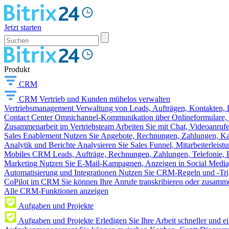
Jetzt starten
Produkt
CRM
CRM
Vertrieb und Kunden mühelos verwalten
Vertriebsmanagement
Verwaltung von Leads, Aufträgen, Kontakten, P
Contact Center
Omnichannel-Kommunikation über Onlineformulare, W
Zusammenarbeit im Vertriebsteam
Arbeiten Sie mit Chat, Videoanruf
Sales Enablement
Nutzen Sie Angebote, Rechnungen, Zahlungen, Kata
Analytik und Berichte
Analysieren Sie Sales Funnel, Mitarbeiterleis
Mobiles CRM
Leads, Aufträge, Rechnungen, Zahlungen, Telefonie, 
Marketing
Nutzen Sie E-Mail-Kampagnen, Anzeigen in Social Media
Automatisierung und Integrationen
Nutzen Sie CRM-Regeln und -Trig
CoPilot im CRM
Sie können Ihre Anrufe transkribieren oder zusamme
Alle CRM-Funktionen anzeigen
Aufgaben und Projekte
Aufgaben und Projekte
Erledigen Sie Ihre Arbeit schneller und e