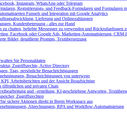
 Facebook, Instagram, WhatsApp oder Telegram
formularen, Registrierungs- und Feedback-Formularen und Formularen m
utomatisierten Funnels und Integration mit Google Analytics
ftragsabwicklung, Lieferung und Onlinezahlungen
lungen, Kundenbetreuung - alles zur Hand
n zu chatten, beliebte Messenger zu verwenden und Rückrufanfragen z
eting, Facebook oder Google Ads, Marketing-Automatisierung, CRM-I
te Bilder, detaillierte Prompts, Textübersetzung
walten Sie Personaldaten
uktur, Zugriffsrechte, Active Directory
en, Tags, persönliche Benachrichtigungen
 Genehmigungen, Benachrichtigungen von unterwegs
n KPI, Arbeitsberichten und der Ansicht Beaufsichtige
 öffentlichen und privaten Chats
xtbearbeitung und –erstellung, KI-geschriebene Antworten, Textübers
peicher, Zugriffsrechten
 Sie sichere Aktionen direkt in Ihrem Workspace aus
n, Genehmigungen, Abrechnungen, RPA und Workflow-Automatisierung