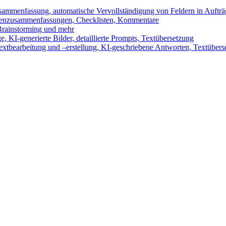
sammenfassung, automatische Vervollständigung von Feldern in Auftr
benzusammenfassungen, Checklisten, Kommentare
 Brainstorming und mehr
 KI-generierte Bilder, detaillierte Prompts, Textübersetzung
xtbearbeitung und –erstellung, KI-geschriebene Antworten, Textübers