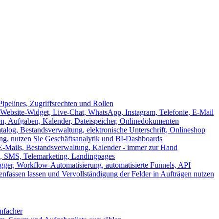
ipelines, Zugriffsrechten und Rollen
ebsite-Widget, Live-Chat, WhatsApp, Instagram, Telefonie, E-Mail
en, Aufgaben, Kalender, Dateispeicher, Onlinedokumenten
log, Bestandsverwaltung, elektronische Unterschrift, Onlineshop
tung, nutzen Sie Geschäftsanalytik und BI-Dashboards
E-Mails, Bestandsverwaltung, Kalender - immer zur Hand
, SMS, Telemarketing, Landingpages
ger, Workflow-Automatisierung, automatisierte Funnels, API
nfassen lassen und Vervollständigung der Felder in Aufträgen nutzen
infacher