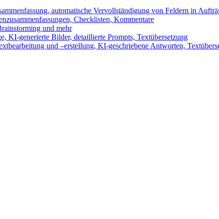
sammenfassung, automatische Vervollständigung von Feldern in Auftr
benzusammenfassungen, Checklisten, Kommentare
 Brainstorming und mehr
 KI-generierte Bilder, detaillierte Prompts, Textübersetzung
xtbearbeitung und –erstellung, KI-geschriebene Antworten, Textübers