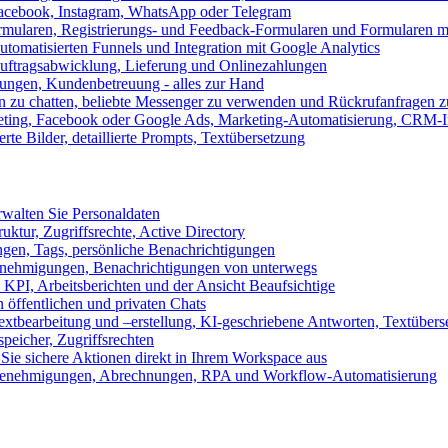
 Facebook, Instagram, WhatsApp oder Telegram
formularen, Registrierungs- und Feedback-Formularen und Formularen m
utomatisierten Funnels und Integration mit Google Analytics
ftragsabwicklung, Lieferung und Onlinezahlungen
lungen, Kundenbetreuung - alles zur Hand
n zu chatten, beliebte Messenger zu verwenden und Rückrufanfragen z
eting, Facebook oder Google Ads, Marketing-Automatisierung, CRM-I
te Bilder, detaillierte Prompts, Textübersetzung
walten Sie Personaldaten
uktur, Zugriffsrechte, Active Directory
en, Tags, persönliche Benachrichtigungen
 Genehmigungen, Benachrichtigungen von unterwegs
n KPI, Arbeitsberichten und der Ansicht Beaufsichtige
 öffentlichen und privaten Chats
xtbearbeitung und –erstellung, KI-geschriebene Antworten, Textübers
peicher, Zugriffsrechten
 Sie sichere Aktionen direkt in Ihrem Workspace aus
n, Genehmigungen, Abrechnungen, RPA und Workflow-Automatisierung