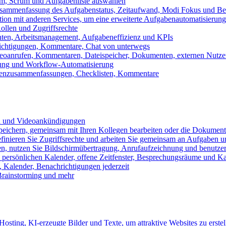
m, Scrum und Aufgabenliste auswählen
usammenfassung des Aufgabenstatus, Zeitaufwand, Modi Fokus und Bea
tion mit anderen Services, um eine erweiterte Aufgabenautomatisierung
ollen und Zugriffsrechte
chten, Arbeitsmanagement, Aufgabeneffizienz und KPIs
ichtigungen, Kommentare, Chat von unterwegs
Videoanrufen, Kommentaren, Dateispeicher, Dokumenten, externen Nutz
llung und Workflow-Automatisierung
benzusammenfassungen, Checklisten, Kommentare
n und Videoankündigungen
eichern, gemeinsam mit Ihren Kollegen bearbeiten oder die Dokument
definieren Sie Zugriffsrechte und arbeiten Sie gemeinsam an Aufgaben u
n, nutzen Sie Bildschirmübertragung, Anrufaufzeichnung und benutzer
persönlichen Kalender, offene Zeitfenster, Besprechungsräume und K
Kalender, Benachrichtigungen jederzeit
 Brainstorming und mehr
sting, KI-erzeugte Bilder und Texte, um attraktive Websites zu erstel