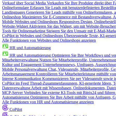
Verkauf über Social Media
Verkaufen Sie Ihre Produkte direkt über
Onlineformulare
Erfassen Sie Leads mit benutzerdefinierten Bestell
Landingpages
Generieren Sie Leads mithilfe von Onlineformularen, a
Onlineshop
Maximieren Sie E-Commerce mit Bestandsverwaltung, Au
Mobile Websites und Onlineshops
Responsives Design, Onlinebestel
Website-Widget
Aktivieren Sie das Widget, um mit Website-Besucher
Tools für Onlinemarketing
Steigern Sie den Umsatz mit E-Mail-Mark
CoPilot in Websites und Onlineshops
Überzeugende Texte, KI-generier
Alle Funktionen von Websites und Onlineshops anzeigen
HR und Automatisierung
HR und Automatisierung
Optimieren Sie Ihre Workflows und ver
Mitarbeiterverwaltung
Nutzen Sie Mitarbeiterprofile, Unternehmensstr
Kultur und Engagement
Unternehmensnews, Umfragen, Auszeichnung
Mobile Personalverwaltung
Chat, Videoanrufe, Mitarbeiterprofile,
Arbeitsmanagement
Kontrollieren Sie Mitarbeiterleistung mithilfe vo
Interne Kommunikation
Kommunizieren Sie per Videoanrufe sowie in
CoPilot im Feed
Thread-Zusammenfassungen, KI-generierte Ideen, Te
Datenverwaltung
Arbeit mit Wissensbasen, Onlinedokumenten, Dateis
MCP-Server
Verbinden Sie externe KI-Tools mit Bitrix24 und führen
Automatisierung
Optimieren Sie Ihre Arbeit mithilfe von Anfrage
Alle Funktionen von HR und Automatisierung anzeigen
CoPilot