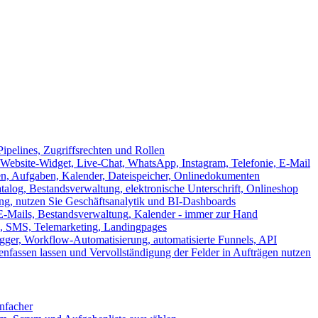
ipelines, Zugriffsrechten und Rollen
ebsite-Widget, Live-Chat, WhatsApp, Instagram, Telefonie, E-Mail
en, Aufgaben, Kalender, Dateispeicher, Onlinedokumenten
log, Bestandsverwaltung, elektronische Unterschrift, Onlineshop
tung, nutzen Sie Geschäftsanalytik und BI-Dashboards
E-Mails, Bestandsverwaltung, Kalender - immer zur Hand
, SMS, Telemarketing, Landingpages
ger, Workflow-Automatisierung, automatisierte Funnels, API
nfassen lassen und Vervollständigung der Felder in Aufträgen nutzen
infacher