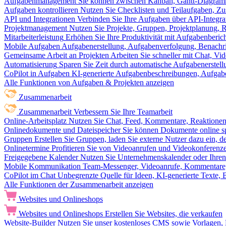
Aufgabenmanagement
Sie können zwischen Kanban, Gantt-Diagram
Aufgaben kontrollieren
Nutzen Sie Checklisten und Teilaufgaben, Z
API und Integrationen
Verbinden Sie Ihre Aufgaben über API-Integra
Projektmanagement
Nutzen Sie Projekte, Gruppen, Projektplanung, R
Mitarbeiterleistung
Erhöhen Sie Ihre Produktivität mit Aufgabenberi
Mobile Aufgaben
Aufgabenerstellung, Aufgabenverfolgung, Benachr
Gemeinsame Arbeit an Projekten
Arbeiten Sie schneller mit Chat, 
Automatisierung
Sparen Sie Zeit durch automatische Aufgabenerste
CoPilot in Aufgaben
KI-generierte Aufgabenbeschreibungen, Aufga
Alle Funktionen von Aufgaben & Projekten anzeigen
Zusammenarbeit
Zusammenarbeit
Verbessern Sie Ihre Teamarbeit
Online-Arbeitsplatz
Nutzen Sie Chat, Feed, Kommentare, Reaktione
Onlinedokumente und Dateispeicher
Sie können Dokumente online sp
Gruppen
Erstellen Sie Gruppen, laden Sie externe Nutzer dazu ein, 
Onlinetermine
Profitieren Sie von Videoanrufen und Videokonferenze
Freigegebene Kalender
Nutzen Sie Unternehmenskalender oder Ihren 
Mobile Kommunikation
Team-Messenger, Videoanrufe, Kommentare, 
CoPilot im Chat
Unbegrenzte Quelle für Ideen, KI-generierte Texte,
Alle Funktionen der Zusammenarbeit anzeigen
Websites und Onlineshops
Websites und Onlineshops
Erstellen Sie Websites, die verkaufen
Website-Builder
Nutzen Sie unser kostenloses CMS sowie Vorlagen, Ho