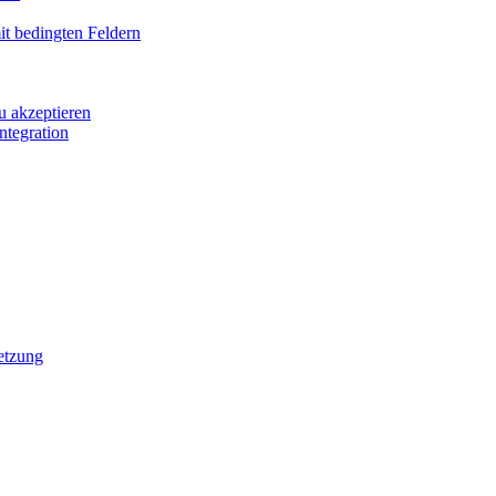
it bedingten Feldern
u akzeptieren
ntegration
etzung