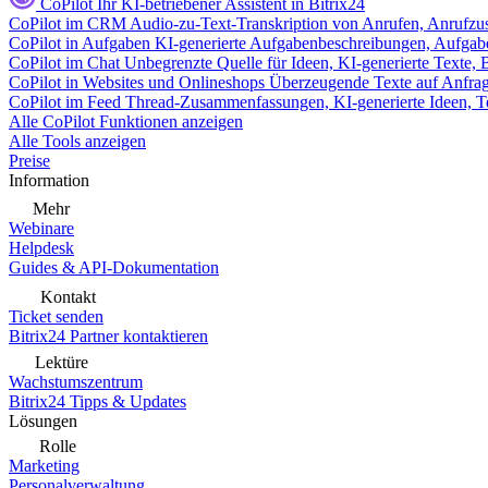
CoPilot
Ihr KI-betriebener Assistent in Bitrix24
CoPilot im CRM
Audio-zu-Text-Transkription von Anrufen, Anrufzu
CoPilot in Aufgaben
KI-generierte Aufgabenbeschreibungen, Aufga
CoPilot im Chat
Unbegrenzte Quelle für Ideen, KI-generierte Texte,
CoPilot in Websites und Onlineshops
Überzeugende Texte auf Anfrage,
CoPilot im Feed
Thread-Zusammenfassungen, KI-generierte Ideen, Te
Alle CoPilot Funktionen anzeigen
Alle Tools anzeigen
Preise
Information
Mehr
Webinare
Helpdesk
Guides & API-Dokumentation
Kontakt
Ticket senden
Bitrix24 Partner kontaktieren
Lektüre
Wachstumszentrum
Bitrix24 Tipps & Updates
Lösungen
Rolle
Marketing
Personalverwaltung