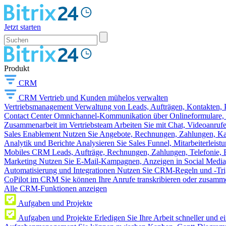
Jetzt starten
Produkt
CRM
CRM
Vertrieb und Kunden mühelos verwalten
Vertriebsmanagement
Verwaltung von Leads, Aufträgen, Kontakten, P
Contact Center
Omnichannel-Kommunikation über Onlineformulare, W
Zusammenarbeit im Vertriebsteam
Arbeiten Sie mit Chat, Videoanruf
Sales Enablement
Nutzen Sie Angebote, Rechnungen, Zahlungen, Kata
Analytik und Berichte
Analysieren Sie Sales Funnel, Mitarbeiterleis
Mobiles CRM
Leads, Aufträge, Rechnungen, Zahlungen, Telefonie, 
Marketing
Nutzen Sie E-Mail-Kampagnen, Anzeigen in Social Media
Automatisierung und Integrationen
Nutzen Sie CRM-Regeln und -Trig
CoPilot im CRM
Sie können Ihre Anrufe transkribieren oder zusamme
Alle CRM-Funktionen anzeigen
Aufgaben und Projekte
Aufgaben und Projekte
Erledigen Sie Ihre Arbeit schneller und e