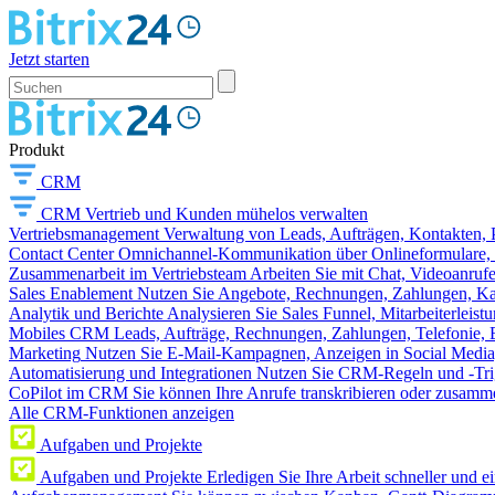
Jetzt starten
Produkt
CRM
CRM
Vertrieb und Kunden mühelos verwalten
Vertriebsmanagement
Verwaltung von Leads, Aufträgen, Kontakten, P
Contact Center
Omnichannel-Kommunikation über Onlineformulare, W
Zusammenarbeit im Vertriebsteam
Arbeiten Sie mit Chat, Videoanruf
Sales Enablement
Nutzen Sie Angebote, Rechnungen, Zahlungen, Kata
Analytik und Berichte
Analysieren Sie Sales Funnel, Mitarbeiterleis
Mobiles CRM
Leads, Aufträge, Rechnungen, Zahlungen, Telefonie, 
Marketing
Nutzen Sie E-Mail-Kampagnen, Anzeigen in Social Media
Automatisierung und Integrationen
Nutzen Sie CRM-Regeln und -Trig
CoPilot im CRM
Sie können Ihre Anrufe transkribieren oder zusamme
Alle CRM-Funktionen anzeigen
Aufgaben und Projekte
Aufgaben und Projekte
Erledigen Sie Ihre Arbeit schneller und e