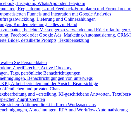
 Facebook, Instagram, WhatsApp oder Telegram
formularen, Registrierungs- und Feedback-Formularen und Formularen m
utomatisierten Funnels und Integration mit Google Analytics
ftragsabwicklung, Lieferung und Onlinezahlungen
lungen, Kundenbetreuung - alles zur Hand
n zu chatten, beliebte Messenger zu verwenden und Rückrufanfragen z
eting, Facebook oder Google Ads, Marketing-Automatisierung, CRM-I
te Bilder, detaillierte Prompts, Textübersetzung
walten Sie Personaldaten
uktur, Zugriffsrechte, Active Directory
en, Tags, persönliche Benachrichtigungen
 Genehmigungen, Benachrichtigungen von unterwegs
n KPI, Arbeitsberichten und der Ansicht Beaufsichtige
 öffentlichen und privaten Chats
xtbearbeitung und –erstellung, KI-geschriebene Antworten, Textübers
peicher, Zugriffsrechten
 Sie sichere Aktionen direkt in Ihrem Workspace aus
n, Genehmigungen, Abrechnungen, RPA und Workflow-Automatisierung