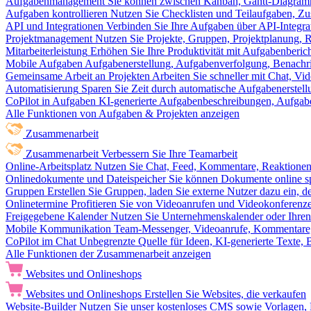
Aufgabenmanagement
Sie können zwischen Kanban, Gantt-Diagram
Aufgaben kontrollieren
Nutzen Sie Checklisten und Teilaufgaben, Z
API und Integrationen
Verbinden Sie Ihre Aufgaben über API-Integra
Projektmanagement
Nutzen Sie Projekte, Gruppen, Projektplanung, R
Mitarbeiterleistung
Erhöhen Sie Ihre Produktivität mit Aufgabenberi
Mobile Aufgaben
Aufgabenerstellung, Aufgabenverfolgung, Benachr
Gemeinsame Arbeit an Projekten
Arbeiten Sie schneller mit Chat, 
Automatisierung
Sparen Sie Zeit durch automatische Aufgabenerste
CoPilot in Aufgaben
KI-generierte Aufgabenbeschreibungen, Aufga
Alle Funktionen von Aufgaben & Projekten anzeigen
Zusammenarbeit
Zusammenarbeit
Verbessern Sie Ihre Teamarbeit
Online-Arbeitsplatz
Nutzen Sie Chat, Feed, Kommentare, Reaktione
Onlinedokumente und Dateispeicher
Sie können Dokumente online sp
Gruppen
Erstellen Sie Gruppen, laden Sie externe Nutzer dazu ein, 
Onlinetermine
Profitieren Sie von Videoanrufen und Videokonferenze
Freigegebene Kalender
Nutzen Sie Unternehmenskalender oder Ihren 
Mobile Kommunikation
Team-Messenger, Videoanrufe, Kommentare, 
CoPilot im Chat
Unbegrenzte Quelle für Ideen, KI-generierte Texte,
Alle Funktionen der Zusammenarbeit anzeigen
Websites und Onlineshops
Websites und Onlineshops
Erstellen Sie Websites, die verkaufen
Website-Builder
Nutzen Sie unser kostenloses CMS sowie Vorlagen, Ho