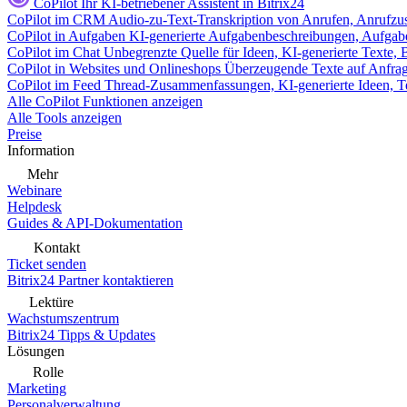
CoPilot
Ihr KI-betriebener Assistent in Bitrix24
CoPilot im CRM
Audio-zu-Text-Transkription von Anrufen, Anrufzu
CoPilot in Aufgaben
KI-generierte Aufgabenbeschreibungen, Aufga
CoPilot im Chat
Unbegrenzte Quelle für Ideen, KI-generierte Texte,
CoPilot in Websites und Onlineshops
Überzeugende Texte auf Anfrage,
CoPilot im Feed
Thread-Zusammenfassungen, KI-generierte Ideen, Te
Alle CoPilot Funktionen anzeigen
Alle Tools anzeigen
Preise
Information
Mehr
Webinare
Helpdesk
Guides & API-Dokumentation
Kontakt
Ticket senden
Bitrix24 Partner kontaktieren
Lektüre
Wachstumszentrum
Bitrix24 Tipps & Updates
Lösungen
Rolle
Marketing
Personalverwaltung