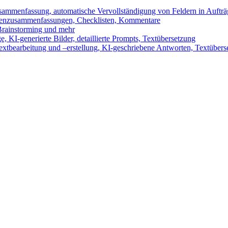
sammenfassung, automatische Vervollständigung von Feldern in Auftr
benzusammenfassungen, Checklisten, Kommentare
 Brainstorming und mehr
 KI-generierte Bilder, detaillierte Prompts, Textübersetzung
xtbearbeitung und –erstellung, KI-geschriebene Antworten, Textübers