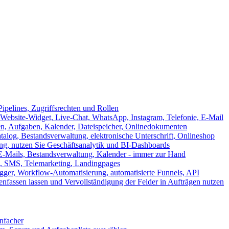
ipelines, Zugriffsrechten und Rollen
ebsite-Widget, Live-Chat, WhatsApp, Instagram, Telefonie, E-Mail
en, Aufgaben, Kalender, Dateispeicher, Onlinedokumenten
log, Bestandsverwaltung, elektronische Unterschrift, Onlineshop
tung, nutzen Sie Geschäftsanalytik und BI-Dashboards
E-Mails, Bestandsverwaltung, Kalender - immer zur Hand
, SMS, Telemarketing, Landingpages
ger, Workflow-Automatisierung, automatisierte Funnels, API
nfassen lassen und Vervollständigung der Felder in Aufträgen nutzen
infacher