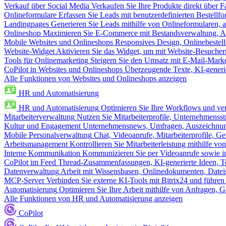
Verkauf über Social Media
Verkaufen Sie Ihre Produkte direkt über
Onlineformulare
Erfassen Sie Leads mit benutzerdefinierten Bestell
Landingpages
Generieren Sie Leads mithilfe von Onlineformularen, a
Onlineshop
Maximieren Sie E-Commerce mit Bestandsverwaltung, Au
Mobile Websites und Onlineshops
Responsives Design, Onlinebestel
Website-Widget
Aktivieren Sie das Widget, um mit Website-Besucher
Tools für Onlinemarketing
Steigern Sie den Umsatz mit E-Mail-Mark
CoPilot in Websites und Onlineshops
Überzeugende Texte, KI-generier
Alle Funktionen von Websites und Onlineshops anzeigen
HR und Automatisierung
HR und Automatisierung
Optimieren Sie Ihre Workflows und ver
Mitarbeiterverwaltung
Nutzen Sie Mitarbeiterprofile, Unternehmensstr
Kultur und Engagement
Unternehmensnews, Umfragen, Auszeichnung
Mobile Personalverwaltung
Chat, Videoanrufe, Mitarbeiterprofile,
Arbeitsmanagement
Kontrollieren Sie Mitarbeiterleistung mithilfe vo
Interne Kommunikation
Kommunizieren Sie per Videoanrufe sowie in
CoPilot im Feed
Thread-Zusammenfassungen, KI-generierte Ideen, Te
Datenverwaltung
Arbeit mit Wissensbasen, Onlinedokumenten, Dateis
MCP-Server
Verbinden Sie externe KI-Tools mit Bitrix24 und führen
Automatisierung
Optimieren Sie Ihre Arbeit mithilfe von Anfrage
Alle Funktionen von HR und Automatisierung anzeigen
CoPilot