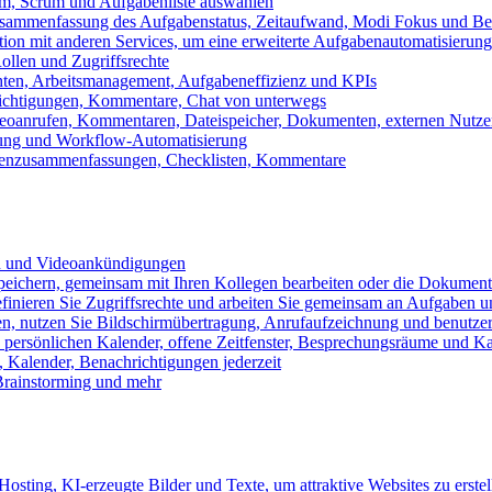
m, Scrum und Aufgabenliste auswählen
usammenfassung des Aufgabenstatus, Zeitaufwand, Modi Fokus und Bea
tion mit anderen Services, um eine erweiterte Aufgabenautomatisierung
ollen und Zugriffsrechte
chten, Arbeitsmanagement, Aufgabeneffizienz und KPIs
ichtigungen, Kommentare, Chat von unterwegs
Videoanrufen, Kommentaren, Dateispeicher, Dokumenten, externen Nutz
llung und Workflow-Automatisierung
benzusammenfassungen, Checklisten, Kommentare
n und Videoankündigungen
eichern, gemeinsam mit Ihren Kollegen bearbeiten oder die Dokument
definieren Sie Zugriffsrechte und arbeiten Sie gemeinsam an Aufgaben u
n, nutzen Sie Bildschirmübertragung, Anrufaufzeichnung und benutzer
persönlichen Kalender, offene Zeitfenster, Besprechungsräume und K
Kalender, Benachrichtigungen jederzeit
 Brainstorming und mehr
sting, KI-erzeugte Bilder und Texte, um attraktive Websites zu erstel