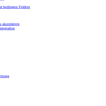
it bedingten Feldern
u akzeptieren
ntegration
etzung