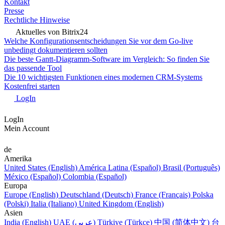
Kontakt
Presse
Rechtliche Hinweise
Aktuelles von Bitrix24
Welche Konfigurationsentscheidungen Sie vor dem Go-live
unbedingt dokumentieren sollten
Die beste Gantt-Diagramm-Software im Vergleich: So finden Sie
das passende Tool
Die 10 wichtigsten Funktionen eines modernen CRM-Systems
Kostenfrei starten
LogIn
LogIn
Mein Account
de
Amerika
United States (English)
América Latina (Español)
Brasil (Português)
México (Español)
Colombia (Español)
Europa
Europe (English)
Deutschland (Deutsch)
France (Français)
Polska
(Polski)
Italia (Italiano)
United Kingdom (English)
Asien
India (English)
UAE (عربي)
Türkiye (Türkçe)
中国 (简体中文)
台