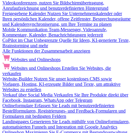
Videokonferenzen, nutzen Sie Bildschirmübertragung,
Anrufaufzeichnung und benutzerdefinierten Hintergrund
Freigegebene Kalender
Nutzen Sie Unternehmenskalender oder
Ihren persönlichen Kalender, offene Zeitfenster, Besprechungsräume
und Kalendersynchroniserung, um Ihre Termine zu planen
Mobile Kommunikation
Team-Messenger, Videoanrufe,
Kommentare, Kalender, Benachrichtigungen jederzeit
CoPilot im Chat
Unbegrenzte Quelle für Ideen, KI-generierte Texte,
Brainstorming und mehr
Alle Funktionen der Zusammenarbeit anzeigen
Websites und Onlineshops
Websites und Onlineshops
Erstellen Sie Websites, die
verkaufen
Website-Builder
Nutzen Sie unser kostenloses CMS sowie
Vorlagen, Hosting, KI-erzeugte Bilder und Texte, um attraktive
Websites zu erstellen
Verkauf über Social Media
Verkaufen Sie Ihre Produkte direkt über
Facebook, Instagram, WhatsApp oder Telegram
Onlineformulare
Erfassen Sie Leads mit benutzerdefinierten
Bestellformularen, Registrierungs- und Feedback-Formularen und
Formularen mit bedingten Feldern
Landingpages
Generieren Sie Leads mithilfe von Onlineformularen,
automatisierten Funnels und Integration mit Google Analytics
Onlineshop
Maximieren Sie E-Commerce mit Bestandsverwaltung,