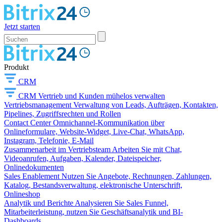
Jetzt starten
Produkt
CRM
CRM
Vertrieb und Kunden mühelos verwalten
Vertriebsmanagement
Verwaltung von Leads, Aufträgen, Kontakten,
Pipelines, Zugriffsrechten und Rollen
Contact Center
Omnichannel-Kommunikation über
Onlineformulare, Website-Widget, Live-Chat, WhatsApp,
Instagram, Telefonie, E-Mail
Zusammenarbeit im Vertriebsteam
Arbeiten Sie mit Chat,
Videoanrufen, Aufgaben, Kalender, Dateispeicher,
Onlinedokumenten
Sales Enablement
Nutzen Sie Angebote, Rechnungen, Zahlungen,
Katalog, Bestandsverwaltung, elektronische Unterschrift,
Onlineshop
Analytik und Berichte
Analysieren Sie Sales Funnel,
Mitarbeiterleistung, nutzen Sie Geschäftsanalytik und BI-
Dashboards