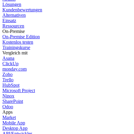
Lösungen
Kundenbewertungen
Alternativen
Einsatz
Ressourcen
On-Premise
On-Premise Edition
Kostenlos testen
Trainingskurse
Vergleich mit
Asana
ClickUp
monday.com
Zoho
Trello
HubSpot
Microsoft Project
Ninox
SharePoint
Odoo
Apps
Market
Mobile App
Desktop App
API/Entwickler