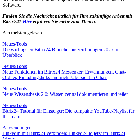
Software.
Finden Sie die Nachricht nützlich für Ihre zukünftige Arbeit mit
Bitrix24?
Hier
erfahren Sie mehr zum Thema!
Am meisten gelesen
Neues/Tools
Die wichtigsten Bitrix24 Branchenauszeichnungen 2025 im
Überblick
Neues/Tools
Neue Funktionen im Bitrix24 Messenger: Erwähnungen, Chat-
Ordner, Einladungslinks und mehr Übersicht in Chats
Neues/Tools
Neue Wissensbasis 2.0: Wissen zentral dokumentieren und teilen
Neues/Tools
Bitrix24 Tutorial für Einsteiger: Die kompakte YouTube-Playlist für
Ihr Team
Anwendungen
LinkedIn mit Bitrix24 verbinden: Linked24.io jetzt im Bitrix24
Market