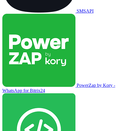
SMSAPI
PowerZap by Kory -
WhatsApp for Bitrix24