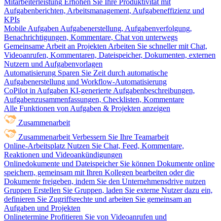
Mitarbeiterleistung
Erhöhen Sie Ihre Produktivität mit
Aufgabenberichten, Arbeitsmanagement, Aufgabeneffizienz und
KPIs
Mobile Aufgaben
Aufgabenerstellung, Aufgabenverfolgung,
Benachrichtigungen, Kommentare, Chat von unterwegs
Gemeinsame Arbeit an Projekten
Arbeiten Sie schneller mit Chat,
Videoanrufen, Kommentaren, Dateispeicher, Dokumenten, externen
Nutzern und Aufgabenvorlagen
Automatisierung
Sparen Sie Zeit durch automatische
Aufgabenerstellung und Workflow-Automatisierung
CoPilot in Aufgaben
KI-generierte Aufgabenbeschreibungen,
Aufgabenzusammenfassungen, Checklisten, Kommentare
Alle Funktionen von Aufgaben & Projekten anzeigen
Zusammenarbeit
Zusammenarbeit
Verbessern Sie Ihre Teamarbeit
Online-Arbeitsplatz
Nutzen Sie Chat, Feed, Kommentare,
Reaktionen und Videoankündigungen
Onlinedokumente und Dateispeicher
Sie können Dokumente online
speichern, gemeinsam mit Ihren Kollegen bearbeiten oder die
Dokumente freigeben, indem Sie den Unternehmensdrive nutzen
Gruppen
Erstellen Sie Gruppen, laden Sie externe Nutzer dazu ein,
definieren Sie Zugriffsrechte und arbeiten Sie gemeinsam an
Aufgaben und Projekten
Onlinetermine
Profitieren Sie von Videoanrufen und