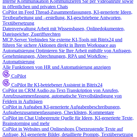
Interne Kommunikation
Kommunizieren Sie per Videoanrufe sowie
in öffentlichen und privaten Chats
CoPilot im Feed
Thread-Zusammenfassungen, KI-generierte Ideen,
Textbearbeitung und –erstellung, KI-geschriebene Antworten,
Textübersetzung
Datenverwaltung
Arbeit mit Wissensbasen, Onlinedokumenten,
Dateispeicher, Zugriffsrechten
MCP-Server
Verbinden Sie externe KI-Tools mit Bitrix24 und
führen Sie sichere Aktionen direkt in Ihrem Workspace aus
Automatisierung
Optimieren Sie Ihre Arbeit mithilfe von Anfragen,
Genehmigungen, Abrechnungen, RPA und Workflow-
Automatisierung
Alle Funktionen von HR und Automatisierung anzeigen
CoPilot
CoPilot
Ihr KI-betriebener Assistent in Bitrix24
CoPilot im CRM
Audio-zu-Text-Transkription von Anrufen,
Anrufzusammenfassung, automatische Vervollständigung von
Feldern in Aufträgen
CoPilot in Aufgaben
KI-generierte Aufgabenbeschreibungen,
Aufgabenzusammenfassungen, Checklisten, Kommentare
CoPilot im Chat
Unbegrenzte Quelle für Ideen, KI-generierte Texte,
Brainstorming und mehr
CoPilot in Websites und Onlineshops
Überzeugende Texte auf
Anfrage, KI-generierte Bilder, detaillierte Prompts, Textübersetzung