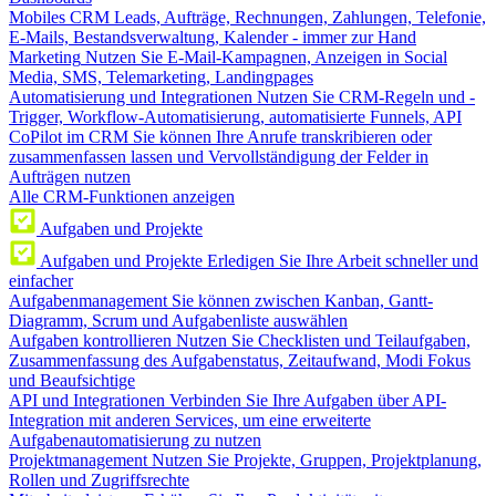
Mobiles CRM
Leads, Aufträge, Rechnungen, Zahlungen, Telefonie,
E-Mails, Bestandsverwaltung, Kalender - immer zur Hand
Marketing
Nutzen Sie E-Mail-Kampagnen, Anzeigen in Social
Media, SMS, Telemarketing, Landingpages
Automatisierung und Integrationen
Nutzen Sie CRM-Regeln und -
Trigger, Workflow-Automatisierung, automatisierte Funnels, API
CoPilot im CRM
Sie können Ihre Anrufe transkribieren oder
zusammenfassen lassen und Vervollständigung der Felder in
Aufträgen nutzen
Alle CRM-Funktionen anzeigen
Aufgaben und Projekte
Aufgaben und Projekte
Erledigen Sie Ihre Arbeit schneller und
einfacher
Aufgabenmanagement
Sie können zwischen Kanban, Gantt-
Diagramm, Scrum und Aufgabenliste auswählen
Aufgaben kontrollieren
Nutzen Sie Checklisten und Teilaufgaben,
Zusammenfassung des Aufgabenstatus, Zeitaufwand, Modi Fokus
und Beaufsichtige
API und Integrationen
Verbinden Sie Ihre Aufgaben über API-
Integration mit anderen Services, um eine erweiterte
Aufgabenautomatisierung zu nutzen
Projektmanagement
Nutzen Sie Projekte, Gruppen, Projektplanung,
Rollen und Zugriffsrechte