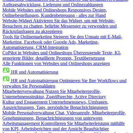
Auftragsabwicklung, Lieferung und Onlinezahlungen
Mobile Websites und Onlineshops
Responsives Design,
Onlinebestellungen, Kundenbetreuung - alles zur Hand
Website-Widget
Aktivieren Sie das Widget, um mit Website-
Besuchern zu chatten, beliebte Messenger zu verwenden und
Rückrufanfragen zu akzeptieren
Tools für Onlinemarketing
Steigern Sie den Umsatz mit E-Mail-
Marketing, Facebook oder Google Ads, Marketing-
Automatisierung, CRM-Integration
CoPilot in Websites und Onlineshops
Überzeugende Texte, KI-
generierte Bilder, detaillierte Prompts, Textübersetzung
Alle Funktionen von Websites und Onlineshops anzeigen
HR und Automatisierung
HR und Automatisierung
Optimieren Sie Ihre Workflows und
verwalten Sie Personaldaten
Mitarbeiterverwaltung
Nutzen Sie Mitarbeiterprofile,
Unternehmensstruktur, Zugriffsrechte, Active Directory
Kultur und Engagement
Unternehmensnews, Umfragen,
Auszeichnungen, Tags, persönliche Benachrichtigungen
Mobile Personalverwaltung
Chat, Videoanrufe, Mitarbeiterprofile,
Genehmigungen, Benachrichtigungen von unterwegs
Arbeitsmanagement
Kontrollieren Sie Mitarbeiterleistung mithilfe
von KPI, Arbeitsberichten und der Ansicht Beaufsichtige