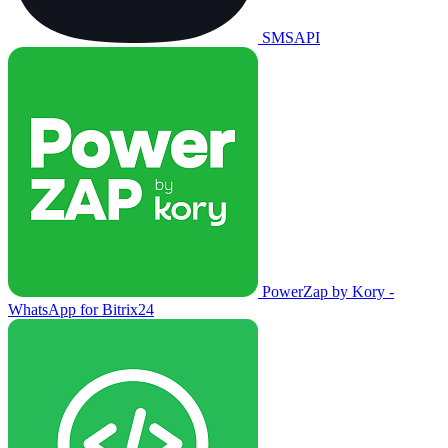
SMSAPI
PowerZap by Kory -
WhatsApp for Bitrix24