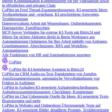
Interne Kommunikation
Kommunizieren Sie per Videoanrufe sowie
in öffentlichen und privaten Chats
CoPilot im Feed
Thread-Zusammenfassungen, KI-generierte Ideen,
Textbearbeitung und –erstellung, KI-geschriebene Antworten,
Textübersetzung
Datenverwaltung
Arbeit mit Wissensbasen, Onlinedokumenten,
Dateispeicher, Zugriffsrechten
MCP-Server
Verbinden Sie externe KI-Tools mit Bitrix24 und
führen Sie sichere Aktionen direkt in Ihrem Workspace aus
Automatisierung
Optimieren Sie Ihre Arbeit mithilfe von Anfragen,
Genehmigungen, Abrechnungen, RPA und Workflow-
Automatisierung
Alle Funktionen von HR und Automatisierung anzeigen
CoPilot
CoPilot
Ihr KI-betriebener Assistent in Bitrix24
CoPilot im CRM
Audio-zu-Text-Transkription von Anrufen,
Anrufzusammenfassung, automatische Vervollständigung von
Feldern in Aufträgen
CoPilot in Aufgaben
KI-generierte Aufgabenbeschreibungen,
Aufgabenzusammenfassungen, Checklisten, Kommentare
CoPilot im Chat
Unbegrenzte Quelle für Ideen, KI-generierte Texte,
Brainstorming und mehr
CoPilot in Websites und Onlineshops
Überzeugende Texte auf
Anfrage, KI-generierte Bilder, detaillierte Prompts, Textübersetzung