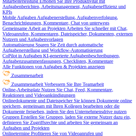
Mitarbeiterleistung
Erhöhen Sie Ihre Produktivität mit
Aufgabenberichten, Arbeitsmanagement, Aufgabeneffizienz und
KPIs
Mobile Aufgaben
Aufgabenerstellung, Aufgabenverfolgung,
Benachrichtigungen, Kommentare, Chat von unterwegs
Gemeinsame Arbeit an Projekten
Arbeiten Sie schneller mit Chat,
Videoanrufen, Kommentaren, Dateispeicher, Dokumenten, externen
Nutzern und Aufgabenvorlagen
Automatisierung
Sparen Sie Zeit durch automatische
Aufgabenerstellung und Workflow-Automatisierung
CoPilot in Aufgaben
KI-generierte Aufgabenbeschreibungen,
Aufgabenzusammenfassungen, Checklisten, Kommentare
Alle Funktionen von Aufgaben & Projekten anzeigen
Zusammenarbeit
Zusammenarbeit
Verbessern Sie Ihre Teamarbeit
Online-Arbeitsplatz
Nutzen Sie Chat, Feed, Kommentare,
Reaktionen und Videoankündigungen
Onlinedokumente und Dateispeicher
Sie können Dokumente online
speichern, gemeinsam mit Ihren Kollegen bearbeiten oder die
Dokumente freigeben, indem Sie den Unternehmensdrive nutzen
Gruppen
Erstellen Sie Gruppen, laden Sie externe Nutzer dazu ein,
definieren Sie Zugriffsrechte und arbeiten Sie gemeinsam an
Aufgaben und Projekten
Onlinetermine
Profitieren Sie von Videoanrufen und