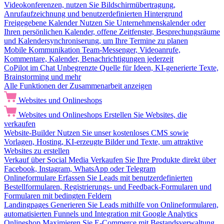
Videokonferenzen, nutzen Sie Bildschirmübertragung,
Anrufaufzeichnung und benutzerdefinierten Hintergrund
Freigegebene Kalender
Nutzen Sie Unternehmenskalender oder
Ihren persönlichen Kalender, offene Zeitfenster, Besprechungsräume
und Kalendersynchroniserung, um Ihre Termine zu planen
Mobile Kommunikation
Team-Messenger, Videoanrufe,
Kommentare, Kalender, Benachrichtigungen jederzeit
CoPilot im Chat
Unbegrenzte Quelle für Ideen, KI-generierte Texte,
Brainstorming und mehr
Alle Funktionen der Zusammenarbeit anzeigen
Websites und Onlineshops
Websites und Onlineshops
Erstellen Sie Websites, die
verkaufen
Website-Builder
Nutzen Sie unser kostenloses CMS sowie
Vorlagen, Hosting, KI-erzeugte Bilder und Texte, um attraktive
Websites zu erstellen
Verkauf über Social Media
Verkaufen Sie Ihre Produkte direkt über
Facebook, Instagram, WhatsApp oder Telegram
Onlineformulare
Erfassen Sie Leads mit benutzerdefinierten
Bestellformularen, Registrierungs- und Feedback-Formularen und
Formularen mit bedingten Feldern
Landingpages
Generieren Sie Leads mithilfe von Onlineformularen,
automatisierten Funnels und Integration mit Google Analytics
Onlineshop
Maximieren Sie E-Commerce mit Bestandsverwaltung,