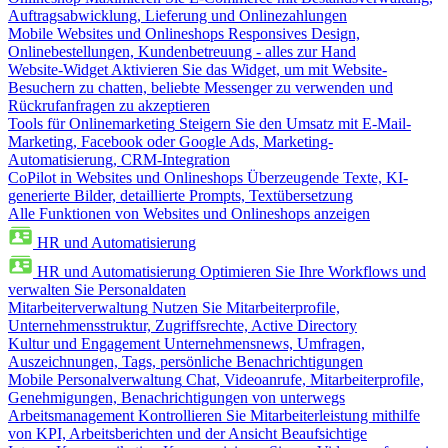
Auftragsabwicklung, Lieferung und Onlinezahlungen
Mobile Websites und Onlineshops
Responsives Design,
Onlinebestellungen, Kundenbetreuung - alles zur Hand
Website-Widget
Aktivieren Sie das Widget, um mit Website-
Besuchern zu chatten, beliebte Messenger zu verwenden und
Rückrufanfragen zu akzeptieren
Tools für Onlinemarketing
Steigern Sie den Umsatz mit E-Mail-
Marketing, Facebook oder Google Ads, Marketing-
Automatisierung, CRM-Integration
CoPilot in Websites und Onlineshops
Überzeugende Texte, KI-
generierte Bilder, detaillierte Prompts, Textübersetzung
Alle Funktionen von Websites und Onlineshops anzeigen
HR und Automatisierung
HR und Automatisierung
Optimieren Sie Ihre Workflows und
verwalten Sie Personaldaten
Mitarbeiterverwaltung
Nutzen Sie Mitarbeiterprofile,
Unternehmensstruktur, Zugriffsrechte, Active Directory
Kultur und Engagement
Unternehmensnews, Umfragen,
Auszeichnungen, Tags, persönliche Benachrichtigungen
Mobile Personalverwaltung
Chat, Videoanrufe, Mitarbeiterprofile,
Genehmigungen, Benachrichtigungen von unterwegs
Arbeitsmanagement
Kontrollieren Sie Mitarbeiterleistung mithilfe
von KPI, Arbeitsberichten und der Ansicht Beaufsichtige