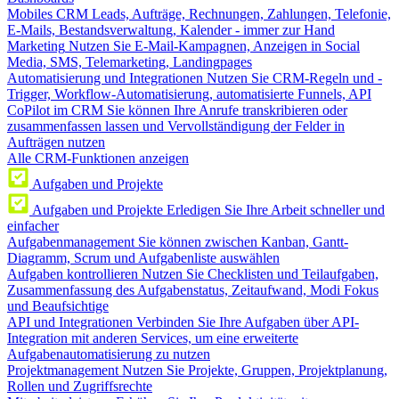
Mobiles CRM
Leads, Aufträge, Rechnungen, Zahlungen, Telefonie,
E-Mails, Bestandsverwaltung, Kalender - immer zur Hand
Marketing
Nutzen Sie E-Mail-Kampagnen, Anzeigen in Social
Media, SMS, Telemarketing, Landingpages
Automatisierung und Integrationen
Nutzen Sie CRM-Regeln und -
Trigger, Workflow-Automatisierung, automatisierte Funnels, API
CoPilot im CRM
Sie können Ihre Anrufe transkribieren oder
zusammenfassen lassen und Vervollständigung der Felder in
Aufträgen nutzen
Alle CRM-Funktionen anzeigen
Aufgaben und Projekte
Aufgaben und Projekte
Erledigen Sie Ihre Arbeit schneller und
einfacher
Aufgabenmanagement
Sie können zwischen Kanban, Gantt-
Diagramm, Scrum und Aufgabenliste auswählen
Aufgaben kontrollieren
Nutzen Sie Checklisten und Teilaufgaben,
Zusammenfassung des Aufgabenstatus, Zeitaufwand, Modi Fokus
und Beaufsichtige
API und Integrationen
Verbinden Sie Ihre Aufgaben über API-
Integration mit anderen Services, um eine erweiterte
Aufgabenautomatisierung zu nutzen
Projektmanagement
Nutzen Sie Projekte, Gruppen, Projektplanung,
Rollen und Zugriffsrechte