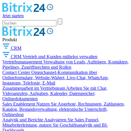
Jetzt starten
Produkt
CRM
CRM
Vertrieb und Kunden mühelos verwalten
Vertriebsmanagement
Verwaltung von Leads, Aufträgen, Kontakten,
Pipelines, Zugriffsrechten und Rollen
Contact Center
Omnichannel-Kommunikation über
Onlineformulare, Website-Widget, Live-Chat, WhatsApp,
Instagram, Telefonie, E-Mail
Zusammenarbeit im Vertriebsteam
Arbeiten Sie mit Chat,
Videoanrufen, Aufgaben, Kalender, Dateispeicher,
Onlinedokumenten
Sales Enablement
Nutzen Sie Angebote, Rechnungen, Zahlungen,
Katalog, Bestandsverwaltung, elektronische Unterschrift,
Onlineshop
Analytik und Berichte
Analysieren Sie Sales Funnel,
Mitarbeiterleistung, nutzen Sie Geschäftsanalytik und BI-
Dashboards