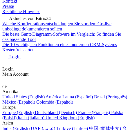
Kontakt
Presse
Rechtliche Hinweise
Aktuelles von Bitrix24
Welche Konfigurationsentscheidungen Sie vor dem Go-live
unbedingt dokumentieren sollten
Die beste Gantt-Diagramm-Software im Vergleich: So finden Sie
das passende Tool
Die 10 wichtigsten Funktionen eines modernen CRM-Systems
Kostenfrei starten
LogIn
LogIn
Mein Account
de
Amerika
United States (English)
América Latina (Español)
Brasil (Português)
México (Español)
Colombia (Español)
Europa
Europe (English)
Deutschland (Deutsch)
France (Français)
Polska
(Polski)
Italia (Italiano)
United Kingdom (English)
Asien
India (English)
UAE (عربي)
Türkiye (Türkçe)
中国 (简体中文)
台