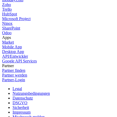
Zoho
Trello
HubSpot
Microsoft Project
Ninox
SharePoint
Odoo
Apps
Market
Mobile App
Desktop App
API/Entwickler
Google API Services
Partner
Partner finden
Partner werden
Partner-Login
Legal
Nutzungsbedingungen
Datenschutz
DSGVO
Sicherheit
Impressum
Missbrauch melden