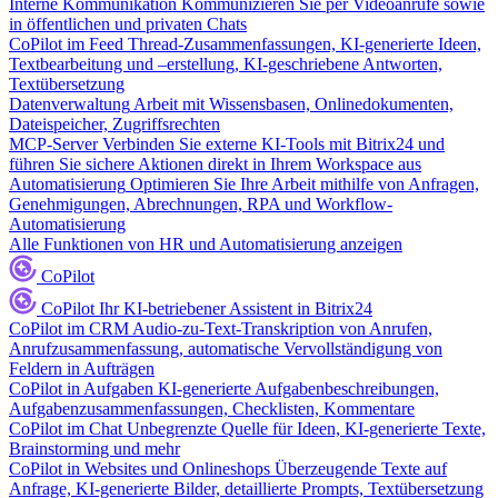
Interne Kommunikation
Kommunizieren Sie per Videoanrufe sowie
in öffentlichen und privaten Chats
CoPilot im Feed
Thread-Zusammenfassungen, KI-generierte Ideen,
Textbearbeitung und –erstellung, KI-geschriebene Antworten,
Textübersetzung
Datenverwaltung
Arbeit mit Wissensbasen, Onlinedokumenten,
Dateispeicher, Zugriffsrechten
MCP-Server
Verbinden Sie externe KI-Tools mit Bitrix24 und
führen Sie sichere Aktionen direkt in Ihrem Workspace aus
Automatisierung
Optimieren Sie Ihre Arbeit mithilfe von Anfragen,
Genehmigungen, Abrechnungen, RPA und Workflow-
Automatisierung
Alle Funktionen von HR und Automatisierung anzeigen
CoPilot
CoPilot
Ihr KI-betriebener Assistent in Bitrix24
CoPilot im CRM
Audio-zu-Text-Transkription von Anrufen,
Anrufzusammenfassung, automatische Vervollständigung von
Feldern in Aufträgen
CoPilot in Aufgaben
KI-generierte Aufgabenbeschreibungen,
Aufgabenzusammenfassungen, Checklisten, Kommentare
CoPilot im Chat
Unbegrenzte Quelle für Ideen, KI-generierte Texte,
Brainstorming und mehr
CoPilot in Websites und Onlineshops
Überzeugende Texte auf
Anfrage, KI-generierte Bilder, detaillierte Prompts, Textübersetzung