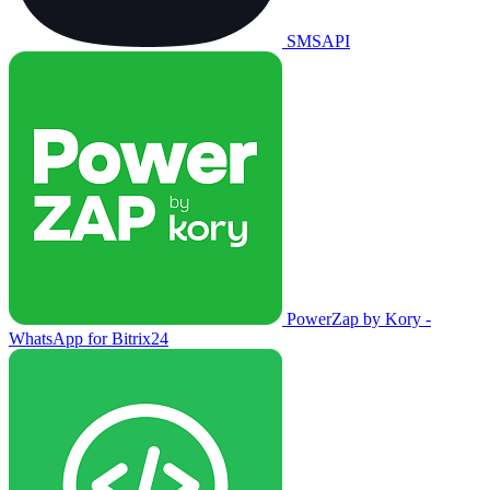
SMSAPI
PowerZap by Kory -
WhatsApp for Bitrix24