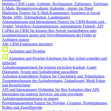
Mobiles CRM
Leads, Aufträge, Rechnungen, Zahlungen, Telefonie,
E-Mails, Bestandsverwaltung, Kalender - immer zur Hand
Marketing
Nutzen Sie E-Mail-Kampagnen, Anzeigen in Social
Media, SMS, Telemarketing, Landingpages
Automatisierung und Integrationen
Nutzen Sie CRM-Regeln und -
Trigger, Workflow-Automatisierung, automatisierte Funnels, API
CoPilot im CRM
Sie können Ihre Anrufe transkribieren oder
zusammenfassen lassen und Vervollständigung der Felder in
Aufträgen nutzen
Alle CRM-Funktionen anzeigen
Aufgaben und Projekte
Aufgaben und Projekte
Erledigen Sie Ihre Arbeit schneller und
einfacher
Aufgabenmanagement
Sie können zwischen Kanban, Gantt-
Diagramm, Scrum und Aufgabenliste auswählen
Aufgaben kontrollieren
Nutzen Sie Checklisten und Teilaufgaben,
Zusammenfassung des Aufgabenstatus, Zeitaufwand, Modi Fokus
und Beaufsichtige
API und Integrationen
Verbinden Sie Ihre Aufgaben über API-
Integration mit anderen Services, um eine erweiterte
Aufgabenautomatisierung zu nutzen
Projektmanagement
Nutzen Sie Projekte, Gruppen, Projektplanung,
Rollen und Zugriffsrechte