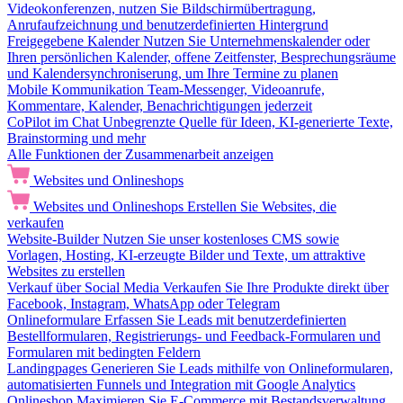
Videokonferenzen, nutzen Sie Bildschirmübertragung,
Anrufaufzeichnung und benutzerdefinierten Hintergrund
Freigegebene Kalender
Nutzen Sie Unternehmenskalender oder
Ihren persönlichen Kalender, offene Zeitfenster, Besprechungsräume
und Kalendersynchroniserung, um Ihre Termine zu planen
Mobile Kommunikation
Team-Messenger, Videoanrufe,
Kommentare, Kalender, Benachrichtigungen jederzeit
CoPilot im Chat
Unbegrenzte Quelle für Ideen, KI-generierte Texte,
Brainstorming und mehr
Alle Funktionen der Zusammenarbeit anzeigen
Websites und Onlineshops
Websites und Onlineshops
Erstellen Sie Websites, die
verkaufen
Website-Builder
Nutzen Sie unser kostenloses CMS sowie
Vorlagen, Hosting, KI-erzeugte Bilder und Texte, um attraktive
Websites zu erstellen
Verkauf über Social Media
Verkaufen Sie Ihre Produkte direkt über
Facebook, Instagram, WhatsApp oder Telegram
Onlineformulare
Erfassen Sie Leads mit benutzerdefinierten
Bestellformularen, Registrierungs- und Feedback-Formularen und
Formularen mit bedingten Feldern
Landingpages
Generieren Sie Leads mithilfe von Onlineformularen,
automatisierten Funnels und Integration mit Google Analytics
Onlineshop
Maximieren Sie E-Commerce mit Bestandsverwaltung,