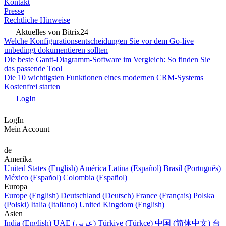
Kontakt
Presse
Rechtliche Hinweise
Aktuelles von Bitrix24
Welche Konfigurationsentscheidungen Sie vor dem Go-live
unbedingt dokumentieren sollten
Die beste Gantt-Diagramm-Software im Vergleich: So finden Sie
das passende Tool
Die 10 wichtigsten Funktionen eines modernen CRM-Systems
Kostenfrei starten
LogIn
LogIn
Mein Account
de
Amerika
United States (English)
América Latina (Español)
Brasil (Português)
México (Español)
Colombia (Español)
Europa
Europe (English)
Deutschland (Deutsch)
France (Français)
Polska
(Polski)
Italia (Italiano)
United Kingdom (English)
Asien
India (English)
UAE (عربي)
Türkiye (Türkçe)
中国 (简体中文)
台