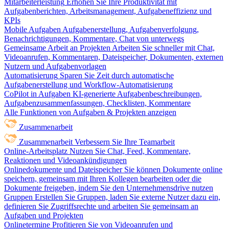
Mitarbeiterleistung
Erhöhen Sie Ihre Produktivität mit
Aufgabenberichten, Arbeitsmanagement, Aufgabeneffizienz und
KPIs
Mobile Aufgaben
Aufgabenerstellung, Aufgabenverfolgung,
Benachrichtigungen, Kommentare, Chat von unterwegs
Gemeinsame Arbeit an Projekten
Arbeiten Sie schneller mit Chat,
Videoanrufen, Kommentaren, Dateispeicher, Dokumenten, externen
Nutzern und Aufgabenvorlagen
Automatisierung
Sparen Sie Zeit durch automatische
Aufgabenerstellung und Workflow-Automatisierung
CoPilot in Aufgaben
KI-generierte Aufgabenbeschreibungen,
Aufgabenzusammenfassungen, Checklisten, Kommentare
Alle Funktionen von Aufgaben & Projekten anzeigen
Zusammenarbeit
Zusammenarbeit
Verbessern Sie Ihre Teamarbeit
Online-Arbeitsplatz
Nutzen Sie Chat, Feed, Kommentare,
Reaktionen und Videoankündigungen
Onlinedokumente und Dateispeicher
Sie können Dokumente online
speichern, gemeinsam mit Ihren Kollegen bearbeiten oder die
Dokumente freigeben, indem Sie den Unternehmensdrive nutzen
Gruppen
Erstellen Sie Gruppen, laden Sie externe Nutzer dazu ein,
definieren Sie Zugriffsrechte und arbeiten Sie gemeinsam an
Aufgaben und Projekten
Onlinetermine
Profitieren Sie von Videoanrufen und