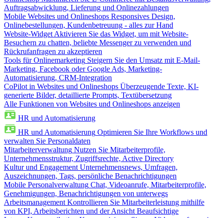
Auftragsabwicklung, Lieferung und Onlinezahlungen
Mobile Websites und Onlineshops
Responsives Design,
Onlinebestellungen, Kundenbetreuung - alles zur Hand
Website-Widget
Aktivieren Sie das Widget, um mit Website-
Besuchern zu chatten, beliebte Messenger zu verwenden und
Rückrufanfragen zu akzeptieren
Tools für Onlinemarketing
Steigern Sie den Umsatz mit E-Mail-
Marketing, Facebook oder Google Ads, Marketing-
Automatisierung, CRM-Integration
CoPilot in Websites und Onlineshops
Überzeugende Texte, KI-
generierte Bilder, detaillierte Prompts, Textübersetzung
Alle Funktionen von Websites und Onlineshops anzeigen
HR und Automatisierung
HR und Automatisierung
Optimieren Sie Ihre Workflows und
verwalten Sie Personaldaten
Mitarbeiterverwaltung
Nutzen Sie Mitarbeiterprofile,
Unternehmensstruktur, Zugriffsrechte, Active Directory
Kultur und Engagement
Unternehmensnews, Umfragen,
Auszeichnungen, Tags, persönliche Benachrichtigungen
Mobile Personalverwaltung
Chat, Videoanrufe, Mitarbeiterprofile,
Genehmigungen, Benachrichtigungen von unterwegs
Arbeitsmanagement
Kontrollieren Sie Mitarbeiterleistung mithilfe
von KPI, Arbeitsberichten und der Ansicht Beaufsichtige