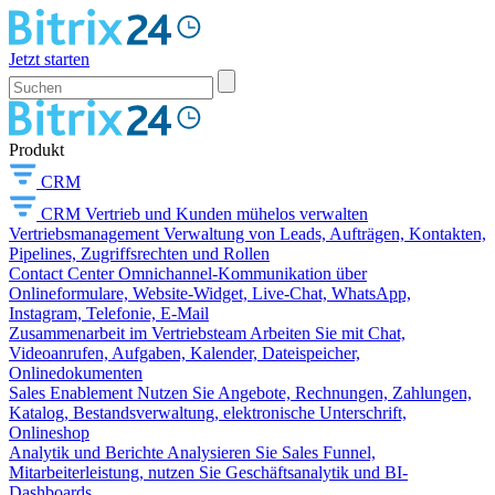
Jetzt starten
Produkt
CRM
CRM
Vertrieb und Kunden mühelos verwalten
Vertriebsmanagement
Verwaltung von Leads, Aufträgen, Kontakten,
Pipelines, Zugriffsrechten und Rollen
Contact Center
Omnichannel-Kommunikation über
Onlineformulare, Website-Widget, Live-Chat, WhatsApp,
Instagram, Telefonie, E-Mail
Zusammenarbeit im Vertriebsteam
Arbeiten Sie mit Chat,
Videoanrufen, Aufgaben, Kalender, Dateispeicher,
Onlinedokumenten
Sales Enablement
Nutzen Sie Angebote, Rechnungen, Zahlungen,
Katalog, Bestandsverwaltung, elektronische Unterschrift,
Onlineshop
Analytik und Berichte
Analysieren Sie Sales Funnel,
Mitarbeiterleistung, nutzen Sie Geschäftsanalytik und BI-
Dashboards