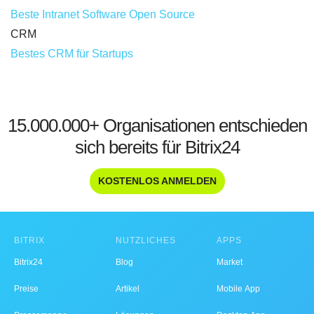
Beste Intranet Software Open Source
CRM
Bestes CRM für Startups
15.000.000+ Organisationen entschieden
sich bereits für Bitrix24
KOSTENLOS ANMELDEN
BITRIX
NÜTZLICHES
APPS
Bitrix24
Blog
Market
Preise
Artikel
Mobile App