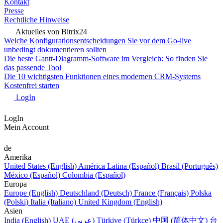
Kontakt
Presse
Rechtliche Hinweise
Aktuelles von Bitrix24
Welche Konfigurationsentscheidungen Sie vor dem Go-live
unbedingt dokumentieren sollten
Die beste Gantt-Diagramm-Software im Vergleich: So finden Sie
das passende Tool
Die 10 wichtigsten Funktionen eines modernen CRM-Systems
Kostenfrei starten
LogIn
LogIn
Mein Account
de
Amerika
United States (English)
América Latina (Español)
Brasil (Português)
México (Español)
Colombia (Español)
Europa
Europe (English)
Deutschland (Deutsch)
France (Français)
Polska
(Polski)
Italia (Italiano)
United Kingdom (English)
Asien
India (English)
UAE (عربي)
Türkiye (Türkçe)
中国 (简体中文)
台