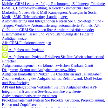
Mobiles CRM
Leads, Aufträge, Rechnungen, Zahlungen, Telefonie,
E-Mails, Bestandsverwaltung, Kalender - immer zur Hand
Marketing
Nutzen Sie E-Mail-Kampagnen, Anzeigen in Social
Media, SMS, Telemarketing, Landingpages
Automatisierung und Integrationen
Nutzen Sie CRM-Regeln und -
Trigger, Workflow-Automatisierung, automatisierte Funnels, API
CoPilot im CRM
Sie können Ihre Anrufe transkribieren oder
zusammenfassen lassen und Vervollständigung der Felder in
Aufträgen nutzen
Alle CRM-Funktionen anzeigen
Aufgaben und Projekte
Aufgaben und Projekte
Erledigen Sie Ihre Arbeit schneller und
einfacher
Aufgabenmanagement
Sie können zwischen Kanban, Gantt-
Diagramm, Scrum und Aufgabenliste auswählen
Aufgaben kontrollieren
Nutzen Sie Checklisten und Teilaufgaben,
Zusammenfassung des Aufgabenstatus, Zeitaufwand, Modi Fokus
und Beaufsichtige
API und Integrationen
Verbinden Sie Ihre Aufgaben über API-
Integration mit anderen Services, um eine erweiterte
Aufgabenautomatisierung zu nutzen
Projektmanagement
Nutzen Sie Projekte, Gruppen, Projektplanung,
Rollen und Zugriffsrechte