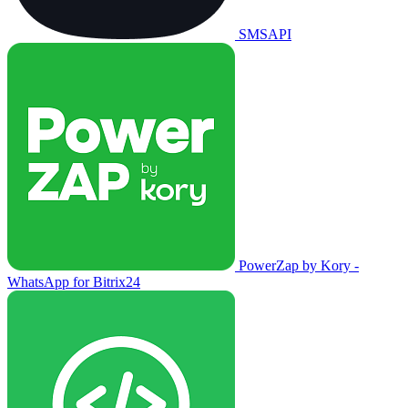
SMSAPI
PowerZap by Kory -
WhatsApp for Bitrix24