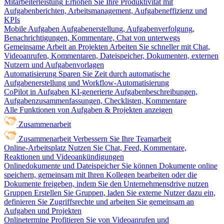
Mitarbeiterleistung
Erhöhen Sie Ihre Produktivität mit
Aufgabenberichten, Arbeitsmanagement, Aufgabeneffizienz und
KPIs
Mobile Aufgaben
Aufgabenerstellung, Aufgabenverfolgung,
Benachrichtigungen, Kommentare, Chat von unterwegs
Gemeinsame Arbeit an Projekten
Arbeiten Sie schneller mit Chat,
Videoanrufen, Kommentaren, Dateispeicher, Dokumenten, externen
Nutzern und Aufgabenvorlagen
Automatisierung
Sparen Sie Zeit durch automatische
Aufgabenerstellung und Workflow-Automatisierung
CoPilot in Aufgaben
KI-generierte Aufgabenbeschreibungen,
Aufgabenzusammenfassungen, Checklisten, Kommentare
Alle Funktionen von Aufgaben & Projekten anzeigen
Zusammenarbeit
Zusammenarbeit
Verbessern Sie Ihre Teamarbeit
Online-Arbeitsplatz
Nutzen Sie Chat, Feed, Kommentare,
Reaktionen und Videoankündigungen
Onlinedokumente und Dateispeicher
Sie können Dokumente online
speichern, gemeinsam mit Ihren Kollegen bearbeiten oder die
Dokumente freigeben, indem Sie den Unternehmensdrive nutzen
Gruppen
Erstellen Sie Gruppen, laden Sie externe Nutzer dazu ein,
definieren Sie Zugriffsrechte und arbeiten Sie gemeinsam an
Aufgaben und Projekten
Onlinetermine
Profitieren Sie von Videoanrufen und