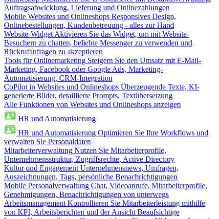
Auftragsabwicklung, Lieferung und Onlinezahlungen
Mobile Websites und Onlineshops
Responsives Design,
Onlinebestellungen, Kundenbetreuung - alles zur Hand
Website-Widget
Aktivieren Sie das Widget, um mit Website-
Besuchern zu chatten, beliebte Messenger zu verwenden und
Rückrufanfragen zu akzeptieren
Tools für Onlinemarketing
Steigern Sie den Umsatz mit E-Mail-
Marketing, Facebook oder Google Ads, Marketing-
Automatisierung, CRM-Integration
CoPilot in Websites und Onlineshops
Überzeugende Texte, KI-
generierte Bilder, detaillierte Prompts, Textübersetzung
Alle Funktionen von Websites und Onlineshops anzeigen
HR und Automatisierung
HR und Automatisierung
Optimieren Sie Ihre Workflows und
verwalten Sie Personaldaten
Mitarbeiterverwaltung
Nutzen Sie Mitarbeiterprofile,
Unternehmensstruktur, Zugriffsrechte, Active Directory
Kultur und Engagement
Unternehmensnews, Umfragen,
Auszeichnungen, Tags, persönliche Benachrichtigungen
Mobile Personalverwaltung
Chat, Videoanrufe, Mitarbeiterprofile,
Genehmigungen, Benachrichtigungen von unterwegs
Arbeitsmanagement
Kontrollieren Sie Mitarbeiterleistung mithilfe
von KPI, Arbeitsberichten und der Ansicht Beaufsichtige