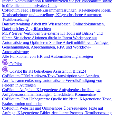
Interne Kommunikation
Kommunizieren Sie per Videoanrufe sowie
in öffentlichen und privaten Chats
CoPilot im Feed
Thread-Zusammenfassungen, KI-generierte Ideen,
Textbearbeitung und –erstellung, KI-geschriebene Antworten,
Textübersetzung
Datenverwaltung
Arbeit mit Wissensbasen, Onlinedokumenten,
Dateispeicher, Zugriffsrechten
MCP-Server
Verbinden Sie externe KI-Tools mit Bitrix24 und
führen Sie sichere Aktionen direkt in Ihrem Workspace aus
Automatisierung
Optimieren Sie Ihre Arbeit mithilfe von Anfragen,
Genehmigungen, Abrechnungen, RPA und Workflow-
Automatisierung
Alle Funktionen von HR und Automatisierung anzeigen
CoPilot
CoPilot
Ihr KI-betriebener Assistent in Bitrix24
CoPilot im CRM
Audio-zu-Text-Transkription von Anrufen,
Anrufzusammenfassung, automatische Vervollständigung von
Feldern in Aufträgen
CoPilot in Aufgaben
KI-generierte Aufgabenbeschreibungen,
Aufgabenzusammenfassungen, Checklisten, Kommentare
CoPilot im Chat
Unbegrenzte Quelle für Ideen, KI-generierte Texte,
Brainstorming und mehr
CoPilot in Websites und Onlineshops
Überzeugende Texte auf
Anfrage, KI-generierte Bilder, detaillierte Prompts, Textübersetzung