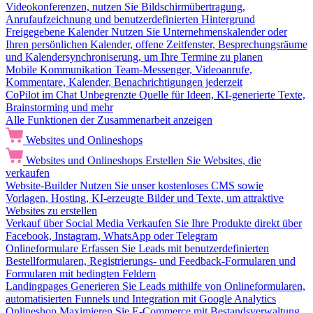
Videokonferenzen, nutzen Sie Bildschirmübertragung,
Anrufaufzeichnung und benutzerdefinierten Hintergrund
Freigegebene Kalender
Nutzen Sie Unternehmenskalender oder
Ihren persönlichen Kalender, offene Zeitfenster, Besprechungsräume
und Kalendersynchroniserung, um Ihre Termine zu planen
Mobile Kommunikation
Team-Messenger, Videoanrufe,
Kommentare, Kalender, Benachrichtigungen jederzeit
CoPilot im Chat
Unbegrenzte Quelle für Ideen, KI-generierte Texte,
Brainstorming und mehr
Alle Funktionen der Zusammenarbeit anzeigen
Websites und Onlineshops
Websites und Onlineshops
Erstellen Sie Websites, die
verkaufen
Website-Builder
Nutzen Sie unser kostenloses CMS sowie
Vorlagen, Hosting, KI-erzeugte Bilder und Texte, um attraktive
Websites zu erstellen
Verkauf über Social Media
Verkaufen Sie Ihre Produkte direkt über
Facebook, Instagram, WhatsApp oder Telegram
Onlineformulare
Erfassen Sie Leads mit benutzerdefinierten
Bestellformularen, Registrierungs- und Feedback-Formularen und
Formularen mit bedingten Feldern
Landingpages
Generieren Sie Leads mithilfe von Onlineformularen,
automatisierten Funnels und Integration mit Google Analytics
Onlineshop
Maximieren Sie E-Commerce mit Bestandsverwaltung,