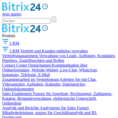
Jetzt starten
Produkt
CRM
CRM
Vertrieb und Kunden mühelos verwalten
Vertriebsmanagement
Verwaltung von Leads, Aufträgen, Kontakten,
Pipelines, Zugriffsrechten und Rollen
Contact Center
Omnichannel-Kommunikation über
Onlineformulare, Website-Widget, Live-Chat, WhatsApp,
Instagram, Telefonie, E-Mail
Zusammenarbeit im Vertriebsteam
Arbeiten Sie mit Chat,
Videoanrufen, Aufgaben, Kalender, Dateispeicher,
Onlinedokumenten
Sales Enablement
Nutzen Sie Angebote, Rechnungen, Zahlungen,
Katalog, Bestandsverwaltung, elektronische Unterschrift,
Onlineshop
Analytik und Berichte
Analysieren Sie Sales Funnel,
Mitarbeiterleistung, nutzen Sie Geschäftsanalytik und BI-
Dashboards