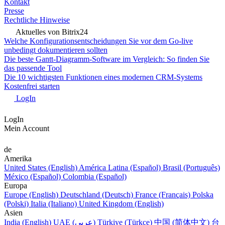
Kontakt
Presse
Rechtliche Hinweise
Aktuelles von Bitrix24
Welche Konfigurationsentscheidungen Sie vor dem Go-live
unbedingt dokumentieren sollten
Die beste Gantt-Diagramm-Software im Vergleich: So finden Sie
das passende Tool
Die 10 wichtigsten Funktionen eines modernen CRM-Systems
Kostenfrei starten
LogIn
LogIn
Mein Account
de
Amerika
United States (English)
América Latina (Español)
Brasil (Português)
México (Español)
Colombia (Español)
Europa
Europe (English)
Deutschland (Deutsch)
France (Français)
Polska
(Polski)
Italia (Italiano)
United Kingdom (English)
Asien
India (English)
UAE (عربي)
Türkiye (Türkçe)
中国 (简体中文)
台