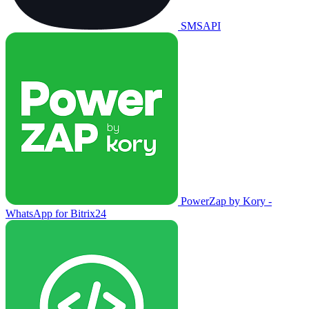
SMSAPI
PowerZap by Kory -
WhatsApp for Bitrix24