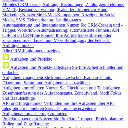
Mobiles CRM
Leads, Aufträge, Rechnungen, Zahlungen, Telefonie,
E-Mails, Bestandsverwaltung, Kalender - immer zur Hand
Marketing
Nutzen Sie E-Mail-Kampagnen, Anzeigen in Social
Media, SMS, Telemarketing, Landingpages
Automatisierung und Integrationen
Nutzen Sie CRM-Regeln und -
Trigger, Workflow-Automatisierung, automatisierte Funnels, API
CoPilot im CRM
Sie können Ihre Anrufe transkribieren oder
zusammenfassen lassen und Vervollständigung der Felder in
Aufträgen nutzen
Alle CRM-Funktionen anzeigen
Aufgaben und Projekte
Aufgaben und Projekte
Erledigen Sie Ihre Arbeit schneller und
einfacher
Aufgabenmanagement
Sie können zwischen Kanban, Gantt-
Diagramm, Scrum und Aufgabenliste auswählen
Aufgaben kontrollieren
Nutzen Sie Checklisten und Teilaufgaben,
Zusammenfassung des Aufgabenstatus, Zeitaufwand, Modi Fokus
und Beaufsichtige
API und Integrationen
Verbinden Sie Ihre Aufgaben über API-
Integration mit anderen Services, um eine erweiterte
Aufgabenautomatisierung zu nutzen
Projektmanagement
Nutzen Sie Projekte, Gruppen, Projektplanung,
Rollen und Zugriffsrechte