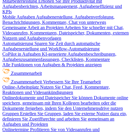
Mitarbeiterleistung
Erhöhen Sie Ihre Produktivität mit
Aufgabenberichten, Arbeitsmanagement, Aufgabeneffizienz und
KPIs
Mobile Aufgaben
Aufgabenerstellung, Aufgabenverfolgung,
Benachrichtigungen, Kommentare, Chat von unterwegs
Gemeinsame Arbeit an Projekten
Arbeiten Sie schneller mit Chat,
Videoanrufen, Kommentaren, Dateispeicher, Dokumenten, externen
Nutzern und Aufgabenvorlagen
Automatisierung
Sparen Sie Zeit durch automatische
Aufgabenerstellung und Workflow-Automatisierung
CoPilot in Aufgaben
KI-generierte Aufgabenbeschreibungen,
Aufgabenzusammenfassungen, Checklisten, Kommentare
Alle Funktionen von Aufgaben & Projekten anzeigen
Zusammenarbeit
Zusammenarbeit
Verbessern Sie Ihre Teamarbeit
Online-Arbeitsplatz
Nutzen Sie Chat, Feed, Kommentare,
Reaktionen und Videoankündigungen
Onlinedokumente und Dateispeicher
Sie können Dokumente online
speichern, gemeinsam mit Ihren Kollegen bearbeiten oder die
Dokumente freigeben, indem Sie den Unternehmensdrive nutzen
Gruppen
Erstellen Sie Gruppen, laden Sie externe Nutzer dazu ein,
definieren Sie Zugriffsrechte und arbeiten Sie gemeinsam an
Aufgaben und Projekten
Onlinetermine
Profitieren Sie von Videoanrufen und