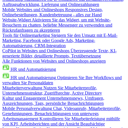
Auftragsabwicklung, Lieferung und Onlinezahlungen
Mobile Websites und Onlineshops
Responsives Design,
Onlinebestellungen, Kundenbetreuung - alles zur Hand
Website-Widget
Aktivieren Sie das Widget, um mit Website-
Besuchern zu chatten, beliebte Messenger zu verwenden und
Rückrufanfragen zu akzeptieren
Tools für Onlinemarketing
Steigern Sie den Umsatz mit E-Mail-
Marketing, Facebook oder Google Ads, Marketing-
Automatisierung, CRM-Integration
CoPilot in Websites und Onlineshops
Überzeugende Texte, KI-
generierte Bilder, detaillierte Prompts, Textübersetzung
Alle Funktionen von Websites und Onlineshops anzeigen
HR und Automatisierung
HR und Automatisierung
Optimieren Sie Ihre Workflows und
verwalten Sie Personaldaten
Mitarbeiterverwaltung
Nutzen Sie Mitarbeiterprofile,
Unternehmensstruktur, Zugriffsrechte, Active Directory
Kultur und Engagement
Unternehmensnews, Umfragen,
Auszeichnungen, Tags, persönliche Benachrichtigungen
Mobile Personalverwaltung
Chat, Videoanrufe, Mitarbeiterprofile,
Genehmigungen, Benachrichtigungen von unterwegs
Arbeitsmanagement
Kontrollieren Sie Mitarbeiterleistung mithilfe
von KPI, Arbeitsberichten und der Ansicht Beaufsichtige