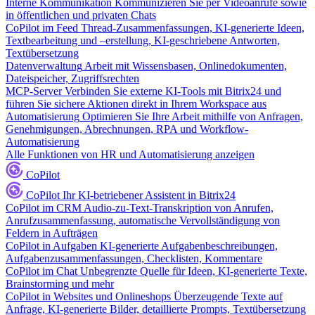
Interne Kommunikation
Kommunizieren Sie per Videoanrufe sowie
in öffentlichen und privaten Chats
CoPilot im Feed
Thread-Zusammenfassungen, KI-generierte Ideen,
Textbearbeitung und –erstellung, KI-geschriebene Antworten,
Textübersetzung
Datenverwaltung
Arbeit mit Wissensbasen, Onlinedokumenten,
Dateispeicher, Zugriffsrechten
MCP-Server
Verbinden Sie externe KI-Tools mit Bitrix24 und
führen Sie sichere Aktionen direkt in Ihrem Workspace aus
Automatisierung
Optimieren Sie Ihre Arbeit mithilfe von Anfragen,
Genehmigungen, Abrechnungen, RPA und Workflow-
Automatisierung
Alle Funktionen von HR und Automatisierung anzeigen
CoPilot
CoPilot
Ihr KI-betriebener Assistent in Bitrix24
CoPilot im CRM
Audio-zu-Text-Transkription von Anrufen,
Anrufzusammenfassung, automatische Vervollständigung von
Feldern in Aufträgen
CoPilot in Aufgaben
KI-generierte Aufgabenbeschreibungen,
Aufgabenzusammenfassungen, Checklisten, Kommentare
CoPilot im Chat
Unbegrenzte Quelle für Ideen, KI-generierte Texte,
Brainstorming und mehr
CoPilot in Websites und Onlineshops
Überzeugende Texte auf
Anfrage, KI-generierte Bilder, detaillierte Prompts, Textübersetzung