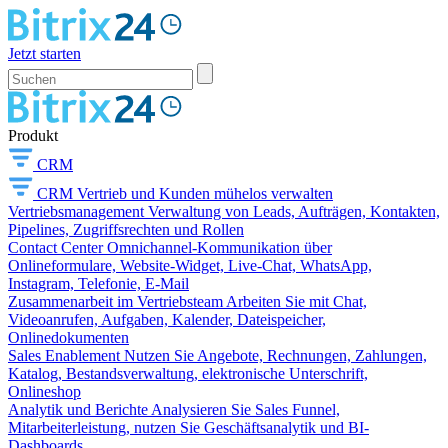
Jetzt starten
Produkt
CRM
CRM
Vertrieb und Kunden mühelos verwalten
Vertriebsmanagement
Verwaltung von Leads, Aufträgen, Kontakten,
Pipelines, Zugriffsrechten und Rollen
Contact Center
Omnichannel-Kommunikation über
Onlineformulare, Website-Widget, Live-Chat, WhatsApp,
Instagram, Telefonie, E-Mail
Zusammenarbeit im Vertriebsteam
Arbeiten Sie mit Chat,
Videoanrufen, Aufgaben, Kalender, Dateispeicher,
Onlinedokumenten
Sales Enablement
Nutzen Sie Angebote, Rechnungen, Zahlungen,
Katalog, Bestandsverwaltung, elektronische Unterschrift,
Onlineshop
Analytik und Berichte
Analysieren Sie Sales Funnel,
Mitarbeiterleistung, nutzen Sie Geschäftsanalytik und BI-
Dashboards