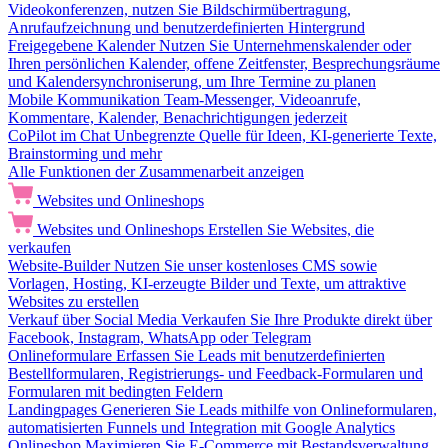
Videokonferenzen, nutzen Sie Bildschirmübertragung,
Anrufaufzeichnung und benutzerdefinierten Hintergrund
Freigegebene Kalender
Nutzen Sie Unternehmenskalender oder
Ihren persönlichen Kalender, offene Zeitfenster, Besprechungsräume
und Kalendersynchroniserung, um Ihre Termine zu planen
Mobile Kommunikation
Team-Messenger, Videoanrufe,
Kommentare, Kalender, Benachrichtigungen jederzeit
CoPilot im Chat
Unbegrenzte Quelle für Ideen, KI-generierte Texte,
Brainstorming und mehr
Alle Funktionen der Zusammenarbeit anzeigen
Websites und Onlineshops
Websites und Onlineshops
Erstellen Sie Websites, die
verkaufen
Website-Builder
Nutzen Sie unser kostenloses CMS sowie
Vorlagen, Hosting, KI-erzeugte Bilder und Texte, um attraktive
Websites zu erstellen
Verkauf über Social Media
Verkaufen Sie Ihre Produkte direkt über
Facebook, Instagram, WhatsApp oder Telegram
Onlineformulare
Erfassen Sie Leads mit benutzerdefinierten
Bestellformularen, Registrierungs- und Feedback-Formularen und
Formularen mit bedingten Feldern
Landingpages
Generieren Sie Leads mithilfe von Onlineformularen,
automatisierten Funnels und Integration mit Google Analytics
Onlineshop
Maximieren Sie E-Commerce mit Bestandsverwaltung,