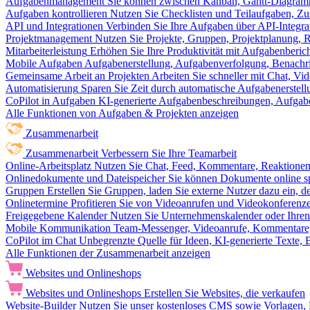
Aufgabenmanagement
Sie können zwischen Kanban, Gantt-Diagram
Aufgaben kontrollieren
Nutzen Sie Checklisten und Teilaufgaben, Z
API und Integrationen
Verbinden Sie Ihre Aufgaben über API-Integra
Projektmanagement
Nutzen Sie Projekte, Gruppen, Projektplanung, R
Mitarbeiterleistung
Erhöhen Sie Ihre Produktivität mit Aufgabenberi
Mobile Aufgaben
Aufgabenerstellung, Aufgabenverfolgung, Benachr
Gemeinsame Arbeit an Projekten
Arbeiten Sie schneller mit Chat, 
Automatisierung
Sparen Sie Zeit durch automatische Aufgabenerste
CoPilot in Aufgaben
KI-generierte Aufgabenbeschreibungen, Aufga
Alle Funktionen von Aufgaben & Projekten anzeigen
Zusammenarbeit
Zusammenarbeit
Verbessern Sie Ihre Teamarbeit
Online-Arbeitsplatz
Nutzen Sie Chat, Feed, Kommentare, Reaktione
Onlinedokumente und Dateispeicher
Sie können Dokumente online sp
Gruppen
Erstellen Sie Gruppen, laden Sie externe Nutzer dazu ein, 
Onlinetermine
Profitieren Sie von Videoanrufen und Videokonferenze
Freigegebene Kalender
Nutzen Sie Unternehmenskalender oder Ihren 
Mobile Kommunikation
Team-Messenger, Videoanrufe, Kommentare, 
CoPilot im Chat
Unbegrenzte Quelle für Ideen, KI-generierte Texte,
Alle Funktionen der Zusammenarbeit anzeigen
Websites und Onlineshops
Websites und Onlineshops
Erstellen Sie Websites, die verkaufen
Website-Builder
Nutzen Sie unser kostenloses CMS sowie Vorlagen, Ho