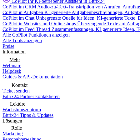
CoPilot
Ihr KI-betriebener Assistent in Bitrix24
CoPilot im CRM
Audio-zu-Text-Transkription von Anrufen, Anrufzu
CoPilot in Aufgaben
KI-generierte Aufgabenbeschreibungen, Aufga
CoPilot im Chat
Unbegrenzte Quelle für Ideen, KI-generierte Texte,
CoPilot in Websites und Onlineshops
Überzeugende Texte auf Anfrage,
CoPilot im Feed
Thread-Zusammenfassungen, KI-generierte Ideen, Te
Alle CoPilot Funktionen anzeigen
Alle Tools anzeigen
Preise
Information
Mehr
Webinare
Helpdesk
Guides & API-Dokumentation
Kontakt
Ticket senden
Bitrix24 Partner kontaktieren
Lektüre
Wachstumszentrum
Bitrix24 Tipps & Updates
Lösungen
Rolle
Marketing
Personalverwaltung