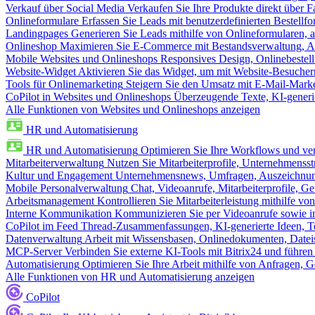
Verkauf über Social Media
Verkaufen Sie Ihre Produkte direkt über
Onlineformulare
Erfassen Sie Leads mit benutzerdefinierten Bestell
Landingpages
Generieren Sie Leads mithilfe von Onlineformularen, a
Onlineshop
Maximieren Sie E-Commerce mit Bestandsverwaltung, Au
Mobile Websites und Onlineshops
Responsives Design, Onlinebestel
Website-Widget
Aktivieren Sie das Widget, um mit Website-Besucher
Tools für Onlinemarketing
Steigern Sie den Umsatz mit E-Mail-Mark
CoPilot in Websites und Onlineshops
Überzeugende Texte, KI-generier
Alle Funktionen von Websites und Onlineshops anzeigen
HR und Automatisierung
HR und Automatisierung
Optimieren Sie Ihre Workflows und ver
Mitarbeiterverwaltung
Nutzen Sie Mitarbeiterprofile, Unternehmensstr
Kultur und Engagement
Unternehmensnews, Umfragen, Auszeichnung
Mobile Personalverwaltung
Chat, Videoanrufe, Mitarbeiterprofile,
Arbeitsmanagement
Kontrollieren Sie Mitarbeiterleistung mithilfe vo
Interne Kommunikation
Kommunizieren Sie per Videoanrufe sowie in
CoPilot im Feed
Thread-Zusammenfassungen, KI-generierte Ideen, Te
Datenverwaltung
Arbeit mit Wissensbasen, Onlinedokumenten, Dateis
MCP-Server
Verbinden Sie externe KI-Tools mit Bitrix24 und führen
Automatisierung
Optimieren Sie Ihre Arbeit mithilfe von Anfrage
Alle Funktionen von HR und Automatisierung anzeigen
CoPilot