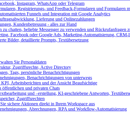
 Facebook, Instagram, WhatsApp oder Telegram
formularen, Registrierungs- und Feedback-Formularen und Formularen m
utomatisierten Funnels und Integration mit Google Analytics
ftragsabwicklung, Lieferung und Onlinezahlungen
lungen, Kundenbetreuung - alles zur Hand
n zu chatten, beliebte Messenger zu verwenden und Rückrufanfragen z
eting, Facebook oder Google Ads, Marketing-Automatisierung, CRM-I
te Bilder, detaillierte Prompts, Textübersetzung
walten Sie Personaldaten
uktur, Zugriffsrechte, Active Directory
en, Tags, persönliche Benachrichtigungen
 Genehmigungen, Benachrichtigungen von unterwegs
n KPI, Arbeitsberichten und der Ansicht Beaufsichtige
 öffentlichen und privaten Chats
xtbearbeitung und –erstellung, KI-geschriebene Antworten, Textübers
peicher, Zugriffsrechten
 Sie sichere Aktionen direkt in Ihrem Workspace aus
n, Genehmigungen, Abrechnungen, RPA und Workflow-Automatisierung