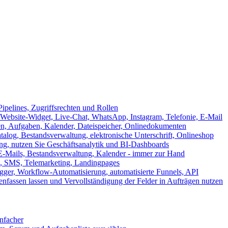
ipelines, Zugriffsrechten und Rollen
ebsite-Widget, Live-Chat, WhatsApp, Instagram, Telefonie, E-Mail
en, Aufgaben, Kalender, Dateispeicher, Onlinedokumenten
log, Bestandsverwaltung, elektronische Unterschrift, Onlineshop
tung, nutzen Sie Geschäftsanalytik und BI-Dashboards
E-Mails, Bestandsverwaltung, Kalender - immer zur Hand
, SMS, Telemarketing, Landingpages
ger, Workflow-Automatisierung, automatisierte Funnels, API
nfassen lassen und Vervollständigung der Felder in Aufträgen nutzen
infacher