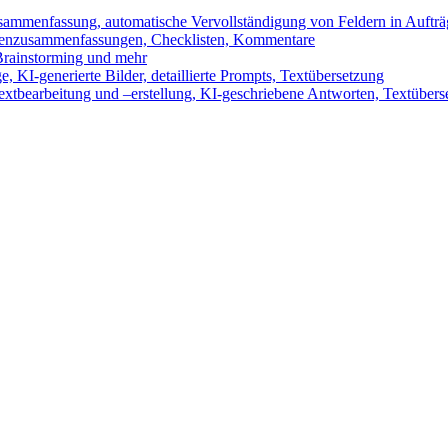
sammenfassung, automatische Vervollständigung von Feldern in Auftr
benzusammenfassungen, Checklisten, Kommentare
 Brainstorming und mehr
 KI-generierte Bilder, detaillierte Prompts, Textübersetzung
xtbearbeitung und –erstellung, KI-geschriebene Antworten, Textübers