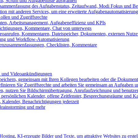
m, Scrum und Aufgabenliste auswählen
usammenfassung des Aufgabenstatus, Zeitaufwand, Modi Fokus und Bea
tion mit anderen Services, um eine erweiterte Aufgabenautomatisierung
ollen und Zugriffsrechte
chten, Arbeitsmanagement, Aufgabeneffizienz und KPIs
ichtigungen, Kommentare, Chat von unterwegs
Videoanrufen, Kommentaren, Dateispeicher, Dokumenten, externen Nutz
llung und Workflow-Automatisierung
benzusammenfassungen, Checklisten, Kommentare
n und Videoankündigungen
eichern, gemeinsam mit Ihren Kollegen bearbeiten oder die Dokument
definieren Sie Zugriffsrechte und arbeiten Sie gemeinsam an Aufgaben u
n, nutzen Sie Bildschirmübertragung, Anrufaufzeichnung und benutzer
persönlichen Kalender, offene Zeitfenster, Besprechungsräume und K
Kalender, Benachrichtigungen jederzeit
 Brainstorming und mehr
sting, KI-erzeugte Bilder und Texte, um attraktive Websites zu erstel