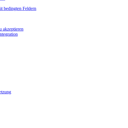
it bedingten Feldern
u akzeptieren
ntegration
etzung