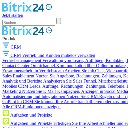
Jetzt starten
Produkt
CRM
CRM
Vertrieb und Kunden mühelos verwalten
Vertriebsmanagement
Verwaltung von Leads, Aufträgen, Kontakten, P
Contact Center
Omnichannel-Kommunikation über Onlineformulare, W
Zusammenarbeit im Vertriebsteam
Arbeiten Sie mit Chat, Videoanruf
Sales Enablement
Nutzen Sie Angebote, Rechnungen, Zahlungen, Kata
Analytik und Berichte
Analysieren Sie Sales Funnel, Mitarbeiterleis
Mobiles CRM
Leads, Aufträge, Rechnungen, Zahlungen, Telefonie, 
Marketing
Nutzen Sie E-Mail-Kampagnen, Anzeigen in Social Media
Automatisierung und Integrationen
Nutzen Sie CRM-Regeln und -Trig
CoPilot im CRM
Sie können Ihre Anrufe transkribieren oder zusamme
Alle CRM-Funktionen anzeigen
Aufgaben und Projekte
Aufgaben und Projekte
Erledigen Sie Ihre Arbeit schneller und e