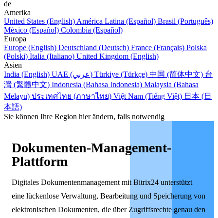
de
Amerika
United States (English)
América Latina (Español)
Brasil (Português)
México (Español)
Colombia (Español)
Europa
Europe (English)
Deutschland (Deutsch)
France (Français)
Polska
(Polski)
Italia (Italiano)
United Kingdom (English)
Asien
India (English)
UAE (عربي)
Türkiye (Türkçe)
中国 (简体中文)
台
灣 (繁體中文)
Indonesia (Bahasa Indonesia)
Malaysia (Bahasa
Melayu)
ประเทศไทย (ภาษาไทย)
Việt Nam (Tiếng Việt)
日本 (日
本語)
Sie können Ihre Region hier ändern, falls notwendig
Dokumenten-Management-
Plattform
Digitales Dokumentenmanagement mit Bitrix24 unterstützt
eine lückenlose Verwaltung, Bearbeitung und Speicherung von
elektronischen Dokumenten, die über Zugriffsrechte genau den