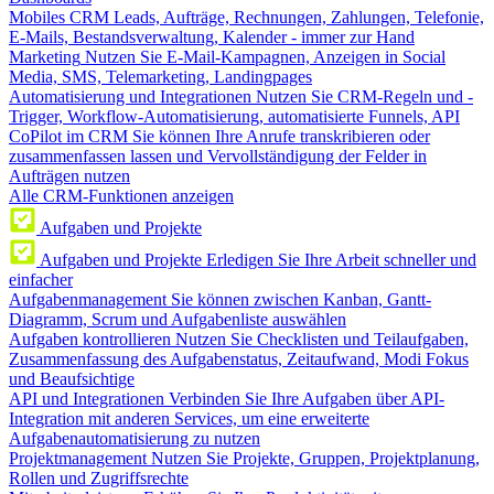
Mobiles CRM
Leads, Aufträge, Rechnungen, Zahlungen, Telefonie,
E-Mails, Bestandsverwaltung, Kalender - immer zur Hand
Marketing
Nutzen Sie E-Mail-Kampagnen, Anzeigen in Social
Media, SMS, Telemarketing, Landingpages
Automatisierung und Integrationen
Nutzen Sie CRM-Regeln und -
Trigger, Workflow-Automatisierung, automatisierte Funnels, API
CoPilot im CRM
Sie können Ihre Anrufe transkribieren oder
zusammenfassen lassen und Vervollständigung der Felder in
Aufträgen nutzen
Alle CRM-Funktionen anzeigen
Aufgaben und Projekte
Aufgaben und Projekte
Erledigen Sie Ihre Arbeit schneller und
einfacher
Aufgabenmanagement
Sie können zwischen Kanban, Gantt-
Diagramm, Scrum und Aufgabenliste auswählen
Aufgaben kontrollieren
Nutzen Sie Checklisten und Teilaufgaben,
Zusammenfassung des Aufgabenstatus, Zeitaufwand, Modi Fokus
und Beaufsichtige
API und Integrationen
Verbinden Sie Ihre Aufgaben über API-
Integration mit anderen Services, um eine erweiterte
Aufgabenautomatisierung zu nutzen
Projektmanagement
Nutzen Sie Projekte, Gruppen, Projektplanung,
Rollen und Zugriffsrechte