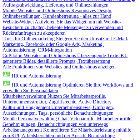
Auftragsabwicklung, Lieferung und Onlinezahlungen
Mobile Websites und Onlineshops
Responsives Design,
Onlinebestellungen, Kundenbetreuung - alles zur Hand
Website-Widget
Aktivieren Sie das Widget, um mit Website-
Besuchern zu chatten, beliebte Messenger zu verwenden und
Rückrufanfragen zu akzeptieren
Tools für Onlinemarketing
Steigern Sie den Umsatz mit E-Mail-
Marketing, Facebook oder Google Ads, Marketing-
Automatisierung, CRM-Integration
CoPilot in Websites und Onlineshops
Überzeugende Texte, KI-
generierte Bilder, detaillierte Prompts, Textübersetzung
Alle Funktionen von Websites und Onlineshops anzeigen
HR und Automatisierung
HR und Automatisierung
Optimieren Sie Ihre Workflows und
verwalten Sie Personaldaten
Mitarbeiterverwaltung
Nutzen Sie Mitarbeiterprofile,
Unternehmensstruktur, Zugriffsrechte, Active Directory
Kultur und Engagement
Unternehmensnews, Umfragen,
Auszeichnungen, Tags, persönliche Benachrichtigungen
Mobile Personalverwaltung
Chat, Videoanrufe, Mitarbeiterprofile,
Genehmigungen, Benachrichtigungen von unterwegs
Arbeitsmanagement
Kontrollieren Sie Mitarbeiterleistung mithilfe
von KPI, Arbeitsberichten und der Ansicht Beaufsichtige