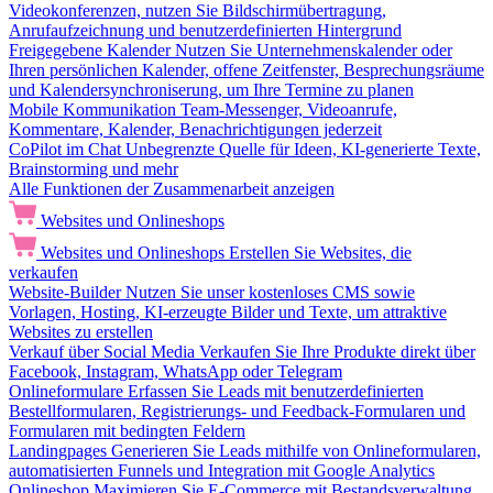
Videokonferenzen, nutzen Sie Bildschirmübertragung,
Anrufaufzeichnung und benutzerdefinierten Hintergrund
Freigegebene Kalender
Nutzen Sie Unternehmenskalender oder
Ihren persönlichen Kalender, offene Zeitfenster, Besprechungsräume
und Kalendersynchroniserung, um Ihre Termine zu planen
Mobile Kommunikation
Team-Messenger, Videoanrufe,
Kommentare, Kalender, Benachrichtigungen jederzeit
CoPilot im Chat
Unbegrenzte Quelle für Ideen, KI-generierte Texte,
Brainstorming und mehr
Alle Funktionen der Zusammenarbeit anzeigen
Websites und Onlineshops
Websites und Onlineshops
Erstellen Sie Websites, die
verkaufen
Website-Builder
Nutzen Sie unser kostenloses CMS sowie
Vorlagen, Hosting, KI-erzeugte Bilder und Texte, um attraktive
Websites zu erstellen
Verkauf über Social Media
Verkaufen Sie Ihre Produkte direkt über
Facebook, Instagram, WhatsApp oder Telegram
Onlineformulare
Erfassen Sie Leads mit benutzerdefinierten
Bestellformularen, Registrierungs- und Feedback-Formularen und
Formularen mit bedingten Feldern
Landingpages
Generieren Sie Leads mithilfe von Onlineformularen,
automatisierten Funnels und Integration mit Google Analytics
Onlineshop
Maximieren Sie E-Commerce mit Bestandsverwaltung,