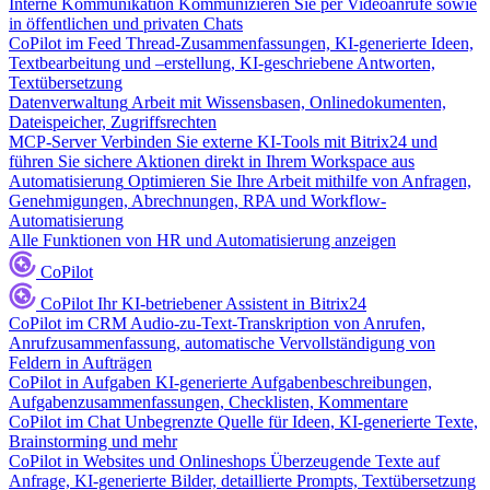
Interne Kommunikation
Kommunizieren Sie per Videoanrufe sowie
in öffentlichen und privaten Chats
CoPilot im Feed
Thread-Zusammenfassungen, KI-generierte Ideen,
Textbearbeitung und –erstellung, KI-geschriebene Antworten,
Textübersetzung
Datenverwaltung
Arbeit mit Wissensbasen, Onlinedokumenten,
Dateispeicher, Zugriffsrechten
MCP-Server
Verbinden Sie externe KI-Tools mit Bitrix24 und
führen Sie sichere Aktionen direkt in Ihrem Workspace aus
Automatisierung
Optimieren Sie Ihre Arbeit mithilfe von Anfragen,
Genehmigungen, Abrechnungen, RPA und Workflow-
Automatisierung
Alle Funktionen von HR und Automatisierung anzeigen
CoPilot
CoPilot
Ihr KI-betriebener Assistent in Bitrix24
CoPilot im CRM
Audio-zu-Text-Transkription von Anrufen,
Anrufzusammenfassung, automatische Vervollständigung von
Feldern in Aufträgen
CoPilot in Aufgaben
KI-generierte Aufgabenbeschreibungen,
Aufgabenzusammenfassungen, Checklisten, Kommentare
CoPilot im Chat
Unbegrenzte Quelle für Ideen, KI-generierte Texte,
Brainstorming und mehr
CoPilot in Websites und Onlineshops
Überzeugende Texte auf
Anfrage, KI-generierte Bilder, detaillierte Prompts, Textübersetzung