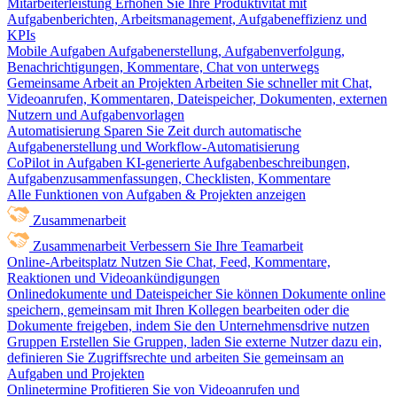
Mitarbeiterleistung
Erhöhen Sie Ihre Produktivität mit
Aufgabenberichten, Arbeitsmanagement, Aufgabeneffizienz und
KPIs
Mobile Aufgaben
Aufgabenerstellung, Aufgabenverfolgung,
Benachrichtigungen, Kommentare, Chat von unterwegs
Gemeinsame Arbeit an Projekten
Arbeiten Sie schneller mit Chat,
Videoanrufen, Kommentaren, Dateispeicher, Dokumenten, externen
Nutzern und Aufgabenvorlagen
Automatisierung
Sparen Sie Zeit durch automatische
Aufgabenerstellung und Workflow-Automatisierung
CoPilot in Aufgaben
KI-generierte Aufgabenbeschreibungen,
Aufgabenzusammenfassungen, Checklisten, Kommentare
Alle Funktionen von Aufgaben & Projekten anzeigen
Zusammenarbeit
Zusammenarbeit
Verbessern Sie Ihre Teamarbeit
Online-Arbeitsplatz
Nutzen Sie Chat, Feed, Kommentare,
Reaktionen und Videoankündigungen
Onlinedokumente und Dateispeicher
Sie können Dokumente online
speichern, gemeinsam mit Ihren Kollegen bearbeiten oder die
Dokumente freigeben, indem Sie den Unternehmensdrive nutzen
Gruppen
Erstellen Sie Gruppen, laden Sie externe Nutzer dazu ein,
definieren Sie Zugriffsrechte und arbeiten Sie gemeinsam an
Aufgaben und Projekten
Onlinetermine
Profitieren Sie von Videoanrufen und