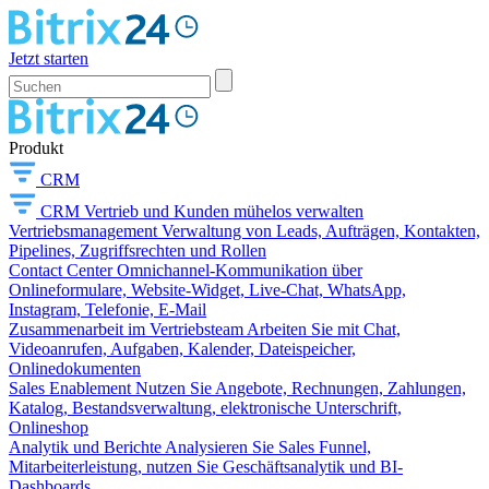
Jetzt starten
Produkt
CRM
CRM
Vertrieb und Kunden mühelos verwalten
Vertriebsmanagement
Verwaltung von Leads, Aufträgen, Kontakten,
Pipelines, Zugriffsrechten und Rollen
Contact Center
Omnichannel-Kommunikation über
Onlineformulare, Website-Widget, Live-Chat, WhatsApp,
Instagram, Telefonie, E-Mail
Zusammenarbeit im Vertriebsteam
Arbeiten Sie mit Chat,
Videoanrufen, Aufgaben, Kalender, Dateispeicher,
Onlinedokumenten
Sales Enablement
Nutzen Sie Angebote, Rechnungen, Zahlungen,
Katalog, Bestandsverwaltung, elektronische Unterschrift,
Onlineshop
Analytik und Berichte
Analysieren Sie Sales Funnel,
Mitarbeiterleistung, nutzen Sie Geschäftsanalytik und BI-
Dashboards