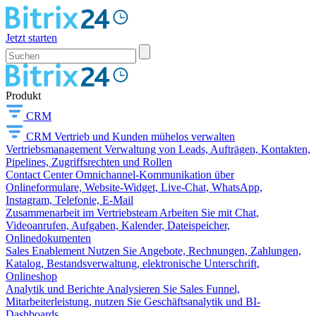
Jetzt starten
Produkt
CRM
CRM
Vertrieb und Kunden mühelos verwalten
Vertriebsmanagement
Verwaltung von Leads, Aufträgen, Kontakten,
Pipelines, Zugriffsrechten und Rollen
Contact Center
Omnichannel-Kommunikation über
Onlineformulare, Website-Widget, Live-Chat, WhatsApp,
Instagram, Telefonie, E-Mail
Zusammenarbeit im Vertriebsteam
Arbeiten Sie mit Chat,
Videoanrufen, Aufgaben, Kalender, Dateispeicher,
Onlinedokumenten
Sales Enablement
Nutzen Sie Angebote, Rechnungen, Zahlungen,
Katalog, Bestandsverwaltung, elektronische Unterschrift,
Onlineshop
Analytik und Berichte
Analysieren Sie Sales Funnel,
Mitarbeiterleistung, nutzen Sie Geschäftsanalytik und BI-
Dashboards