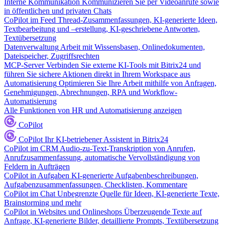
Interne Kommunikation
Kommunizieren Sie per Videoanrufe sowie
in öffentlichen und privaten Chats
CoPilot im Feed
Thread-Zusammenfassungen, KI-generierte Ideen,
Textbearbeitung und –erstellung, KI-geschriebene Antworten,
Textübersetzung
Datenverwaltung
Arbeit mit Wissensbasen, Onlinedokumenten,
Dateispeicher, Zugriffsrechten
MCP-Server
Verbinden Sie externe KI-Tools mit Bitrix24 und
führen Sie sichere Aktionen direkt in Ihrem Workspace aus
Automatisierung
Optimieren Sie Ihre Arbeit mithilfe von Anfragen,
Genehmigungen, Abrechnungen, RPA und Workflow-
Automatisierung
Alle Funktionen von HR und Automatisierung anzeigen
CoPilot
CoPilot
Ihr KI-betriebener Assistent in Bitrix24
CoPilot im CRM
Audio-zu-Text-Transkription von Anrufen,
Anrufzusammenfassung, automatische Vervollständigung von
Feldern in Aufträgen
CoPilot in Aufgaben
KI-generierte Aufgabenbeschreibungen,
Aufgabenzusammenfassungen, Checklisten, Kommentare
CoPilot im Chat
Unbegrenzte Quelle für Ideen, KI-generierte Texte,
Brainstorming und mehr
CoPilot in Websites und Onlineshops
Überzeugende Texte auf
Anfrage, KI-generierte Bilder, detaillierte Prompts, Textübersetzung