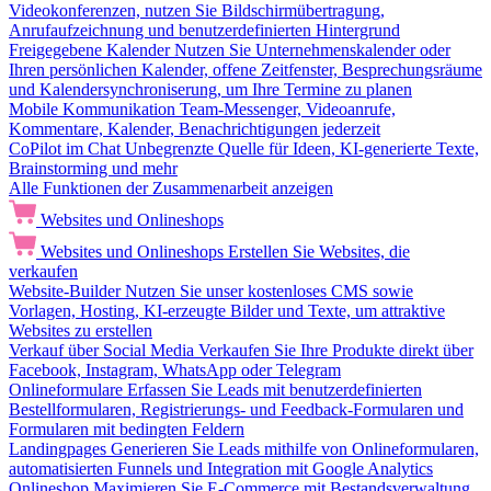
Videokonferenzen, nutzen Sie Bildschirmübertragung,
Anrufaufzeichnung und benutzerdefinierten Hintergrund
Freigegebene Kalender
Nutzen Sie Unternehmenskalender oder
Ihren persönlichen Kalender, offene Zeitfenster, Besprechungsräume
und Kalendersynchroniserung, um Ihre Termine zu planen
Mobile Kommunikation
Team-Messenger, Videoanrufe,
Kommentare, Kalender, Benachrichtigungen jederzeit
CoPilot im Chat
Unbegrenzte Quelle für Ideen, KI-generierte Texte,
Brainstorming und mehr
Alle Funktionen der Zusammenarbeit anzeigen
Websites und Onlineshops
Websites und Onlineshops
Erstellen Sie Websites, die
verkaufen
Website-Builder
Nutzen Sie unser kostenloses CMS sowie
Vorlagen, Hosting, KI-erzeugte Bilder und Texte, um attraktive
Websites zu erstellen
Verkauf über Social Media
Verkaufen Sie Ihre Produkte direkt über
Facebook, Instagram, WhatsApp oder Telegram
Onlineformulare
Erfassen Sie Leads mit benutzerdefinierten
Bestellformularen, Registrierungs- und Feedback-Formularen und
Formularen mit bedingten Feldern
Landingpages
Generieren Sie Leads mithilfe von Onlineformularen,
automatisierten Funnels und Integration mit Google Analytics
Onlineshop
Maximieren Sie E-Commerce mit Bestandsverwaltung,