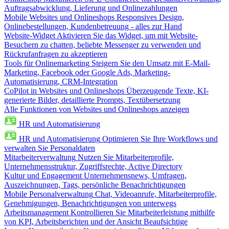
Auftragsabwicklung, Lieferung und Onlinezahlungen
Mobile Websites und Onlineshops
Responsives Design,
Onlinebestellungen, Kundenbetreuung - alles zur Hand
Website-Widget
Aktivieren Sie das Widget, um mit Website-
Besuchern zu chatten, beliebte Messenger zu verwenden und
Rückrufanfragen zu akzeptieren
Tools für Onlinemarketing
Steigern Sie den Umsatz mit E-Mail-
Marketing, Facebook oder Google Ads, Marketing-
Automatisierung, CRM-Integration
CoPilot in Websites und Onlineshops
Überzeugende Texte, KI-
generierte Bilder, detaillierte Prompts, Textübersetzung
Alle Funktionen von Websites und Onlineshops anzeigen
HR und Automatisierung
HR und Automatisierung
Optimieren Sie Ihre Workflows und
verwalten Sie Personaldaten
Mitarbeiterverwaltung
Nutzen Sie Mitarbeiterprofile,
Unternehmensstruktur, Zugriffsrechte, Active Directory
Kultur und Engagement
Unternehmensnews, Umfragen,
Auszeichnungen, Tags, persönliche Benachrichtigungen
Mobile Personalverwaltung
Chat, Videoanrufe, Mitarbeiterprofile,
Genehmigungen, Benachrichtigungen von unterwegs
Arbeitsmanagement
Kontrollieren Sie Mitarbeiterleistung mithilfe
von KPI, Arbeitsberichten und der Ansicht Beaufsichtige