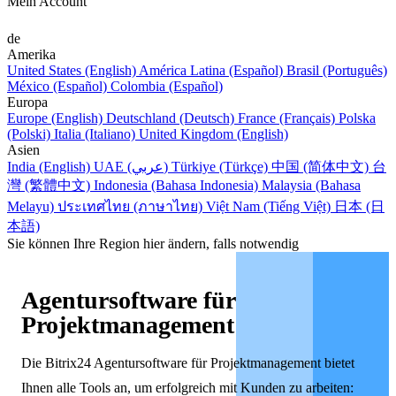
Mein Account
de
Amerika
United States (English)
América Latina (Español)
Brasil (Português)
México (Español)
Colombia (Español)
Europa
Europe (English)
Deutschland (Deutsch)
France (Français)
Polska
(Polski)
Italia (Italiano)
United Kingdom (English)
Asien
India (English)
UAE (عربي)
Türkiye (Türkçe)
中国 (简体中文)
台
灣 (繁體中文)
Indonesia (Bahasa Indonesia)
Malaysia (Bahasa
Melayu)
ประเทศไทย (ภาษาไทย)
Việt Nam (Tiếng Việt)
日本 (日
本語)
Sie können Ihre Region hier ändern, falls notwendig
Agentursoftware für
Projektmanagement
Die Bitrix24 Agentursoftware für Projektmanagement bietet
Ihnen alle Tools an, um erfolgreich mit Kunden zu arbeiten: