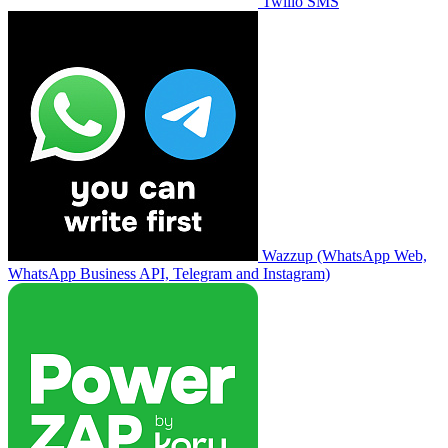
Twilio SMS
Wazzup (WhatsApp Web,
WhatsApp Business API, Telegram and Instagram)