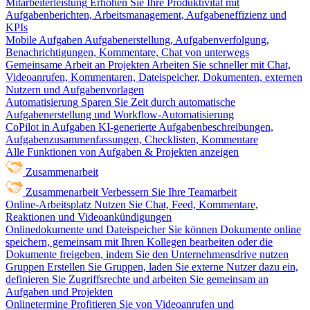
Mitarbeiterleistung
Erhöhen Sie Ihre Produktivität mit
Aufgabenberichten, Arbeitsmanagement, Aufgabeneffizienz und
KPIs
Mobile Aufgaben
Aufgabenerstellung, Aufgabenverfolgung,
Benachrichtigungen, Kommentare, Chat von unterwegs
Gemeinsame Arbeit an Projekten
Arbeiten Sie schneller mit Chat,
Videoanrufen, Kommentaren, Dateispeicher, Dokumenten, externen
Nutzern und Aufgabenvorlagen
Automatisierung
Sparen Sie Zeit durch automatische
Aufgabenerstellung und Workflow-Automatisierung
CoPilot in Aufgaben
KI-generierte Aufgabenbeschreibungen,
Aufgabenzusammenfassungen, Checklisten, Kommentare
Alle Funktionen von Aufgaben & Projekten anzeigen
Zusammenarbeit
Zusammenarbeit
Verbessern Sie Ihre Teamarbeit
Online-Arbeitsplatz
Nutzen Sie Chat, Feed, Kommentare,
Reaktionen und Videoankündigungen
Onlinedokumente und Dateispeicher
Sie können Dokumente online
speichern, gemeinsam mit Ihren Kollegen bearbeiten oder die
Dokumente freigeben, indem Sie den Unternehmensdrive nutzen
Gruppen
Erstellen Sie Gruppen, laden Sie externe Nutzer dazu ein,
definieren Sie Zugriffsrechte und arbeiten Sie gemeinsam an
Aufgaben und Projekten
Onlinetermine
Profitieren Sie von Videoanrufen und