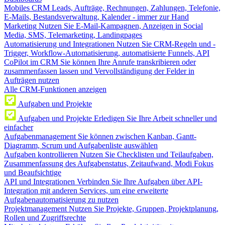
Mobiles CRM
Leads, Aufträge, Rechnungen, Zahlungen, Telefonie,
E-Mails, Bestandsverwaltung, Kalender - immer zur Hand
Marketing
Nutzen Sie E-Mail-Kampagnen, Anzeigen in Social
Media, SMS, Telemarketing, Landingpages
Automatisierung und Integrationen
Nutzen Sie CRM-Regeln und -
Trigger, Workflow-Automatisierung, automatisierte Funnels, API
CoPilot im CRM
Sie können Ihre Anrufe transkribieren oder
zusammenfassen lassen und Vervollständigung der Felder in
Aufträgen nutzen
Alle CRM-Funktionen anzeigen
Aufgaben und Projekte
Aufgaben und Projekte
Erledigen Sie Ihre Arbeit schneller und
einfacher
Aufgabenmanagement
Sie können zwischen Kanban, Gantt-
Diagramm, Scrum und Aufgabenliste auswählen
Aufgaben kontrollieren
Nutzen Sie Checklisten und Teilaufgaben,
Zusammenfassung des Aufgabenstatus, Zeitaufwand, Modi Fokus
und Beaufsichtige
API und Integrationen
Verbinden Sie Ihre Aufgaben über API-
Integration mit anderen Services, um eine erweiterte
Aufgabenautomatisierung zu nutzen
Projektmanagement
Nutzen Sie Projekte, Gruppen, Projektplanung,
Rollen und Zugriffsrechte