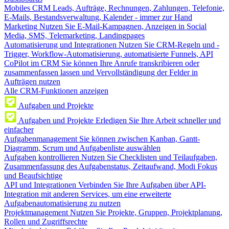
Mobiles CRM
Leads, Aufträge, Rechnungen, Zahlungen, Telefonie,
E-Mails, Bestandsverwaltung, Kalender - immer zur Hand
Marketing
Nutzen Sie E-Mail-Kampagnen, Anzeigen in Social
Media, SMS, Telemarketing, Landingpages
Automatisierung und Integrationen
Nutzen Sie CRM-Regeln und -
Trigger, Workflow-Automatisierung, automatisierte Funnels, API
CoPilot im CRM
Sie können Ihre Anrufe transkribieren oder
zusammenfassen lassen und Vervollständigung der Felder in
Aufträgen nutzen
Alle CRM-Funktionen anzeigen
Aufgaben und Projekte
Aufgaben und Projekte
Erledigen Sie Ihre Arbeit schneller und
einfacher
Aufgabenmanagement
Sie können zwischen Kanban, Gantt-
Diagramm, Scrum und Aufgabenliste auswählen
Aufgaben kontrollieren
Nutzen Sie Checklisten und Teilaufgaben,
Zusammenfassung des Aufgabenstatus, Zeitaufwand, Modi Fokus
und Beaufsichtige
API und Integrationen
Verbinden Sie Ihre Aufgaben über API-
Integration mit anderen Services, um eine erweiterte
Aufgabenautomatisierung zu nutzen
Projektmanagement
Nutzen Sie Projekte, Gruppen, Projektplanung,
Rollen und Zugriffsrechte