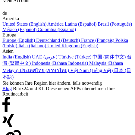
Mein Account
de
Amerika
United States (English)
América Latina (Español)
Brasil (Português)
México (Español)
Colombia (Español)
Europa
Europe (English)
Deutschland (Deutsch)
France (Français)
Polska
(Polski)
Italia (Italiano)
United Kingdom (English)
Asien
India (English)
UAE (عربي)
Türkiye (Türkçe)
中国 (简体中文)
台
灣 (繁體中文)
Indonesia (Bahasa Indonesia)
Malaysia (Bahasa
Melayu)
ประเทศไทย (ภาษาไทย)
Việt Nam (Tiếng Việt)
日本 (日
本語)
Sie können Ihre Region hier ändern, falls notwendig
Blog
Bitrix24 und KI: Diese neuen APPs übernehmen Ihre
Routinearbeit