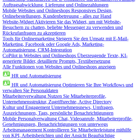
Auftragsabwicklung, Lieferung und Onlinezahlungen
Mobile Websites und Onlineshops
Responsives Design,
Onlinebestellungen, Kundenbetreuung - alles zur Hand
Website-Widget
Aktivieren Sie das Widget, um mit Website-
Besuchern zu chatten, beliebte Messenger zu verwenden und
Rückrufanfragen zu akzeptieren
Tools für Onlinemarketing
Steigern Sie den Umsatz mit E-Mail-
Marketing, Facebook oder Google Ads, Marketing-
Automatisierung, CRM-Integration
CoPilot in Websites und Onlineshops
Überzeugende Texte, KI-
generierte Bilder, detaillierte Prompts, Textübersetzung
Alle Funktionen von Websites und Onlineshops anzeigen
HR und Automatisierung
HR und Automatisierung
Optimieren Sie Ihre Workflows und
verwalten Sie Personaldaten
Mitarbeiterverwaltung
Nutzen Sie Mitarbeiterprofile,
Unternehmensstruktur, Zugriffsrechte, Active Directory
Kultur und Engagement
Unternehmensnews, Umfragen,
Auszeichnungen, Tags, persönliche Benachrichtigungen
Mobile Personalverwaltung
Chat, Videoanrufe, Mitarbeiterprofile,
Genehmigungen, Benachrichtigungen von unterwegs
Arbeitsmanagement
Kontrollieren Sie Mitarbeiterleistung mithilfe
von KPI, Arbeitsberichten und der Ansicht Beaufsichtige