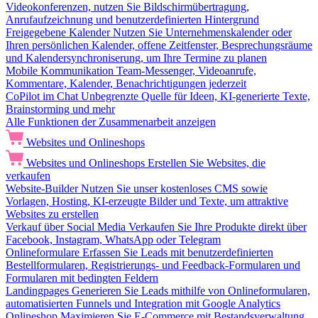
Videokonferenzen, nutzen Sie Bildschirmübertragung,
Anrufaufzeichnung und benutzerdefinierten Hintergrund
Freigegebene Kalender
Nutzen Sie Unternehmenskalender oder
Ihren persönlichen Kalender, offene Zeitfenster, Besprechungsräume
und Kalendersynchroniserung, um Ihre Termine zu planen
Mobile Kommunikation
Team-Messenger, Videoanrufe,
Kommentare, Kalender, Benachrichtigungen jederzeit
CoPilot im Chat
Unbegrenzte Quelle für Ideen, KI-generierte Texte,
Brainstorming und mehr
Alle Funktionen der Zusammenarbeit anzeigen
Websites und Onlineshops
Websites und Onlineshops
Erstellen Sie Websites, die
verkaufen
Website-Builder
Nutzen Sie unser kostenloses CMS sowie
Vorlagen, Hosting, KI-erzeugte Bilder und Texte, um attraktive
Websites zu erstellen
Verkauf über Social Media
Verkaufen Sie Ihre Produkte direkt über
Facebook, Instagram, WhatsApp oder Telegram
Onlineformulare
Erfassen Sie Leads mit benutzerdefinierten
Bestellformularen, Registrierungs- und Feedback-Formularen und
Formularen mit bedingten Feldern
Landingpages
Generieren Sie Leads mithilfe von Onlineformularen,
automatisierten Funnels und Integration mit Google Analytics
Onlineshop
Maximieren Sie E-Commerce mit Bestandsverwaltung,