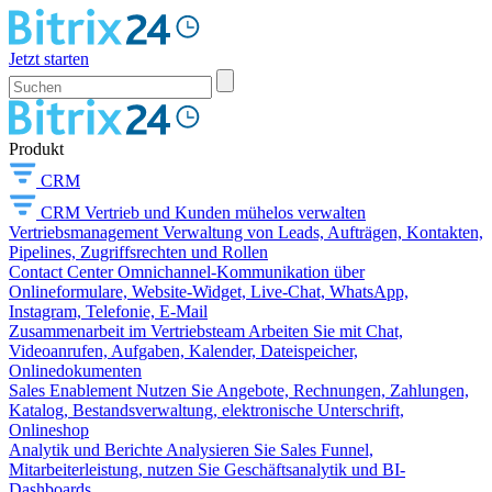
Jetzt starten
Produkt
CRM
CRM
Vertrieb und Kunden mühelos verwalten
Vertriebsmanagement
Verwaltung von Leads, Aufträgen, Kontakten,
Pipelines, Zugriffsrechten und Rollen
Contact Center
Omnichannel-Kommunikation über
Onlineformulare, Website-Widget, Live-Chat, WhatsApp,
Instagram, Telefonie, E-Mail
Zusammenarbeit im Vertriebsteam
Arbeiten Sie mit Chat,
Videoanrufen, Aufgaben, Kalender, Dateispeicher,
Onlinedokumenten
Sales Enablement
Nutzen Sie Angebote, Rechnungen, Zahlungen,
Katalog, Bestandsverwaltung, elektronische Unterschrift,
Onlineshop
Analytik und Berichte
Analysieren Sie Sales Funnel,
Mitarbeiterleistung, nutzen Sie Geschäftsanalytik und BI-
Dashboards