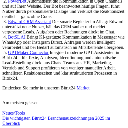
2.
PowerBot
Automatisiert die Kommunikation in Open Channels
und auf Ihrer Website. Der Bot beantwortet häufige Fragen, führt
Nutzer durch personalisierte Dialoge und verkürzt die Reaktionszeit
deutlich – ganz ohne Code.
3.
Edward CRM Assistant
Der smarte Begleiter im Alltag: Edward
unterstützt neue Nutzer, hält das CRM sauber und meldet
vergessene Leads, Aufgaben oder Rechnungen direkt im Chat.
4.
BotSL AI
Bringt KI-gestützte Kommunikation in Messenger wie
WhatsApp oder Instagram Direct. Anfragen werden intelligent
verarbeitet und bei Bedarf automatisch an Mitarbeitende übergeben.
5.
GPTMaker Connector
Integriert moderne GPT-Assistenten in
Bitrix24 – für Texte, Analysen, Ideenfindung und automatische
Lead-Erstellung direkt aus Chats. Teams aus HR, Marketing,
Vertrieb und Support profitieren von weniger manueller Arbeit,
schnelleren Reaktionszeiten und klar strukturierten Prozessen in
Bitrix24.
Entdecken Sie mehr in unserem Bitrix24
Market.
Am meisten gelesen
Neues/Tools
Die wichtigsten Bitrix24 Branchenauszeichnungen 2025 im
Überblick