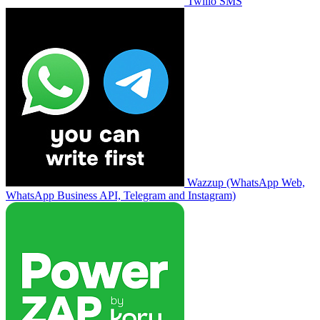
Twilio SMS
Wazzup (WhatsApp Web,
WhatsApp Business API, Telegram and Instagram)