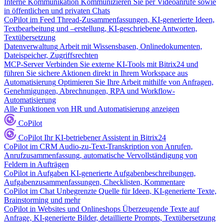
Interne Kommunikation
Kommunizieren Sie per Videoanrufe sowie
in öffentlichen und privaten Chats
CoPilot im Feed
Thread-Zusammenfassungen, KI-generierte Ideen,
Textbearbeitung und –erstellung, KI-geschriebene Antworten,
Textübersetzung
Datenverwaltung
Arbeit mit Wissensbasen, Onlinedokumenten,
Dateispeicher, Zugriffsrechten
MCP-Server
Verbinden Sie externe KI-Tools mit Bitrix24 und
führen Sie sichere Aktionen direkt in Ihrem Workspace aus
Automatisierung
Optimieren Sie Ihre Arbeit mithilfe von Anfragen,
Genehmigungen, Abrechnungen, RPA und Workflow-
Automatisierung
Alle Funktionen von HR und Automatisierung anzeigen
CoPilot
CoPilot
Ihr KI-betriebener Assistent in Bitrix24
CoPilot im CRM
Audio-zu-Text-Transkription von Anrufen,
Anrufzusammenfassung, automatische Vervollständigung von
Feldern in Aufträgen
CoPilot in Aufgaben
KI-generierte Aufgabenbeschreibungen,
Aufgabenzusammenfassungen, Checklisten, Kommentare
CoPilot im Chat
Unbegrenzte Quelle für Ideen, KI-generierte Texte,
Brainstorming und mehr
CoPilot in Websites und Onlineshops
Überzeugende Texte auf
Anfrage, KI-generierte Bilder, detaillierte Prompts, Textübersetzung