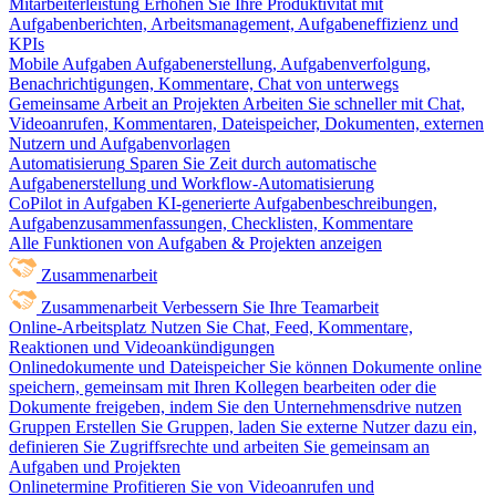
Mitarbeiterleistung
Erhöhen Sie Ihre Produktivität mit
Aufgabenberichten, Arbeitsmanagement, Aufgabeneffizienz und
KPIs
Mobile Aufgaben
Aufgabenerstellung, Aufgabenverfolgung,
Benachrichtigungen, Kommentare, Chat von unterwegs
Gemeinsame Arbeit an Projekten
Arbeiten Sie schneller mit Chat,
Videoanrufen, Kommentaren, Dateispeicher, Dokumenten, externen
Nutzern und Aufgabenvorlagen
Automatisierung
Sparen Sie Zeit durch automatische
Aufgabenerstellung und Workflow-Automatisierung
CoPilot in Aufgaben
KI-generierte Aufgabenbeschreibungen,
Aufgabenzusammenfassungen, Checklisten, Kommentare
Alle Funktionen von Aufgaben & Projekten anzeigen
Zusammenarbeit
Zusammenarbeit
Verbessern Sie Ihre Teamarbeit
Online-Arbeitsplatz
Nutzen Sie Chat, Feed, Kommentare,
Reaktionen und Videoankündigungen
Onlinedokumente und Dateispeicher
Sie können Dokumente online
speichern, gemeinsam mit Ihren Kollegen bearbeiten oder die
Dokumente freigeben, indem Sie den Unternehmensdrive nutzen
Gruppen
Erstellen Sie Gruppen, laden Sie externe Nutzer dazu ein,
definieren Sie Zugriffsrechte und arbeiten Sie gemeinsam an
Aufgaben und Projekten
Onlinetermine
Profitieren Sie von Videoanrufen und