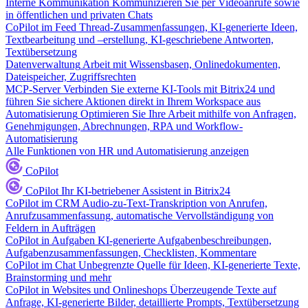
Interne Kommunikation
Kommunizieren Sie per Videoanrufe sowie
in öffentlichen und privaten Chats
CoPilot im Feed
Thread-Zusammenfassungen, KI-generierte Ideen,
Textbearbeitung und –erstellung, KI-geschriebene Antworten,
Textübersetzung
Datenverwaltung
Arbeit mit Wissensbasen, Onlinedokumenten,
Dateispeicher, Zugriffsrechten
MCP-Server
Verbinden Sie externe KI-Tools mit Bitrix24 und
führen Sie sichere Aktionen direkt in Ihrem Workspace aus
Automatisierung
Optimieren Sie Ihre Arbeit mithilfe von Anfragen,
Genehmigungen, Abrechnungen, RPA und Workflow-
Automatisierung
Alle Funktionen von HR und Automatisierung anzeigen
CoPilot
CoPilot
Ihr KI-betriebener Assistent in Bitrix24
CoPilot im CRM
Audio-zu-Text-Transkription von Anrufen,
Anrufzusammenfassung, automatische Vervollständigung von
Feldern in Aufträgen
CoPilot in Aufgaben
KI-generierte Aufgabenbeschreibungen,
Aufgabenzusammenfassungen, Checklisten, Kommentare
CoPilot im Chat
Unbegrenzte Quelle für Ideen, KI-generierte Texte,
Brainstorming und mehr
CoPilot in Websites und Onlineshops
Überzeugende Texte auf
Anfrage, KI-generierte Bilder, detaillierte Prompts, Textübersetzung