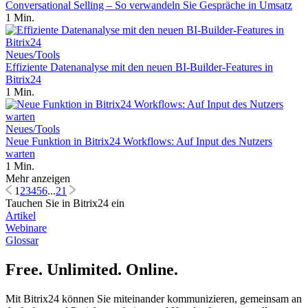
Conversational Selling – So verwandeln Sie Gespräche in Umsatz
1 Min.
Neues/Tools
Effiziente Datenanalyse mit den neuen BI-Builder-Features in
Bitrix24
1 Min.
Neues/Tools
Neue Funktion in Bitrix24 Workflows: Auf Input des Nutzers
warten
1 Min.
Mehr anzeigen
1
2
3
4
5
6
...
21
Tauchen Sie in Bitrix24 ein
Artikel
Webinare
Glossar
Free. Unlimited. Online.
Mit Bitrix24 können Sie miteinander kommunizieren, gemeinsam an