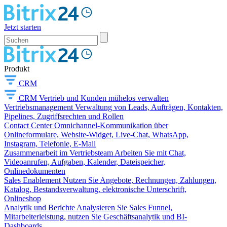
Jetzt starten
Produkt
CRM
CRM
Vertrieb und Kunden mühelos verwalten
Vertriebsmanagement
Verwaltung von Leads, Aufträgen, Kontakten,
Pipelines, Zugriffsrechten und Rollen
Contact Center
Omnichannel-Kommunikation über
Onlineformulare, Website-Widget, Live-Chat, WhatsApp,
Instagram, Telefonie, E-Mail
Zusammenarbeit im Vertriebsteam
Arbeiten Sie mit Chat,
Videoanrufen, Aufgaben, Kalender, Dateispeicher,
Onlinedokumenten
Sales Enablement
Nutzen Sie Angebote, Rechnungen, Zahlungen,
Katalog, Bestandsverwaltung, elektronische Unterschrift,
Onlineshop
Analytik und Berichte
Analysieren Sie Sales Funnel,
Mitarbeiterleistung, nutzen Sie Geschäftsanalytik und BI-
Dashboards