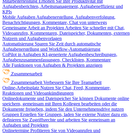
Mitarbeiterleistung
Erhöhen Sie Ihre Produktivität mit
Aufgabenberichten, Arbeitsmanagement, Aufgabeneffizienz und
KPIs
Mobile Aufgaben
Aufgabenerstellung, Aufgabenverfolgung,
Benachrichtigungen, Kommentare, Chat von unterwegs
Gemeinsame Arbeit an Projekten
Arbeiten Sie schneller mit Chat,
Videoanrufen, Kommentaren, Dateispeicher, Dokumenten, externen
Nutzern und Aufgabenvorlagen
Automatisierung
Sparen Sie Zeit durch automatische
Aufgabenerstellung und Workflow-Automatisierung
CoPilot in Aufgaben
KI-generierte Aufgabenbeschreibungen,
Aufgabenzusammenfassungen, Checklisten, Kommentare
Alle Funktionen von Aufgaben & Projekten anzeigen
Zusammenarbeit
Zusammenarbeit
Verbessern Sie Ihre Teamarbeit
Online-Arbeitsplatz
Nutzen Sie Chat, Feed, Kommentare,
Reaktionen und Videoankündigungen
Onlinedokumente und Dateispeicher
Sie können Dokumente online
speichern, gemeinsam mit Ihren Kollegen bearbeiten oder die
Dokumente freigeben, indem Sie den Unternehmensdrive nutzen
Gruppen
Erstellen Sie Gruppen, laden Sie externe Nutzer dazu ein,
definieren Sie Zugriffsrechte und arbeiten Sie gemeinsam an
Aufgaben und Projekten
Onlinetermine
Profitieren Sie von Videoanrufen und