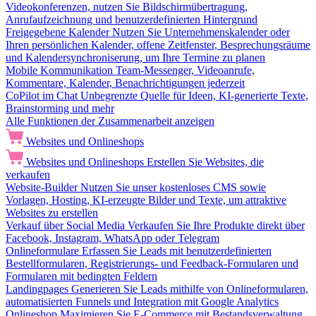
Videokonferenzen, nutzen Sie Bildschirmübertragung,
Anrufaufzeichnung und benutzerdefinierten Hintergrund
Freigegebene Kalender
Nutzen Sie Unternehmenskalender oder
Ihren persönlichen Kalender, offene Zeitfenster, Besprechungsräume
und Kalendersynchroniserung, um Ihre Termine zu planen
Mobile Kommunikation
Team-Messenger, Videoanrufe,
Kommentare, Kalender, Benachrichtigungen jederzeit
CoPilot im Chat
Unbegrenzte Quelle für Ideen, KI-generierte Texte,
Brainstorming und mehr
Alle Funktionen der Zusammenarbeit anzeigen
Websites und Onlineshops
Websites und Onlineshops
Erstellen Sie Websites, die
verkaufen
Website-Builder
Nutzen Sie unser kostenloses CMS sowie
Vorlagen, Hosting, KI-erzeugte Bilder und Texte, um attraktive
Websites zu erstellen
Verkauf über Social Media
Verkaufen Sie Ihre Produkte direkt über
Facebook, Instagram, WhatsApp oder Telegram
Onlineformulare
Erfassen Sie Leads mit benutzerdefinierten
Bestellformularen, Registrierungs- und Feedback-Formularen und
Formularen mit bedingten Feldern
Landingpages
Generieren Sie Leads mithilfe von Onlineformularen,
automatisierten Funnels und Integration mit Google Analytics
Onlineshop
Maximieren Sie E-Commerce mit Bestandsverwaltung,