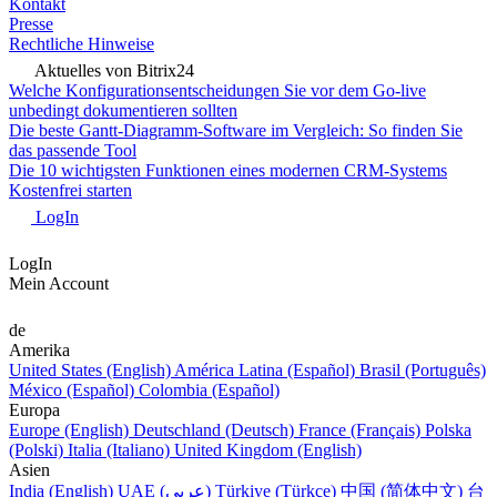
Kontakt
Presse
Rechtliche Hinweise
Aktuelles von Bitrix24
Welche Konfigurationsentscheidungen Sie vor dem Go-live
unbedingt dokumentieren sollten
Die beste Gantt-Diagramm-Software im Vergleich: So finden Sie
das passende Tool
Die 10 wichtigsten Funktionen eines modernen CRM-Systems
Kostenfrei starten
LogIn
LogIn
Mein Account
de
Amerika
United States (English)
América Latina (Español)
Brasil (Português)
México (Español)
Colombia (Español)
Europa
Europe (English)
Deutschland (Deutsch)
France (Français)
Polska
(Polski)
Italia (Italiano)
United Kingdom (English)
Asien
India (English)
UAE (عربي)
Türkiye (Türkçe)
中国 (简体中文)
台