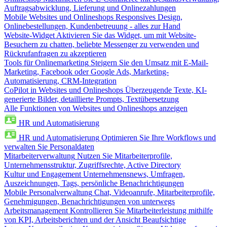
Auftragsabwicklung, Lieferung und Onlinezahlungen
Mobile Websites und Onlineshops
Responsives Design,
Onlinebestellungen, Kundenbetreuung - alles zur Hand
Website-Widget
Aktivieren Sie das Widget, um mit Website-
Besuchern zu chatten, beliebte Messenger zu verwenden und
Rückrufanfragen zu akzeptieren
Tools für Onlinemarketing
Steigern Sie den Umsatz mit E-Mail-
Marketing, Facebook oder Google Ads, Marketing-
Automatisierung, CRM-Integration
CoPilot in Websites und Onlineshops
Überzeugende Texte, KI-
generierte Bilder, detaillierte Prompts, Textübersetzung
Alle Funktionen von Websites und Onlineshops anzeigen
HR und Automatisierung
HR und Automatisierung
Optimieren Sie Ihre Workflows und
verwalten Sie Personaldaten
Mitarbeiterverwaltung
Nutzen Sie Mitarbeiterprofile,
Unternehmensstruktur, Zugriffsrechte, Active Directory
Kultur und Engagement
Unternehmensnews, Umfragen,
Auszeichnungen, Tags, persönliche Benachrichtigungen
Mobile Personalverwaltung
Chat, Videoanrufe, Mitarbeiterprofile,
Genehmigungen, Benachrichtigungen von unterwegs
Arbeitsmanagement
Kontrollieren Sie Mitarbeiterleistung mithilfe
von KPI, Arbeitsberichten und der Ansicht Beaufsichtige