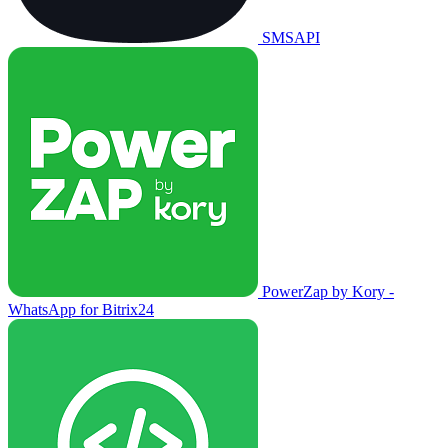
SMSAPI
PowerZap by Kory -
WhatsApp for Bitrix24