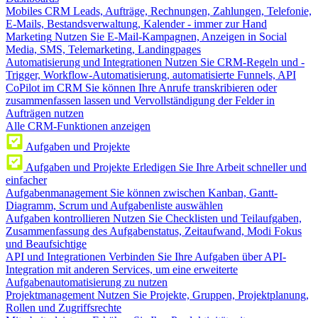
Mobiles CRM
Leads, Aufträge, Rechnungen, Zahlungen, Telefonie,
E-Mails, Bestandsverwaltung, Kalender - immer zur Hand
Marketing
Nutzen Sie E-Mail-Kampagnen, Anzeigen in Social
Media, SMS, Telemarketing, Landingpages
Automatisierung und Integrationen
Nutzen Sie CRM-Regeln und -
Trigger, Workflow-Automatisierung, automatisierte Funnels, API
CoPilot im CRM
Sie können Ihre Anrufe transkribieren oder
zusammenfassen lassen und Vervollständigung der Felder in
Aufträgen nutzen
Alle CRM-Funktionen anzeigen
Aufgaben und Projekte
Aufgaben und Projekte
Erledigen Sie Ihre Arbeit schneller und
einfacher
Aufgabenmanagement
Sie können zwischen Kanban, Gantt-
Diagramm, Scrum und Aufgabenliste auswählen
Aufgaben kontrollieren
Nutzen Sie Checklisten und Teilaufgaben,
Zusammenfassung des Aufgabenstatus, Zeitaufwand, Modi Fokus
und Beaufsichtige
API und Integrationen
Verbinden Sie Ihre Aufgaben über API-
Integration mit anderen Services, um eine erweiterte
Aufgabenautomatisierung zu nutzen
Projektmanagement
Nutzen Sie Projekte, Gruppen, Projektplanung,
Rollen und Zugriffsrechte