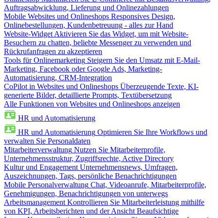
Auftragsabwicklung, Lieferung und Onlinezahlungen
Mobile Websites und Onlineshops
Responsives Design,
Onlinebestellungen, Kundenbetreuung - alles zur Hand
Website-Widget
Aktivieren Sie das Widget, um mit Website-
Besuchern zu chatten, beliebte Messenger zu verwenden und
Rückrufanfragen zu akzeptieren
Tools für Onlinemarketing
Steigern Sie den Umsatz mit E-Mail-
Marketing, Facebook oder Google Ads, Marketing-
Automatisierung, CRM-Integration
CoPilot in Websites und Onlineshops
Überzeugende Texte, KI-
generierte Bilder, detaillierte Prompts, Textübersetzung
Alle Funktionen von Websites und Onlineshops anzeigen
HR und Automatisierung
HR und Automatisierung
Optimieren Sie Ihre Workflows und
verwalten Sie Personaldaten
Mitarbeiterverwaltung
Nutzen Sie Mitarbeiterprofile,
Unternehmensstruktur, Zugriffsrechte, Active Directory
Kultur und Engagement
Unternehmensnews, Umfragen,
Auszeichnungen, Tags, persönliche Benachrichtigungen
Mobile Personalverwaltung
Chat, Videoanrufe, Mitarbeiterprofile,
Genehmigungen, Benachrichtigungen von unterwegs
Arbeitsmanagement
Kontrollieren Sie Mitarbeiterleistung mithilfe
von KPI, Arbeitsberichten und der Ansicht Beaufsichtige