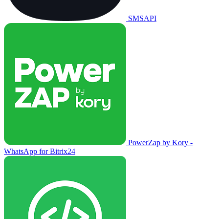
SMSAPI
PowerZap by Kory -
WhatsApp for Bitrix24