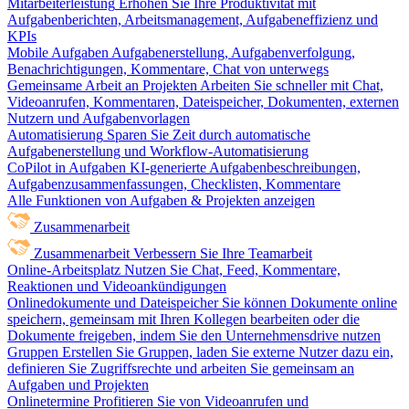
Mitarbeiterleistung
Erhöhen Sie Ihre Produktivität mit
Aufgabenberichten, Arbeitsmanagement, Aufgabeneffizienz und
KPIs
Mobile Aufgaben
Aufgabenerstellung, Aufgabenverfolgung,
Benachrichtigungen, Kommentare, Chat von unterwegs
Gemeinsame Arbeit an Projekten
Arbeiten Sie schneller mit Chat,
Videoanrufen, Kommentaren, Dateispeicher, Dokumenten, externen
Nutzern und Aufgabenvorlagen
Automatisierung
Sparen Sie Zeit durch automatische
Aufgabenerstellung und Workflow-Automatisierung
CoPilot in Aufgaben
KI-generierte Aufgabenbeschreibungen,
Aufgabenzusammenfassungen, Checklisten, Kommentare
Alle Funktionen von Aufgaben & Projekten anzeigen
Zusammenarbeit
Zusammenarbeit
Verbessern Sie Ihre Teamarbeit
Online-Arbeitsplatz
Nutzen Sie Chat, Feed, Kommentare,
Reaktionen und Videoankündigungen
Onlinedokumente und Dateispeicher
Sie können Dokumente online
speichern, gemeinsam mit Ihren Kollegen bearbeiten oder die
Dokumente freigeben, indem Sie den Unternehmensdrive nutzen
Gruppen
Erstellen Sie Gruppen, laden Sie externe Nutzer dazu ein,
definieren Sie Zugriffsrechte und arbeiten Sie gemeinsam an
Aufgaben und Projekten
Onlinetermine
Profitieren Sie von Videoanrufen und