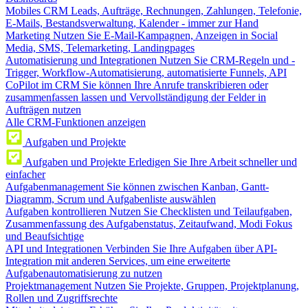
Mobiles CRM
Leads, Aufträge, Rechnungen, Zahlungen, Telefonie,
E-Mails, Bestandsverwaltung, Kalender - immer zur Hand
Marketing
Nutzen Sie E-Mail-Kampagnen, Anzeigen in Social
Media, SMS, Telemarketing, Landingpages
Automatisierung und Integrationen
Nutzen Sie CRM-Regeln und -
Trigger, Workflow-Automatisierung, automatisierte Funnels, API
CoPilot im CRM
Sie können Ihre Anrufe transkribieren oder
zusammenfassen lassen und Vervollständigung der Felder in
Aufträgen nutzen
Alle CRM-Funktionen anzeigen
Aufgaben und Projekte
Aufgaben und Projekte
Erledigen Sie Ihre Arbeit schneller und
einfacher
Aufgabenmanagement
Sie können zwischen Kanban, Gantt-
Diagramm, Scrum und Aufgabenliste auswählen
Aufgaben kontrollieren
Nutzen Sie Checklisten und Teilaufgaben,
Zusammenfassung des Aufgabenstatus, Zeitaufwand, Modi Fokus
und Beaufsichtige
API und Integrationen
Verbinden Sie Ihre Aufgaben über API-
Integration mit anderen Services, um eine erweiterte
Aufgabenautomatisierung zu nutzen
Projektmanagement
Nutzen Sie Projekte, Gruppen, Projektplanung,
Rollen und Zugriffsrechte