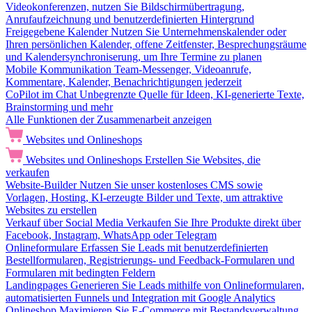
Videokonferenzen, nutzen Sie Bildschirmübertragung,
Anrufaufzeichnung und benutzerdefinierten Hintergrund
Freigegebene Kalender
Nutzen Sie Unternehmenskalender oder
Ihren persönlichen Kalender, offene Zeitfenster, Besprechungsräume
und Kalendersynchroniserung, um Ihre Termine zu planen
Mobile Kommunikation
Team-Messenger, Videoanrufe,
Kommentare, Kalender, Benachrichtigungen jederzeit
CoPilot im Chat
Unbegrenzte Quelle für Ideen, KI-generierte Texte,
Brainstorming und mehr
Alle Funktionen der Zusammenarbeit anzeigen
Websites und Onlineshops
Websites und Onlineshops
Erstellen Sie Websites, die
verkaufen
Website-Builder
Nutzen Sie unser kostenloses CMS sowie
Vorlagen, Hosting, KI-erzeugte Bilder und Texte, um attraktive
Websites zu erstellen
Verkauf über Social Media
Verkaufen Sie Ihre Produkte direkt über
Facebook, Instagram, WhatsApp oder Telegram
Onlineformulare
Erfassen Sie Leads mit benutzerdefinierten
Bestellformularen, Registrierungs- und Feedback-Formularen und
Formularen mit bedingten Feldern
Landingpages
Generieren Sie Leads mithilfe von Onlineformularen,
automatisierten Funnels und Integration mit Google Analytics
Onlineshop
Maximieren Sie E-Commerce mit Bestandsverwaltung,