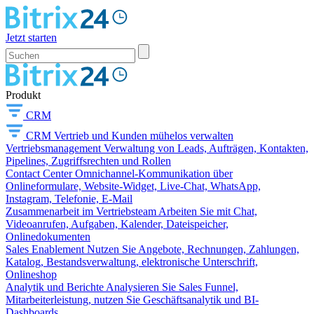
Jetzt starten
Produkt
CRM
CRM
Vertrieb und Kunden mühelos verwalten
Vertriebsmanagement
Verwaltung von Leads, Aufträgen, Kontakten,
Pipelines, Zugriffsrechten und Rollen
Contact Center
Omnichannel-Kommunikation über
Onlineformulare, Website-Widget, Live-Chat, WhatsApp,
Instagram, Telefonie, E-Mail
Zusammenarbeit im Vertriebsteam
Arbeiten Sie mit Chat,
Videoanrufen, Aufgaben, Kalender, Dateispeicher,
Onlinedokumenten
Sales Enablement
Nutzen Sie Angebote, Rechnungen, Zahlungen,
Katalog, Bestandsverwaltung, elektronische Unterschrift,
Onlineshop
Analytik und Berichte
Analysieren Sie Sales Funnel,
Mitarbeiterleistung, nutzen Sie Geschäftsanalytik und BI-
Dashboards