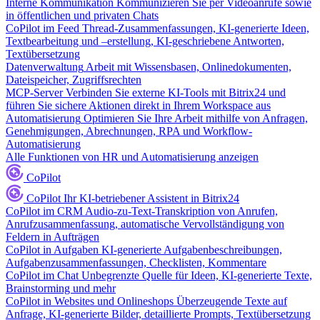
Interne Kommunikation
Kommunizieren Sie per Videoanrufe sowie
in öffentlichen und privaten Chats
CoPilot im Feed
Thread-Zusammenfassungen, KI-generierte Ideen,
Textbearbeitung und –erstellung, KI-geschriebene Antworten,
Textübersetzung
Datenverwaltung
Arbeit mit Wissensbasen, Onlinedokumenten,
Dateispeicher, Zugriffsrechten
MCP-Server
Verbinden Sie externe KI-Tools mit Bitrix24 und
führen Sie sichere Aktionen direkt in Ihrem Workspace aus
Automatisierung
Optimieren Sie Ihre Arbeit mithilfe von Anfragen,
Genehmigungen, Abrechnungen, RPA und Workflow-
Automatisierung
Alle Funktionen von HR und Automatisierung anzeigen
CoPilot
CoPilot
Ihr KI-betriebener Assistent in Bitrix24
CoPilot im CRM
Audio-zu-Text-Transkription von Anrufen,
Anrufzusammenfassung, automatische Vervollständigung von
Feldern in Aufträgen
CoPilot in Aufgaben
KI-generierte Aufgabenbeschreibungen,
Aufgabenzusammenfassungen, Checklisten, Kommentare
CoPilot im Chat
Unbegrenzte Quelle für Ideen, KI-generierte Texte,
Brainstorming und mehr
CoPilot in Websites und Onlineshops
Überzeugende Texte auf
Anfrage, KI-generierte Bilder, detaillierte Prompts, Textübersetzung