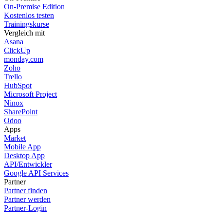
On-Premise Edition
Kostenlos testen
Trainingskurse
Vergleich mit
Asana
ClickUp
monday.com
Zoho
Trello
HubSpot
Microsoft Project
Ninox
SharePoint
Odoo
Apps
Market
Mobile App
Desktop App
API/Entwickler
Google API Services
Partner
Partner finden
Partner werden
Partner-Login