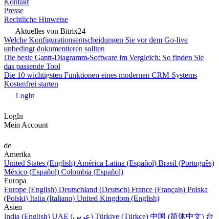
Kontakt
Presse
Rechtliche Hinweise
Aktuelles von Bitrix24
Welche Konfigurationsentscheidungen Sie vor dem Go-live
unbedingt dokumentieren sollten
Die beste Gantt-Diagramm-Software im Vergleich: So finden Sie
das passende Tool
Die 10 wichtigsten Funktionen eines modernen CRM-Systems
Kostenfrei starten
LogIn
LogIn
Mein Account
de
Amerika
United States (English)
América Latina (Español)
Brasil (Português)
México (Español)
Colombia (Español)
Europa
Europe (English)
Deutschland (Deutsch)
France (Français)
Polska
(Polski)
Italia (Italiano)
United Kingdom (English)
Asien
India (English)
UAE (عربي)
Türkiye (Türkçe)
中国 (简体中文)
台