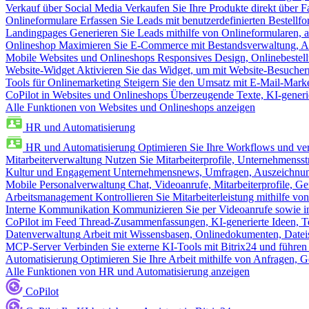
Verkauf über Social Media
Verkaufen Sie Ihre Produkte direkt über
Onlineformulare
Erfassen Sie Leads mit benutzerdefinierten Bestell
Landingpages
Generieren Sie Leads mithilfe von Onlineformularen, a
Onlineshop
Maximieren Sie E-Commerce mit Bestandsverwaltung, Au
Mobile Websites und Onlineshops
Responsives Design, Onlinebestel
Website-Widget
Aktivieren Sie das Widget, um mit Website-Besucher
Tools für Onlinemarketing
Steigern Sie den Umsatz mit E-Mail-Mark
CoPilot in Websites und Onlineshops
Überzeugende Texte, KI-generier
Alle Funktionen von Websites und Onlineshops anzeigen
HR und Automatisierung
HR und Automatisierung
Optimieren Sie Ihre Workflows und ver
Mitarbeiterverwaltung
Nutzen Sie Mitarbeiterprofile, Unternehmensstr
Kultur und Engagement
Unternehmensnews, Umfragen, Auszeichnung
Mobile Personalverwaltung
Chat, Videoanrufe, Mitarbeiterprofile,
Arbeitsmanagement
Kontrollieren Sie Mitarbeiterleistung mithilfe vo
Interne Kommunikation
Kommunizieren Sie per Videoanrufe sowie in
CoPilot im Feed
Thread-Zusammenfassungen, KI-generierte Ideen, Te
Datenverwaltung
Arbeit mit Wissensbasen, Onlinedokumenten, Dateis
MCP-Server
Verbinden Sie externe KI-Tools mit Bitrix24 und führen
Automatisierung
Optimieren Sie Ihre Arbeit mithilfe von Anfrage
Alle Funktionen von HR und Automatisierung anzeigen
CoPilot