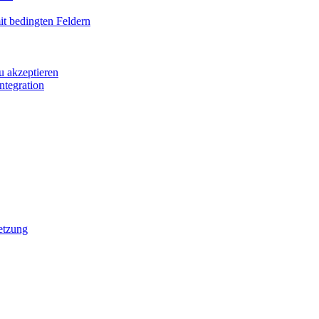
it bedingten Feldern
u akzeptieren
ntegration
etzung