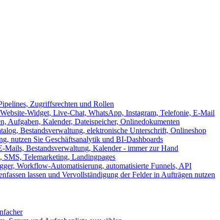
ipelines, Zugriffsrechten und Rollen
ebsite-Widget, Live-Chat, WhatsApp, Instagram, Telefonie, E-Mail
en, Aufgaben, Kalender, Dateispeicher, Onlinedokumenten
log, Bestandsverwaltung, elektronische Unterschrift, Onlineshop
tung, nutzen Sie Geschäftsanalytik und BI-Dashboards
E-Mails, Bestandsverwaltung, Kalender - immer zur Hand
, SMS, Telemarketing, Landingpages
ger, Workflow-Automatisierung, automatisierte Funnels, API
nfassen lassen und Vervollständigung der Felder in Aufträgen nutzen
infacher