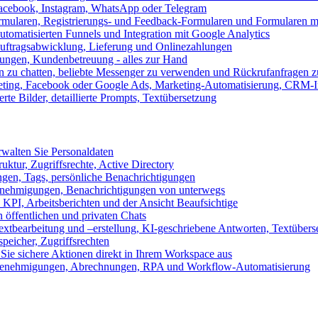
 Facebook, Instagram, WhatsApp oder Telegram
formularen, Registrierungs- und Feedback-Formularen und Formularen m
utomatisierten Funnels und Integration mit Google Analytics
ftragsabwicklung, Lieferung und Onlinezahlungen
lungen, Kundenbetreuung - alles zur Hand
n zu chatten, beliebte Messenger zu verwenden und Rückrufanfragen z
eting, Facebook oder Google Ads, Marketing-Automatisierung, CRM-I
te Bilder, detaillierte Prompts, Textübersetzung
walten Sie Personaldaten
uktur, Zugriffsrechte, Active Directory
en, Tags, persönliche Benachrichtigungen
 Genehmigungen, Benachrichtigungen von unterwegs
n KPI, Arbeitsberichten und der Ansicht Beaufsichtige
 öffentlichen und privaten Chats
xtbearbeitung und –erstellung, KI-geschriebene Antworten, Textübers
peicher, Zugriffsrechten
 Sie sichere Aktionen direkt in Ihrem Workspace aus
n, Genehmigungen, Abrechnungen, RPA und Workflow-Automatisierung