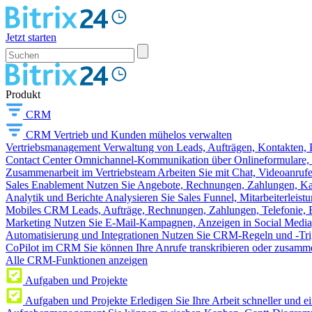
Jetzt starten
Produkt
CRM
CRM
Vertrieb und Kunden mühelos verwalten
Vertriebsmanagement
Verwaltung von Leads, Aufträgen, Kontakten, P
Contact Center
Omnichannel-Kommunikation über Onlineformulare, W
Zusammenarbeit im Vertriebsteam
Arbeiten Sie mit Chat, Videoanruf
Sales Enablement
Nutzen Sie Angebote, Rechnungen, Zahlungen, Kata
Analytik und Berichte
Analysieren Sie Sales Funnel, Mitarbeiterleis
Mobiles CRM
Leads, Aufträge, Rechnungen, Zahlungen, Telefonie, 
Marketing
Nutzen Sie E-Mail-Kampagnen, Anzeigen in Social Media
Automatisierung und Integrationen
Nutzen Sie CRM-Regeln und -Trig
CoPilot im CRM
Sie können Ihre Anrufe transkribieren oder zusamme
Alle CRM-Funktionen anzeigen
Aufgaben und Projekte
Aufgaben und Projekte
Erledigen Sie Ihre Arbeit schneller und e