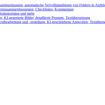
sammenfassung, automatische Vervollständigung von Feldern in Auftr
benzusammenfassungen, Checklisten, Kommentare
 Brainstorming und mehr
 KI-generierte Bilder, detaillierte Prompts, Textübersetzung
xtbearbeitung und –erstellung, KI-geschriebene Antworten, Textübers