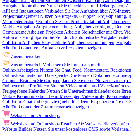
Aufgabenmanagement
Sie können zwischen Kanban, Gantt-Diagram
Aufgaben kontrollieren
Nutzen Sie Checklisten und Teilaufgaben, Z
API und Integrationen
Verbinden Sie Ihre Aufgaben über API-Integra
Projektmanagement
Nutzen Sie Projekte, Gruppen, Projektplanung, R
Mitarbeiterleistung
Erhöhen Sie Ihre Produktivität mit Aufgabenberi
Mobile Aufgaben
Aufgabenerstellung, Aufgabenverfolgung, Benachr
Gemeinsame Arbeit an Projekten
Arbeiten Sie schneller mit Chat, 
Automatisierung
Sparen Sie Zeit durch automatische Aufgabenerste
CoPilot in Aufgaben
KI-generierte Aufgabenbeschreibungen, Aufga
Alle Funktionen von Aufgaben & Projekten anzeigen
Zusammenarbeit
Zusammenarbeit
Verbessern Sie Ihre Teamarbeit
Online-Arbeitsplatz
Nutzen Sie Chat, Feed, Kommentare, Reaktione
Onlinedokumente und Dateispeicher
Sie können Dokumente online sp
Gruppen
Erstellen Sie Gruppen, laden Sie externe Nutzer dazu ein, 
Onlinetermine
Profitieren Sie von Videoanrufen und Videokonferenze
Freigegebene Kalender
Nutzen Sie Unternehmenskalender oder Ihren 
Mobile Kommunikation
Team-Messenger, Videoanrufe, Kommentare, 
CoPilot im Chat
Unbegrenzte Quelle für Ideen, KI-generierte Texte,
Alle Funktionen der Zusammenarbeit anzeigen
Websites und Onlineshops
Websites und Onlineshops
Erstellen Sie Websites, die verkaufen
Website-Builder
Nutzen Sie unser kostenloses CMS sowie Vorlagen, Ho