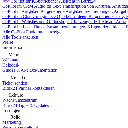
CoPilot
Ihr KI-betriebener Assistent in Bitrix24
CoPilot im CRM
Audio-zu-Text-Transkription von Anrufen, Anrufzu
CoPilot in Aufgaben
KI-generierte Aufgabenbeschreibungen, Aufga
CoPilot im Chat
Unbegrenzte Quelle für Ideen, KI-generierte Texte,
CoPilot in Websites und Onlineshops
Überzeugende Texte auf Anfrage,
CoPilot im Feed
Thread-Zusammenfassungen, KI-generierte Ideen, Te
Alle CoPilot Funktionen anzeigen
Alle Tools anzeigen
Preise
Information
Mehr
Webinare
Helpdesk
Guides & API-Dokumentation
Kontakt
Ticket senden
Bitrix24 Partner kontaktieren
Lektüre
Wachstumszentrum
Bitrix24 Tipps & Updates
Lösungen
Rolle
Marketing
Personalverwaltung