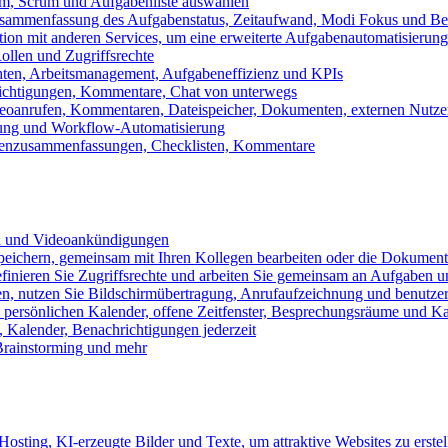
m, Scrum und Aufgabenliste auswählen
usammenfassung des Aufgabenstatus, Zeitaufwand, Modi Fokus und Bea
tion mit anderen Services, um eine erweiterte Aufgabenautomatisierung
ollen und Zugriffsrechte
chten, Arbeitsmanagement, Aufgabeneffizienz und KPIs
ichtigungen, Kommentare, Chat von unterwegs
Videoanrufen, Kommentaren, Dateispeicher, Dokumenten, externen Nutz
llung und Workflow-Automatisierung
benzusammenfassungen, Checklisten, Kommentare
n und Videoankündigungen
eichern, gemeinsam mit Ihren Kollegen bearbeiten oder die Dokument
definieren Sie Zugriffsrechte und arbeiten Sie gemeinsam an Aufgaben u
n, nutzen Sie Bildschirmübertragung, Anrufaufzeichnung und benutzer
persönlichen Kalender, offene Zeitfenster, Besprechungsräume und K
Kalender, Benachrichtigungen jederzeit
 Brainstorming und mehr
sting, KI-erzeugte Bilder und Texte, um attraktive Websites zu erstel