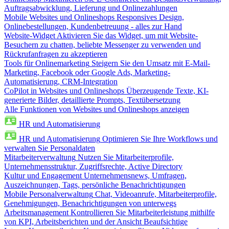
Auftragsabwicklung, Lieferung und Onlinezahlungen
Mobile Websites und Onlineshops
Responsives Design,
Onlinebestellungen, Kundenbetreuung - alles zur Hand
Website-Widget
Aktivieren Sie das Widget, um mit Website-
Besuchern zu chatten, beliebte Messenger zu verwenden und
Rückrufanfragen zu akzeptieren
Tools für Onlinemarketing
Steigern Sie den Umsatz mit E-Mail-
Marketing, Facebook oder Google Ads, Marketing-
Automatisierung, CRM-Integration
CoPilot in Websites und Onlineshops
Überzeugende Texte, KI-
generierte Bilder, detaillierte Prompts, Textübersetzung
Alle Funktionen von Websites und Onlineshops anzeigen
HR und Automatisierung
HR und Automatisierung
Optimieren Sie Ihre Workflows und
verwalten Sie Personaldaten
Mitarbeiterverwaltung
Nutzen Sie Mitarbeiterprofile,
Unternehmensstruktur, Zugriffsrechte, Active Directory
Kultur und Engagement
Unternehmensnews, Umfragen,
Auszeichnungen, Tags, persönliche Benachrichtigungen
Mobile Personalverwaltung
Chat, Videoanrufe, Mitarbeiterprofile,
Genehmigungen, Benachrichtigungen von unterwegs
Arbeitsmanagement
Kontrollieren Sie Mitarbeiterleistung mithilfe
von KPI, Arbeitsberichten und der Ansicht Beaufsichtige