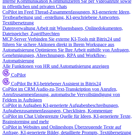
Interne Kommunikation
Kommunizieren Sie per Videoanrufe sowie
in öffentlichen und privaten Chats
CoPilot im Feed
Thread-Zusammenfassungen, KI-generierte Ideen,
Textbearbeitung und –erstellung, KI-geschriebene Antworten,
Textübersetzung
Datenverwaltung
Arbeit mit Wissensbasen, Onlinedokumenten,
Dateispeicher, Zugriffsrechten
MCP-Server
Verbinden Sie externe KI-Tools mit Bitrix24 und
führen Sie sichere Aktionen direkt in Ihrem Workspace aus
Automatisierung
Optimieren Sie Ihre Arbeit mithilfe von Anfragen,
Genehmigungen, Abrechnungen, RPA und Workflow-
Automatisierung
Alle Funktionen von HR und Automatisierung anzeigen
CoPilot
CoPilot
Ihr KI-betriebener Assistent in Bitrix24
CoPilot im CRM
Audio-zu-Text-Transkription von Anrufen,
Anrufzusammenfassung, automatische Vervollständigung von
Feldern in Aufträgen
CoPilot in Aufgaben
KI-generierte Aufgabenbeschreibungen,
Aufgabenzusammenfassungen, Checklisten, Kommentare
CoPilot im Chat
Unbegrenzte Quelle für Ideen, KI-generierte Texte,
Brainstorming und mehr
CoPilot in Websites und Onlineshops
Überzeugende Texte auf
Anfrage, KI-generierte Bilder, detaillierte Prompts, Textübersetzung