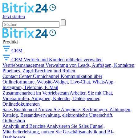
Jetzt starten
Produkt
CRM
CRM
Vertrieb und Kunden mühelos verwalten
Vertriebsmanagement
Verwaltung von Leads, Aufträgen, Kontakten,
Pipelines, Zugriffsrechten und Rollen
Contact Center
Omnichannel-Kommunikation über
Onlineformulare, Website-Widget, Live-Chat, WhatsApp,
Instagram, Telefonie, E-Mail
Zusammenarbeit im Vertriebsteam
Arbeiten Sie mit Chat,
Videoanrufen, Aufgaben, Kalender, Dateispeicher,
Onlinedokumenten
Sales Enablement
Nutzen Sie Angebote, Rechnungen, Zahlungen,
Katalog, Bestandsverwaltung, elektronische Unterschrift,
Onlineshop
Analytik und Berichte
Analysieren Sie Sales Funnel,
Mitarbeiterleistung, nutzen Sie Geschäftsanalytik und BI-
Dashboards