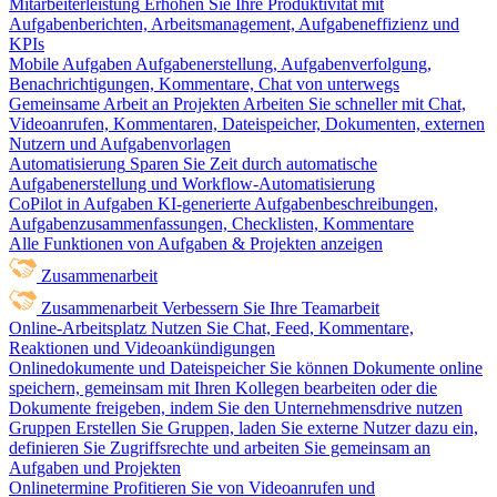
Mitarbeiterleistung
Erhöhen Sie Ihre Produktivität mit
Aufgabenberichten, Arbeitsmanagement, Aufgabeneffizienz und
KPIs
Mobile Aufgaben
Aufgabenerstellung, Aufgabenverfolgung,
Benachrichtigungen, Kommentare, Chat von unterwegs
Gemeinsame Arbeit an Projekten
Arbeiten Sie schneller mit Chat,
Videoanrufen, Kommentaren, Dateispeicher, Dokumenten, externen
Nutzern und Aufgabenvorlagen
Automatisierung
Sparen Sie Zeit durch automatische
Aufgabenerstellung und Workflow-Automatisierung
CoPilot in Aufgaben
KI-generierte Aufgabenbeschreibungen,
Aufgabenzusammenfassungen, Checklisten, Kommentare
Alle Funktionen von Aufgaben & Projekten anzeigen
Zusammenarbeit
Zusammenarbeit
Verbessern Sie Ihre Teamarbeit
Online-Arbeitsplatz
Nutzen Sie Chat, Feed, Kommentare,
Reaktionen und Videoankündigungen
Onlinedokumente und Dateispeicher
Sie können Dokumente online
speichern, gemeinsam mit Ihren Kollegen bearbeiten oder die
Dokumente freigeben, indem Sie den Unternehmensdrive nutzen
Gruppen
Erstellen Sie Gruppen, laden Sie externe Nutzer dazu ein,
definieren Sie Zugriffsrechte und arbeiten Sie gemeinsam an
Aufgaben und Projekten
Onlinetermine
Profitieren Sie von Videoanrufen und