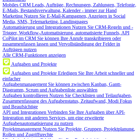
Mobiles CRM
Leads, Aufträge, Rechnungen, Zahlungen, Telefonie,
E-Mails, Bestandsverwaltung, Kalender - immer zur Hand
Marketing
Nutzen Sie E-Mail-Kampagnen, Anzeigen in Social
Media, SMS, Telemarketing, Landingpages
Automatisierung und Integrationen
Nutzen Sie CRM-Regeln und -
Trigger, Workflow-Automatisierung, automatisierte Funnels, API
CoPilot im CRM
Sie können Ihre Anrufe transkribieren oder
zusammenfassen lassen und Vervollständigung der Felder in
Aufträgen nutzen
Alle CRM-Funktionen anzeigen
Aufgaben und Projekte
Aufgaben und Projekte
Erledigen Sie Ihre Arbeit schneller und
einfacher
Aufgabenmanagement
Sie können zwischen Kanban, Gantt-
Diagramm, Scrum und Aufgabenliste auswählen
Aufgaben kontrollieren
Nutzen Sie Checklisten und Teilaufgaben,
Zusammenfassung des Aufgabenstatus, Zeitaufwand, Modi Fokus
und Beaufsichtige
API und Integrationen
Verbinden Sie Ihre Aufgaben über API-
Integration mit anderen Services, um eine erweiterte
Aufgabenautomatisierung zu nutzen
Projektmanagement
Nutzen Sie Projekte, Gruppen, Projektplanung,
Rollen und Zugriffsrechte