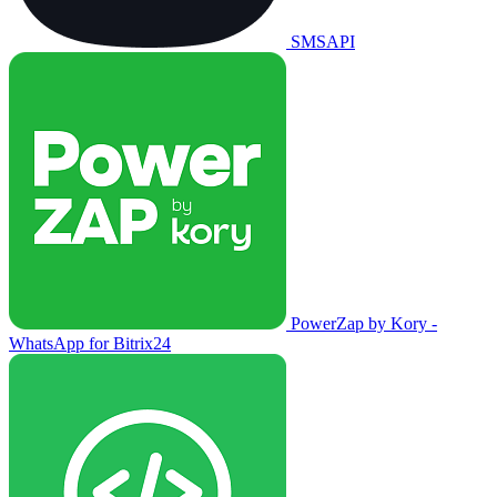
SMSAPI
PowerZap by Kory -
WhatsApp for Bitrix24