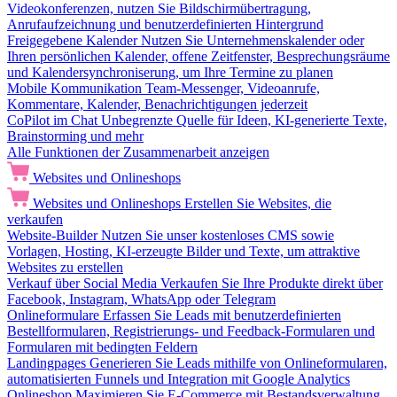
Videokonferenzen, nutzen Sie Bildschirmübertragung,
Anrufaufzeichnung und benutzerdefinierten Hintergrund
Freigegebene Kalender
Nutzen Sie Unternehmenskalender oder
Ihren persönlichen Kalender, offene Zeitfenster, Besprechungsräume
und Kalendersynchroniserung, um Ihre Termine zu planen
Mobile Kommunikation
Team-Messenger, Videoanrufe,
Kommentare, Kalender, Benachrichtigungen jederzeit
CoPilot im Chat
Unbegrenzte Quelle für Ideen, KI-generierte Texte,
Brainstorming und mehr
Alle Funktionen der Zusammenarbeit anzeigen
Websites und Onlineshops
Websites und Onlineshops
Erstellen Sie Websites, die
verkaufen
Website-Builder
Nutzen Sie unser kostenloses CMS sowie
Vorlagen, Hosting, KI-erzeugte Bilder und Texte, um attraktive
Websites zu erstellen
Verkauf über Social Media
Verkaufen Sie Ihre Produkte direkt über
Facebook, Instagram, WhatsApp oder Telegram
Onlineformulare
Erfassen Sie Leads mit benutzerdefinierten
Bestellformularen, Registrierungs- und Feedback-Formularen und
Formularen mit bedingten Feldern
Landingpages
Generieren Sie Leads mithilfe von Onlineformularen,
automatisierten Funnels und Integration mit Google Analytics
Onlineshop
Maximieren Sie E-Commerce mit Bestandsverwaltung,