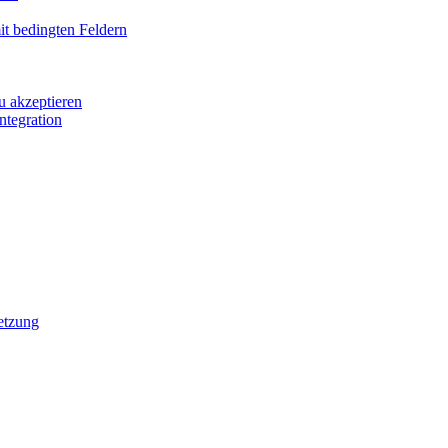
it bedingten Feldern
u akzeptieren
ntegration
etzung