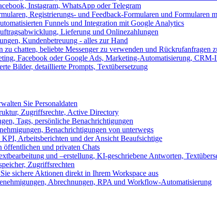
 Facebook, Instagram, WhatsApp oder Telegram
formularen, Registrierungs- und Feedback-Formularen und Formularen m
utomatisierten Funnels und Integration mit Google Analytics
ftragsabwicklung, Lieferung und Onlinezahlungen
lungen, Kundenbetreuung - alles zur Hand
n zu chatten, beliebte Messenger zu verwenden und Rückrufanfragen z
eting, Facebook oder Google Ads, Marketing-Automatisierung, CRM-I
te Bilder, detaillierte Prompts, Textübersetzung
walten Sie Personaldaten
uktur, Zugriffsrechte, Active Directory
en, Tags, persönliche Benachrichtigungen
 Genehmigungen, Benachrichtigungen von unterwegs
n KPI, Arbeitsberichten und der Ansicht Beaufsichtige
 öffentlichen und privaten Chats
xtbearbeitung und –erstellung, KI-geschriebene Antworten, Textübers
peicher, Zugriffsrechten
 Sie sichere Aktionen direkt in Ihrem Workspace aus
n, Genehmigungen, Abrechnungen, RPA und Workflow-Automatisierung