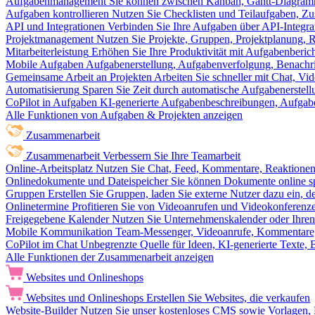
Aufgabenmanagement
Sie können zwischen Kanban, Gantt-Diagram
Aufgaben kontrollieren
Nutzen Sie Checklisten und Teilaufgaben, Z
API und Integrationen
Verbinden Sie Ihre Aufgaben über API-Integra
Projektmanagement
Nutzen Sie Projekte, Gruppen, Projektplanung, R
Mitarbeiterleistung
Erhöhen Sie Ihre Produktivität mit Aufgabenberi
Mobile Aufgaben
Aufgabenerstellung, Aufgabenverfolgung, Benachr
Gemeinsame Arbeit an Projekten
Arbeiten Sie schneller mit Chat, 
Automatisierung
Sparen Sie Zeit durch automatische Aufgabenerste
CoPilot in Aufgaben
KI-generierte Aufgabenbeschreibungen, Aufga
Alle Funktionen von Aufgaben & Projekten anzeigen
Zusammenarbeit
Zusammenarbeit
Verbessern Sie Ihre Teamarbeit
Online-Arbeitsplatz
Nutzen Sie Chat, Feed, Kommentare, Reaktione
Onlinedokumente und Dateispeicher
Sie können Dokumente online sp
Gruppen
Erstellen Sie Gruppen, laden Sie externe Nutzer dazu ein, 
Onlinetermine
Profitieren Sie von Videoanrufen und Videokonferenze
Freigegebene Kalender
Nutzen Sie Unternehmenskalender oder Ihren 
Mobile Kommunikation
Team-Messenger, Videoanrufe, Kommentare, 
CoPilot im Chat
Unbegrenzte Quelle für Ideen, KI-generierte Texte,
Alle Funktionen der Zusammenarbeit anzeigen
Websites und Onlineshops
Websites und Onlineshops
Erstellen Sie Websites, die verkaufen
Website-Builder
Nutzen Sie unser kostenloses CMS sowie Vorlagen, Ho