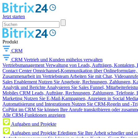
Jetzt starten
Produkt
CRM
CRM
Vertrieb und Kunden mühelos verwalten
Vertriebsmanagement
Verwaltung von Leads, Aufträgen, Kontakten, P
Contact Center
Omnichannel-Kommunikation über Onlineformulare, W
Zusammenarbeit im Vertriebsteam
Arbeiten Sie mit Chat, Videoanruf
Sales Enablement
Nutzen Sie Angebote, Rechnungen, Zahlungen, Kata
Analytik und Berichte
Analysieren Sie Sales Funnel, Mitarbeiterleis
Mobiles CRM
Leads, Aufträge, Rechnungen, Zahlungen, Telefonie, 
Marketing
Nutzen Sie E-Mail-Kampagnen, Anzeigen in Social Media
Automatisierung und Integrationen
Nutzen Sie CRM-Regeln und -Trig
CoPilot im CRM
Sie können Ihre Anrufe transkribieren oder zusamme
Alle CRM-Funktionen anzeigen
Aufgaben und Projekte
Aufgaben und Projekte
Erledigen Sie Ihre Arbeit schneller und e