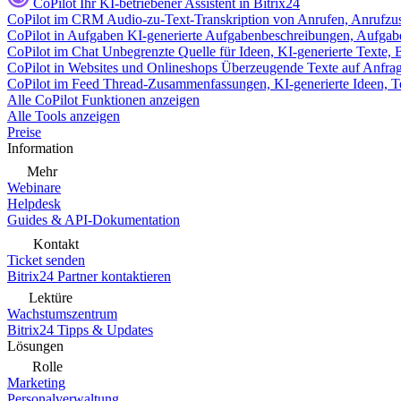
CoPilot
Ihr KI-betriebener Assistent in Bitrix24
CoPilot im CRM
Audio-zu-Text-Transkription von Anrufen, Anrufzu
CoPilot in Aufgaben
KI-generierte Aufgabenbeschreibungen, Aufga
CoPilot im Chat
Unbegrenzte Quelle für Ideen, KI-generierte Texte,
CoPilot in Websites und Onlineshops
Überzeugende Texte auf Anfrage,
CoPilot im Feed
Thread-Zusammenfassungen, KI-generierte Ideen, Te
Alle CoPilot Funktionen anzeigen
Alle Tools anzeigen
Preise
Information
Mehr
Webinare
Helpdesk
Guides & API-Dokumentation
Kontakt
Ticket senden
Bitrix24 Partner kontaktieren
Lektüre
Wachstumszentrum
Bitrix24 Tipps & Updates
Lösungen
Rolle
Marketing
Personalverwaltung