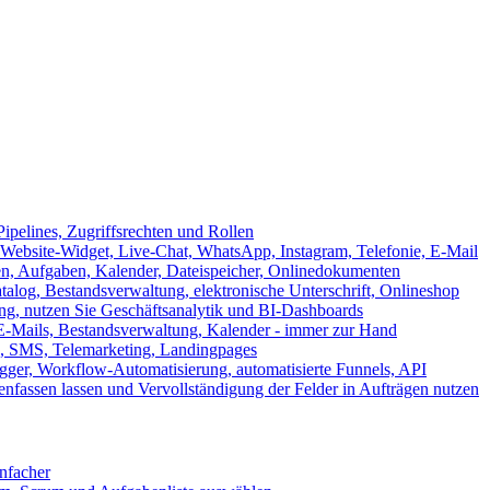
ipelines, Zugriffsrechten und Rollen
ebsite-Widget, Live-Chat, WhatsApp, Instagram, Telefonie, E-Mail
en, Aufgaben, Kalender, Dateispeicher, Onlinedokumenten
log, Bestandsverwaltung, elektronische Unterschrift, Onlineshop
tung, nutzen Sie Geschäftsanalytik und BI-Dashboards
E-Mails, Bestandsverwaltung, Kalender - immer zur Hand
, SMS, Telemarketing, Landingpages
ger, Workflow-Automatisierung, automatisierte Funnels, API
nfassen lassen und Vervollständigung der Felder in Aufträgen nutzen
infacher