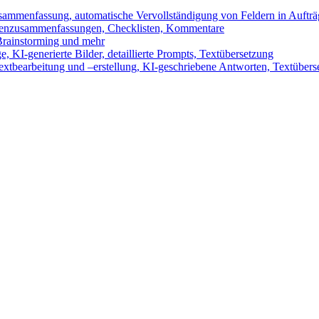
sammenfassung, automatische Vervollständigung von Feldern in Auftr
benzusammenfassungen, Checklisten, Kommentare
 Brainstorming und mehr
 KI-generierte Bilder, detaillierte Prompts, Textübersetzung
xtbearbeitung und –erstellung, KI-geschriebene Antworten, Textübers