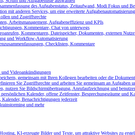
m, Scrum und Aufgabenliste auswählen
usammenfassung des Aufgabenstatus, Zeitaufwand, Modi Fokus und Bea
tion mit anderen Services, um eine erweiterte Aufgabenautomatisierung
ollen und Zugriffsrechte
chten, Arbeitsmanagement, Aufgabeneffizienz und KPIs
ichtigungen, Kommentare, Chat von unterwegs
Videoanrufen, Kommentaren, Dateispeicher, Dokumenten, externen Nutz
llung und Workflow-Automatisierung
benzusammenfassungen, Checklisten, Kommentare
n und Videoankündigungen
eichern, gemeinsam mit Ihren Kollegen bearbeiten oder die Dokument
definieren Sie Zugriffsrechte und arbeiten Sie gemeinsam an Aufgaben u
n, nutzen Sie Bildschirmübertragung, Anrufaufzeichnung und benutzer
persönlichen Kalender, offene Zeitfenster, Besprechungsräume und K
Kalender, Benachrichtigungen jederzeit
 Brainstorming und mehr
sting, KI-erzeugte Bilder und Texte, um attraktive Websites zu erstel