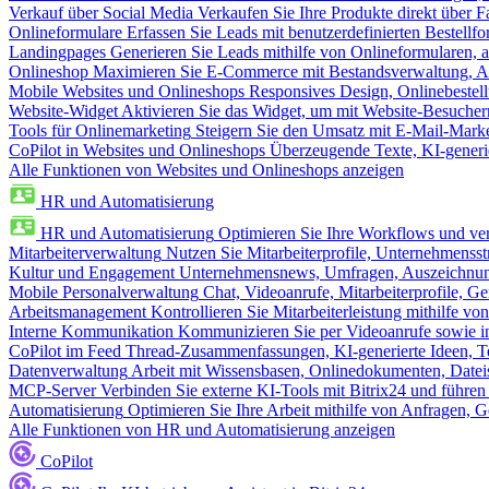
Verkauf über Social Media
Verkaufen Sie Ihre Produkte direkt über
Onlineformulare
Erfassen Sie Leads mit benutzerdefinierten Bestell
Landingpages
Generieren Sie Leads mithilfe von Onlineformularen, a
Onlineshop
Maximieren Sie E-Commerce mit Bestandsverwaltung, Au
Mobile Websites und Onlineshops
Responsives Design, Onlinebestel
Website-Widget
Aktivieren Sie das Widget, um mit Website-Besucher
Tools für Onlinemarketing
Steigern Sie den Umsatz mit E-Mail-Mark
CoPilot in Websites und Onlineshops
Überzeugende Texte, KI-generier
Alle Funktionen von Websites und Onlineshops anzeigen
HR und Automatisierung
HR und Automatisierung
Optimieren Sie Ihre Workflows und ver
Mitarbeiterverwaltung
Nutzen Sie Mitarbeiterprofile, Unternehmensstr
Kultur und Engagement
Unternehmensnews, Umfragen, Auszeichnung
Mobile Personalverwaltung
Chat, Videoanrufe, Mitarbeiterprofile,
Arbeitsmanagement
Kontrollieren Sie Mitarbeiterleistung mithilfe vo
Interne Kommunikation
Kommunizieren Sie per Videoanrufe sowie in
CoPilot im Feed
Thread-Zusammenfassungen, KI-generierte Ideen, Te
Datenverwaltung
Arbeit mit Wissensbasen, Onlinedokumenten, Dateis
MCP-Server
Verbinden Sie externe KI-Tools mit Bitrix24 und führen
Automatisierung
Optimieren Sie Ihre Arbeit mithilfe von Anfrage
Alle Funktionen von HR und Automatisierung anzeigen
CoPilot