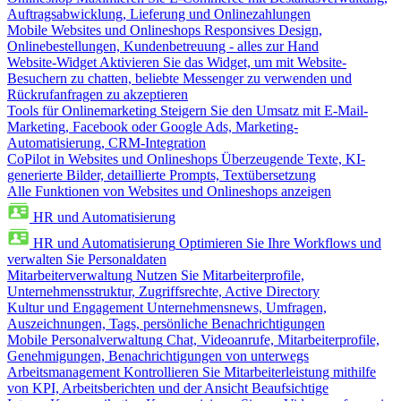
Auftragsabwicklung, Lieferung und Onlinezahlungen
Mobile Websites und Onlineshops
Responsives Design,
Onlinebestellungen, Kundenbetreuung - alles zur Hand
Website-Widget
Aktivieren Sie das Widget, um mit Website-
Besuchern zu chatten, beliebte Messenger zu verwenden und
Rückrufanfragen zu akzeptieren
Tools für Onlinemarketing
Steigern Sie den Umsatz mit E-Mail-
Marketing, Facebook oder Google Ads, Marketing-
Automatisierung, CRM-Integration
CoPilot in Websites und Onlineshops
Überzeugende Texte, KI-
generierte Bilder, detaillierte Prompts, Textübersetzung
Alle Funktionen von Websites und Onlineshops anzeigen
HR und Automatisierung
HR und Automatisierung
Optimieren Sie Ihre Workflows und
verwalten Sie Personaldaten
Mitarbeiterverwaltung
Nutzen Sie Mitarbeiterprofile,
Unternehmensstruktur, Zugriffsrechte, Active Directory
Kultur und Engagement
Unternehmensnews, Umfragen,
Auszeichnungen, Tags, persönliche Benachrichtigungen
Mobile Personalverwaltung
Chat, Videoanrufe, Mitarbeiterprofile,
Genehmigungen, Benachrichtigungen von unterwegs
Arbeitsmanagement
Kontrollieren Sie Mitarbeiterleistung mithilfe
von KPI, Arbeitsberichten und der Ansicht Beaufsichtige