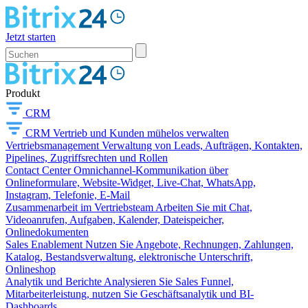
Jetzt starten
Produkt
CRM
CRM
Vertrieb und Kunden mühelos verwalten
Vertriebsmanagement
Verwaltung von Leads, Aufträgen, Kontakten,
Pipelines, Zugriffsrechten und Rollen
Contact Center
Omnichannel-Kommunikation über
Onlineformulare, Website-Widget, Live-Chat, WhatsApp,
Instagram, Telefonie, E-Mail
Zusammenarbeit im Vertriebsteam
Arbeiten Sie mit Chat,
Videoanrufen, Aufgaben, Kalender, Dateispeicher,
Onlinedokumenten
Sales Enablement
Nutzen Sie Angebote, Rechnungen, Zahlungen,
Katalog, Bestandsverwaltung, elektronische Unterschrift,
Onlineshop
Analytik und Berichte
Analysieren Sie Sales Funnel,
Mitarbeiterleistung, nutzen Sie Geschäftsanalytik und BI-
Dashboards