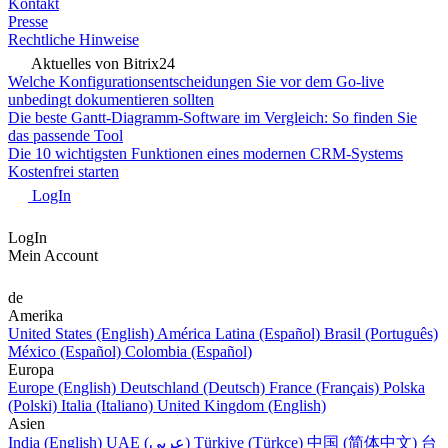
Kontakt
Presse
Rechtliche Hinweise
Aktuelles von Bitrix24
Welche Konfigurationsentscheidungen Sie vor dem Go-live
unbedingt dokumentieren sollten
Die beste Gantt-Diagramm-Software im Vergleich: So finden Sie
das passende Tool
Die 10 wichtigsten Funktionen eines modernen CRM-Systems
Kostenfrei starten
LogIn
LogIn
Mein Account
de
Amerika
United States (English)
América Latina (Español)
Brasil (Português)
México (Español)
Colombia (Español)
Europa
Europe (English)
Deutschland (Deutsch)
France (Français)
Polska
(Polski)
Italia (Italiano)
United Kingdom (English)
Asien
India (English)
UAE (عربي)
Türkiye (Türkçe)
中国 (简体中文)
台