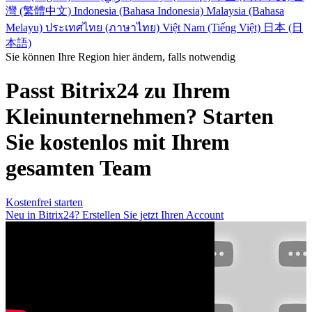
灣 (繁體中文)
Indonesia (Bahasa Indonesia)
Malaysia (Bahasa
Melayu)
ประเทศไทย (ภาษาไทย)
Việt Nam (Tiếng Việt)
日本 (日
本語)
Sie können Ihre Region hier ändern, falls notwendig
Passt Bitrix24 zu Ihrem
Kleinunternehmen? Starten
Sie kostenlos mit Ihrem
gesamten Team
Kostenfrei starten
Neu in Bitrix24? Erstellen Sie jetzt Ihren Account