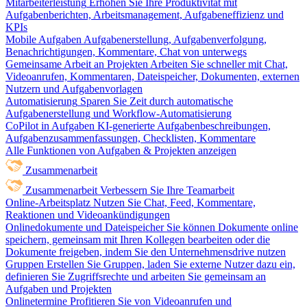
Mitarbeiterleistung
Erhöhen Sie Ihre Produktivität mit
Aufgabenberichten, Arbeitsmanagement, Aufgabeneffizienz und
KPIs
Mobile Aufgaben
Aufgabenerstellung, Aufgabenverfolgung,
Benachrichtigungen, Kommentare, Chat von unterwegs
Gemeinsame Arbeit an Projekten
Arbeiten Sie schneller mit Chat,
Videoanrufen, Kommentaren, Dateispeicher, Dokumenten, externen
Nutzern und Aufgabenvorlagen
Automatisierung
Sparen Sie Zeit durch automatische
Aufgabenerstellung und Workflow-Automatisierung
CoPilot in Aufgaben
KI-generierte Aufgabenbeschreibungen,
Aufgabenzusammenfassungen, Checklisten, Kommentare
Alle Funktionen von Aufgaben & Projekten anzeigen
Zusammenarbeit
Zusammenarbeit
Verbessern Sie Ihre Teamarbeit
Online-Arbeitsplatz
Nutzen Sie Chat, Feed, Kommentare,
Reaktionen und Videoankündigungen
Onlinedokumente und Dateispeicher
Sie können Dokumente online
speichern, gemeinsam mit Ihren Kollegen bearbeiten oder die
Dokumente freigeben, indem Sie den Unternehmensdrive nutzen
Gruppen
Erstellen Sie Gruppen, laden Sie externe Nutzer dazu ein,
definieren Sie Zugriffsrechte und arbeiten Sie gemeinsam an
Aufgaben und Projekten
Onlinetermine
Profitieren Sie von Videoanrufen und