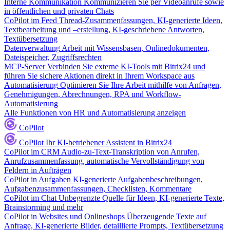
Interne Kommunikation
Kommunizieren Sie per Videoanrufe sowie
in öffentlichen und privaten Chats
CoPilot im Feed
Thread-Zusammenfassungen, KI-generierte Ideen,
Textbearbeitung und –erstellung, KI-geschriebene Antworten,
Textübersetzung
Datenverwaltung
Arbeit mit Wissensbasen, Onlinedokumenten,
Dateispeicher, Zugriffsrechten
MCP-Server
Verbinden Sie externe KI-Tools mit Bitrix24 und
führen Sie sichere Aktionen direkt in Ihrem Workspace aus
Automatisierung
Optimieren Sie Ihre Arbeit mithilfe von Anfragen,
Genehmigungen, Abrechnungen, RPA und Workflow-
Automatisierung
Alle Funktionen von HR und Automatisierung anzeigen
CoPilot
CoPilot
Ihr KI-betriebener Assistent in Bitrix24
CoPilot im CRM
Audio-zu-Text-Transkription von Anrufen,
Anrufzusammenfassung, automatische Vervollständigung von
Feldern in Aufträgen
CoPilot in Aufgaben
KI-generierte Aufgabenbeschreibungen,
Aufgabenzusammenfassungen, Checklisten, Kommentare
CoPilot im Chat
Unbegrenzte Quelle für Ideen, KI-generierte Texte,
Brainstorming und mehr
CoPilot in Websites und Onlineshops
Überzeugende Texte auf
Anfrage, KI-generierte Bilder, detaillierte Prompts, Textübersetzung