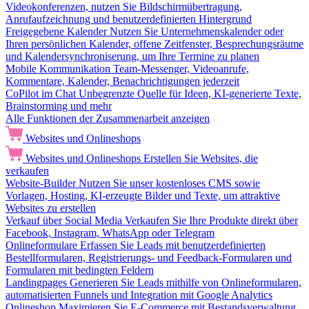
Videokonferenzen, nutzen Sie Bildschirmübertragung,
Anrufaufzeichnung und benutzerdefinierten Hintergrund
Freigegebene Kalender
Nutzen Sie Unternehmenskalender oder
Ihren persönlichen Kalender, offene Zeitfenster, Besprechungsräume
und Kalendersynchroniserung, um Ihre Termine zu planen
Mobile Kommunikation
Team-Messenger, Videoanrufe,
Kommentare, Kalender, Benachrichtigungen jederzeit
CoPilot im Chat
Unbegrenzte Quelle für Ideen, KI-generierte Texte,
Brainstorming und mehr
Alle Funktionen der Zusammenarbeit anzeigen
Websites und Onlineshops
Websites und Onlineshops
Erstellen Sie Websites, die
verkaufen
Website-Builder
Nutzen Sie unser kostenloses CMS sowie
Vorlagen, Hosting, KI-erzeugte Bilder und Texte, um attraktive
Websites zu erstellen
Verkauf über Social Media
Verkaufen Sie Ihre Produkte direkt über
Facebook, Instagram, WhatsApp oder Telegram
Onlineformulare
Erfassen Sie Leads mit benutzerdefinierten
Bestellformularen, Registrierungs- und Feedback-Formularen und
Formularen mit bedingten Feldern
Landingpages
Generieren Sie Leads mithilfe von Onlineformularen,
automatisierten Funnels und Integration mit Google Analytics
Onlineshop
Maximieren Sie E-Commerce mit Bestandsverwaltung,