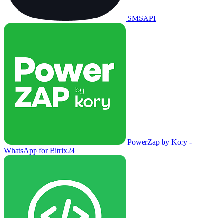
SMSAPI
PowerZap by Kory -
WhatsApp for Bitrix24