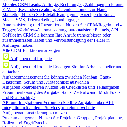
Mobiles CRM
Leads, Aufträge, Rechnungen, Zahlungen, Telefonie,
E-Mails, Bestandsverwaltung, Kalender - immer zur Hand
Marketing
Nutzen Sie E-Mail-Kampagnen, Anzeigen in Social
Media, SMS, Telemarketing, Landingpages
Automatisierung und Integrationen
Nutzen Sie CRM-Regeln und -
Trigger, Workflow-Automatisierung, automatisierte Funnels, API
CoPilot im CRM
Sie können Ihre Anrufe transkribieren oder
zusammenfassen lassen und Vervollständigung der Felder in
Aufträgen nutzen
Alle CRM-Funktionen anzeigen
Aufgaben und Projekte
Aufgaben und Projekte
Erledigen Sie Ihre Arbeit schneller und
einfacher
Aufgabenmanagement
Sie können zwischen Kanban, Gantt-
Diagramm, Scrum und Aufgabenliste auswählen
Aufgaben kontrollieren
Nutzen Sie Checklisten und Teilaufgaben,
Zusammenfassung des Aufgabenstatus, Zeitaufwand, Modi Fokus
und Beaufsichtige
API und Integrationen
Verbinden Sie Ihre Aufgaben über API-
Integration mit anderen Services, um eine erweiterte
Aufgabenautomatisierung zu nutzen
Projektmanagement
Nutzen Sie Projekte, Gruppen, Projektplanung,
Rollen und Zugriffsrechte