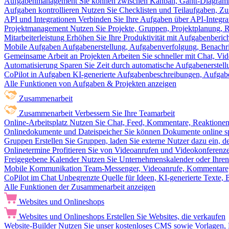
Aufgabenmanagement
Sie können zwischen Kanban, Gantt-Diagram
Aufgaben kontrollieren
Nutzen Sie Checklisten und Teilaufgaben, Z
API und Integrationen
Verbinden Sie Ihre Aufgaben über API-Integra
Projektmanagement
Nutzen Sie Projekte, Gruppen, Projektplanung, R
Mitarbeiterleistung
Erhöhen Sie Ihre Produktivität mit Aufgabenberi
Mobile Aufgaben
Aufgabenerstellung, Aufgabenverfolgung, Benachr
Gemeinsame Arbeit an Projekten
Arbeiten Sie schneller mit Chat, 
Automatisierung
Sparen Sie Zeit durch automatische Aufgabenerste
CoPilot in Aufgaben
KI-generierte Aufgabenbeschreibungen, Aufga
Alle Funktionen von Aufgaben & Projekten anzeigen
Zusammenarbeit
Zusammenarbeit
Verbessern Sie Ihre Teamarbeit
Online-Arbeitsplatz
Nutzen Sie Chat, Feed, Kommentare, Reaktione
Onlinedokumente und Dateispeicher
Sie können Dokumente online sp
Gruppen
Erstellen Sie Gruppen, laden Sie externe Nutzer dazu ein, 
Onlinetermine
Profitieren Sie von Videoanrufen und Videokonferenze
Freigegebene Kalender
Nutzen Sie Unternehmenskalender oder Ihren 
Mobile Kommunikation
Team-Messenger, Videoanrufe, Kommentare, 
CoPilot im Chat
Unbegrenzte Quelle für Ideen, KI-generierte Texte,
Alle Funktionen der Zusammenarbeit anzeigen
Websites und Onlineshops
Websites und Onlineshops
Erstellen Sie Websites, die verkaufen
Website-Builder
Nutzen Sie unser kostenloses CMS sowie Vorlagen, Ho