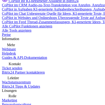
CoPilot
Ihr KI-betriebener Assistent in Bitrix24
CoPilot im CRM
Audio-zu-Text-Transkription von Anrufen, Anrufzu
CoPilot in Aufgaben
KI-generierte Aufgabenbeschreibungen, Aufga
CoPilot im Chat
Unbegrenzte Quelle für Ideen, KI-generierte Texte,
CoPilot in Websites und Onlineshops
Überzeugende Texte auf Anfrage,
CoPilot im Feed
Thread-Zusammenfassungen, KI-generierte Ideen, Te
Alle CoPilot Funktionen anzeigen
Alle Tools anzeigen
Preise
Information
Mehr
Webinare
Helpdesk
Guides & API-Dokumentation
Kontakt
Ticket senden
Bitrix24 Partner kontaktieren
Lektüre
Wachstumszentrum
Bitrix24 Tipps & Updates
Lösungen
Rolle
Marketing
Personalverwaltung