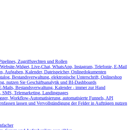
ipelines, Zugriffsrechten und Rollen
ebsite-Widget, Live-Chat, WhatsApp, Instagram, Telefonie, E-Mail
en, Aufgaben, Kalender, Dateispeicher, Onlinedokumenten
log, Bestandsverwaltung, elektronische Unterschrift, Onlineshop
tung, nutzen Sie Geschäftsanalytik und BI-Dashboards
E-Mails, Bestandsverwaltung, Kalender - immer zur Hand
, SMS, Telemarketing, Landingpages
ger, Workflow-Automatisierung, automatisierte Funnels, API
nfassen lassen und Vervollständigung der Felder in Aufträgen nutzen
infacher