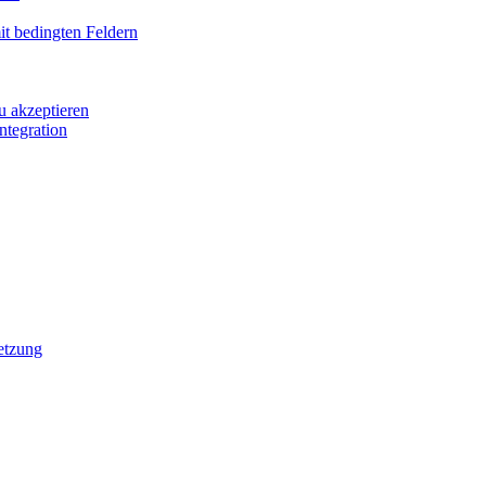
it bedingten Feldern
u akzeptieren
ntegration
etzung