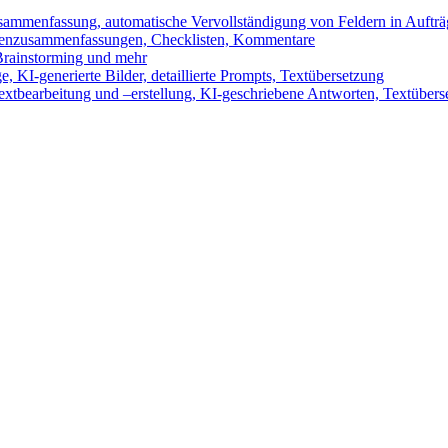
sammenfassung, automatische Vervollständigung von Feldern in Auftr
benzusammenfassungen, Checklisten, Kommentare
 Brainstorming und mehr
 KI-generierte Bilder, detaillierte Prompts, Textübersetzung
xtbearbeitung und –erstellung, KI-geschriebene Antworten, Textübers