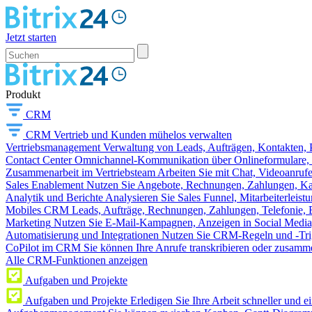
Jetzt starten
Produkt
CRM
CRM
Vertrieb und Kunden mühelos verwalten
Vertriebsmanagement
Verwaltung von Leads, Aufträgen, Kontakten, P
Contact Center
Omnichannel-Kommunikation über Onlineformulare, W
Zusammenarbeit im Vertriebsteam
Arbeiten Sie mit Chat, Videoanruf
Sales Enablement
Nutzen Sie Angebote, Rechnungen, Zahlungen, Kata
Analytik und Berichte
Analysieren Sie Sales Funnel, Mitarbeiterleis
Mobiles CRM
Leads, Aufträge, Rechnungen, Zahlungen, Telefonie, 
Marketing
Nutzen Sie E-Mail-Kampagnen, Anzeigen in Social Media
Automatisierung und Integrationen
Nutzen Sie CRM-Regeln und -Trig
CoPilot im CRM
Sie können Ihre Anrufe transkribieren oder zusamme
Alle CRM-Funktionen anzeigen
Aufgaben und Projekte
Aufgaben und Projekte
Erledigen Sie Ihre Arbeit schneller und e