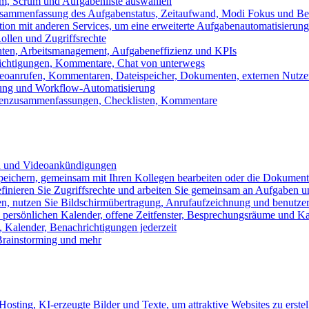
m, Scrum und Aufgabenliste auswählen
usammenfassung des Aufgabenstatus, Zeitaufwand, Modi Fokus und Bea
tion mit anderen Services, um eine erweiterte Aufgabenautomatisierung
ollen und Zugriffsrechte
chten, Arbeitsmanagement, Aufgabeneffizienz und KPIs
ichtigungen, Kommentare, Chat von unterwegs
Videoanrufen, Kommentaren, Dateispeicher, Dokumenten, externen Nutz
llung und Workflow-Automatisierung
benzusammenfassungen, Checklisten, Kommentare
n und Videoankündigungen
eichern, gemeinsam mit Ihren Kollegen bearbeiten oder die Dokument
definieren Sie Zugriffsrechte und arbeiten Sie gemeinsam an Aufgaben u
n, nutzen Sie Bildschirmübertragung, Anrufaufzeichnung und benutzer
persönlichen Kalender, offene Zeitfenster, Besprechungsräume und K
Kalender, Benachrichtigungen jederzeit
 Brainstorming und mehr
sting, KI-erzeugte Bilder und Texte, um attraktive Websites zu erstel