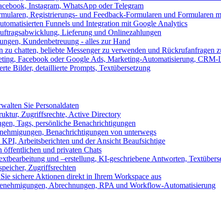
 Facebook, Instagram, WhatsApp oder Telegram
formularen, Registrierungs- und Feedback-Formularen und Formularen m
utomatisierten Funnels und Integration mit Google Analytics
ftragsabwicklung, Lieferung und Onlinezahlungen
lungen, Kundenbetreuung - alles zur Hand
n zu chatten, beliebte Messenger zu verwenden und Rückrufanfragen z
eting, Facebook oder Google Ads, Marketing-Automatisierung, CRM-I
te Bilder, detaillierte Prompts, Textübersetzung
walten Sie Personaldaten
uktur, Zugriffsrechte, Active Directory
en, Tags, persönliche Benachrichtigungen
 Genehmigungen, Benachrichtigungen von unterwegs
n KPI, Arbeitsberichten und der Ansicht Beaufsichtige
 öffentlichen und privaten Chats
xtbearbeitung und –erstellung, KI-geschriebene Antworten, Textübers
peicher, Zugriffsrechten
 Sie sichere Aktionen direkt in Ihrem Workspace aus
n, Genehmigungen, Abrechnungen, RPA und Workflow-Automatisierung