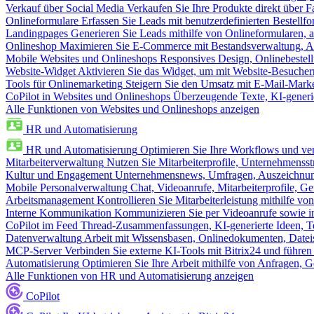
Verkauf über Social Media
Verkaufen Sie Ihre Produkte direkt über
Onlineformulare
Erfassen Sie Leads mit benutzerdefinierten Bestell
Landingpages
Generieren Sie Leads mithilfe von Onlineformularen, a
Onlineshop
Maximieren Sie E-Commerce mit Bestandsverwaltung, Au
Mobile Websites und Onlineshops
Responsives Design, Onlinebestel
Website-Widget
Aktivieren Sie das Widget, um mit Website-Besucher
Tools für Onlinemarketing
Steigern Sie den Umsatz mit E-Mail-Mark
CoPilot in Websites und Onlineshops
Überzeugende Texte, KI-generier
Alle Funktionen von Websites und Onlineshops anzeigen
HR und Automatisierung
HR und Automatisierung
Optimieren Sie Ihre Workflows und ver
Mitarbeiterverwaltung
Nutzen Sie Mitarbeiterprofile, Unternehmensstr
Kultur und Engagement
Unternehmensnews, Umfragen, Auszeichnung
Mobile Personalverwaltung
Chat, Videoanrufe, Mitarbeiterprofile,
Arbeitsmanagement
Kontrollieren Sie Mitarbeiterleistung mithilfe vo
Interne Kommunikation
Kommunizieren Sie per Videoanrufe sowie in
CoPilot im Feed
Thread-Zusammenfassungen, KI-generierte Ideen, Te
Datenverwaltung
Arbeit mit Wissensbasen, Onlinedokumenten, Dateis
MCP-Server
Verbinden Sie externe KI-Tools mit Bitrix24 und führen
Automatisierung
Optimieren Sie Ihre Arbeit mithilfe von Anfrage
Alle Funktionen von HR und Automatisierung anzeigen
CoPilot