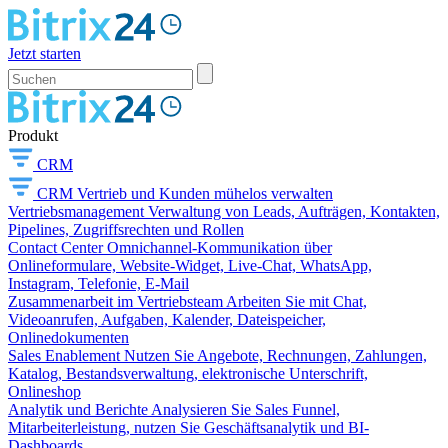
Jetzt starten
Produkt
CRM
CRM
Vertrieb und Kunden mühelos verwalten
Vertriebsmanagement
Verwaltung von Leads, Aufträgen, Kontakten,
Pipelines, Zugriffsrechten und Rollen
Contact Center
Omnichannel-Kommunikation über
Onlineformulare, Website-Widget, Live-Chat, WhatsApp,
Instagram, Telefonie, E-Mail
Zusammenarbeit im Vertriebsteam
Arbeiten Sie mit Chat,
Videoanrufen, Aufgaben, Kalender, Dateispeicher,
Onlinedokumenten
Sales Enablement
Nutzen Sie Angebote, Rechnungen, Zahlungen,
Katalog, Bestandsverwaltung, elektronische Unterschrift,
Onlineshop
Analytik und Berichte
Analysieren Sie Sales Funnel,
Mitarbeiterleistung, nutzen Sie Geschäftsanalytik und BI-
Dashboards