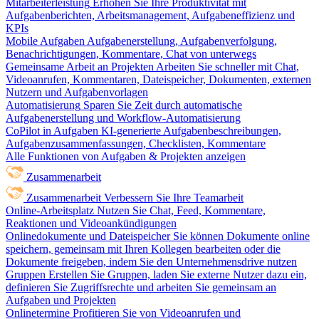
Mitarbeiterleistung
Erhöhen Sie Ihre Produktivität mit
Aufgabenberichten, Arbeitsmanagement, Aufgabeneffizienz und
KPIs
Mobile Aufgaben
Aufgabenerstellung, Aufgabenverfolgung,
Benachrichtigungen, Kommentare, Chat von unterwegs
Gemeinsame Arbeit an Projekten
Arbeiten Sie schneller mit Chat,
Videoanrufen, Kommentaren, Dateispeicher, Dokumenten, externen
Nutzern und Aufgabenvorlagen
Automatisierung
Sparen Sie Zeit durch automatische
Aufgabenerstellung und Workflow-Automatisierung
CoPilot in Aufgaben
KI-generierte Aufgabenbeschreibungen,
Aufgabenzusammenfassungen, Checklisten, Kommentare
Alle Funktionen von Aufgaben & Projekten anzeigen
Zusammenarbeit
Zusammenarbeit
Verbessern Sie Ihre Teamarbeit
Online-Arbeitsplatz
Nutzen Sie Chat, Feed, Kommentare,
Reaktionen und Videoankündigungen
Onlinedokumente und Dateispeicher
Sie können Dokumente online
speichern, gemeinsam mit Ihren Kollegen bearbeiten oder die
Dokumente freigeben, indem Sie den Unternehmensdrive nutzen
Gruppen
Erstellen Sie Gruppen, laden Sie externe Nutzer dazu ein,
definieren Sie Zugriffsrechte und arbeiten Sie gemeinsam an
Aufgaben und Projekten
Onlinetermine
Profitieren Sie von Videoanrufen und