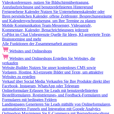
Videokonferenzen, nutzen Sie Bildschirmübertragung,
Anrufaufzeichnung und benutzerdefinierten Hintergrund
Freigegebene Kalender
Nutzen Sie Unternehmenskalender oder
Ihren persönlichen Kalender, offene Zeitfenster, Besprechungsräume
und Kalendersynchroniserung, um Ihre Termine zu planen
Mobile Kommunikation
Team-Messenger, Videoanrufe,
Kommentare, Kalender, Benachrichtigungen jederzeit
CoPilot im Chat
Unbegrenzte Quelle für Ideen, KI-generierte Texte,
Brainstorming und mehr
Alle Funktionen der Zusammenarbeit anzeigen
Websites und Onlineshops
Websites und Onlineshops
Erstellen Sie Websites, die
verkaufen
Website-Builder
Nutzen Sie unser kostenloses CMS sowie
Vorlagen, Hosting, KI-erzeugte Bilder und Texte, um attraktive
Websites zu erstellen
Verkauf über Social Media
Verkaufen Sie Ihre Produkte direkt über
Facebook, Instagram, WhatsApp oder Telegram
Onlineformulare
Erfassen Sie Leads mit benutzerdefinierten
Bestellformularen, Registrierungs- und Feedback-Formularen und
Formularen mit bedingten Feldern
Landingpages
Generieren Sie Leads mithilfe von Onlineformularen,
automatisierten Funnels und Integration mit Google Analytics
Onlineshop
Maximieren Sie E-Commerce mit Bestandsverwaltung,