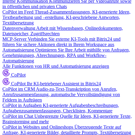
Interne Kommunikation
Kommunizieren Sie per Videoanrufe sowie
in öffentlichen und privaten Chats
CoPilot im Feed
Thread-Zusammenfassungen, KI-generierte Ideen,
Textbearbeitung und –erstellung, KI-geschriebene Antworten,
Textübersetzung
Datenverwaltung
Arbeit mit Wissensbasen, Onlinedokumenten,
Dateispeicher, Zugriffsrechten
MCP-Server
Verbinden Sie externe KI-Tools mit Bitrix24 und
führen Sie sichere Aktionen direkt in Ihrem Workspace aus
Automatisierung
Optimieren Sie Ihre Arbeit mithilfe von Anfragen,
Genehmigungen, Abrechnungen, RPA und Workflow-
Automatisierung
Alle Funktionen von HR und Automatisierung anzeigen
CoPilot
CoPilot
Ihr KI-betriebener Assistent in Bitrix24
CoPilot im CRM
Audio-zu-Text-Transkription von Anrufen,
Anrufzusammenfassung, automatische Vervollständigung von
Feldern in Aufträgen
CoPilot in Aufgaben
KI-generierte Aufgabenbeschreibungen,
Aufgabenzusammenfassungen, Checklisten, Kommentare
CoPilot im Chat
Unbegrenzte Quelle für Ideen, KI-generierte Texte,
Brainstorming und mehr
CoPilot in Websites und Onlineshops
Überzeugende Texte auf
Anfrage, KI-generierte Bilder, detaillierte Prompts, Textübersetzung