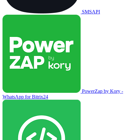
SMSAPI
PowerZap by Kory -
WhatsApp for Bitrix24