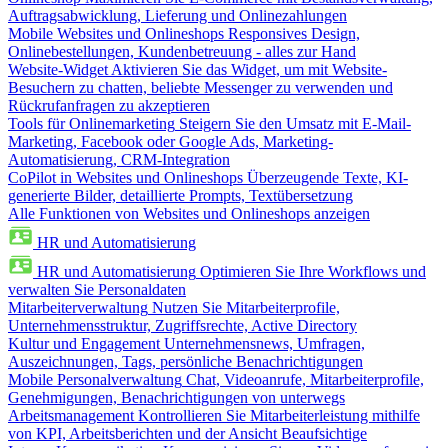
Auftragsabwicklung, Lieferung und Onlinezahlungen
Mobile Websites und Onlineshops
Responsives Design,
Onlinebestellungen, Kundenbetreuung - alles zur Hand
Website-Widget
Aktivieren Sie das Widget, um mit Website-
Besuchern zu chatten, beliebte Messenger zu verwenden und
Rückrufanfragen zu akzeptieren
Tools für Onlinemarketing
Steigern Sie den Umsatz mit E-Mail-
Marketing, Facebook oder Google Ads, Marketing-
Automatisierung, CRM-Integration
CoPilot in Websites und Onlineshops
Überzeugende Texte, KI-
generierte Bilder, detaillierte Prompts, Textübersetzung
Alle Funktionen von Websites und Onlineshops anzeigen
HR und Automatisierung
HR und Automatisierung
Optimieren Sie Ihre Workflows und
verwalten Sie Personaldaten
Mitarbeiterverwaltung
Nutzen Sie Mitarbeiterprofile,
Unternehmensstruktur, Zugriffsrechte, Active Directory
Kultur und Engagement
Unternehmensnews, Umfragen,
Auszeichnungen, Tags, persönliche Benachrichtigungen
Mobile Personalverwaltung
Chat, Videoanrufe, Mitarbeiterprofile,
Genehmigungen, Benachrichtigungen von unterwegs
Arbeitsmanagement
Kontrollieren Sie Mitarbeiterleistung mithilfe
von KPI, Arbeitsberichten und der Ansicht Beaufsichtige