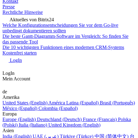
Kontakt
Presse
Rechtliche Hinweise
Aktuelles von Bitrix24
Welche Konfigurationsentscheidungen Sie vor dem Go-live
unbedingt dokumentieren sollten
Die beste Gantt-Diagramm-Software im Vergleich: So finden Sie
das passende Tool
Die 10 wichtigsten Funktionen eines modernen CRM-Systems
Kostenfrei starten
LogIn
LogIn
Mein Account
de
Amerika
United States (English)
América Latina (Español)
Brasil (Português)
México (Español)
Colombia (Español)
Europa
Europe (English)
Deutschland (Deutsch)
France (Français)
Polska
(Polski)
Italia (Italiano)
United Kingdom (English)
Asien
India (English)
UAE (عربي)
Türkiye (Türkçe)
中国 (简体中文)
台