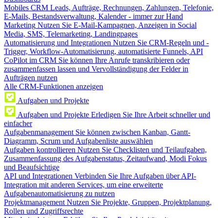
Mobiles CRM
Leads, Aufträge, Rechnungen, Zahlungen, Telefonie,
E-Mails, Bestandsverwaltung, Kalender - immer zur Hand
Marketing
Nutzen Sie E-Mail-Kampagnen, Anzeigen in Social
Media, SMS, Telemarketing, Landingpages
Automatisierung und Integrationen
Nutzen Sie CRM-Regeln und -
Trigger, Workflow-Automatisierung, automatisierte Funnels, API
CoPilot im CRM
Sie können Ihre Anrufe transkribieren oder
zusammenfassen lassen und Vervollständigung der Felder in
Aufträgen nutzen
Alle CRM-Funktionen anzeigen
Aufgaben und Projekte
Aufgaben und Projekte
Erledigen Sie Ihre Arbeit schneller und
einfacher
Aufgabenmanagement
Sie können zwischen Kanban, Gantt-
Diagramm, Scrum und Aufgabenliste auswählen
Aufgaben kontrollieren
Nutzen Sie Checklisten und Teilaufgaben,
Zusammenfassung des Aufgabenstatus, Zeitaufwand, Modi Fokus
und Beaufsichtige
API und Integrationen
Verbinden Sie Ihre Aufgaben über API-
Integration mit anderen Services, um eine erweiterte
Aufgabenautomatisierung zu nutzen
Projektmanagement
Nutzen Sie Projekte, Gruppen, Projektplanung,
Rollen und Zugriffsrechte