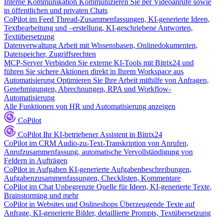
Interne Kommunikation
Kommunizieren Sie per Videoanrufe sowie
in öffentlichen und privaten Chats
CoPilot im Feed
Thread-Zusammenfassungen, KI-generierte Ideen,
Textbearbeitung und –erstellung, KI-geschriebene Antworten,
Textübersetzung
Datenverwaltung
Arbeit mit Wissensbasen, Onlinedokumenten,
Dateispeicher, Zugriffsrechten
MCP-Server
Verbinden Sie externe KI-Tools mit Bitrix24 und
führen Sie sichere Aktionen direkt in Ihrem Workspace aus
Automatisierung
Optimieren Sie Ihre Arbeit mithilfe von Anfragen,
Genehmigungen, Abrechnungen, RPA und Workflow-
Automatisierung
Alle Funktionen von HR und Automatisierung anzeigen
CoPilot
CoPilot
Ihr KI-betriebener Assistent in Bitrix24
CoPilot im CRM
Audio-zu-Text-Transkription von Anrufen,
Anrufzusammenfassung, automatische Vervollständigung von
Feldern in Aufträgen
CoPilot in Aufgaben
KI-generierte Aufgabenbeschreibungen,
Aufgabenzusammenfassungen, Checklisten, Kommentare
CoPilot im Chat
Unbegrenzte Quelle für Ideen, KI-generierte Texte,
Brainstorming und mehr
CoPilot in Websites und Onlineshops
Überzeugende Texte auf
Anfrage, KI-generierte Bilder, detaillierte Prompts, Textübersetzung