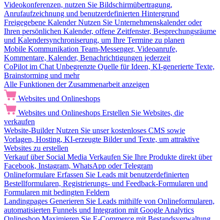
Videokonferenzen, nutzen Sie Bildschirmübertragung,
Anrufaufzeichnung und benutzerdefinierten Hintergrund
Freigegebene Kalender
Nutzen Sie Unternehmenskalender oder
Ihren persönlichen Kalender, offene Zeitfenster, Besprechungsräume
und Kalendersynchroniserung, um Ihre Termine zu planen
Mobile Kommunikation
Team-Messenger, Videoanrufe,
Kommentare, Kalender, Benachrichtigungen jederzeit
CoPilot im Chat
Unbegrenzte Quelle für Ideen, KI-generierte Texte,
Brainstorming und mehr
Alle Funktionen der Zusammenarbeit anzeigen
Websites und Onlineshops
Websites und Onlineshops
Erstellen Sie Websites, die
verkaufen
Website-Builder
Nutzen Sie unser kostenloses CMS sowie
Vorlagen, Hosting, KI-erzeugte Bilder und Texte, um attraktive
Websites zu erstellen
Verkauf über Social Media
Verkaufen Sie Ihre Produkte direkt über
Facebook, Instagram, WhatsApp oder Telegram
Onlineformulare
Erfassen Sie Leads mit benutzerdefinierten
Bestellformularen, Registrierungs- und Feedback-Formularen und
Formularen mit bedingten Feldern
Landingpages
Generieren Sie Leads mithilfe von Onlineformularen,
automatisierten Funnels und Integration mit Google Analytics
Onlineshop
Maximieren Sie E-Commerce mit Bestandsverwaltung,