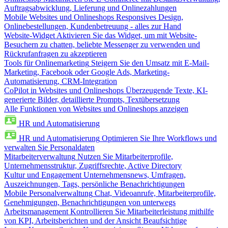
Auftragsabwicklung, Lieferung und Onlinezahlungen
Mobile Websites und Onlineshops
Responsives Design,
Onlinebestellungen, Kundenbetreuung - alles zur Hand
Website-Widget
Aktivieren Sie das Widget, um mit Website-
Besuchern zu chatten, beliebte Messenger zu verwenden und
Rückrufanfragen zu akzeptieren
Tools für Onlinemarketing
Steigern Sie den Umsatz mit E-Mail-
Marketing, Facebook oder Google Ads, Marketing-
Automatisierung, CRM-Integration
CoPilot in Websites und Onlineshops
Überzeugende Texte, KI-
generierte Bilder, detaillierte Prompts, Textübersetzung
Alle Funktionen von Websites und Onlineshops anzeigen
HR und Automatisierung
HR und Automatisierung
Optimieren Sie Ihre Workflows und
verwalten Sie Personaldaten
Mitarbeiterverwaltung
Nutzen Sie Mitarbeiterprofile,
Unternehmensstruktur, Zugriffsrechte, Active Directory
Kultur und Engagement
Unternehmensnews, Umfragen,
Auszeichnungen, Tags, persönliche Benachrichtigungen
Mobile Personalverwaltung
Chat, Videoanrufe, Mitarbeiterprofile,
Genehmigungen, Benachrichtigungen von unterwegs
Arbeitsmanagement
Kontrollieren Sie Mitarbeiterleistung mithilfe
von KPI, Arbeitsberichten und der Ansicht Beaufsichtige