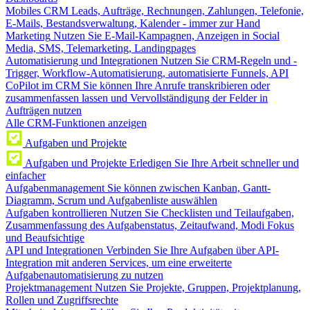
Mobiles CRM
Leads, Aufträge, Rechnungen, Zahlungen, Telefonie,
E-Mails, Bestandsverwaltung, Kalender - immer zur Hand
Marketing
Nutzen Sie E-Mail-Kampagnen, Anzeigen in Social
Media, SMS, Telemarketing, Landingpages
Automatisierung und Integrationen
Nutzen Sie CRM-Regeln und -
Trigger, Workflow-Automatisierung, automatisierte Funnels, API
CoPilot im CRM
Sie können Ihre Anrufe transkribieren oder
zusammenfassen lassen und Vervollständigung der Felder in
Aufträgen nutzen
Alle CRM-Funktionen anzeigen
Aufgaben und Projekte
Aufgaben und Projekte
Erledigen Sie Ihre Arbeit schneller und
einfacher
Aufgabenmanagement
Sie können zwischen Kanban, Gantt-
Diagramm, Scrum und Aufgabenliste auswählen
Aufgaben kontrollieren
Nutzen Sie Checklisten und Teilaufgaben,
Zusammenfassung des Aufgabenstatus, Zeitaufwand, Modi Fokus
und Beaufsichtige
API und Integrationen
Verbinden Sie Ihre Aufgaben über API-
Integration mit anderen Services, um eine erweiterte
Aufgabenautomatisierung zu nutzen
Projektmanagement
Nutzen Sie Projekte, Gruppen, Projektplanung,
Rollen und Zugriffsrechte