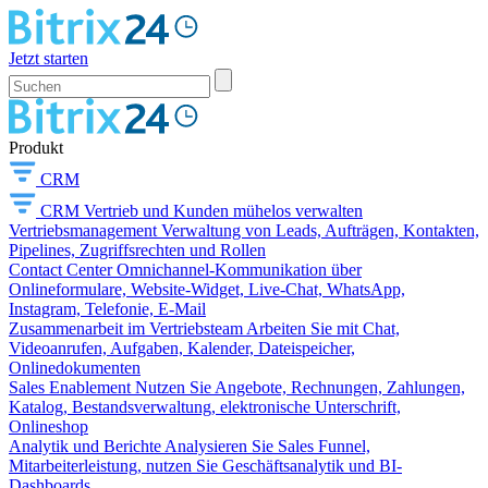
Jetzt starten
Produkt
CRM
CRM
Vertrieb und Kunden mühelos verwalten
Vertriebsmanagement
Verwaltung von Leads, Aufträgen, Kontakten,
Pipelines, Zugriffsrechten und Rollen
Contact Center
Omnichannel-Kommunikation über
Onlineformulare, Website-Widget, Live-Chat, WhatsApp,
Instagram, Telefonie, E-Mail
Zusammenarbeit im Vertriebsteam
Arbeiten Sie mit Chat,
Videoanrufen, Aufgaben, Kalender, Dateispeicher,
Onlinedokumenten
Sales Enablement
Nutzen Sie Angebote, Rechnungen, Zahlungen,
Katalog, Bestandsverwaltung, elektronische Unterschrift,
Onlineshop
Analytik und Berichte
Analysieren Sie Sales Funnel,
Mitarbeiterleistung, nutzen Sie Geschäftsanalytik und BI-
Dashboards