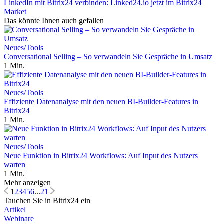
LinkedIn mit Bitrix24 verbinden: Linked24.io jetzt im Bitrix24
Market
Das könnte Ihnen auch gefallen
Neues/Tools
Conversational Selling – So verwandeln Sie Gespräche in Umsatz
1 Min.
Neues/Tools
Effiziente Datenanalyse mit den neuen BI-Builder-Features in
Bitrix24
1 Min.
Neues/Tools
Neue Funktion in Bitrix24 Workflows: Auf Input des Nutzers
warten
1 Min.
Mehr anzeigen
1
2
3
4
5
6
...
21
Tauchen Sie in Bitrix24 ein
Artikel
Webinare