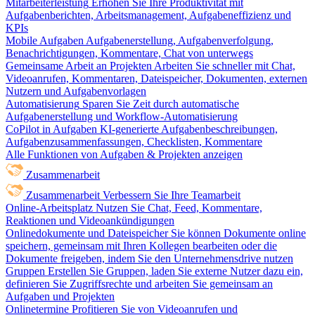
Mitarbeiterleistung
Erhöhen Sie Ihre Produktivität mit
Aufgabenberichten, Arbeitsmanagement, Aufgabeneffizienz und
KPIs
Mobile Aufgaben
Aufgabenerstellung, Aufgabenverfolgung,
Benachrichtigungen, Kommentare, Chat von unterwegs
Gemeinsame Arbeit an Projekten
Arbeiten Sie schneller mit Chat,
Videoanrufen, Kommentaren, Dateispeicher, Dokumenten, externen
Nutzern und Aufgabenvorlagen
Automatisierung
Sparen Sie Zeit durch automatische
Aufgabenerstellung und Workflow-Automatisierung
CoPilot in Aufgaben
KI-generierte Aufgabenbeschreibungen,
Aufgabenzusammenfassungen, Checklisten, Kommentare
Alle Funktionen von Aufgaben & Projekten anzeigen
Zusammenarbeit
Zusammenarbeit
Verbessern Sie Ihre Teamarbeit
Online-Arbeitsplatz
Nutzen Sie Chat, Feed, Kommentare,
Reaktionen und Videoankündigungen
Onlinedokumente und Dateispeicher
Sie können Dokumente online
speichern, gemeinsam mit Ihren Kollegen bearbeiten oder die
Dokumente freigeben, indem Sie den Unternehmensdrive nutzen
Gruppen
Erstellen Sie Gruppen, laden Sie externe Nutzer dazu ein,
definieren Sie Zugriffsrechte und arbeiten Sie gemeinsam an
Aufgaben und Projekten
Onlinetermine
Profitieren Sie von Videoanrufen und