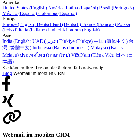
Amerika
United States (English)
América Latina (Español)
Brasil (Português)
México (Español)
Colombia (Español)
Europa
Europe (English)
Deutschland (Deutsch)
France (Français)
Polska
(Polski)
Italia (Italiano)
United Kingdom (English)
Asien
India (English)
UAE (عربي)
Türkiye (Türkçe)
中国 (简体中文)
台
灣 (繁體中文)
Indonesia (Bahasa Indonesia)
Malaysia (Bahasa
Melayu)
ประเทศไทย (ภาษาไทย)
Việt Nam (Tiếng Việt)
日本 (日
本語)
Sie können Ihre Region hier ändern, falls notwendig
Blog
Webmail im mobilen CRM
Webmail im mobilen CRM