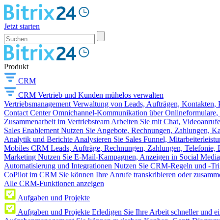
Jetzt starten
Produkt
CRM
CRM
Vertrieb und Kunden mühelos verwalten
Vertriebsmanagement
Verwaltung von Leads, Aufträgen, Kontakten, P
Contact Center
Omnichannel-Kommunikation über Onlineformulare, W
Zusammenarbeit im Vertriebsteam
Arbeiten Sie mit Chat, Videoanruf
Sales Enablement
Nutzen Sie Angebote, Rechnungen, Zahlungen, Kata
Analytik und Berichte
Analysieren Sie Sales Funnel, Mitarbeiterleis
Mobiles CRM
Leads, Aufträge, Rechnungen, Zahlungen, Telefonie, 
Marketing
Nutzen Sie E-Mail-Kampagnen, Anzeigen in Social Media
Automatisierung und Integrationen
Nutzen Sie CRM-Regeln und -Trig
CoPilot im CRM
Sie können Ihre Anrufe transkribieren oder zusamme
Alle CRM-Funktionen anzeigen
Aufgaben und Projekte
Aufgaben und Projekte
Erledigen Sie Ihre Arbeit schneller und e