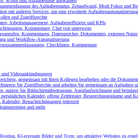
m, Scrum und Aufgabenliste auswählen
usammenfassung des Aufgabenstatus, Zeitaufwand, Modi Fokus und Bea
tion mit anderen Services, um eine erweiterte Aufgabenautomatisierung
ollen und Zugriffsrechte
chten, Arbeitsmanagement, Aufgabeneffizienz und KPIs
ichtigungen, Kommentare, Chat von unterwegs
Videoanrufen, Kommentaren, Dateispeicher, Dokumenten, externen Nutz
llung und Workflow-Automatisierung
benzusammenfassungen, Checklisten, Kommentare
n und Videoankündigungen
eichern, gemeinsam mit Ihren Kollegen bearbeiten oder die Dokument
definieren Sie Zugriffsrechte und arbeiten Sie gemeinsam an Aufgaben u
n, nutzen Sie Bildschirmübertragung, Anrufaufzeichnung und benutzer
persönlichen Kalender, offene Zeitfenster, Besprechungsräume und K
Kalender, Benachrichtigungen jederzeit
 Brainstorming und mehr
sting, KI-erzeugte Bilder und Texte, um attraktive Websites zu erstel