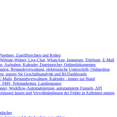
ipelines, Zugriffsrechten und Rollen
ebsite-Widget, Live-Chat, WhatsApp, Instagram, Telefonie, E-Mail
en, Aufgaben, Kalender, Dateispeicher, Onlinedokumenten
log, Bestandsverwaltung, elektronische Unterschrift, Onlineshop
tung, nutzen Sie Geschäftsanalytik und BI-Dashboards
E-Mails, Bestandsverwaltung, Kalender - immer zur Hand
, SMS, Telemarketing, Landingpages
ger, Workflow-Automatisierung, automatisierte Funnels, API
nfassen lassen und Vervollständigung der Felder in Aufträgen nutzen
infacher