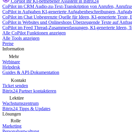
CoPilot
Ihr KI-betriebener Assistent in Bitrix24
CoPilot im CRM
Audio-zu-Text-Transkription von Anrufen, Anrufzu
CoPilot in Aufgaben
KI-generierte Aufgabenbeschreibungen, Aufga
CoPilot im Chat
Unbegrenzte Quelle für Ideen, KI-generierte Texte,
CoPilot in Websites und Onlineshops
Überzeugende Texte auf Anfrage,
CoPilot im Feed
Thread-Zusammenfassungen, KI-generierte Ideen, Te
Alle CoPilot Funktionen anzeigen
Alle Tools anzeigen
Preise
Information
Mehr
Webinare
Helpdesk
Guides & API-Dokumentation
Kontakt
Ticket senden
Bitrix24 Partner kontaktieren
Lektüre
Wachstumszentrum
Bitrix24 Tipps & Updates
Lösungen
Rolle
Marketing
Personalverwaltung