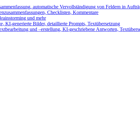
sammenfassung, automatische Vervollständigung von Feldern in Auftr
benzusammenfassungen, Checklisten, Kommentare
 Brainstorming und mehr
 KI-generierte Bilder, detaillierte Prompts, Textübersetzung
xtbearbeitung und –erstellung, KI-geschriebene Antworten, Textübers