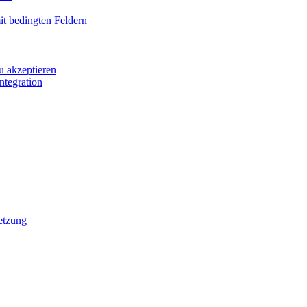
it bedingten Feldern
u akzeptieren
ntegration
etzung