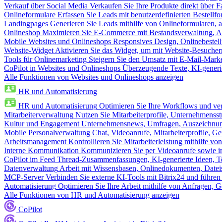
Verkauf über Social Media
Verkaufen Sie Ihre Produkte direkt über
Onlineformulare
Erfassen Sie Leads mit benutzerdefinierten Bestell
Landingpages
Generieren Sie Leads mithilfe von Onlineformularen, a
Onlineshop
Maximieren Sie E-Commerce mit Bestandsverwaltung, Au
Mobile Websites und Onlineshops
Responsives Design, Onlinebestel
Website-Widget
Aktivieren Sie das Widget, um mit Website-Besucher
Tools für Onlinemarketing
Steigern Sie den Umsatz mit E-Mail-Mark
CoPilot in Websites und Onlineshops
Überzeugende Texte, KI-generier
Alle Funktionen von Websites und Onlineshops anzeigen
HR und Automatisierung
HR und Automatisierung
Optimieren Sie Ihre Workflows und ver
Mitarbeiterverwaltung
Nutzen Sie Mitarbeiterprofile, Unternehmensstr
Kultur und Engagement
Unternehmensnews, Umfragen, Auszeichnung
Mobile Personalverwaltung
Chat, Videoanrufe, Mitarbeiterprofile,
Arbeitsmanagement
Kontrollieren Sie Mitarbeiterleistung mithilfe vo
Interne Kommunikation
Kommunizieren Sie per Videoanrufe sowie in
CoPilot im Feed
Thread-Zusammenfassungen, KI-generierte Ideen, Te
Datenverwaltung
Arbeit mit Wissensbasen, Onlinedokumenten, Dateis
MCP-Server
Verbinden Sie externe KI-Tools mit Bitrix24 und führen
Automatisierung
Optimieren Sie Ihre Arbeit mithilfe von Anfrage
Alle Funktionen von HR und Automatisierung anzeigen
CoPilot