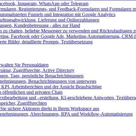
 Facebook, Instagram, WhatsApp oder Telegram
formularen, Registrierungs- und Feedback-Formularen und Formularen m
utomatisierten Funnels und Integration mit Google Analytics
ftragsabwicklung, Lieferung und Onlinezahlungen
lungen, Kundenbetreuung - alles zur Hand
n zu chatten, beliebte Messenger zu verwenden und Rückrufanfragen z
eting, Facebook oder Google Ads, Marketing-Automatisierung, CRM-I
te Bilder, detaillierte Prompts, Textübersetzung
walten Sie Personaldaten
uktur, Zugriffsrechte, Active Directory
en, Tags, persönliche Benachrichtigungen
 Genehmigungen, Benachrichtigungen von unterwegs
n KPI, Arbeitsberichten und der Ansicht Beaufsichtige
 öffentlichen und privaten Chats
xtbearbeitung und –erstellung, KI-geschriebene Antworten, Textübers
peicher, Zugriffsrechten
 Sie sichere Aktionen direkt in Ihrem Workspace aus
n, Genehmigungen, Abrechnungen, RPA und Workflow-Automatisierung