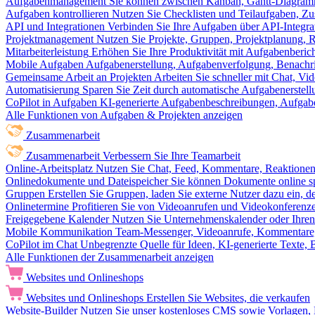
Aufgabenmanagement
Sie können zwischen Kanban, Gantt-Diagram
Aufgaben kontrollieren
Nutzen Sie Checklisten und Teilaufgaben, Z
API und Integrationen
Verbinden Sie Ihre Aufgaben über API-Integra
Projektmanagement
Nutzen Sie Projekte, Gruppen, Projektplanung, R
Mitarbeiterleistung
Erhöhen Sie Ihre Produktivität mit Aufgabenberi
Mobile Aufgaben
Aufgabenerstellung, Aufgabenverfolgung, Benachr
Gemeinsame Arbeit an Projekten
Arbeiten Sie schneller mit Chat, 
Automatisierung
Sparen Sie Zeit durch automatische Aufgabenerste
CoPilot in Aufgaben
KI-generierte Aufgabenbeschreibungen, Aufga
Alle Funktionen von Aufgaben & Projekten anzeigen
Zusammenarbeit
Zusammenarbeit
Verbessern Sie Ihre Teamarbeit
Online-Arbeitsplatz
Nutzen Sie Chat, Feed, Kommentare, Reaktione
Onlinedokumente und Dateispeicher
Sie können Dokumente online sp
Gruppen
Erstellen Sie Gruppen, laden Sie externe Nutzer dazu ein, 
Onlinetermine
Profitieren Sie von Videoanrufen und Videokonferenze
Freigegebene Kalender
Nutzen Sie Unternehmenskalender oder Ihren 
Mobile Kommunikation
Team-Messenger, Videoanrufe, Kommentare, 
CoPilot im Chat
Unbegrenzte Quelle für Ideen, KI-generierte Texte,
Alle Funktionen der Zusammenarbeit anzeigen
Websites und Onlineshops
Websites und Onlineshops
Erstellen Sie Websites, die verkaufen
Website-Builder
Nutzen Sie unser kostenloses CMS sowie Vorlagen, Ho