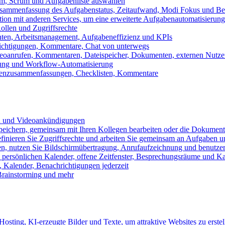
m, Scrum und Aufgabenliste auswählen
usammenfassung des Aufgabenstatus, Zeitaufwand, Modi Fokus und Bea
tion mit anderen Services, um eine erweiterte Aufgabenautomatisierung
ollen und Zugriffsrechte
chten, Arbeitsmanagement, Aufgabeneffizienz und KPIs
ichtigungen, Kommentare, Chat von unterwegs
Videoanrufen, Kommentaren, Dateispeicher, Dokumenten, externen Nutz
llung und Workflow-Automatisierung
benzusammenfassungen, Checklisten, Kommentare
n und Videoankündigungen
eichern, gemeinsam mit Ihren Kollegen bearbeiten oder die Dokument
definieren Sie Zugriffsrechte und arbeiten Sie gemeinsam an Aufgaben u
n, nutzen Sie Bildschirmübertragung, Anrufaufzeichnung und benutzer
persönlichen Kalender, offene Zeitfenster, Besprechungsräume und K
Kalender, Benachrichtigungen jederzeit
 Brainstorming und mehr
sting, KI-erzeugte Bilder und Texte, um attraktive Websites zu erstel