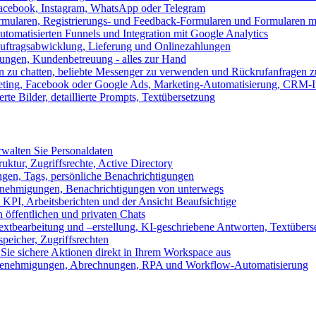
 Facebook, Instagram, WhatsApp oder Telegram
formularen, Registrierungs- und Feedback-Formularen und Formularen m
utomatisierten Funnels und Integration mit Google Analytics
ftragsabwicklung, Lieferung und Onlinezahlungen
lungen, Kundenbetreuung - alles zur Hand
n zu chatten, beliebte Messenger zu verwenden und Rückrufanfragen z
eting, Facebook oder Google Ads, Marketing-Automatisierung, CRM-I
te Bilder, detaillierte Prompts, Textübersetzung
walten Sie Personaldaten
uktur, Zugriffsrechte, Active Directory
en, Tags, persönliche Benachrichtigungen
 Genehmigungen, Benachrichtigungen von unterwegs
n KPI, Arbeitsberichten und der Ansicht Beaufsichtige
 öffentlichen und privaten Chats
xtbearbeitung und –erstellung, KI-geschriebene Antworten, Textübers
peicher, Zugriffsrechten
 Sie sichere Aktionen direkt in Ihrem Workspace aus
n, Genehmigungen, Abrechnungen, RPA und Workflow-Automatisierung