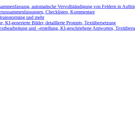
sammenfassung, automatische Vervollständigung von Feldern in Auftr
benzusammenfassungen, Checklisten, Kommentare
 Brainstorming und mehr
 KI-generierte Bilder, detaillierte Prompts, Textübersetzung
xtbearbeitung und –erstellung, KI-geschriebene Antworten, Textübers