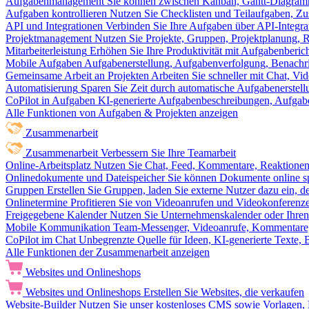
Aufgabenmanagement
Sie können zwischen Kanban, Gantt-Diagram
Aufgaben kontrollieren
Nutzen Sie Checklisten und Teilaufgaben, Z
API und Integrationen
Verbinden Sie Ihre Aufgaben über API-Integra
Projektmanagement
Nutzen Sie Projekte, Gruppen, Projektplanung, R
Mitarbeiterleistung
Erhöhen Sie Ihre Produktivität mit Aufgabenberi
Mobile Aufgaben
Aufgabenerstellung, Aufgabenverfolgung, Benachr
Gemeinsame Arbeit an Projekten
Arbeiten Sie schneller mit Chat, 
Automatisierung
Sparen Sie Zeit durch automatische Aufgabenerste
CoPilot in Aufgaben
KI-generierte Aufgabenbeschreibungen, Aufga
Alle Funktionen von Aufgaben & Projekten anzeigen
Zusammenarbeit
Zusammenarbeit
Verbessern Sie Ihre Teamarbeit
Online-Arbeitsplatz
Nutzen Sie Chat, Feed, Kommentare, Reaktione
Onlinedokumente und Dateispeicher
Sie können Dokumente online sp
Gruppen
Erstellen Sie Gruppen, laden Sie externe Nutzer dazu ein, 
Onlinetermine
Profitieren Sie von Videoanrufen und Videokonferenze
Freigegebene Kalender
Nutzen Sie Unternehmenskalender oder Ihren 
Mobile Kommunikation
Team-Messenger, Videoanrufe, Kommentare, 
CoPilot im Chat
Unbegrenzte Quelle für Ideen, KI-generierte Texte,
Alle Funktionen der Zusammenarbeit anzeigen
Websites und Onlineshops
Websites und Onlineshops
Erstellen Sie Websites, die verkaufen
Website-Builder
Nutzen Sie unser kostenloses CMS sowie Vorlagen, Ho