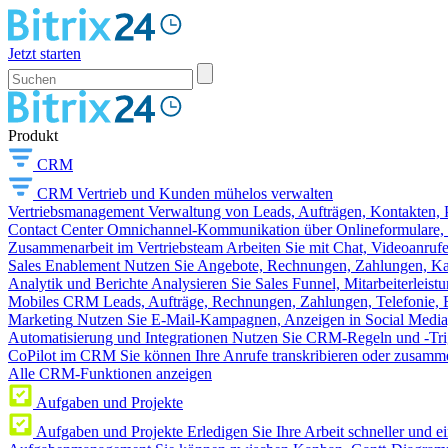
Jetzt starten
Produkt
CRM
CRM
Vertrieb und Kunden mühelos verwalten
Vertriebsmanagement
Verwaltung von Leads, Aufträgen, Kontakten, P
Contact Center
Omnichannel-Kommunikation über Onlineformulare, W
Zusammenarbeit im Vertriebsteam
Arbeiten Sie mit Chat, Videoanruf
Sales Enablement
Nutzen Sie Angebote, Rechnungen, Zahlungen, Kata
Analytik und Berichte
Analysieren Sie Sales Funnel, Mitarbeiterleis
Mobiles CRM
Leads, Aufträge, Rechnungen, Zahlungen, Telefonie, 
Marketing
Nutzen Sie E-Mail-Kampagnen, Anzeigen in Social Media
Automatisierung und Integrationen
Nutzen Sie CRM-Regeln und -Trig
CoPilot im CRM
Sie können Ihre Anrufe transkribieren oder zusamme
Alle CRM-Funktionen anzeigen
Aufgaben und Projekte
Aufgaben und Projekte
Erledigen Sie Ihre Arbeit schneller und e