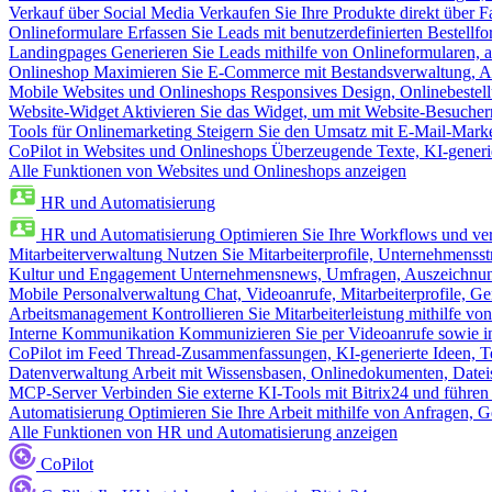
Verkauf über Social Media
Verkaufen Sie Ihre Produkte direkt über
Onlineformulare
Erfassen Sie Leads mit benutzerdefinierten Bestell
Landingpages
Generieren Sie Leads mithilfe von Onlineformularen, a
Onlineshop
Maximieren Sie E-Commerce mit Bestandsverwaltung, Au
Mobile Websites und Onlineshops
Responsives Design, Onlinebestel
Website-Widget
Aktivieren Sie das Widget, um mit Website-Besucher
Tools für Onlinemarketing
Steigern Sie den Umsatz mit E-Mail-Mark
CoPilot in Websites und Onlineshops
Überzeugende Texte, KI-generier
Alle Funktionen von Websites und Onlineshops anzeigen
HR und Automatisierung
HR und Automatisierung
Optimieren Sie Ihre Workflows und ver
Mitarbeiterverwaltung
Nutzen Sie Mitarbeiterprofile, Unternehmensstr
Kultur und Engagement
Unternehmensnews, Umfragen, Auszeichnung
Mobile Personalverwaltung
Chat, Videoanrufe, Mitarbeiterprofile,
Arbeitsmanagement
Kontrollieren Sie Mitarbeiterleistung mithilfe vo
Interne Kommunikation
Kommunizieren Sie per Videoanrufe sowie in
CoPilot im Feed
Thread-Zusammenfassungen, KI-generierte Ideen, Te
Datenverwaltung
Arbeit mit Wissensbasen, Onlinedokumenten, Dateis
MCP-Server
Verbinden Sie externe KI-Tools mit Bitrix24 und führen
Automatisierung
Optimieren Sie Ihre Arbeit mithilfe von Anfrage
Alle Funktionen von HR und Automatisierung anzeigen
CoPilot