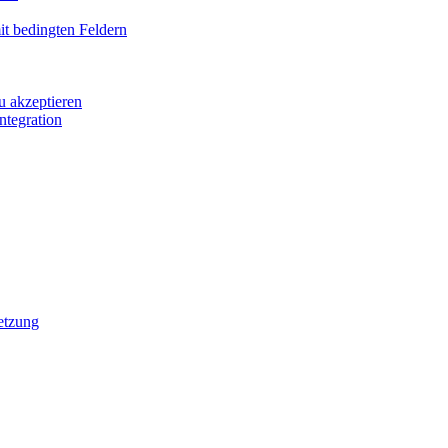
it bedingten Feldern
u akzeptieren
ntegration
etzung