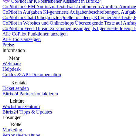
CoPilot
Ihr KI-betriebener Assistent in Bitrix24
CoPilot im CRM
Audio-zu-Text-Transkription von Anrufen, Anrufzu
CoPilot in Aufgaben
KI-generierte Aufgabenbeschreibungen, Aufga
CoPilot im Chat
Unbegrenzte Quelle für Ideen, KI-generierte Texte,
CoPilot in Websites und Onlineshops
Überzeugende Texte auf Anfrage,
CoPilot im Feed
Thread-Zusammenfassungen, KI-generierte Ideen, Te
Alle CoPilot Funktionen anzeigen
Alle Tools anzeigen
Preise
Information
Mehr
Webinare
Helpdesk
Guides & API-Dokumentation
Kontakt
Ticket senden
Bitrix24 Partner kontaktieren
Lektüre
Wachstumszentrum
Bitrix24 Tipps & Updates
Lösungen
Rolle
Marketing
Personalverwaltung