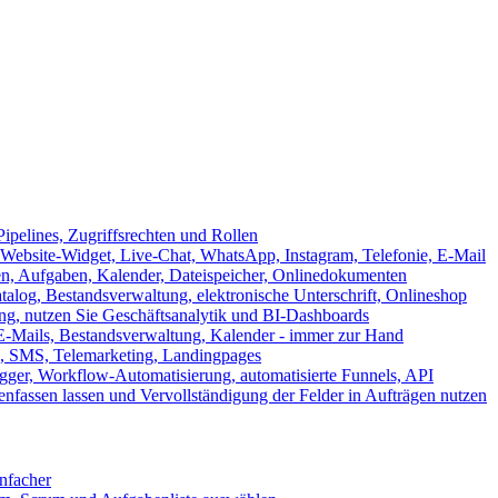
ipelines, Zugriffsrechten und Rollen
ebsite-Widget, Live-Chat, WhatsApp, Instagram, Telefonie, E-Mail
en, Aufgaben, Kalender, Dateispeicher, Onlinedokumenten
log, Bestandsverwaltung, elektronische Unterschrift, Onlineshop
tung, nutzen Sie Geschäftsanalytik und BI-Dashboards
E-Mails, Bestandsverwaltung, Kalender - immer zur Hand
, SMS, Telemarketing, Landingpages
ger, Workflow-Automatisierung, automatisierte Funnels, API
nfassen lassen und Vervollständigung der Felder in Aufträgen nutzen
infacher