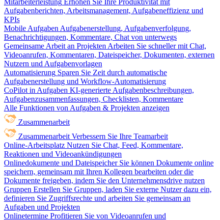
Mitarbeiterleistung
Erhöhen Sie Ihre Produktivität mit
Aufgabenberichten, Arbeitsmanagement, Aufgabeneffizienz und
KPIs
Mobile Aufgaben
Aufgabenerstellung, Aufgabenverfolgung,
Benachrichtigungen, Kommentare, Chat von unterwegs
Gemeinsame Arbeit an Projekten
Arbeiten Sie schneller mit Chat,
Videoanrufen, Kommentaren, Dateispeicher, Dokumenten, externen
Nutzern und Aufgabenvorlagen
Automatisierung
Sparen Sie Zeit durch automatische
Aufgabenerstellung und Workflow-Automatisierung
CoPilot in Aufgaben
KI-generierte Aufgabenbeschreibungen,
Aufgabenzusammenfassungen, Checklisten, Kommentare
Alle Funktionen von Aufgaben & Projekten anzeigen
Zusammenarbeit
Zusammenarbeit
Verbessern Sie Ihre Teamarbeit
Online-Arbeitsplatz
Nutzen Sie Chat, Feed, Kommentare,
Reaktionen und Videoankündigungen
Onlinedokumente und Dateispeicher
Sie können Dokumente online
speichern, gemeinsam mit Ihren Kollegen bearbeiten oder die
Dokumente freigeben, indem Sie den Unternehmensdrive nutzen
Gruppen
Erstellen Sie Gruppen, laden Sie externe Nutzer dazu ein,
definieren Sie Zugriffsrechte und arbeiten Sie gemeinsam an
Aufgaben und Projekten
Onlinetermine
Profitieren Sie von Videoanrufen und