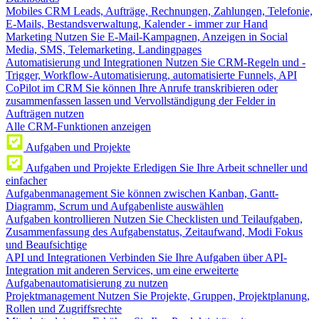
Mobiles CRM
Leads, Aufträge, Rechnungen, Zahlungen, Telefonie,
E-Mails, Bestandsverwaltung, Kalender - immer zur Hand
Marketing
Nutzen Sie E-Mail-Kampagnen, Anzeigen in Social
Media, SMS, Telemarketing, Landingpages
Automatisierung und Integrationen
Nutzen Sie CRM-Regeln und -
Trigger, Workflow-Automatisierung, automatisierte Funnels, API
CoPilot im CRM
Sie können Ihre Anrufe transkribieren oder
zusammenfassen lassen und Vervollständigung der Felder in
Aufträgen nutzen
Alle CRM-Funktionen anzeigen
Aufgaben und Projekte
Aufgaben und Projekte
Erledigen Sie Ihre Arbeit schneller und
einfacher
Aufgabenmanagement
Sie können zwischen Kanban, Gantt-
Diagramm, Scrum und Aufgabenliste auswählen
Aufgaben kontrollieren
Nutzen Sie Checklisten und Teilaufgaben,
Zusammenfassung des Aufgabenstatus, Zeitaufwand, Modi Fokus
und Beaufsichtige
API und Integrationen
Verbinden Sie Ihre Aufgaben über API-
Integration mit anderen Services, um eine erweiterte
Aufgabenautomatisierung zu nutzen
Projektmanagement
Nutzen Sie Projekte, Gruppen, Projektplanung,
Rollen und Zugriffsrechte