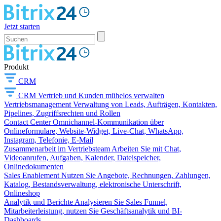
Jetzt starten
Produkt
CRM
CRM
Vertrieb und Kunden mühelos verwalten
Vertriebsmanagement
Verwaltung von Leads, Aufträgen, Kontakten,
Pipelines, Zugriffsrechten und Rollen
Contact Center
Omnichannel-Kommunikation über
Onlineformulare, Website-Widget, Live-Chat, WhatsApp,
Instagram, Telefonie, E-Mail
Zusammenarbeit im Vertriebsteam
Arbeiten Sie mit Chat,
Videoanrufen, Aufgaben, Kalender, Dateispeicher,
Onlinedokumenten
Sales Enablement
Nutzen Sie Angebote, Rechnungen, Zahlungen,
Katalog, Bestandsverwaltung, elektronische Unterschrift,
Onlineshop
Analytik und Berichte
Analysieren Sie Sales Funnel,
Mitarbeiterleistung, nutzen Sie Geschäftsanalytik und BI-
Dashboards