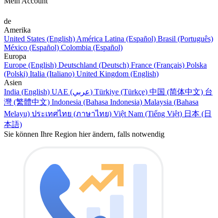
Mein Account
de
Amerika
United States (English)
América Latina (Español)
Brasil (Português)
México (Español)
Colombia (Español)
Europa
Europe (English)
Deutschland (Deutsch)
France (Français)
Polska
(Polski)
Italia (Italiano)
United Kingdom (English)
Asien
India (English)
UAE (عربي)
Türkiye (Türkçe)
中国 (简体中文)
台
灣 (繁體中文)
Indonesia (Bahasa Indonesia)
Malaysia (Bahasa
Melayu)
ประเทศไทย (ภาษาไทย)
Việt Nam (Tiếng Việt)
日本 (日
本語)
Sie können Ihre Region hier ändern, falls notwendig