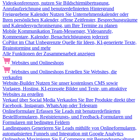
Videokonferenzen, nutzen Sie Bildschirmübertragung,
Anrufaufzeichnung und benutzerdefinierten Hintergrund
Freigegebene Kalender
Nutzen Sie Unternehmenskalender oder
Ihren persönlichen Kalender, offene Zeitfenster, Besprechungsräume
und Kalendersynchroniserung, um Ihre Termine zu planen
Mobile Kommunikation
Team-Messenger, Videoanrufe,
Kommentare, Kalender, Benachrichtigungen jederzeit
CoPilot im Chat
Unbegrenzte Quelle für Ideen, KI-generierte Texte,
Brainstorming und mehr
Alle Funktionen der Zusammenarbeit anzeigen
Websites und Onlineshops
Websites und Onlineshops
Erstellen Sie Websites, die
verkaufen
Website-Builder
Nutzen Sie unser kostenloses CMS sowie
Vorlagen, Hosting, KI-erzeugte Bilder und Texte, um attraktive
Websites zu erstellen
Verkauf über Social Media
Verkaufen Sie Ihre Produkte direkt über
Facebook, Instagram, WhatsApp oder Telegram
Onlineformulare
Erfassen Sie Leads mit benutzerdefinierten
Bestellformularen, Registrierungs- und Feedback-Formularen und
Formularen mit bedingten Feldern
Landingpages
Generieren Sie Leads mithilfe von Onlineformularen,
automatisierten Funnels und Integration mit Google Analytics
Onlineshop
Maximieren Sie E-Commerce mit Bestandsverwaltung,