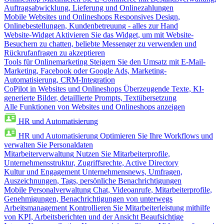
Auftragsabwicklung, Lieferung und Onlinezahlungen
Mobile Websites und Onlineshops
Responsives Design,
Onlinebestellungen, Kundenbetreuung - alles zur Hand
Website-Widget
Aktivieren Sie das Widget, um mit Website-
Besuchern zu chatten, beliebte Messenger zu verwenden und
Rückrufanfragen zu akzeptieren
Tools für Onlinemarketing
Steigern Sie den Umsatz mit E-Mail-
Marketing, Facebook oder Google Ads, Marketing-
Automatisierung, CRM-Integration
CoPilot in Websites und Onlineshops
Überzeugende Texte, KI-
generierte Bilder, detaillierte Prompts, Textübersetzung
Alle Funktionen von Websites und Onlineshops anzeigen
HR und Automatisierung
HR und Automatisierung
Optimieren Sie Ihre Workflows und
verwalten Sie Personaldaten
Mitarbeiterverwaltung
Nutzen Sie Mitarbeiterprofile,
Unternehmensstruktur, Zugriffsrechte, Active Directory
Kultur und Engagement
Unternehmensnews, Umfragen,
Auszeichnungen, Tags, persönliche Benachrichtigungen
Mobile Personalverwaltung
Chat, Videoanrufe, Mitarbeiterprofile,
Genehmigungen, Benachrichtigungen von unterwegs
Arbeitsmanagement
Kontrollieren Sie Mitarbeiterleistung mithilfe
von KPI, Arbeitsberichten und der Ansicht Beaufsichtige