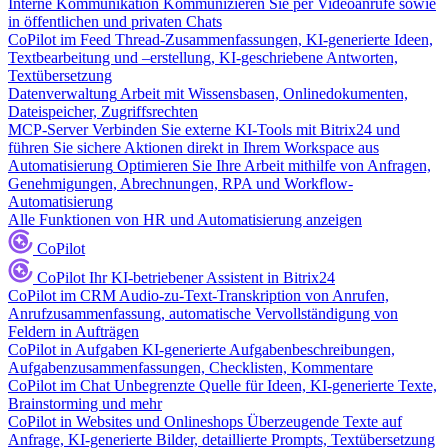
Interne Kommunikation
Kommunizieren Sie per Videoanrufe sowie
in öffentlichen und privaten Chats
CoPilot im Feed
Thread-Zusammenfassungen, KI-generierte Ideen,
Textbearbeitung und –erstellung, KI-geschriebene Antworten,
Textübersetzung
Datenverwaltung
Arbeit mit Wissensbasen, Onlinedokumenten,
Dateispeicher, Zugriffsrechten
MCP-Server
Verbinden Sie externe KI-Tools mit Bitrix24 und
führen Sie sichere Aktionen direkt in Ihrem Workspace aus
Automatisierung
Optimieren Sie Ihre Arbeit mithilfe von Anfragen,
Genehmigungen, Abrechnungen, RPA und Workflow-
Automatisierung
Alle Funktionen von HR und Automatisierung anzeigen
CoPilot
CoPilot
Ihr KI-betriebener Assistent in Bitrix24
CoPilot im CRM
Audio-zu-Text-Transkription von Anrufen,
Anrufzusammenfassung, automatische Vervollständigung von
Feldern in Aufträgen
CoPilot in Aufgaben
KI-generierte Aufgabenbeschreibungen,
Aufgabenzusammenfassungen, Checklisten, Kommentare
CoPilot im Chat
Unbegrenzte Quelle für Ideen, KI-generierte Texte,
Brainstorming und mehr
CoPilot in Websites und Onlineshops
Überzeugende Texte auf
Anfrage, KI-generierte Bilder, detaillierte Prompts, Textübersetzung