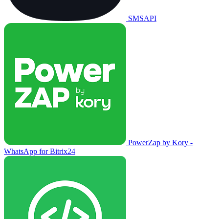
SMSAPI
PowerZap by Kory -
WhatsApp for Bitrix24