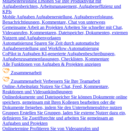
Mitarbeiterleistung
Erhöhen Sie Ihre Produktivität mit
Aufgabenberichten, Arbeitsmanagement, Aufgabeneffizienz und
KPIs
Mobile Aufgaben
Aufgabenerstellung, Aufgabenverfolgung,
Benachrichtigungen, Kommentare, Chat von unterwegs
Gemeinsame Arbeit an Projekten
Arbeiten Sie schneller mit Chat,
Videoanrufen, Kommentaren, Dateispeicher, Dokumenten, externen
Nutzern und Aufgabenvorlagen
Automatisierung
Sparen Sie Zeit durch automatische
Aufgabenerstellung und Workflow-Automatisierung
CoPilot in Aufgaben
KI-generierte Aufgabenbeschreibungen,
Aufgabenzusammenfassungen, Checklisten, Kommentare
Alle Funktionen von Aufgaben & Projekten anzeigen
Zusammenarbeit
Zusammenarbeit
Verbessern Sie Ihre Teamarbeit
Online-Arbeitsplatz
Nutzen Sie Chat, Feed, Kommentare,
Reaktionen und Videoankündigungen
Onlinedokumente und Dateispeicher
Sie können Dokumente online
speichern, gemeinsam mit Ihren Kollegen bearbeiten oder die
Dokumente freigeben, indem Sie den Unternehmensdrive nutzen
Gruppen
Erstellen Sie Gruppen, laden Sie externe Nutzer dazu ein,
definieren Sie Zugriffsrechte und arbeiten Sie gemeinsam an
Aufgaben und Projekten
Onlinetermine
Profitieren Sie von Videoanrufen und