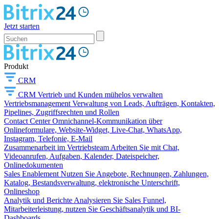
Jetzt starten
Produkt
CRM
CRM
Vertrieb und Kunden mühelos verwalten
Vertriebsmanagement
Verwaltung von Leads, Aufträgen, Kontakten,
Pipelines, Zugriffsrechten und Rollen
Contact Center
Omnichannel-Kommunikation über
Onlineformulare, Website-Widget, Live-Chat, WhatsApp,
Instagram, Telefonie, E-Mail
Zusammenarbeit im Vertriebsteam
Arbeiten Sie mit Chat,
Videoanrufen, Aufgaben, Kalender, Dateispeicher,
Onlinedokumenten
Sales Enablement
Nutzen Sie Angebote, Rechnungen, Zahlungen,
Katalog, Bestandsverwaltung, elektronische Unterschrift,
Onlineshop
Analytik und Berichte
Analysieren Sie Sales Funnel,
Mitarbeiterleistung, nutzen Sie Geschäftsanalytik und BI-
Dashboards