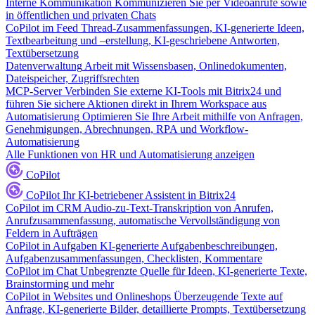
Interne Kommunikation
Kommunizieren Sie per Videoanrufe sowie
in öffentlichen und privaten Chats
CoPilot im Feed
Thread-Zusammenfassungen, KI-generierte Ideen,
Textbearbeitung und –erstellung, KI-geschriebene Antworten,
Textübersetzung
Datenverwaltung
Arbeit mit Wissensbasen, Onlinedokumenten,
Dateispeicher, Zugriffsrechten
MCP-Server
Verbinden Sie externe KI-Tools mit Bitrix24 und
führen Sie sichere Aktionen direkt in Ihrem Workspace aus
Automatisierung
Optimieren Sie Ihre Arbeit mithilfe von Anfragen,
Genehmigungen, Abrechnungen, RPA und Workflow-
Automatisierung
Alle Funktionen von HR und Automatisierung anzeigen
CoPilot
CoPilot
Ihr KI-betriebener Assistent in Bitrix24
CoPilot im CRM
Audio-zu-Text-Transkription von Anrufen,
Anrufzusammenfassung, automatische Vervollständigung von
Feldern in Aufträgen
CoPilot in Aufgaben
KI-generierte Aufgabenbeschreibungen,
Aufgabenzusammenfassungen, Checklisten, Kommentare
CoPilot im Chat
Unbegrenzte Quelle für Ideen, KI-generierte Texte,
Brainstorming und mehr
CoPilot in Websites und Onlineshops
Überzeugende Texte auf
Anfrage, KI-generierte Bilder, detaillierte Prompts, Textübersetzung