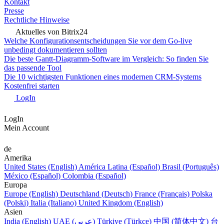
Kontakt
Presse
Rechtliche Hinweise
Aktuelles von Bitrix24
Welche Konfigurationsentscheidungen Sie vor dem Go-live
unbedingt dokumentieren sollten
Die beste Gantt-Diagramm-Software im Vergleich: So finden Sie
das passende Tool
Die 10 wichtigsten Funktionen eines modernen CRM-Systems
Kostenfrei starten
LogIn
LogIn
Mein Account
de
Amerika
United States (English)
América Latina (Español)
Brasil (Português)
México (Español)
Colombia (Español)
Europa
Europe (English)
Deutschland (Deutsch)
France (Français)
Polska
(Polski)
Italia (Italiano)
United Kingdom (English)
Asien
India (English)
UAE (عربي)
Türkiye (Türkçe)
中国 (简体中文)
台