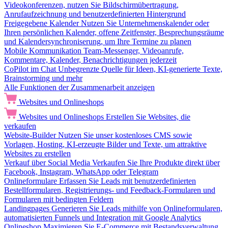
Videokonferenzen, nutzen Sie Bildschirmübertragung,
Anrufaufzeichnung und benutzerdefinierten Hintergrund
Freigegebene Kalender
Nutzen Sie Unternehmenskalender oder
Ihren persönlichen Kalender, offene Zeitfenster, Besprechungsräume
und Kalendersynchroniserung, um Ihre Termine zu planen
Mobile Kommunikation
Team-Messenger, Videoanrufe,
Kommentare, Kalender, Benachrichtigungen jederzeit
CoPilot im Chat
Unbegrenzte Quelle für Ideen, KI-generierte Texte,
Brainstorming und mehr
Alle Funktionen der Zusammenarbeit anzeigen
Websites und Onlineshops
Websites und Onlineshops
Erstellen Sie Websites, die
verkaufen
Website-Builder
Nutzen Sie unser kostenloses CMS sowie
Vorlagen, Hosting, KI-erzeugte Bilder und Texte, um attraktive
Websites zu erstellen
Verkauf über Social Media
Verkaufen Sie Ihre Produkte direkt über
Facebook, Instagram, WhatsApp oder Telegram
Onlineformulare
Erfassen Sie Leads mit benutzerdefinierten
Bestellformularen, Registrierungs- und Feedback-Formularen und
Formularen mit bedingten Feldern
Landingpages
Generieren Sie Leads mithilfe von Onlineformularen,
automatisierten Funnels und Integration mit Google Analytics
Onlineshop
Maximieren Sie E-Commerce mit Bestandsverwaltung,