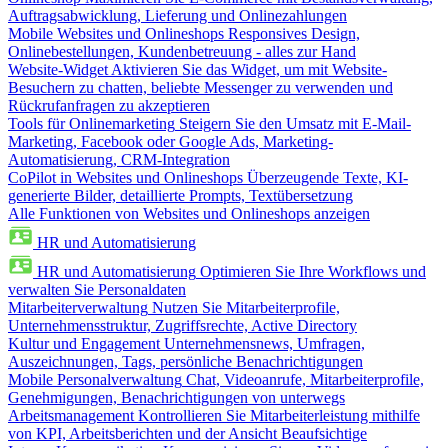
Auftragsabwicklung, Lieferung und Onlinezahlungen
Mobile Websites und Onlineshops
Responsives Design,
Onlinebestellungen, Kundenbetreuung - alles zur Hand
Website-Widget
Aktivieren Sie das Widget, um mit Website-
Besuchern zu chatten, beliebte Messenger zu verwenden und
Rückrufanfragen zu akzeptieren
Tools für Onlinemarketing
Steigern Sie den Umsatz mit E-Mail-
Marketing, Facebook oder Google Ads, Marketing-
Automatisierung, CRM-Integration
CoPilot in Websites und Onlineshops
Überzeugende Texte, KI-
generierte Bilder, detaillierte Prompts, Textübersetzung
Alle Funktionen von Websites und Onlineshops anzeigen
HR und Automatisierung
HR und Automatisierung
Optimieren Sie Ihre Workflows und
verwalten Sie Personaldaten
Mitarbeiterverwaltung
Nutzen Sie Mitarbeiterprofile,
Unternehmensstruktur, Zugriffsrechte, Active Directory
Kultur und Engagement
Unternehmensnews, Umfragen,
Auszeichnungen, Tags, persönliche Benachrichtigungen
Mobile Personalverwaltung
Chat, Videoanrufe, Mitarbeiterprofile,
Genehmigungen, Benachrichtigungen von unterwegs
Arbeitsmanagement
Kontrollieren Sie Mitarbeiterleistung mithilfe
von KPI, Arbeitsberichten und der Ansicht Beaufsichtige