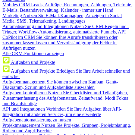
Mobiles CRM
Leads, Aufträge, Rechnungen, Zahlungen, Telefonie,
E-Mails, Bestandsverwaltung, Kalender - immer zur Hand
Marketing
Nutzen Sie E-Mail-Kampagnen, Anzeigen in Social
Media, SMS, Telemarketing, Landingpages
Automatisierung und Integrationen
Nutzen Sie CRM-Regeln und -
Trigger, Workflow-Automatisierung, automatisierte Funnels, API
CoPilot im CRM
Sie können Ihre Anrufe transkribieren oder
zusammenfassen lassen und Vervollständigung der Felder in
Aufträgen nutzen
Alle CRM-Funktionen anzeigen
Aufgaben und Projekte
Aufgaben und Projekte
Erledigen Sie Ihre Arbeit schneller und
einfacher
Aufgabenmanagement
Sie können zwischen Kanban, Gantt-
Diagramm, Scrum und Aufgabenliste auswählen
Aufgaben kontrollieren
Nutzen Sie Checklisten und Teilaufgaben,
Zusammenfassung des Aufgabenstatus, Zeitaufwand, Modi Fokus
und Beaufsichtige
API und Integrationen
Verbinden Sie Ihre Aufgaben über API-
Integration mit anderen Services, um eine erweiterte
Aufgabenautomatisierung zu nutzen
Projektmanagement
Nutzen Sie Projekte, Gruppen, Projektplanung,
Rollen und Zugriffsrechte