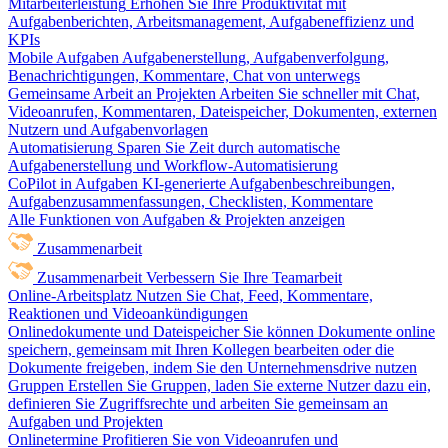
Mitarbeiterleistung
Erhöhen Sie Ihre Produktivität mit
Aufgabenberichten, Arbeitsmanagement, Aufgabeneffizienz und
KPIs
Mobile Aufgaben
Aufgabenerstellung, Aufgabenverfolgung,
Benachrichtigungen, Kommentare, Chat von unterwegs
Gemeinsame Arbeit an Projekten
Arbeiten Sie schneller mit Chat,
Videoanrufen, Kommentaren, Dateispeicher, Dokumenten, externen
Nutzern und Aufgabenvorlagen
Automatisierung
Sparen Sie Zeit durch automatische
Aufgabenerstellung und Workflow-Automatisierung
CoPilot in Aufgaben
KI-generierte Aufgabenbeschreibungen,
Aufgabenzusammenfassungen, Checklisten, Kommentare
Alle Funktionen von Aufgaben & Projekten anzeigen
Zusammenarbeit
Zusammenarbeit
Verbessern Sie Ihre Teamarbeit
Online-Arbeitsplatz
Nutzen Sie Chat, Feed, Kommentare,
Reaktionen und Videoankündigungen
Onlinedokumente und Dateispeicher
Sie können Dokumente online
speichern, gemeinsam mit Ihren Kollegen bearbeiten oder die
Dokumente freigeben, indem Sie den Unternehmensdrive nutzen
Gruppen
Erstellen Sie Gruppen, laden Sie externe Nutzer dazu ein,
definieren Sie Zugriffsrechte und arbeiten Sie gemeinsam an
Aufgaben und Projekten
Onlinetermine
Profitieren Sie von Videoanrufen und