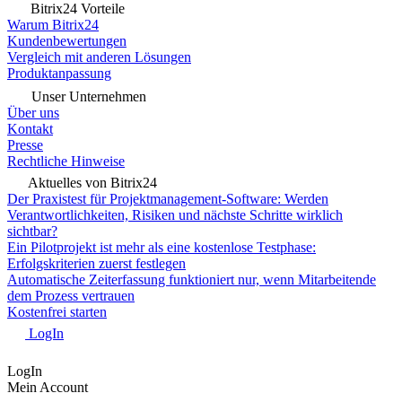
Bitrix24 Vorteile
Warum Bitrix24
Kundenbewertungen
Vergleich mit anderen Lösungen
Produktanpassung
Unser Unternehmen
Über uns
Kontakt
Presse
Rechtliche Hinweise
Aktuelles von Bitrix24
Der Praxistest für Projektmanagement-Software: Werden
Verantwortlichkeiten, Risiken und nächste Schritte wirklich
sichtbar?
Ein Pilotprojekt ist mehr als eine kostenlose Testphase:
Erfolgskriterien zuerst festlegen
Automatische Zeiterfassung funktioniert nur, wenn Mitarbeitende
dem Prozess vertrauen
Kostenfrei starten
LogIn
LogIn
Mein Account