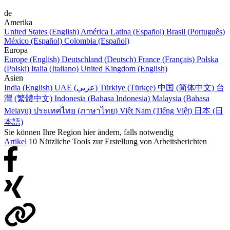
de
Amerika
United States (English)
América Latina (Español)
Brasil (Português)
México (Español)
Colombia (Español)
Europa
Europe (English)
Deutschland (Deutsch)
France (Français)
Polska
(Polski)
Italia (Italiano)
United Kingdom (English)
Asien
India (English)
UAE (عربي)
Türkiye (Türkçe)
中国 (简体中文)
台
灣 (繁體中文)
Indonesia (Bahasa Indonesia)
Malaysia (Bahasa
Melayu)
ประเทศไทย (ภาษาไทย)
Việt Nam (Tiếng Việt)
日本 (日
本語)
Sie können Ihre Region hier ändern, falls notwendig
Artikel
10 Nützliche Tools zur Erstellung von Arbeitsberichten