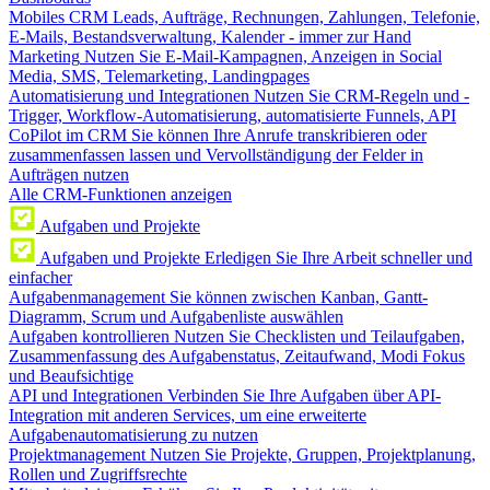
Mobiles CRM
Leads, Aufträge, Rechnungen, Zahlungen, Telefonie,
E-Mails, Bestandsverwaltung, Kalender - immer zur Hand
Marketing
Nutzen Sie E-Mail-Kampagnen, Anzeigen in Social
Media, SMS, Telemarketing, Landingpages
Automatisierung und Integrationen
Nutzen Sie CRM-Regeln und -
Trigger, Workflow-Automatisierung, automatisierte Funnels, API
CoPilot im CRM
Sie können Ihre Anrufe transkribieren oder
zusammenfassen lassen und Vervollständigung der Felder in
Aufträgen nutzen
Alle CRM-Funktionen anzeigen
Aufgaben und Projekte
Aufgaben und Projekte
Erledigen Sie Ihre Arbeit schneller und
einfacher
Aufgabenmanagement
Sie können zwischen Kanban, Gantt-
Diagramm, Scrum und Aufgabenliste auswählen
Aufgaben kontrollieren
Nutzen Sie Checklisten und Teilaufgaben,
Zusammenfassung des Aufgabenstatus, Zeitaufwand, Modi Fokus
und Beaufsichtige
API und Integrationen
Verbinden Sie Ihre Aufgaben über API-
Integration mit anderen Services, um eine erweiterte
Aufgabenautomatisierung zu nutzen
Projektmanagement
Nutzen Sie Projekte, Gruppen, Projektplanung,
Rollen und Zugriffsrechte