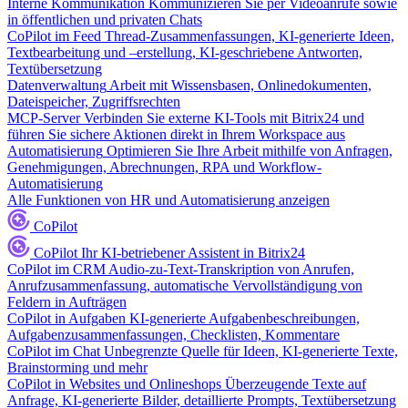
Interne Kommunikation
Kommunizieren Sie per Videoanrufe sowie
in öffentlichen und privaten Chats
CoPilot im Feed
Thread-Zusammenfassungen, KI-generierte Ideen,
Textbearbeitung und –erstellung, KI-geschriebene Antworten,
Textübersetzung
Datenverwaltung
Arbeit mit Wissensbasen, Onlinedokumenten,
Dateispeicher, Zugriffsrechten
MCP-Server
Verbinden Sie externe KI-Tools mit Bitrix24 und
führen Sie sichere Aktionen direkt in Ihrem Workspace aus
Automatisierung
Optimieren Sie Ihre Arbeit mithilfe von Anfragen,
Genehmigungen, Abrechnungen, RPA und Workflow-
Automatisierung
Alle Funktionen von HR und Automatisierung anzeigen
CoPilot
CoPilot
Ihr KI-betriebener Assistent in Bitrix24
CoPilot im CRM
Audio-zu-Text-Transkription von Anrufen,
Anrufzusammenfassung, automatische Vervollständigung von
Feldern in Aufträgen
CoPilot in Aufgaben
KI-generierte Aufgabenbeschreibungen,
Aufgabenzusammenfassungen, Checklisten, Kommentare
CoPilot im Chat
Unbegrenzte Quelle für Ideen, KI-generierte Texte,
Brainstorming und mehr
CoPilot in Websites und Onlineshops
Überzeugende Texte auf
Anfrage, KI-generierte Bilder, detaillierte Prompts, Textübersetzung