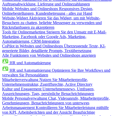
Auftragsabwicklung, Lieferung und Onlinezahlungen
Mobile Websites und Onlineshops
Responsives Design,
Onlinebestellungen, Kundenbetreuung - alles zur Hand
Website-Widget
Aktivieren Sie das Widget, um mit Website-
Besuchern zu chatten, beliebte Messenger zu verwenden und
Rückrufanfragen zu akzeptieren
Tools für Onlinemarketing
Steigern Sie den Umsatz mit E-Mail-
Marketing, Facebook oder Google Ads, Marketing-
Automatisierung, CRM-Integration
CoPilot in Websites und Onlineshops
Überzeugende Texte, KI-
generierte Bilder, detaillierte Prompts, Textübersetzung
Alle Funktionen von Websites und Onlineshops anzeigen
HR und Automatisierung
HR und Automatisierung
Optimieren Sie Ihre Workflows und
verwalten Sie Personaldaten
Mitarbeiterverwaltung
Nutzen Sie Mitarbeiterprofile,
Unternehmensstruktur, Zugriffsrechte, Active Directory
Kultur und Engagement
Unternehmensnews, Umfragen,
Auszeichnungen, Tags, persönliche Benachrichtigungen
Mobile Personalverwaltung
Chat, Videoanrufe, Mitarbeiterprofile,
Genehmigungen, Benachrichtigungen von unterwegs
Arbeitsmanagement
Kontrollieren Sie Mitarbeiterleistung mithilfe
von KPI, Arbeitsberichten und der Ansicht Beaufsichtige