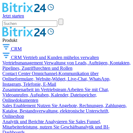
Jetzt starten
Produkt
CRM
CRM
Vertrieb und Kunden mühelos verwalten
Vertriebsmanagement
Verwaltung von Leads, Aufträgen, Kontakten,
Pipelines, Zugriffsrechten und Rollen
Contact Center
Omnichannel-Kommunikation über
Onlineformulare, Website-Widget, Live-Chat, WhatsApp,
Instagram, Telefonie, E-Mail
Zusammenarbeit im Vertriebsteam
Arbeiten Sie mit Chat,
Videoanrufen, Aufgaben, Kalender, Dateispeicher,
Onlinedokumenten
Sales Enablement
Nutzen Sie Angebote, Rechnungen, Zahlungen,
Katalog, Bestandsverwaltung, elektronische Unterschrift,
Onlineshop
Analytik und Berichte
Analysieren Sie Sales Funnel,
Mitarbeiterleistung, nutzen Sie Geschäftsanalytik und BI-
Dashboards