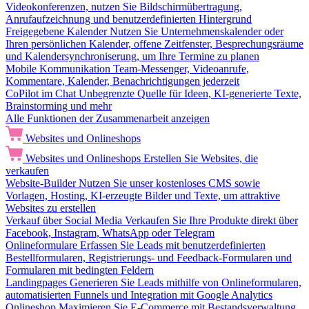
Videokonferenzen, nutzen Sie Bildschirmübertragung,
Anrufaufzeichnung und benutzerdefinierten Hintergrund
Freigegebene Kalender
Nutzen Sie Unternehmenskalender oder
Ihren persönlichen Kalender, offene Zeitfenster, Besprechungsräume
und Kalendersynchroniserung, um Ihre Termine zu planen
Mobile Kommunikation
Team-Messenger, Videoanrufe,
Kommentare, Kalender, Benachrichtigungen jederzeit
CoPilot im Chat
Unbegrenzte Quelle für Ideen, KI-generierte Texte,
Brainstorming und mehr
Alle Funktionen der Zusammenarbeit anzeigen
Websites und Onlineshops
Websites und Onlineshops
Erstellen Sie Websites, die
verkaufen
Website-Builder
Nutzen Sie unser kostenloses CMS sowie
Vorlagen, Hosting, KI-erzeugte Bilder und Texte, um attraktive
Websites zu erstellen
Verkauf über Social Media
Verkaufen Sie Ihre Produkte direkt über
Facebook, Instagram, WhatsApp oder Telegram
Onlineformulare
Erfassen Sie Leads mit benutzerdefinierten
Bestellformularen, Registrierungs- und Feedback-Formularen und
Formularen mit bedingten Feldern
Landingpages
Generieren Sie Leads mithilfe von Onlineformularen,
automatisierten Funnels und Integration mit Google Analytics
Onlineshop
Maximieren Sie E-Commerce mit Bestandsverwaltung,